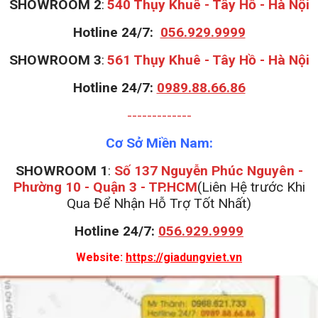
S
HOWROOM 2
:
540 Thụy Khuê - Tây Hồ - Hà Nội
Hotline 24/7:
056.929.9999
S
HOWROOM 3
:
561 Thụy Khuê - Tây Hồ - Hà Nội
Hotline 24/7:
0989.88.66.86
-------------
Cơ Sở Miền Nam:
SHOWROOM 1
:
Số 137 Nguyễn Phúc Nguyên -
Phường 10 - Quận 3 - TP.HCM
(Liên Hệ trước Khi
Qua Để Nhận Hỗ Trợ Tốt Nhất)
Hotline 24/7:
056.929.9999
Website:
https://giadungviet.vn