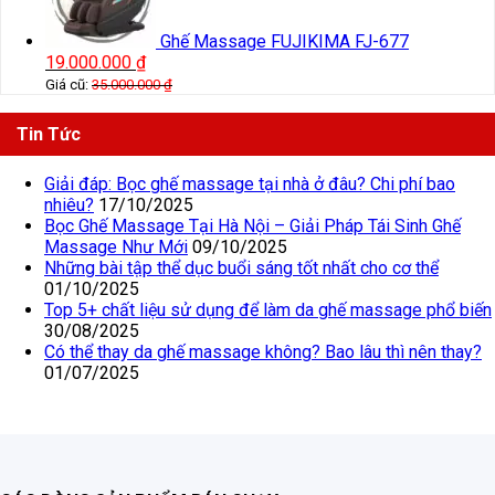
Ghế Massage FUJIKIMA FJ-677
19.000.000
₫
Giá cũ:
35.000.000
₫
Tin Tức
Giải đáp: Bọc ghế massage tại nhà ở đâu? Chi phí bao
nhiêu?
17/10/2025
Bọc Ghế Massage Tại Hà Nội – Giải Pháp Tái Sinh Ghế
Massage Như Mới
09/10/2025
Những bài tập thể dục buổi sáng tốt nhất cho cơ thể
01/10/2025
Top 5+ chất liệu sử dụng để làm da ghế massage phổ biến
30/08/2025
Có thể thay da ghế massage không? Bao lâu thì nên thay?
01/07/2025