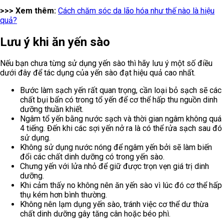
>>> Xem thêm:
Cách chăm sóc da lão hóa như thế nào là hiệu
quả?
Lưu ý khi ăn yến sào
Nếu bạn chưa từng sử dụng yến sào thì hãy lưu ý một số điều
dưới đây để tác dụng của yến sào đạt hiệu quả cao nhất.
Bước làm sạch yến rất quan trọng, cần loại bỏ sạch sẽ các
chất bụi bẩn có trong tổ yến để cơ thể hấp thu nguồn dinh
dưỡng thuần khiết.
Ngâm tổ yến bằng nước sạch và thời gian ngâm không quá
4 tiếng. Đến khi các sợi yến nở ra là có thể rửa sạch sau đó
sử dụng.
Không sử dụng nước nóng để ngâm yến bởi sẽ làm biến
đổi các chất dinh dưỡng có trong yến sào.
Chưng yến với lửa nhỏ để giữ được trọn vẹn giá trị dinh
dưỡng.
Khi cảm thấy no không nên ăn yến sào vì lúc đó cơ thể hấp
thụ kém hơn bình thường.
Không nên lạm dụng yến sào, tránh việc cơ thể dư thừa
chất dinh dưỡng gây tăng cân hoặc béo phì.