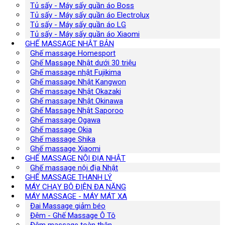
Tủ sấy - Máy sấy quần áo Boss
Tủ sấy - Máy sấy quần áo Electrolux
Tủ sấy - Máy sấy quần áo LG
Tủ sấy - Máy sấy quần áo Xiaomi
GHẾ MASSAGE NHẬT BẢN
Ghế massage Homesport
Ghế Massage Nhật dưới 30 triệu
Ghế massage nhật Fujikima
Ghế massage Nhật Kangwon
Ghế massage Nhật Okazaki
Ghế massage Nhật Okinawa
Ghế Massage Nhật Saporoo
Ghế massage Ogawa
Ghế massage Okia
Ghế massage Shika
Ghế massage Xiaomi
GHẾ MASSAGE NỘI ĐỊA NHẬT
Ghế massage nội địa Nhật
GHẾ MASSAGE THANH LÝ
MÁY CHẠY BỘ ĐIỆN ĐA NĂNG
MÁY MASSAGE - MÁY MÁT XA
Đai Massage giảm béo
Đệm - Ghế Massage Ô Tô
Đệm massage toàn thân