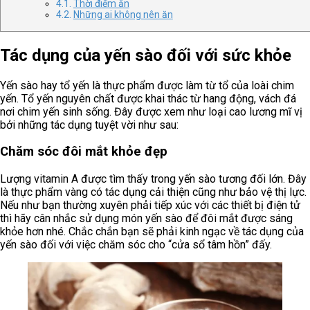
Thời điểm ăn
Những ai không nên ăn
Tác dụng của yến sào đối với sức khỏe
Yến sào hay tổ yến là thực phẩm được làm từ tổ của loài chim
yến. Tổ yến nguyên chất được khai thác từ hang động, vách đá
nơi chim yến sinh sống. Đây được xem như loại cao lương mĩ vị
bởi những tác dụng tuyệt vời như sau:
Chăm sóc đôi mắt khỏe đẹp
Lượng vitamin A được tìm thấy trong yến sào tương đối lớn. Đây
là thực phẩm vàng có tác dụng cải thiện cũng như bảo vệ thị lực.
Nếu như bạn thường xuyên phải tiếp xúc với các thiết bị điện tử
thì hãy cân nhắc sử dụng món yến sào để đôi mắt được sáng
khỏe hơn nhé. Chắc chắn bạn sẽ phải kinh ngạc về tác dụng của
yến sào đối với việc chăm sóc cho “cửa sổ tâm hồn” đấy.