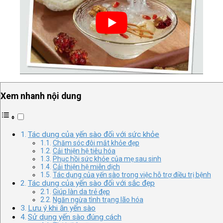
Xem nhanh nội dung
Tác dụng của yến sào đối với sức khỏe
Chăm sóc đôi mắt khỏe đẹp
Cải thiện hệ tiêu hóa
Phục hồi sức khỏe của mẹ sau sinh
Cải thiện hệ miễn dịch
Tác dụng của yến sào trong việc hỗ trợ điều trị bệnh
Tác dụng của yến sào đối với sắc đẹp
Giúp làn da trẻ đẹp
Ngăn ngừa tình trạng lão hóa
Lưu ý khi ăn yến sào
Sử dụng yến sào đúng cách