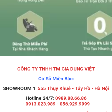
CÔNG TY TNHH TM GIA DỤNG VIỆT
Cơ Sở Miền Bắc:
SHOWROOM 1
:
555 Thụy Khuê - Tây Hồ - Hà Nội
Hotline 24/7:
0989.88.66.86
-
0913.023.989
-
056.929.9999