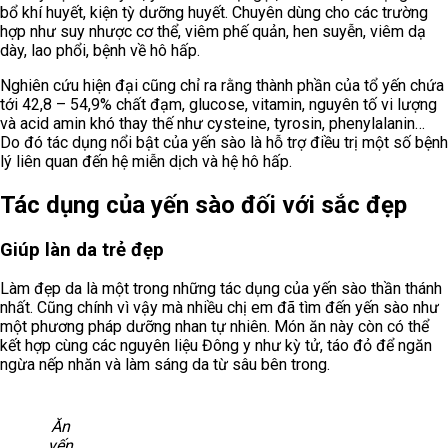
bổ khí huyết, kiện tỳ dưỡng huyết. Chuyên dùng cho các trường
hợp như suy nhược cơ thể, viêm phế quản, hen suyễn, viêm dạ
dày, lao phổi, bệnh về hô hấp.
Nghiên cứu hiện đại cũng chỉ ra rằng thành phần của tổ yến chứa
tới 42,8 – 54,9% chất đạm, glucose, vitamin, nguyên tố vi lượng
và acid amin khó thay thế như cysteine, tyrosin, phenylalanin…
Do đó tác dụng nổi bật của yến sào là hỗ trợ điều trị một số bệnh
lý liên quan đến hệ miễn dịch và hệ hô hấp.
Tác dụng của yến sào đối với sắc đẹp
Giúp làn da trẻ đẹp
Làm đẹp da là một trong những tác dụng của yến sào thần thánh
nhất. Cũng chính vì vậy mà nhiều chị em đã tìm đến yến sào như
một phương pháp dưỡng nhan tự nhiên. Món ăn này còn có thể
kết hợp cùng các nguyên liệu Đông y như kỳ tử, táo đỏ để ngăn
ngừa nếp nhăn và làm sáng da từ sâu bên trong.
Ăn
yến