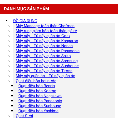
DANH MỤC SẢN PHẨM
ĐỒ GIA DỤNG
Máy Massage toàn thân Chefman
Máy rung giảm béo toàn thân giá rẻ
Máy sấy - Tủ sấy quần áo Coex
Máy sấy - Tủ sấy quần áo Kangaroo
Máy sấy - Tủ sấy quần áo Nonan
Máy sấy - Tủ sấy quần áo Panasonic
Máy sấy - Tủ sấy quần áo Saiko
Máy sấy - Tủ sấy quần áo Samsung
Máy sấy - Tủ sấy quần áo Sunhouse
Máy sấy - Tủ sấy quần áo Tiross
Máy sấy quần áo - Tủ sấy quần áo
Quạt điều hòa hơi nước
Quạt điều hòa Bennix
Quạt điều hòa Kosmo
Quạt điều hòa Nagakawa
Quạt điều hòa Panasonic
Quạt điều hòa Sunhouse
Quạt điều hòa Yashima
Quạt Sưởi