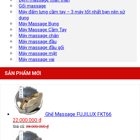
Gối massage
Máy đấm lưng cầm tay – 3 máy tốt nhất bạn nên sử
dụng
Máy Massage Bụng
Máy Massage Cầm Tay
Máy massage chân
Máy massage đầu
Máy massage đầu gối
Máy massage mặt
Máy massage vai
SẢN PHẨM MỚI
Ghế Massage FUJILUX FKT66
22.000.000
₫
Giá cũ:
38.000.000
₫