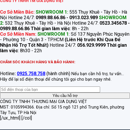
CÔNG TY TNHH TM GIA DỤNG VIỆT
Cơ Sở Miền Bắc:
SHOWROOM 1:
555 Thụy Khuê - Tây Hồ - Hà
Nội Hotline 24/7:
0989.88.66.86 - 0913.023.989
SHOWROOM
2:
532 Thụy Khuê - Tây Hồ - Hà Nội Hotline 24/7:
0523.345678 -
0989.88.66.86
Thời gian làm việc
: 8h - 22h
Cơ Sở Miền Nam:
SHOWROOM 1
: Số 137 Nguyễn Phúc Nguyên
- Phường 10 - Quận 3 - TP.HCM
(Liên Hệ trước Khi Qua Để
Nhận Hỗ Trợ Tốt Nhất)
Hotline 24/7:
056.929.9999
Thời gian
làm việc
: 8h30 - 22h
CHĂM SÓC KHÁCH HÀNG VÀ BẢO HÀNH:
Hotline
:
0925.758.758
(hành chính)
Nếu bạn cần hỗ trợ, tư vấn...
Hãy để lại số điện thoại để chúng tôi gọi cho bạn ngay nhé.
CÔNG TY TNHH THƯƠNG MẠI GIA DỤNG VIỆT
MST: 0105994366.
Địa chỉ: Số 15 ngõ 121 phố Trung Kiên, phường
Tây Tựu, TP Hà Nội
[/ux_html] [/col]