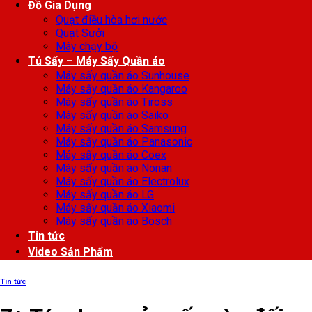
Đồ Gia Dụng
Quạt điều hòa hơi nước
Quạt Sưởi
Máy chạy bộ
Tủ Sấy – Máy Sấy Quần áo
Máy sấy quần áo Sunhouse
Máy sấy quần áo Kangaroo
Máy sấy quần áo Tiross
Máy sấy quần áo Saiko
Máy sấy quần áo Samsung
Máy sấy quần áo Panasonic
Máy sấy quần áo Coex
Máy sấy quần áo Nonan
Máy sấy quần áo Electrolux
Máy sấy quần áo LG
Máy sấy quần áo Xiaomi
Máy sấy quần áo Bosch
Tin tức
Video Sản Phẩm
Tin tức