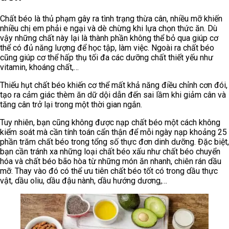
Chất béo là thủ phạm gây ra tình trạng thừa cân, nhiều mỡ khiến
nhiều chị em phải e ngại và dè chừng khi lựa chọn thức ăn. Dù
vậy những chất này lại là thành phần không thể bỏ qua giúp cơ
thể có đủ năng lượng để học tập, làm việc. Ngoài ra chất béo
cũng giúp cơ thể hấp thụ tối đa các dưỡng chất thiết yếu như
vitamin, khoáng chất,…
Thiếu hụt chất béo khiến cơ thể mất khả năng điều chỉnh cơn đói,
tạo ra cảm giác thèm ăn dữ dội dẫn đến sai lầm khi giảm cân và
tăng cân trở lại trong một thời gian ngắn.
Tuy nhiên, bạn cũng không được nạp chất béo một cách không
kiểm soát mà cần tính toán cẩn thận để mỗi ngày nạp khoảng 25
phần trăm chất béo trong tổng số thực đơn dinh dưỡng. Đặc biệt,
bạn cần tránh xa những loại chất béo xấu như chất béo chuyển
hóa và chất béo bão hòa từ những món ăn nhanh, chiên rán dầu
mỡ. Thay vào đó có thể ưu tiên chất béo tốt có trong dầu thực
vật, dầu oliu, dầu đậu nành, dầu hướng dương,…