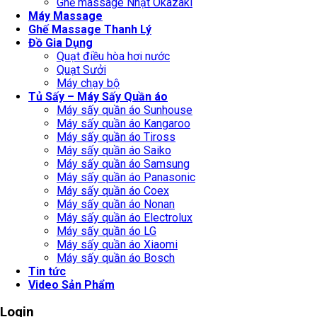
Ghế massage Nhật Okazaki
Máy Massage
Ghế Massage Thanh Lý
Đồ Gia Dụng
Quạt điều hòa hơi nước
Quạt Sưởi
Máy chạy bộ
Tủ Sấy – Máy Sấy Quần áo
Máy sấy quần áo Sunhouse
Máy sấy quần áo Kangaroo
Máy sấy quần áo Tiross
Máy sấy quần áo Saiko
Máy sấy quần áo Samsung
Máy sấy quần áo Panasonic
Máy sấy quần áo Coex
Máy sấy quần áo Nonan
Máy sấy quần áo Electrolux
Máy sấy quần áo LG
Máy sấy quần áo Xiaomi
Máy sấy quần áo Bosch
Tin tức
Video Sản Phẩm
Login