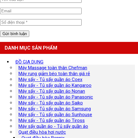
DANH MỤC SẢN PHẨM
ĐỒ GIA DỤNG
Máy Massage toàn thân Chefman
Máy rung giảm béo toàn thân giá rẻ
Máy sấy - Tủ sấy quần áo Coex
Máy sấy - Tủ sấy quần áo Kangaroo
Máy sấy - Tủ sấy quần áo Nonan
Máy sấy - Tủ sấy quần áo Panasonic
Máy sấy - Tủ sấy quần áo Saiko
Máy sấy - Tủ sấy quần áo Samsung
Máy sấy - Tủ sấy quần áo Sunhouse
Máy sấy - Tủ sấy quần áo Tiross
Máy sấy quần áo - Tủ sấy quần áo
Quạt điều hòa hơi nước
Quạt điều hòa Bennix