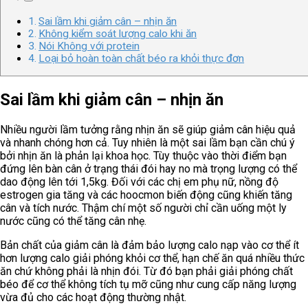
Sai lầm khi giảm cân – nhịn ăn
Không kiểm soát lượng calo khi ăn
Nói Không với protein
Loại bỏ hoàn toàn chất béo ra khỏi thực đơn
Sai lầm khi giảm cân – nhịn ăn
Nhiều người lầm tưởng rằng nhịn ăn sẽ giúp giảm cân hiệu quả
và nhanh chóng hơn cả. Tuy nhiên là một sai lầm bạn cần chú ý
bởi nhịn ăn là phản lại khoa học. Tùy thuộc vào thời điểm bạn
đứng lên bàn cân ở trạng thái đói hay no mà trọng lượng có thể
dao động lên tới 1,5kg. Đối với các chị em phụ nữ, nồng độ
estrogen gia tăng và các hoocmon biến động cũng khiến tăng
cân và tích nước. Thậm chí một số người chỉ cần uống một ly
nước cũng có thể tăng cân nhẹ.
Bản chất của giảm cân là đảm bảo lượng calo nạp vào cơ thể ít
hơn lượng calo giải phóng khỏi cơ thể, hạn chế ăn quá nhiều thức
ăn chứ không phải là nhịn đói. Từ đó bạn phải giải phóng chất
béo để cơ thể không tích tụ mỡ cũng như cung cấp năng lượng
vừa đủ cho các hoạt động thường nhật.