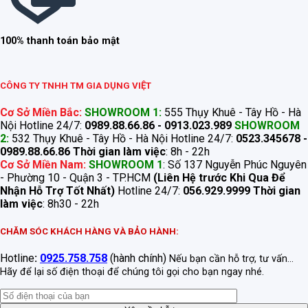
100% thanh toán bảo mật
CÔNG TY TNHH TM GIA DỤNG VIỆT
Cơ Sở Miền Bắc:
SHOWROOM 1:
555 Thụy Khuê - Tây Hồ - Hà
Nội Hotline 24/7:
0989.88.66.86 - 0913.023.989
SHOWROOM
2:
532 Thụy Khuê - Tây Hồ - Hà Nội Hotline 24/7:
0523.345678 -
0989.88.66.86
Thời gian làm việc
: 8h - 22h
Cơ Sở Miền Nam:
SHOWROOM 1
: Số 137 Nguyễn Phúc Nguyên
- Phường 10 - Quận 3 - TP.HCM
(Liên Hệ trước Khi Qua Để
Nhận Hỗ Trợ Tốt Nhất)
Hotline 24/7:
056.929.9999
Thời gian
làm việc
: 8h30 - 22h
CHĂM SÓC KHÁCH HÀNG VÀ BẢO HÀNH:
Hotline
:
0925.758.758
(hành chính)
Nếu bạn cần hỗ trợ, tư vấn...
Hãy để lại số điện thoại để chúng tôi gọi cho bạn ngay nhé.