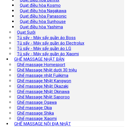
Quạt điều hòa Kosmo
Quạt điều hòa Nagakawa
Quạt điều hòa Panasonic
Quạt điều hòa Sunhouse
Quạt điều hòa Yashima
Quạt Sưởi
Tủ sấy - Máy sấy quần áo Boss
Tủ sấy - Máy sấy quần áo Electrolux
Tủ sấy - Máy sấy quần áo LG
Tủ sấy - Máy sấy quần áo Xiaomi
GHẾ MASSAGE NHẬT BẢN
Ghế massage Homesport
Ghế Massage Nhật dưới 30 triệu
Ghế massage nhật Fujikima
Ghế massage Nhật Kangwon
Ghế massage Nhật Okazaki
Ghế massage Nhật Okinawa
Ghế Massage Nhật Saporoo
Ghế massage Ogawa
Ghế massage Okia
Ghế massage Shika
Ghế massage Xiaomi
GHẾ MASSAGE NỘI ĐỊA NHẬT