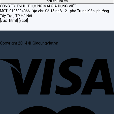
CÔNG TY TNHH THƯƠNG MẠI GIA DỤNG VIỆT
MST: 0105994366.
Địa chỉ: Số 15 ngõ 121 phố Trung Kiên, phường
Tây Tựu, TP Hà Nội
[/ux_html] [/col]
Copyright 2014 © Giadungviet.vn