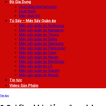
Đồ Gia Dụng
Quạt điều hòa hơi nước
Quạt Sưởi
Máy chạy bộ
Tủ Sấy – Máy Sấy Quần áo
Máy sấy quần áo Sunhouse
Máy sấy quần áo Kangaroo
Máy sấy quần áo Tiross
Máy sấy quần áo Saiko
Máy sấy quần áo Samsung
Máy sấy quần áo Panasonic
Máy sấy quần áo Coex
Máy sấy quần áo Nonan
Máy sấy quần áo Electrolux
Máy sấy quần áo LG
Máy sấy quần áo Xiaomi
Máy sấy quần áo Bosch
Tin tức
Video Sản Phẩm
Tin tức