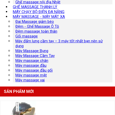
Ghế massage nội địa Nhật
GHẾ MASSAGE THANH LÝ
MÁY CHẠY BỘ ĐIỆN ĐA NĂNG
MÁY MASSAGE - MÁY MÁT XA
Đai Massage giảm béo
Đệm - Ghế Massage Ô Tô
Đệm massage toàn thân
Gối massage
Máy đấm lưng cầm tay – 3 máy tốt nhất bạn nên sử
dụng
Máy Massage Bụng
Máy Massage Cầm Tay
Máy massage chân
Máy massage đầu
Máy massage đầu gối
Máy massage mặt
Máy massage vai
SẢN PHẨM MỚI