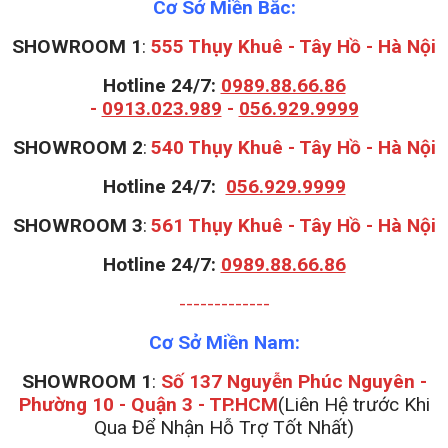
Cơ Sở Miền Bắc:
SHOWROOM 1
:
555 Thụy Khuê - Tây Hồ - Hà Nội
Hotline 24/7:
0989.88.66.86
-
0913.023.989
-
056.929.9999
S
HOWROOM 2
:
540 Thụy Khuê - Tây Hồ - Hà Nội
Hotline 24/7:
056.929.9999
S
HOWROOM 3
:
561 Thụy Khuê - Tây Hồ - Hà Nội
Hotline 24/7:
0989.88.66.86
-------------
Cơ Sở Miền Nam:
SHOWROOM 1
:
Số 137 Nguyễn Phúc Nguyên -
Phường 10 - Quận 3 - TP.HCM
(Liên Hệ trước Khi
Qua Để Nhận Hỗ Trợ Tốt Nhất)