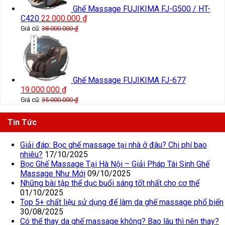
Ghế Massage FUJIKIMA FJ-G500 / HT-
C420
22.000.000
₫
Giá cũ:
38.000.000
₫
Ghế Massage FUJIKIMA FJ-677
19.000.000
₫
Giá cũ:
35.000.000
₫
Tin Tức
Giải đáp: Bọc ghế massage tại nhà ở đâu? Chi phí bao
nhiêu?
17/10/2025
Bọc Ghế Massage Tại Hà Nội – Giải Pháp Tái Sinh Ghế
Massage Như Mới
09/10/2025
Những bài tập thể dục buổi sáng tốt nhất cho cơ thể
01/10/2025
Top 5+ chất liệu sử dụng để làm da ghế massage phổ biến
30/08/2025
Có thể thay da ghế massage không? Bao lâu thì nên thay?