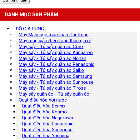
DANH MỤC SẢN PHẨM
ĐỒ GIA DỤNG
Máy Massage toàn thân Chefman
Máy rung giảm béo toàn thân giá rẻ
Máy sấy - Tủ sấy quần áo Coex
Máy sấy - Tủ sấy quần áo Kangaroo
Máy sấy - Tủ sấy quần áo Nonan
Máy sấy - Tủ sấy quần áo Panasonic
Máy sấy - Tủ sấy quần áo Saiko
Máy sấy - Tủ sấy quần áo Samsung
Máy sấy - Tủ sấy quần áo Sunhouse
Máy sấy - Tủ sấy quần áo Tiross
Máy sấy quần áo - Tủ sấy quần áo
Quạt điều hòa hơi nước
Quạt điều hòa Bennix
Quạt điều hòa Kosmo
Quạt điều hòa Nagakawa
Quạt điều hòa Panasonic
Quạt điều hòa Sunhouse
Quạt điều hòa Yashima