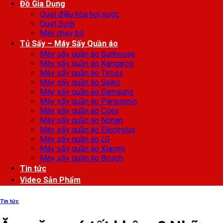
Đồ Gia Dụng
Quạt điều hòa hơi nước
Quạt Sưởi
Máy chạy bộ
Tủ Sấy – Máy Sấy Quần áo
Máy sấy quần áo Sunhouse
Máy sấy quần áo Kangaroo
Máy sấy quần áo Tiross
Máy sấy quần áo Saiko
Máy sấy quần áo Samsung
Máy sấy quần áo Panasonic
Máy sấy quần áo Coex
Máy sấy quần áo Nonan
Máy sấy quần áo Electrolux
Máy sấy quần áo LG
Máy sấy quần áo Xiaomi
Máy sấy quần áo Bosch
Tin tức
Video Sản Phẩm
Tin tức