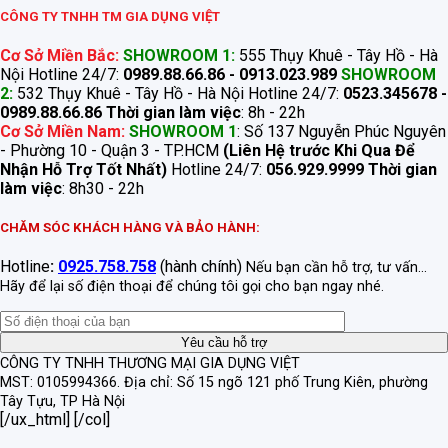
CÔNG TY TNHH TM GIA DỤNG VIỆT
Cơ Sở Miền Bắc:
SHOWROOM 1:
555 Thụy Khuê - Tây Hồ - Hà
Nội Hotline 24/7:
0989.88.66.86 - 0913.023.989
SHOWROOM
2:
532 Thụy Khuê - Tây Hồ - Hà Nội Hotline 24/7:
0523.345678 -
0989.88.66.86
Thời gian làm việc
: 8h - 22h
Cơ Sở Miền Nam:
SHOWROOM 1
: Số 137 Nguyễn Phúc Nguyên
- Phường 10 - Quận 3 - TP.HCM
(Liên Hệ trước Khi Qua Để
Nhận Hỗ Trợ Tốt Nhất)
Hotline 24/7:
056.929.9999
Thời gian
làm việc
: 8h30 - 22h
CHĂM SÓC KHÁCH HÀNG VÀ BẢO HÀNH:
Hotline
:
0925.758.758
(hành chính)
Nếu bạn cần hỗ trợ, tư vấn...
Hãy để lại số điện thoại để chúng tôi gọi cho bạn ngay nhé.
CÔNG TY TNHH THƯƠNG MẠI GIA DỤNG VIỆT
MST: 0105994366.
Địa chỉ: Số 15 ngõ 121 phố Trung Kiên, phường
Tây Tựu, TP Hà Nội
[/ux_html] [/col]