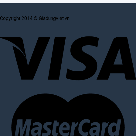
Copyright 2014 © Giadungviet.vn