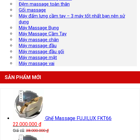
Đệm massage toàn thân
Gối massage
Máy đấm lưng cầm tay – 3 máy tốt nhất bạn nên sử
dụng
Máy Massage Bụng
Máy Massage Cầm Tay
Máy massage chân
Máy massage đầu
Máy massage đầu gối
Máy massage mặt
Máy massage vai
SẢN PHẨM MỚI
Ghế Massage FUJILUX FKT66
22.000.000
₫
Giá cũ:
38.000.000
₫