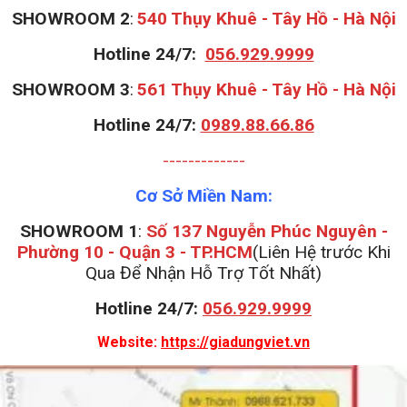
S
HOWROOM 2
:
540 Thụy Khuê - Tây Hồ - Hà Nội
Hotline 24/7:
056.929.9999
S
HOWROOM 3
:
561 Thụy Khuê - Tây Hồ - Hà Nội
Hotline 24/7:
0989.88.66.86
-------------
Cơ Sở Miền Nam:
SHOWROOM 1
:
Số 137 Nguyễn Phúc Nguyên -
Phường 10 - Quận 3 - TP.HCM
(Liên Hệ trước Khi
Qua Để Nhận Hỗ Trợ Tốt Nhất)
Hotline 24/7:
056.929.9999
Website:
https://giadungviet.vn