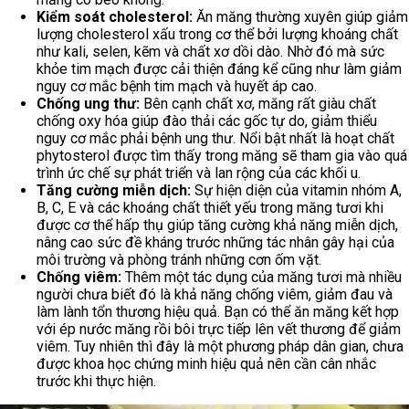
Kiểm soát cholesterol:
Ăn măng thường xuyên giúp giảm
lượng cholesterol xấu trong cơ thể bởi lượng khoáng chất
như kali, selen, kẽm và chất xơ dồi dào. Nhờ đó mà sức
khỏe tim mạch được cải thiện đáng kể cũng như làm giảm
nguy cơ mắc bệnh tim mạch và huyết áp cao.
Chống ung thư:
Bên cạnh chất xơ, măng rất giàu chất
chống oxy hóa giúp đào thải các gốc tự do, giảm thiểu
nguy cơ mắc phải bệnh ung thư. Nổi bật nhất là hoạt chất
phytosterol được tìm thấy trong măng sẽ tham gia vào quá
trình ức chế sự phát triển và lan rộng của các khối u.
Tăng cường miễn dịch:
Sự hiện diện của vitamin nhóm A,
B, C, E và các khoáng chất thiết yếu trong măng tươi khi
được cơ thể hấp thụ giúp tăng cường khả năng miễn dịch,
nâng cao sức đề kháng trước những tác nhân gây hại của
môi trường và phòng tránh những cơn ốm vặt.
Chống viêm:
Thêm một tác dụng của măng tươi mà nhiều
người chưa biết đó là khả năng chống viêm, giảm đau và
làm lành tổn thương hiệu quả. Bạn có thể ăn măng kết hợp
với ép nước măng rồi bôi trực tiếp lên vết thương để giảm
viêm. Tuy nhiên thì đây là một phương pháp dân gian, chưa
được khoa học chứng minh hiệu quả nên cần cân nhắc
trước khi thực hiện.