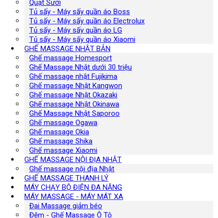
Quạt Sưởi
Tủ sấy - Máy sấy quần áo Boss
Tủ sấy - Máy sấy quần áo Electrolux
Tủ sấy - Máy sấy quần áo LG
Tủ sấy - Máy sấy quần áo Xiaomi
GHẾ MASSAGE NHẬT BẢN
Ghế massage Homesport
Ghế Massage Nhật dưới 30 triệu
Ghế massage nhật Fujikima
Ghế massage Nhật Kangwon
Ghế massage Nhật Okazaki
Ghế massage Nhật Okinawa
Ghế Massage Nhật Saporoo
Ghế massage Ogawa
Ghế massage Okia
Ghế massage Shika
Ghế massage Xiaomi
GHẾ MASSAGE NỘI ĐỊA NHẬT
Ghế massage nội địa Nhật
GHẾ MASSAGE THANH LÝ
MÁY CHẠY BỘ ĐIỆN ĐA NĂNG
MÁY MASSAGE - MÁY MÁT XA
Đai Massage giảm béo
Đệm - Ghế Massage Ô Tô