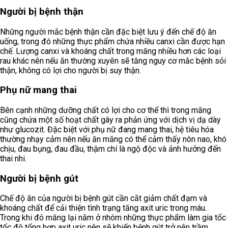
Người bị bệnh thận
Những người mắc bệnh thận cần đặc biệt lưu ý đến chế độ ăn
uống, trong đó những thực phẩm chứa nhiều canxi cần được hạn
chế. Lượng canxi và khoáng chất trong măng nhiều hơn các loại
rau khác nên nếu ăn thường xuyên sẽ tăng nguy cơ mắc bệnh sỏi
thận, không có lợi cho người bị suy thận.
Phụ nữ mang thai
Bên cạnh những dưỡng chất có lợi cho cơ thể thì trong măng
cũng chứa một số hoạt chất gây ra phản ứng với dịch vị dạ dày
như glucozit. Đặc biệt với phụ nữ đang mang thai, hệ tiêu hóa
thường nhạy cảm nên nếu ăn măng có thể cảm thấy nôn nao, khó
chịu, đau bụng, đau đầu, thậm chí là ngộ độc và ảnh hưởng đến
thai nhi.
Người bị bệnh gút
Chế độ ăn của người bị bệnh gút cần cắt giảm chất đạm và
khoáng chất để cải thiện tình trạng tăng axit uric trong máu.
Trong khi đó măng lại nằm ở nhóm những thực phẩm làm gia tốc
tốc độ tổng hợp axit uric nên sẽ khiến bệnh gút trở nên trầm