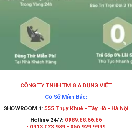
CÔNG TY TNHH TM GIA DỤNG VIỆT
Cơ Sở Miền Bắc:
SHOWROOM 1
:
555 Thụy Khuê - Tây Hồ - Hà Nội
Hotline 24/7:
0989.88.66.86
-
0913.023.989
-
056.929.9999