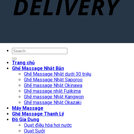
Search
for:
Trang chủ
Ghế Massage Nhật Bản
Ghế Massage Nhật dưới 30 triệu
Ghế Massage Nhật Saporoo
Ghế massage Nhật Okinawa
Ghế massage nhật Fujikima
Ghế massage Nhật Kangwon
Ghế massage Nhật Okazaki
Máy Massage
Ghế Massage Thanh Lý
Đồ Gia Dụng
Quạt điều hòa hơi nước
Quạt Sưởi