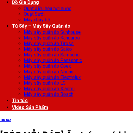
Đồ Gia Dụng
Quạt điều hòa hơi nước
Quạt Sưởi
Máy chạy bộ
Tủ Sấy – Máy Sấy Quần áo
Máy sấy quần áo Sunhouse
Máy sấy quần áo Kangaroo
Máy sấy quần áo Tiross
Máy sấy quần áo Saiko
Máy sấy quần áo Samsung
Máy sấy quần áo Panasonic
Máy sấy quần áo Coex
Máy sấy quần áo Nonan
Máy sấy quần áo Electrolux
Máy sấy quần áo LG
Máy sấy quần áo Xiaomi
Máy sấy quần áo Bosch
Tin tức
Video Sản Phẩm
Tin tức