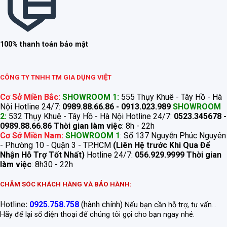
100% thanh toán bảo mật
CÔNG TY TNHH TM GIA DỤNG VIỆT
Cơ Sở Miền Bắc:
SHOWROOM 1:
555 Thụy Khuê - Tây Hồ - Hà
Nội Hotline 24/7:
0989.88.66.86 - 0913.023.989
SHOWROOM
2:
532 Thụy Khuê - Tây Hồ - Hà Nội Hotline 24/7:
0523.345678 -
0989.88.66.86
Thời gian làm việc
: 8h - 22h
Cơ Sở Miền Nam:
SHOWROOM 1
: Số 137 Nguyễn Phúc Nguyên
- Phường 10 - Quận 3 - TP.HCM
(Liên Hệ trước Khi Qua Để
Nhận Hỗ Trợ Tốt Nhất)
Hotline 24/7:
056.929.9999
Thời gian
làm việc
: 8h30 - 22h
CHĂM SÓC KHÁCH HÀNG VÀ BẢO HÀNH:
Hotline
:
0925.758.758
(hành chính)
Nếu bạn cần hỗ trợ, tư vấn...
Hãy để lại số điện thoại để chúng tôi gọi cho bạn ngay nhé.