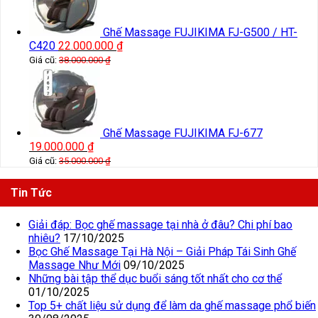
Ghế Massage FUJIKIMA FJ-G500 / HT-
C420
22.000.000
₫
Giá cũ:
38.000.000
₫
Ghế Massage FUJIKIMA FJ-677
19.000.000
₫
Giá cũ:
35.000.000
₫
Tin Tức
Giải đáp: Bọc ghế massage tại nhà ở đâu? Chi phí bao
nhiêu?
17/10/2025
Bọc Ghế Massage Tại Hà Nội – Giải Pháp Tái Sinh Ghế
Massage Như Mới
09/10/2025
Những bài tập thể dục buổi sáng tốt nhất cho cơ thể
01/10/2025
Top 5+ chất liệu sử dụng để làm da ghế massage phổ biến