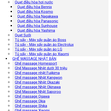
Quạt điều hòa hơi nước
Quạt điều hòa Bennix
Quạt điều hòa Kosmo
Quạt điều hòa Nagakawa
Quạt điều hòa Panasonic
Quạt điều hòa Sunhouse
Quạt điều hòa Yashima
Quạt Sưởi
Tủ sấy - Máy sấy quần áo Boss
Tủ sấy - Máy sấy quần áo Electrolux
Tủ sấy - Máy sấy quần áo LG
Tủ sấy - Máy sấy quần áo Xiaomi
GHẾ MASSAGE NHẬT BẢN
Ghế massage Homesport
Ghế Massage Nhật dưới 30 triệu
Ghế massage nhật Fujikima
Ghế massage Nhật Kangwon
Ghế massage Nhật Okazaki
Ghế massage Nhật Okinawa
Ghế Massage Nhật Saporoo
Ghế massage Ogawa
Ghế massage Okia
Ghế massage Shika
Ghế massage Xiaomi