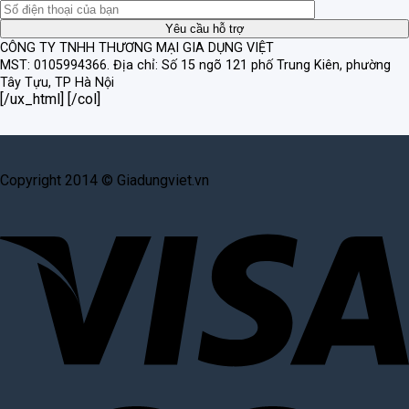
CÔNG TY TNHH THƯƠNG MẠI GIA DỤNG VIỆT
MST: 0105994366.
Địa chỉ: Số 15 ngõ 121 phố Trung Kiên, phường
Tây Tựu, TP Hà Nội
[/ux_html] [/col]
Copyright 2014 © Giadungviet.vn