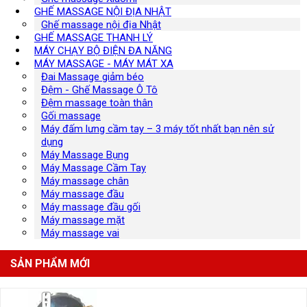
GHẾ MASSAGE NỘI ĐỊA NHẬT
Ghế massage nội địa Nhật
GHẾ MASSAGE THANH LÝ
MÁY CHẠY BỘ ĐIỆN ĐA NĂNG
MÁY MASSAGE - MÁY MÁT XA
Đai Massage giảm béo
Đệm - Ghế Massage Ô Tô
Đệm massage toàn thân
Gối massage
Máy đấm lưng cầm tay – 3 máy tốt nhất bạn nên sử
dụng
Máy Massage Bụng
Máy Massage Cầm Tay
Máy massage chân
Máy massage đầu
Máy massage đầu gối
Máy massage mặt
Máy massage vai
SẢN PHẨM MỚI