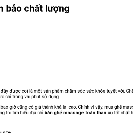
m bảo chất lượng
 đây được coi là một sản phẩm chăm sóc sức khỏe tuyệt vời. Gh
c chỉ trong vài phút sử dụng.
bao giờ cũng có giá thành khá là cao. Chính vì vậy, mua ghế mass
g tôi tìm hiểu địa chỉ
bán ghế massage toàn thân cũ
tốt nhất h