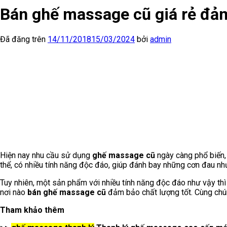
Bán ghế massage cũ giá rẻ đả
Đã đăng trên
14/11/2018
15/03/2024
bởi
admin
Hiện nay nhu cầu sử dụng
ghế massage cũ
ngày càng phổ biến,
thể, có nhiều tính năng độc đáo, giúp đánh bay những cơn đau nhứ
Tuy nhiên, một sản phẩm với nhiều tính năng độc đáo như vậy thì 
nơi nào
bán ghế massage cũ
đảm bảo chất lượng tốt. Cùng chún
Tham khảo thêm