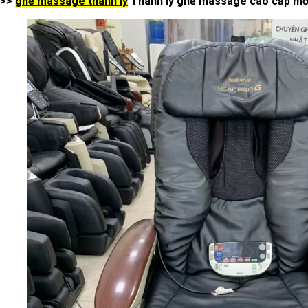
>>
ghế massage thanh lý
Thanh lý ghế massage cao cấp mớ