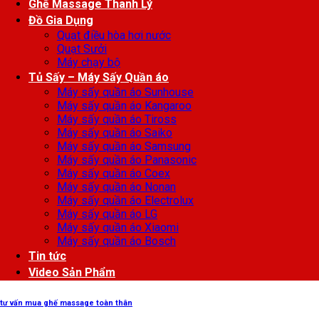
Ghế Massage Thanh Lý
Đồ Gia Dụng
Quạt điều hòa hơi nước
Quạt Sưởi
Máy chạy bộ
Tủ Sấy – Máy Sấy Quần áo
Máy sấy quần áo Sunhouse
Máy sấy quần áo Kangaroo
Máy sấy quần áo Tiross
Máy sấy quần áo Saiko
Máy sấy quần áo Samsung
Máy sấy quần áo Panasonic
Máy sấy quần áo Coex
Máy sấy quần áo Nonan
Máy sấy quần áo Electrolux
Máy sấy quần áo LG
Máy sấy quần áo Xiaomi
Máy sấy quần áo Bosch
Tin tức
Video Sản Phẩm
tư vấn mua ghế massage toàn thân