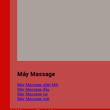
Máy Massage
Máy Massage chân
Máy Massage đầu
Máy Massage vai
Máy Massage mặt