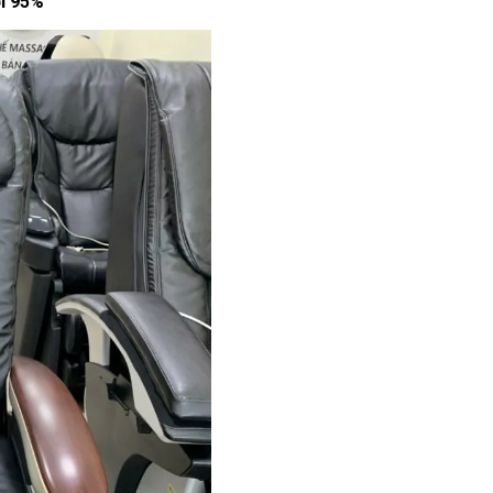
i 95%