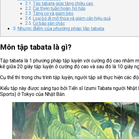
Tập tabata giúp tăng chiều cao
Cải thiện tuần hoàn, hô hấp
Tăng cơ và giảm béo
Loại bỏ đi mỡ thừa và giảm cân hiệu quả
Cơ bắp săn chắc
Nhược điểm của phương pháp tập tabata
Môn tập tabata là gì?
Tập tabata là 1 phương pháp tập luyện với cường độ cao nhằm mụ
kẽ giữa 20 giây tập luyện ở cường độ cao và sau đó là 10 giây ng
Cụ thể thì trong chu trình tập luyện, người tập sẽ thực hiện các 
Kiểu tập này được sáng tạo bởi Tiến sĩ Izumi Tabata người Nhật B
Sports) ở Tokyo của Nhật Bản.