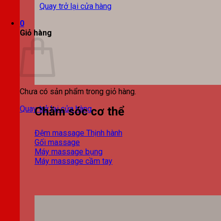
Quay trở lại cửa hàng
0
Giỏ hàng
Chưa có sản phẩm trong giỏ hàng.
Quay trở lại cửa hàng
Chăm sóc cơ thể
Đệm massage
Gối massage
Máy massage bụng
Máy massage cầm tay