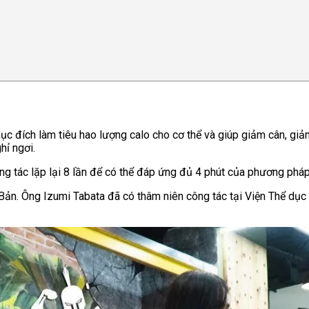
c đích làm tiêu hao lượng calo cho cơ thể và giúp giảm cân, gi
hỉ ngơi.
động tác lặp lại 8 lần để có thể đáp ứng đủ 4 phút của phương pháp
ản. Ông Izumi Tabata đã có thâm niên công tác tại Viện Thể dục t