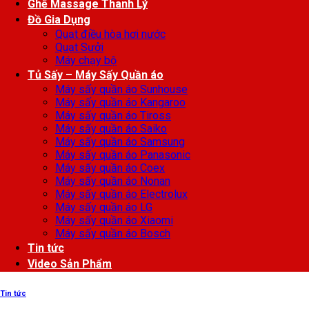
Ghế Massage Thanh Lý
Đồ Gia Dụng
Quạt điều hòa hơi nước
Quạt Sưởi
Máy chạy bộ
Tủ Sấy – Máy Sấy Quần áo
Máy sấy quần áo Sunhouse
Máy sấy quần áo Kangaroo
Máy sấy quần áo Tiross
Máy sấy quần áo Saiko
Máy sấy quần áo Samsung
Máy sấy quần áo Panasonic
Máy sấy quần áo Coex
Máy sấy quần áo Nonan
Máy sấy quần áo Electrolux
Máy sấy quần áo LG
Máy sấy quần áo Xiaomi
Máy sấy quần áo Bosch
Tin tức
Video Sản Phẩm
Tin tức