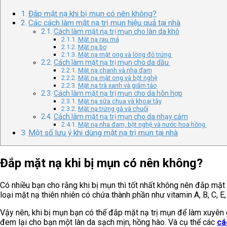
Đắp mặt nạ khi bị mụn có nên không?
Các cách làm mặt nạ trị mụn hiệu quả tại nhà
Cách làm mặt nạ trị mụn cho làn da khô
Mặt nạ rau má
Mặt nạ bơ
Mặt nạ mật ong và lòng đỏ trứng
Cách làm mặt nạ trị mụn cho da dầu
Mặt nạ chanh và nha đam
Mặt nạ mật ong và bột nghệ
Mặt nạ trà xanh và giấm táo
Cách làm mặt nạ trị mụn cho da hỗn hợp
Mặt nạ sữa chua và khoai tây
Mặt nạ trứng gà và chuối
Cách làm mặt nạ trị mụn cho da nhạy cảm
Mặt nạ nha đam, bột nghệ và nước hoa hồng
Một số lưu ý khi dùng mặt nạ trị mụn tại nhà
Đắp mặt nạ khi bị mụn có nên không?
Có nhiều bạn cho rằng khi bị mụn thì tốt nhất không nên đắp mặt n
loại mặt nạ thiên nhiên có chứa thành phần như vitamin A, B, C, E, 
Vậy nên, khi bị mụn bạn có thể đắp mặt nạ trị mụn để làm xuyên g
đem lại cho bạn một làn da sạch mịn, hồng hào. Và cụ thể các
cá