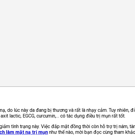
ạ, do lúc này da đang bị thương và rất là nhạy cảm. Tuy nhiên, điề
axit lactic, EGCG, curcumin,… có tác dụng điều trị mụn rất tốt.
iảm tình trạng này. Việc đắp mặt đồng thời còn hỗ trợ trị nám, tà
ch làm mặt nạ trị mụn
như thế nào, mời bạn đọc cùng tham khảo 