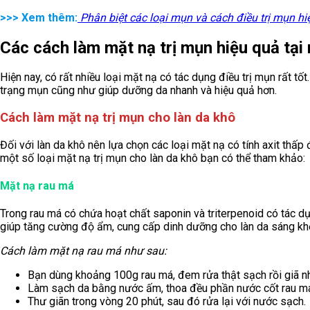
>>> Xem thêm:
Phân biệt các loại mụn và cách điều trị mụn hi
Các cách làm mặt nạ trị mụn hiệu quả tại
Hiện nay, có rất nhiều loại mặt nạ có tác dụng điều trị mụn rất tố
trạng mụn cũng như giúp dưỡng da nhanh và hiệu quả hơn.
Cách làm mặt nạ trị mụn cho làn da khô
Đối với làn da khô nên lựa chọn các loại mặt nạ có tính axit thấ
một số loại mặt nạ trị mụn cho làn da khô bạn có thể tham khảo:
Mặt nạ rau má
Trong rau má có chứa hoạt chất saponin và triterpenoid có tác d
giúp tăng cường độ ẩm, cung cấp dinh dưỡng cho làn da sáng k
Cách làm mặt nạ rau má như sau:
Bạn dùng khoảng 100g rau má, đem rửa thật sạch rồi giã n
Làm sạch da bằng nước ấm, thoa đều phần nước cốt rau má
Thư giãn trong vòng 20 phút, sau đó rửa lại với nước sạch.