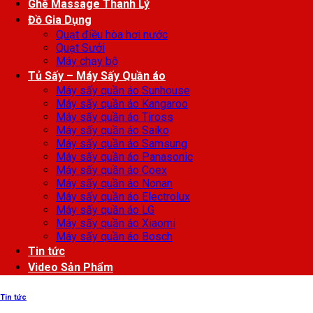
Ghế Massage Thanh Lý
Đồ Gia Dụng
Quạt điều hòa hơi nước
Quạt Sưởi
Máy chạy bộ
Tủ Sấy – Máy Sấy Quần áo
Máy sấy quần áo Sunhouse
Máy sấy quần áo Kangaroo
Máy sấy quần áo Tiross
Máy sấy quần áo Saiko
Máy sấy quần áo Samsung
Máy sấy quần áo Panasonic
Máy sấy quần áo Coex
Máy sấy quần áo Nonan
Máy sấy quần áo Electrolux
Máy sấy quần áo LG
Máy sấy quần áo Xiaomi
Máy sấy quần áo Bosch
Tin tức
Video Sản Phẩm
Tin tức