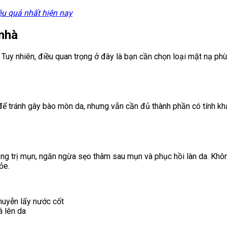
ệu quả nhất hiện nay
 nhà
t. Tuy nhiên, điều quan trọng ở đây là bạn cần chọn loại mặt nạ phù
p để tránh gây bào mòn da, nhưng vẫn cần đủ thành phần có tính k
ụng trị mụn, ngăn ngừa sẹo thâm sau mụn và phục hồi làn da. Khôn
hỏe.
huyễn lấy nước cốt
 lên da