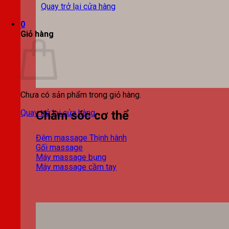
Quay trở lại cửa hàng
0
Giỏ hàng
Chưa có sản phẩm trong giỏ hàng.
Quay trở lại cửa hàng
Chăm sóc cơ thể
Đệm massage
Gối massage
Máy massage bụng
Máy massage cầm tay