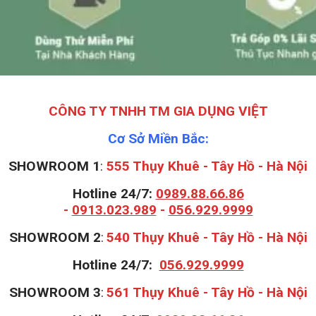
CÔNG TY TNHH TM GIA DỤNG VIỆT
Cơ Sở Miền Bắc:
SHOWROOM 1
:
555 Thụy Khuê - Tây Hồ - Hà Nội
Hotline 24/7:
0989.88.66.86
-
0913.023.989
-
056.929.9999
S
HOWROOM 2
:
540 Thụy Khuê - Tây Hồ - Hà Nội
Hotline 24/7:
056.929.9999
S
HOWROOM 3
:
561 Thụy Khuê - Tây Hồ - Hà Nội