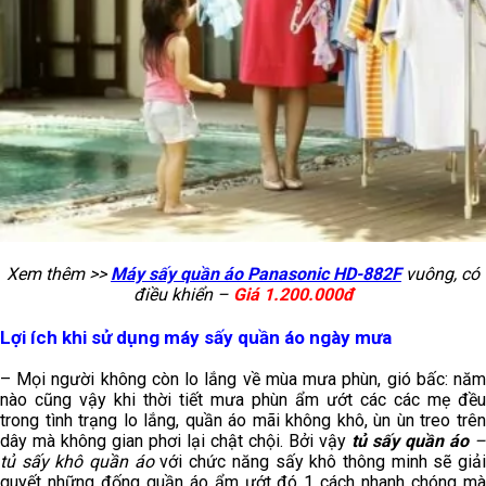
Xem thêm >>
Máy sấy quần áo Panasonic HD-882F
vuông, có
điều khiển –
Giá 1.200.000đ
Lợi ích khi sử dụng máy sấy quần áo ngày mưa
– Mọi người không còn lo lắng về mùa mưa phùn, gió bấc: năm
nào cũng vậy khi thời tiết mưa phùn ẩm ướt các các mẹ đều
trong tình trạng lo lắng, quần áo mãi không khô, ùn ùn treo trên
dây mà không gian phơi lại chật chội. Bởi vậy
tủ sấy quần áo
–
tủ sấy khô quần áo
với chức năng sấy khô thông minh sẽ giả
quyết những đống quần áo ẩm ướt đó 1 cách nhanh chóng mà