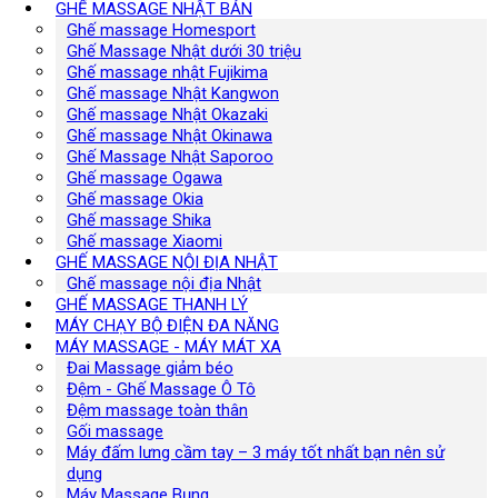
GHẾ MASSAGE NHẬT BẢN
Ghế massage Homesport
Ghế Massage Nhật dưới 30 triệu
Ghế massage nhật Fujikima
Ghế massage Nhật Kangwon
Ghế massage Nhật Okazaki
Ghế massage Nhật Okinawa
Ghế Massage Nhật Saporoo
Ghế massage Ogawa
Ghế massage Okia
Ghế massage Shika
Ghế massage Xiaomi
GHẾ MASSAGE NỘI ĐỊA NHẬT
Ghế massage nội địa Nhật
GHẾ MASSAGE THANH LÝ
MÁY CHẠY BỘ ĐIỆN ĐA NĂNG
MÁY MASSAGE - MÁY MÁT XA
Đai Massage giảm béo
Đệm - Ghế Massage Ô Tô
Đệm massage toàn thân
Gối massage
Máy đấm lưng cầm tay – 3 máy tốt nhất bạn nên sử
dụng
Máy Massage Bụng