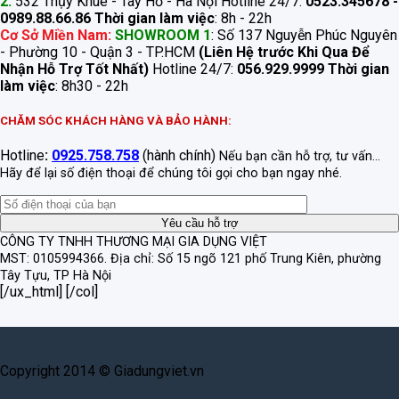
2:
532 Thụy Khuê - Tây Hồ - Hà Nội Hotline 24/7:
0523.345678 -
0989.88.66.86
Thời gian làm việc
: 8h - 22h
Cơ Sở Miền Nam:
SHOWROOM 1
: Số 137 Nguyễn Phúc Nguyên
- Phường 10 - Quận 3 - TP.HCM
(Liên Hệ trước Khi Qua Để
Nhận Hỗ Trợ Tốt Nhất)
Hotline 24/7:
056.929.9999
Thời gian
làm việc
: 8h30 - 22h
CHĂM SÓC KHÁCH HÀNG VÀ BẢO HÀNH:
Hotline
:
0925.758.758
(hành chính)
Nếu bạn cần hỗ trợ, tư vấn...
Hãy để lại số điện thoại để chúng tôi gọi cho bạn ngay nhé.
CÔNG TY TNHH THƯƠNG MẠI GIA DỤNG VIỆT
MST: 0105994366.
Địa chỉ: Số 15 ngõ 121 phố Trung Kiên, phường
Tây Tựu, TP Hà Nội
[/ux_html] [/col]
Copyright 2014 © Giadungviet.vn