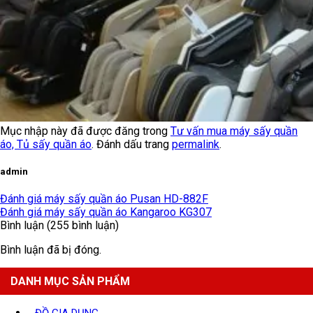
Mục nhập này đã được đăng trong
Tư vấn mua máy sấy quần
áo, Tủ sấy quần áo
. Đánh dấu trang
permalink
.
admin
Đánh giá máy sấy quần áo Pusan HD-882F
Đánh giá máy sấy quần áo Kangaroo KG307
Bình luận (255 bình luận)
Bình luận đã bị đóng.
DANH MỤC SẢN PHẨM