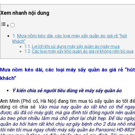
Xem nhanh nội dung
Mưa nồm kéo dài, các loại máy sấy quần áo giá rẻ “hút
khách”
Lợi ích khi sử dụng máy sấy quần áo ngày mưa
Các loại máy sấy khô quần áo giá rẻ không nên bỏ qua
Mưa nồm kéo dài, các loại máy sấy quần áo giá rẻ “hút
khách”
Ý kiến chia sẻ người tiêu dùng về máy sấy quần áo
Anh Minh (Phố cổ, Hà Nội) đang tìm mua tủ sấy quần áo tốt để
dùng có chia sẻ:
Vào mùa nay quần áo rất khó có thể nga
được, dù đã có máy giặt, mà gia đình tôi đông người nên quần
áo treo phơi nhiều lắm mà chỗ phơi lại chật hẹp. Để lâu ngày,
quần áo hôi hám rất khó chịu sợ gây bệnh cho 2 đứa nhỏ nhà
tôi nên tôi mua ngay chiếc máy sấy quần áo Pansonic HD-882F