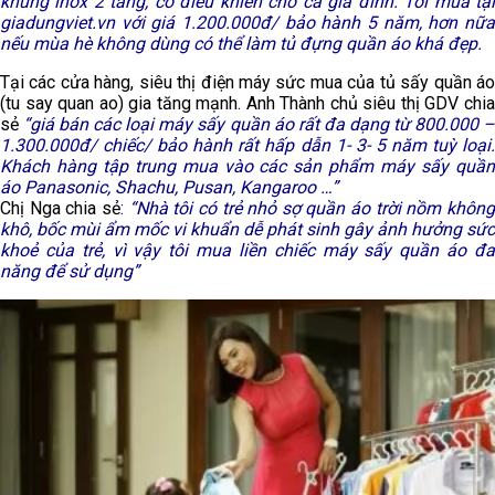
khung inox 2 tầng, có điều khiển cho cả gia đình. Tôi mua tại
giadungviet.vn với giá 1.200.000đ/ bảo hành 5 năm, hơn nữa
nếu mùa hè không dùng có thể làm tủ đựng quần áo khá đẹp.
Tại các cửa hàng, siêu thị điện máy sức mua của tủ sấy quần áo
(tu say quan ao) gia tăng mạnh. Anh Thành chủ siêu thị GDV chia
sẻ
“giá bán các loại máy sấy quần áo rất đa dạng từ 800.000 
1.300.000đ/ chiếc/ bảo hành rất hấp dẫn 1- 3- 5 năm tuỳ loại.
Khách hàng tập trung mua vào các sản phẩm máy sấy quần
áo Panasonic, Shachu, Pusan, Kangaroo …”
Chị Nga chia sẻ
:
“Nhà tôi có trẻ nhỏ sợ quần áo trời nồm khôn
khô, bốc mùi ẩm mốc vi khuẩn dễ phát sinh gây ảnh hưởng sức
khoẻ của trẻ, vì vậy tôi mua liền chiếc máy sấy quần áo đa
năng để sử dụng”