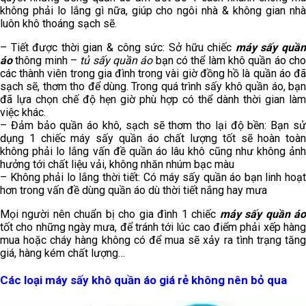
không phải lo lắng gì nữa, giúp cho ngôi nhà & không gian nhà
luôn khô thoáng sạch sẽ.
– Tiết được thời gian & công sức: Sở hữu chiếc
máy sấy quầ
áo
thông minh –
tủ sấy quần áo
bạn có thể làm khô quần áo ch
các thành viên trong gia đình trong vài giờ đồng hồ là quần áo đã
sạch sẽ, thơm tho để dùng. Trong quá trình sấy khô quần áo, bạn
đã lựa chọn chế độ hẹn giờ phù hợp có thể dành thời gian làm
việc khác.
– Đảm bảo quần áo khô, sạch sẽ thơm tho lại độ bền: Bạn sử
dụng 1 chiếc máy sấy quần áo chất lượng tốt sẽ hoàn toàn
không phải lo lắng vấn đề quần áo lâu khô cũng như không ảnh
hưởng tới chất liệu vải, không nhăn nhúm bạc màu
– Không phải lo lắng thời tiết: Có máy sấy quần áo bạn linh hoạt
hơn trong vấn đề dùng quần áo dù thời tiết nắng hay mưa
Mọi người nên chuẩn bị cho gia đình 1 chiếc
máy sấy quần á
tốt cho những ngày mưa, để tránh tới lúc cao điểm phải xếp hàng
mua hoặc cháy hàng không có để mua sẽ xảy ra tình trạng tăng
giá, hàng kém chất lượng…
Các loại máy sấy khô quần áo giá rẻ không nên bỏ qua