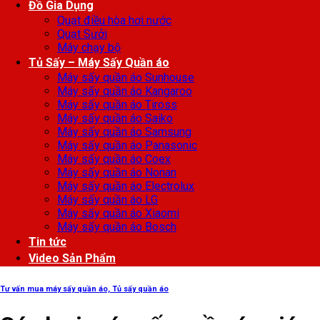
Đồ Gia Dụng
Quạt điều hòa hơi nước
Quạt Sưởi
Máy chạy bộ
Tủ Sấy – Máy Sấy Quần áo
Máy sấy quần áo Sunhouse
Máy sấy quần áo Kangaroo
Máy sấy quần áo Tiross
Máy sấy quần áo Saiko
Máy sấy quần áo Samsung
Máy sấy quần áo Panasonic
Máy sấy quần áo Coex
Máy sấy quần áo Nonan
Máy sấy quần áo Electrolux
Máy sấy quần áo LG
Máy sấy quần áo Xiaomi
Máy sấy quần áo Bosch
Tin tức
Video Sản Phẩm
Tư vấn mua máy sấy quần áo, Tủ sấy quần áo