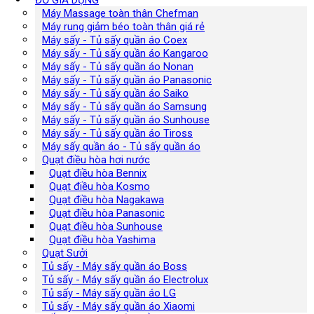
ĐỒ GIA DỤNG
Máy Massage toàn thân Chefman
Máy rung giảm béo toàn thân giá rẻ
Máy sấy - Tủ sấy quần áo Coex
Máy sấy - Tủ sấy quần áo Kangaroo
Máy sấy - Tủ sấy quần áo Nonan
Máy sấy - Tủ sấy quần áo Panasonic
Máy sấy - Tủ sấy quần áo Saiko
Máy sấy - Tủ sấy quần áo Samsung
Máy sấy - Tủ sấy quần áo Sunhouse
Máy sấy - Tủ sấy quần áo Tiross
Máy sấy quần áo - Tủ sấy quần áo
Quạt điều hòa hơi nước
Quạt điều hòa Bennix
Quạt điều hòa Kosmo
Quạt điều hòa Nagakawa
Quạt điều hòa Panasonic
Quạt điều hòa Sunhouse
Quạt điều hòa Yashima
Quạt Sưởi
Tủ sấy - Máy sấy quần áo Boss
Tủ sấy - Máy sấy quần áo Electrolux
Tủ sấy - Máy sấy quần áo LG
Tủ sấy - Máy sấy quần áo Xiaomi