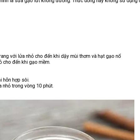
hính là sữa gạo lứt không đường. Thức uống này không sử dụng đ
rang với lửa nhỏ cho đến khi dậy mùi thơm và hạt gạo nổ
hỏ cho đến khi gạo mềm.
i hỗn hợp sôi.
a nhỏ trong vòng 10 phút.