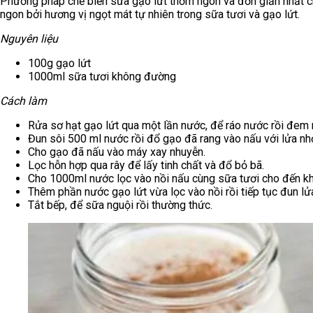
Phương pháp chế biến sữa gạo lứt thơm ngon và đơn giản nhất c
ngon bởi hương vị ngọt mát tự nhiên trong sữa tươi và gạo lứt.
Nguyên liệu
100g gạo lứt
1000ml sữa tươi không đường
Cách làm
Rửa sơ hạt gạo lứt qua một lần nước, để ráo nước rồi đem 
Đun sôi 500 ml nước rồi đổ gạo đã rang vào nấu với lửa n
Cho gạo đã nấu vào máy xay nhuyễn.
Lọc hỗn hợp qua rây để lấy tinh chất và đổ bỏ bã.
Cho 1000ml nước lọc vào nồi nấu cùng sữa tươi cho đến kh
Thêm phần nước gạo lứt vừa lọc vào nồi rồi tiếp tục đun lử
Tắt bếp, để sữa nguội rồi thường thức.