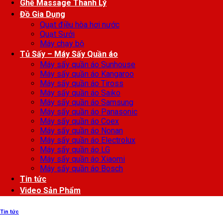
Ghế Massage Thanh Lý
Đồ Gia Dụng
Quạt điều hòa hơi nước
Quạt Sưởi
Máy chạy bộ
Tủ Sấy – Máy Sấy Quần áo
Máy sấy quần áo Sunhouse
Máy sấy quần áo Kangaroo
Máy sấy quần áo Tiross
Máy sấy quần áo Saiko
Máy sấy quần áo Samsung
Máy sấy quần áo Panasonic
Máy sấy quần áo Coex
Máy sấy quần áo Nonan
Máy sấy quần áo Electrolux
Máy sấy quần áo LG
Máy sấy quần áo Xiaomi
Máy sấy quần áo Bosch
Tin tức
Video Sản Phẩm
Tin tức