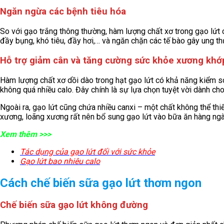
Ngăn ngừa các bệnh tiêu hóa
So với gạo trắng thông thường, hàm lượng chất xơ trong gạo lứt c
đầy bụng, khó tiêu, đầy hơi,… và ngăn chặn các tế bào gây ung thư
Hỗ trợ giảm cân và tăng cường sức khỏe xương khớ
Hàm lượng chất xơ dồi dào trong hạt gạo lứt có khả năng kiểm so
không quá nhiều calo. Đây chính là sự lựa chọn tuyệt vời dành c
Ngoài ra, gạo lứt cũng chứa nhiều canxi – một chất không thể t
xương, loãng xương rất nên bổ sung gạo lứt vào bữa ăn hàng ngà
Xem thêm >>>
Tác dụng của gạo lứt đối với sức khỏe
Gạo lứt bao nhiêu calo
Cách chế biến sữa gạo lứt thơm ngon
Chế biến sữa gạo lứt không đường