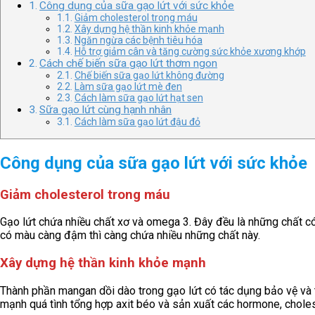
Công dụng của sữa gạo lứt với sức khỏe
Giảm cholesterol trong máu
Xây dựng hệ thần kinh khỏe mạnh
Ngăn ngừa các bệnh tiêu hóa
Hỗ trợ giảm cân và tăng cường sức khỏe xương khớp
Cách chế biến sữa gạo lứt thơm ngon
Chế biến sữa gạo lứt không đường
Làm sữa gạo lứt mè đen
Cách làm sữa gạo lứt hạt sen
Sữa gạo lứt cùng hạnh nhân
Cách làm sữa gạo lứt đậu đỏ
Công dụng của sữa gạo lứt với sức khỏe
Giảm cholesterol trong máu
Gạo lứt chứa nhiều chất xơ và omega 3. Đây đều là những chất c
có màu càng đậm thì càng chứa nhiều những chất này.
Xây dựng hệ thần kinh khỏe mạnh
Thành phần mangan dồi dào trong gạo lứt có tác dụng bảo vệ và t
mạnh quá tình tổng hợp axit béo và sản xuất các hormone, choles