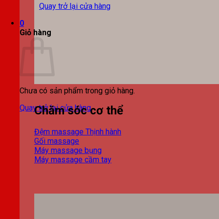
Quay trở lại cửa hàng
0
Giỏ hàng
Chưa có sản phẩm trong giỏ hàng.
Quay trở lại cửa hàng
Chăm sóc cơ thể
Đệm massage
Gối massage
Máy massage bụng
Máy massage cầm tay