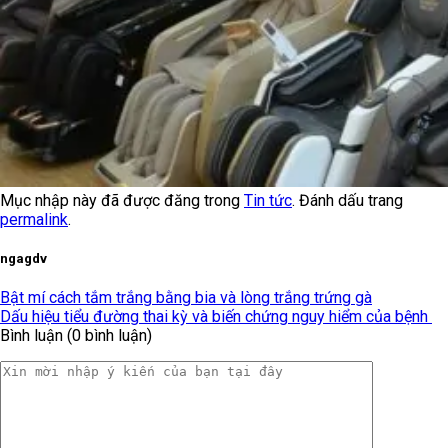
Mục nhập này đã được đăng trong
Tin tức
. Đánh dấu trang
permalink
.
ngagdv
Bật mí cách tắm trắng bằng bia và lòng trắng trứng gà
Dấu hiệu tiểu đường thai kỳ và biến chứng nguy hiểm của bệnh
Bình luận (0 bình luận)