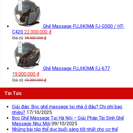
Ghế Massage FUJIKIMA FJ-G500 / HT-
C420
22.000.000
₫
Giá cũ:
38.000.000
₫
Ghế Massage FUJIKIMA FJ-677
19.000.000
₫
Giá cũ:
35.000.000
₫
Tin Tức
Giải đáp: Bọc ghế massage tại nhà ở đâu? Chi phí bao
nhiêu?
17/10/2025
Bọc Ghế Massage Tại Hà Nội – Giải Pháp Tái Sinh Ghế
Massage Như Mới
09/10/2025
Những bài tập thể dục buổi sáng tốt nhất cho cơ thể