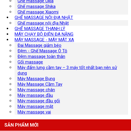
Ghế massage Okia
Ghế massage Shika
Ghế massage Xiaomi
GHẾ MASSAGE NỘI ĐỊA NHẬT
Ghế massage nội địa Nhật
GHẾ MASSAGE THANH LÝ
MÁY CHẠY BỘ ĐIỆN ĐA NĂNG
MÁY MASSAGE - MÁY MÁT XA
Đai Massage giảm béo
Đệm - Ghế Massage Ô Tô
Đệm massage toàn thân
Gối massage
Máy đấm lưng cầm tay – 3 máy tốt nhất bạn nên sử
dụng
Máy Massage Bụng
Máy Massage Cầm Tay
Máy massage chân
Máy massage đầu
Máy massage đầu gối
Máy massage mặt
Máy massage vai
SẢN PHẨM MỚI