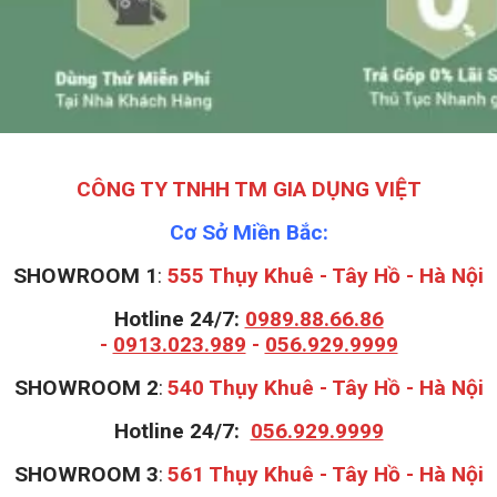
CÔNG TY TNHH TM GIA DỤNG VIỆT
Cơ Sở Miền Bắc:
SHOWROOM 1
:
555 Thụy Khuê - Tây Hồ - Hà Nội
Hotline 24/7:
0989.88.66.86
-
0913.023.989
-
056.929.9999
S
HOWROOM 2
:
540 Thụy Khuê - Tây Hồ - Hà Nội
Hotline 24/7:
056.929.9999
S
HOWROOM 3
:
561 Thụy Khuê - Tây Hồ - Hà Nội