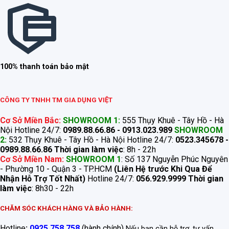
100% thanh toán bảo mật
CÔNG TY TNHH TM GIA DỤNG VIỆT
Cơ Sở Miền Bắc:
SHOWROOM 1:
555 Thụy Khuê - Tây Hồ - Hà
Nội Hotline 24/7:
0989.88.66.86 - 0913.023.989
SHOWROOM
2:
532 Thụy Khuê - Tây Hồ - Hà Nội Hotline 24/7:
0523.345678 -
0989.88.66.86
Thời gian làm việc
: 8h - 22h
Cơ Sở Miền Nam:
SHOWROOM 1
: Số 137 Nguyễn Phúc Nguyên
- Phường 10 - Quận 3 - TP.HCM
(Liên Hệ trước Khi Qua Để
Nhận Hỗ Trợ Tốt Nhất)
Hotline 24/7:
056.929.9999
Thời gian
làm việc
: 8h30 - 22h
CHĂM SÓC KHÁCH HÀNG VÀ BẢO HÀNH:
Hotline
:
0925.758.758
(hành chính)
Nếu bạn cần hỗ trợ, tư vấn...