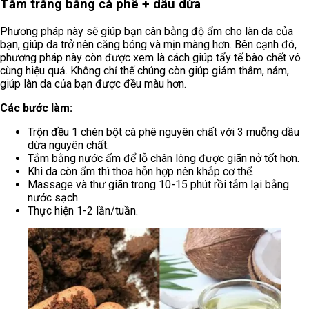
Tắm trắng bằng cà phê + dầu dừa
Phương pháp này sẽ giúp bạn cân bằng độ ẩm cho làn da của
bạn, giúp da trở nên căng bóng và mịn màng hơn. Bên cạnh đó,
phương pháp này còn được xem là cách giúp tẩy tế bào chết vô
cùng hiệu quả. Không chỉ thế chúng còn giúp giảm thâm, nám,
giúp làn da của bạn được đều màu hơn.
Các bước làm:
Trộn đều 1 chén bột cà phê nguyên chất với 3 muỗng dầu
dừa nguyên chất.
Tắm bằng nước ấm để lỗ chân lông được giãn nở tốt hơn.
Khi da còn ẩm thì thoa hỗn hợp nên khắp cơ thể.
Massage và thư giãn trong 10-15 phút rồi tắm lại bằng
nước sạch.
Thực hiện 1-2 lần/tuần.