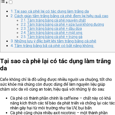
Tại sao cà phê lại có tác dụng làm trắng da
Cách giúp tắm trắng bằng cà phê đem lại hiệu quả cao
Tắm trắng bằng cà phê nguyên chất
Tắm trắng bằng cà phê + sữa tươi không đường
Tắm trắng bằng cà phê + dầu dừa
Tắm trắng bằng cà phê + mật ong
Tắm trắng bằng cà phê + trứng gà
Những lưu ý đặc biệt khi tắm trắng bằng cà phê
Tắm trắng bằng bã cà phê có bắt nắng không
Tại sao cà phê lại có tác dụng làm trắng
da
Cafe không chỉ là đồ uống được nhiều người ưa chuộng, tốt cho
sức khỏe mà chúng còn được dùng để làm nguyên liệu giúp
chăm sóc da vô cùng an toàn, hiệu quả với những lý do sau:
Cà phê có thành phần chính là caffeine – chất này có khả
năng kích thích các tế bào da phát triển và chống lại các tác
nhân gây hại từ môi trường như tia UV, bụi bẩn.
Cà phê cũng chứa nhiều axit nicotinic – một thành phần