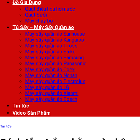
Đồ Gia Dụng
Quạt điều hòa hơi nước
Quạt Sưởi
Máy chạy bộ
Tủ Sấy – Máy Sấy Quần áo
Máy sấy quần áo Sunhouse
Máy sấy quần áo Kangaroo
Máy sấy quần áo Tiross
Máy sấy quần áo Saiko
Máy sấy quần áo Samsung
Máy sấy quần áo Panasonic
Máy sấy quần áo Coex
Máy sấy quần áo Nonan
Máy sấy quần áo Electrolux
Máy sấy quần áo LG
Máy sấy quần áo Xiaomi
Máy sấy quần áo Bosch
Tin tức
Video Sản Phẩm
Tin tức