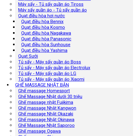
Máy sấy - Tủ sấy quần áo Tiross
Máy sấy quần áo - Tủ sấy quần áo
Quạt điều hòa hơi nước
Quạt điều hòa Bennix
Quạt điều hòa Kosmo
Quạt điều hòa Nagakawa
Quạt điều hòa Panasonic
Quạt điều hòa Sunhouse
Quạt điều hòa Yashima
Quạt Sưởi
Tủ sấy - Máy sấy quần áo Boss
Tủ sấy - Máy sấy quần áo Electrolux
Tủ sấy - Máy sấy quần áo LG
Tủ sấy - Máy sấy quần áo Xiaomi
GHẾ MASSAGE NHẬT BẢN
Ghế massage Homesport
Ghế Massage Nhật dưới 30 triệu
Ghế massage nhật Fujikima
Ghế massage Nhật Kangwon
Ghế massage Nhật Okazaki
Ghế massage Nhật Okinawa
Ghế Massage Nhật Saporoo
Ghế massage Ogawa