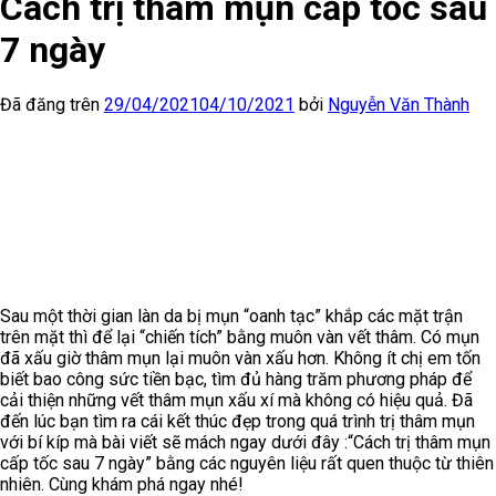
Cách trị thâm mụn cấp tốc sau
7 ngày
Đã đăng trên
29/04/2021
04/10/2021
bởi
Nguyễn Văn Thành
Sau một thời gian làn da bị mụn “oanh tạc” khắp các mặt trận
trên mặt thì để lại “chiến tích” bằng muôn vàn vết thâm. Có mụn
đã xấu giờ thâm mụn lại muôn vàn xấu hơn. Không ít chị em tốn
biết bao công sức tiền bạc, tìm đủ hàng trăm phương pháp để
cải thiện những vết thâm mụn xấu xí mà không có hiệu quả. Đã
đến lúc bạn tìm ra cái kết thúc đẹp trong quá trình trị thâm mụn
với bí kíp mà bài viết sẽ mách ngay dưới đây :“Cách trị thâm mụn
cấp tốc sau 7 ngày” bằng các nguyên liệu rất quen thuộc từ thiên
nhiên. Cùng khám phá ngay nhé!