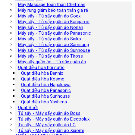
Máy Massage toàn thân Chefman
Máy rung giảm béo toàn thân giá rẻ
Máy sấy - Tủ sấy quần áo Coex
Máy sấy - Tủ sấy quần áo Kangaroo
Máy sấy - Tủ sấy quần áo Nonan
Máy sấy - Tủ sấy quần áo Panasonic
Máy sấy - Tủ sấy quần áo Saiko
Máy sấy - Tủ sấy quần áo Samsung
Máy sấy - Tủ sấy quần áo Sunhouse
Máy sấy - Tủ sấy quần áo Tiross
Máy sấy quần áo - Tủ sấy quần áo
Quạt điều hòa hơi nước
Quạt điều hòa Bennix
Quạt điều hòa Kosmo
Quạt điều hòa Nagakawa
Quạt điều hòa Panasonic
Quạt điều hòa Sunhouse
Quạt điều hòa Yashima
Quạt Sưởi
Tủ sấy - Máy sấy quần áo Boss
Tủ sấy - Máy sấy quần áo Electrolux
Tủ sấy - Máy sấy quần áo LG
Tủ sấy - Máy sấy quần áo Xiaomi