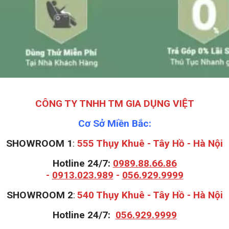
CÔNG TY TNHH TM GIA DỤNG VIỆT
Cơ Sở Miền Bắc:
SHOWROOM 1
:
555 Thụy Khuê - Tây Hồ - Hà Nội
Hotline 24/7:
0989.88.66.86
-
0913.023.989
-
056.929.9999
S
HOWROOM 2
:
540 Thụy Khuê - Tây Hồ - Hà Nội
Hotline 24/7:
056.929.9999