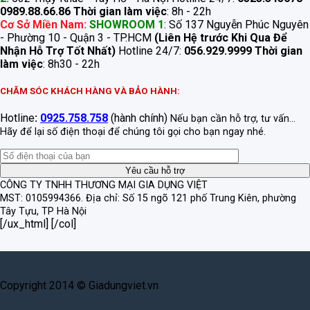
0989.88.66.86
Thời gian làm việc
: 8h - 22h
Cơ Sở Miền Nam:
SHOWROOM 1
: Số 137 Nguyễn Phúc Nguyên
- Phường 10 - Quận 3 - TP.HCM
(Liên Hệ trước Khi Qua Để
Nhận Hỗ Trợ Tốt Nhất)
Hotline 24/7:
056.929.9999
Thời gian
làm việc
: 8h30 - 22h
CHĂM SÓC KHÁCH HÀNG VÀ BẢO HÀNH:
Hotline
:
0925.758.758
(hành chính)
Nếu bạn cần hỗ trợ, tư vấn...
Hãy để lại số điện thoại để chúng tôi gọi cho bạn ngay nhé.
CÔNG TY TNHH THƯƠNG MẠI GIA DỤNG VIỆT
MST: 0105994366.
Địa chỉ: Số 15 ngõ 121 phố Trung Kiên, phường
Tây Tựu, TP Hà Nội
[/ux_html] [/col]
Copyright 2014 © Giadungviet.vn