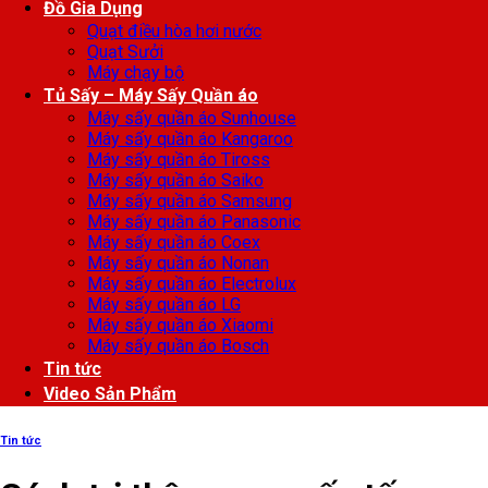
Đồ Gia Dụng
Quạt điều hòa hơi nước
Quạt Sưởi
Máy chạy bộ
Tủ Sấy – Máy Sấy Quần áo
Máy sấy quần áo Sunhouse
Máy sấy quần áo Kangaroo
Máy sấy quần áo Tiross
Máy sấy quần áo Saiko
Máy sấy quần áo Samsung
Máy sấy quần áo Panasonic
Máy sấy quần áo Coex
Máy sấy quần áo Nonan
Máy sấy quần áo Electrolux
Máy sấy quần áo LG
Máy sấy quần áo Xiaomi
Máy sấy quần áo Bosch
Tin tức
Video Sản Phẩm
Tin tức