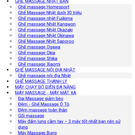
GHẾ MASSAGE NHẬT BẢN
Ghế massage Homesport
Ghế Massage Nhật dưới 30 triệu
Ghế massage nhật Fujikima
Ghế massage Nhật Kangwon
Ghế massage Nhật Okazaki
Ghế massage Nhật Okinawa
Ghế Massage Nhật Saporoo
Ghế massage Ogawa
Ghế massage Okia
Ghế massage Shika
Ghế massage Xiaomi
GHẾ MASSAGE NỘI ĐỊA NHẬT
Ghế massage nội địa Nhật
GHẾ MASSAGE THANH LÝ
MÁY CHẠY BỘ ĐIỆN ĐA NĂNG
MÁY MASSAGE - MÁY MÁT XA
Đai Massage giảm béo
Đệm - Ghế Massage Ô Tô
Đệm massage toàn thân
Gối massage
Máy đấm lưng cầm tay – 3 máy tốt nhất bạn nên sử
dụng
Máy Massage Bụng