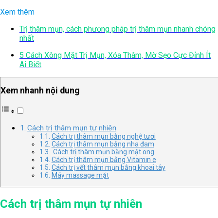
Xem thêm
Trị thâm mụn, cách phương pháp trị thâm mụn nhanh chóng
nhất
5 Cách Xông Mặt Trị Mụn, Xóa Thâm, Mờ Sẹo Cực Đỉnh Ít
Ai Biết
Xem nhanh nội dung
Cách trị thâm mụn tự nhiên
Cách trị thâm mụn bằng nghệ tươi
Cách trị thâm mụn bằng nha đam
Cách trị thâm mụn bằng mật ong
Cách trị thâm mụn bằng Vitamin e
Cách trị vết thâm mụn bằng khoai tây
Máy massage mặt
Cách trị thâm mụn tự nhiên