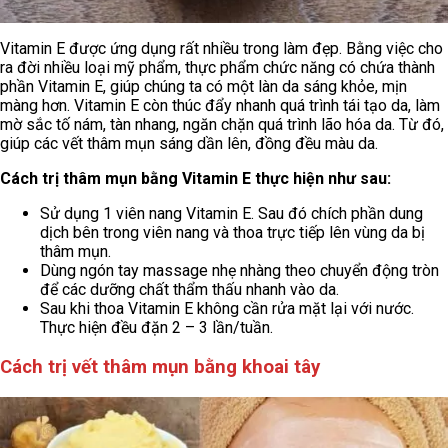
Vitamin E được ứng dụng rất nhiều trong làm đẹp. Bằng việc cho
ra đời nhiều loại mỹ phẩm, thực phẩm chức năng có chứa thành
phần Vitamin E, giúp chúng ta có một làn da sáng khỏe, mịn
màng hơn. Vitamin E còn thúc đẩy nhanh quá trình tái tạo da, làm
mờ sắc tố nám, tàn nhang, ngăn chặn quá trình lão hóa da. Từ đó,
giúp các vết thâm mụn sáng dần lên, đồng đều màu da.
Cách trị thâm mụn bằng Vitamin E thực hiện như sau:
Sử dụng 1 viên nang Vitamin E. Sau đó chích phần dung
dịch bên trong viên nang và thoa trực tiếp lên vùng da bị
thâm mụn.
Dùng ngón tay massage nhẹ nhàng theo chuyển động tròn
để các dưỡng chất thẩm thấu nhanh vào da.
Sau khi thoa Vitamin E không cần rửa mặt lại với nước.
Thực hiện đều đặn 2 – 3 lần/tuần.
Cách trị vết thâm mụn bằng khoai tây