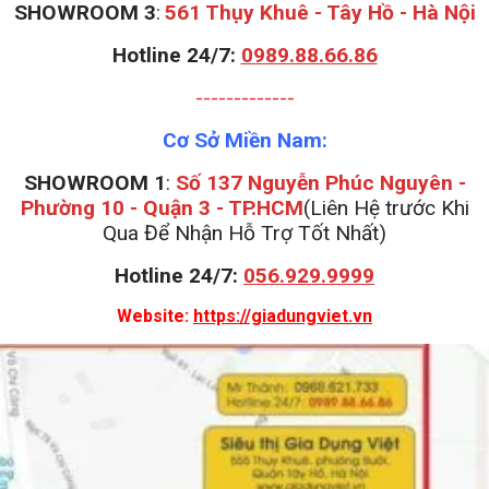
S
HOWROOM 3
:
561 Thụy Khuê - Tây Hồ - Hà Nội
Hotline 24/7:
0989.88.66.86
-------------
Cơ Sở Miền Nam:
SHOWROOM 1
:
Số 137 Nguyễn Phúc Nguyên -
Phường 10 - Quận 3 - TP.HCM
(Liên Hệ trước Khi
Qua Để Nhận Hỗ Trợ Tốt Nhất)
Hotline 24/7:
056.929.9999
Website:
https://giadungviet.vn