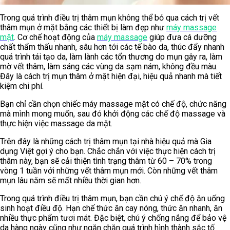
Trong quá trình điều trị thâm mụn không thể bỏ qua cách trị vết
thâm mụn ở mặt bằng các thiết bị làm đẹp như
máy massage
mặt
. Cơ chế hoạt động của
máy massage
giúp đưa cá dưỡng
chất thẩm thấu nhanh, sâu hơn tới các tế bào da, thúc đẩy nhanh
quá trình tái tạo da, làm lành các tổn thương do mụn gây ra, làm
mờ vết thâm, làm sáng các vùng da sạm nám, không đều màu.
Đây là cách trị mụn thâm ở mặt hiện đại, hiệu quả nhanh mà tiết
kiệm chi phí.
Bạn chỉ cần chọn chiếc máy massage mặt có chế độ, chức năng
mà mình mong muốn, sau đó khởi động các chế độ massage và
thực hiện việc massage da mặt.
Trên đây là những cách trị thâm mụn tại nhà hiệu quả mà Gia
dụng Việt gợi ý cho bạn. Chắc chắn với việc thực hiện cách trị
thâm này, bạn sẽ cải thiện tình trạng thâm từ 60 – 70% trong
vòng 1 tuần với những vết thâm mụn mới. Còn những vết thâm
mụn lâu năm sẽ mất nhiều thời gian hơn.
Trong quá trình điều trị thâm mụn, bạn cần chú ý chế độ ăn uống
sinh hoạt điều độ. Hạn chế thức ăn cay nóng, thức ăn nhanh, ăn
nhiều thực phẩm tươi mát. Đặc biệt, chú ý chống nắng để bảo vệ
da hàng ngày cũng như ngăn chặn quá trình hình thành sắc tố