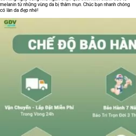
melanin từ những vùng da bị thâm mụn. Chúc bạn nhanh chóng
có làn da đẹp nhé!