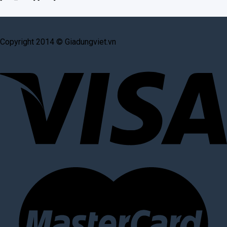
Copyright 2014 © Giadungviet.vn