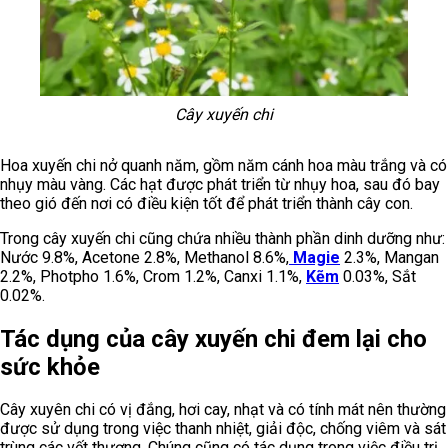
Cây xuyến chi
Hoa xuyến chi nở quanh năm, gồm năm cánh hoa màu trắng và có
nhụy màu vàng. Các hạt được phát triển từ nhụy hoa, sau đó bay
theo gió đến nơi có điều kiện tốt để phát triển thành cây con.
Trong cây xuyến chi cũng chứa nhiều thành phần dinh dưỡng như:
Nước 9.8%, Acetone 2.8%, Methanol 8.6%,
Magie
2.3%, Mangan
2.2%, Photpho 1.6%, Crom 1.2%, Canxi 1.1%,
Kẽm
0.03%, Sắt
0.02%.
Tác dụng của cây xuyến chi đem lại cho
sức khỏe
Cây xuyên chi có vị đắng, hơi cay, nhạt và có tính mát nên thường
được sử dụng trong việc thanh nhiệt, giải độc, chống viêm và sát
trùng các vết thương. Chúng cũng có tác dụng trong việc điều trị