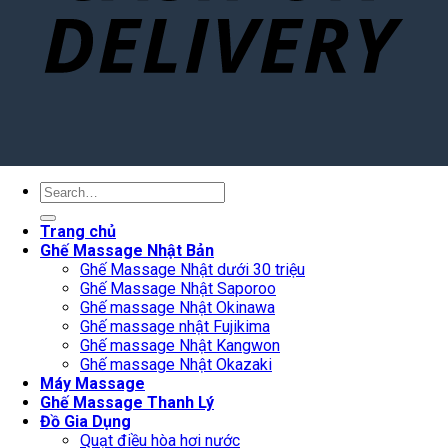
Search
for:
Trang chủ
Ghế Massage Nhật Bản
Ghế Massage Nhật dưới 30 triệu
Ghế Massage Nhật Saporoo
Ghế massage Nhật Okinawa
Ghế massage nhật Fujikima
Ghế massage Nhật Kangwon
Ghế massage Nhật Okazaki
Máy Massage
Ghế Massage Thanh Lý
Đồ Gia Dụng
Quạt điều hòa hơi nước