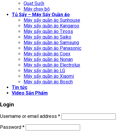
Quạt Sưởi
Máy chạy bộ
Tủ Sấy – Máy Sấy Quần áo
Máy sấy quần áo Sunhouse
Máy sấy quần áo Kangaroo
Máy sấy quần áo Tiross
Máy sấy quần áo Saiko
Máy sấy quần áo Samsung
Máy sấy quần áo Panasonic
Máy sấy quần áo Coex
Máy sấy quần áo Nonan
Máy sấy quần áo Electrolux
Máy sấy quần áo LG
Máy sấy quần áo Xiaomi
Máy sấy quần áo Bosch
Tin tức
Video Sản Phẩm
Login
Username or email address
*
Password
*