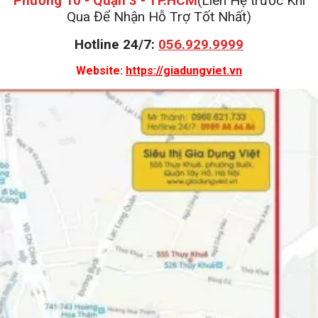
Phường 10 - Quận 3 - TP.HCM
(Liên Hệ trước Khi
Qua Để Nhận Hỗ Trợ Tốt Nhất)
Hotline 24/7:
056.929.9999
Website:
https://giadungviet.vn