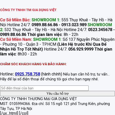
CÔNG TY TNHH TM GIA DỤNG VIỆT
Cơ Sở Miền Bắc:
SHOWROOM 1:
555 Thụy Khuê - Tây Hồ - Hà
Nội Hotline 24/7:
0989.88.66.86 - 0913.023.989
SHOWROOM
2:
532 Thụy Khuê - Tây Hồ - Hà Nội Hotline 24/7:
0523.345678 -
0989.88.66.86
Thời gian làm việc
: 8h - 22h
Cơ Sở Miền Nam:
SHOWROOM 1
: Số 137 Nguyễn Phúc Nguyên
- Phường 10 - Quận 3 - TP.HCM
(Liên Hệ trước Khi Qua Để
Nhận Hỗ Trợ Tốt Nhất)
Hotline 24/7:
056.929.9999
Thời gian
làm việc
: 8h30 - 22h
CHĂM SÓC KHÁCH HÀNG VÀ BẢO HÀNH:
Hotline
:
0925.758.758
(hành chính)
Nếu bạn cần hỗ trợ, tư vấn...
Hãy để lại số điện thoại để chúng tôi gọi cho bạn ngay nhé.
CÔNG TY TNHH THƯƠNG MẠI GIA DỤNG VIỆT
MST: 0105994366.
Địa chỉ: Số 15 ngõ 121 phố Trung Kiên, phường
Tây Tựu, TP Hà Nội
[/ux_html] [/col]