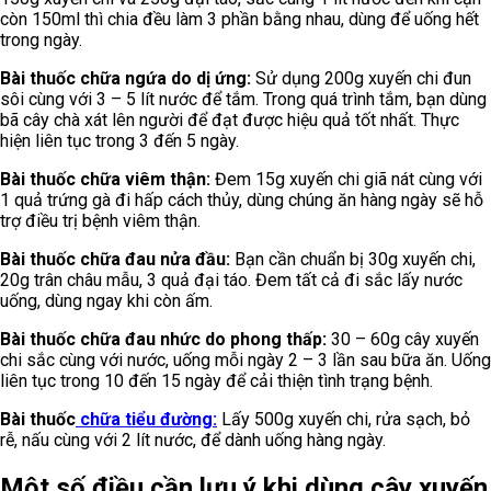
còn 150ml thì chia đều làm 3 phần bằng nhau, dùng để uống hết
trong ngày.
Bài thuốc chữa ngứa do dị ứng:
Sử dụng 200g xuyến chi đun
sôi cùng với 3 – 5 lít nước để tắm. Trong quá trình tắm, bạn dùng
bã cây chà xát lên người để đạt được hiệu quả tốt nhất. Thực
hiện liên tục trong 3 đến 5 ngày.
Bài thuốc chữa viêm thận:
Đem 15g xuyến chi giã nát cùng với
1 quả trứng gà đi hấp cách thủy, dùng chúng ăn hàng ngày sẽ hỗ
trợ điều trị bệnh viêm thận.
Bài thuốc chữa đau nửa đầu:
Bạn cần chuẩn bị 30g xuyến chi,
20g trân châu mẫu, 3 quả đại táo. Đem tất cả đi sắc lấy nước
uống, dùng ngay khi còn ấm.
Bài thuốc chữa đau nhức do phong thấp:
30 – 60g cây xuyến
chi sắc cùng với nước, uống mỗi ngày 2 – 3 lần sau bữa ăn. Uống
liên tục trong 10 đến 15 ngày để cải thiện tình trạng bệnh.
Bài thuốc
chữa tiểu đường:
Lấy 500g xuyến chi, rửa sạch, bỏ
rễ, nấu cùng với 2 lít nước, để dành uống hàng ngày.
Một số điều cần lưu ý khi dùng cây xuyến