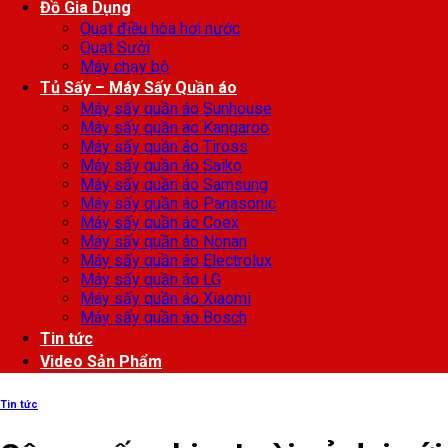
Đồ Gia Dụng
Quạt điều hòa hơi nước
Quạt Sưởi
Máy chạy bộ
Tủ Sấy – Máy Sấy Quần áo
Máy sấy quần áo Sunhouse
Máy sấy quần áo Kangaroo
Máy sấy quần áo Tiross
Máy sấy quần áo Saiko
Máy sấy quần áo Samsung
Máy sấy quần áo Panasonic
Máy sấy quần áo Coex
Máy sấy quần áo Nonan
Máy sấy quần áo Electrolux
Máy sấy quần áo LG
Máy sấy quần áo Xiaomi
Máy sấy quần áo Bosch
Tin tức
Video Sản Phẩm
Tin tức