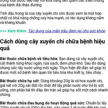
trong loại dược liệu này với khả năng làm giảm các triệu chứng
của bệnh đái tháo đường.
Tinh dầu trong lá của cây xuyến chi còn được xem là một hợp
chất có khả năng chống oxy hóa mạnh, có tác dụng kháng nấm
và kháng khuẩn.
>>> Xem thêm:
Tác dụng của mần trầu đem lại cho sức khỏe
Cách dùng cây xuyến chi chữa bệnh hiệu
quả
Bài thuốc chữa bệnh về tiêu hóa:
Bạn dùng cả cây xuyến chi,
cắt thành từng khúc ngắn, rửa sạch, đem phơi khô. Sau đó dùng
chúng sắc lấy nước uống mỗi ngày. Thực hiện đề đặn sẽ giúp trị
được một số bệnh liên quan tới tiêu hóa như kiết lỵ, tiêu chảy…
Bài thuốc chữa hạ sốt:
Dùng khoảng 20g lá và hoa xuyến chi,
giã nát với 20g sài đất rồi chắt để lấy phần nước cho trẻ bị sốt
uống, còn phần bã thì đắp lên trán sẽ giúp hạ sốt một cách nhanh
chóng.
Bài thuốc chữa đau bụng do hoạt động quá sức:
Chuẩn bị lấy
150g xuyến chi và 250g đại táo, sắc cùng 1 lít nước đến khi cạn