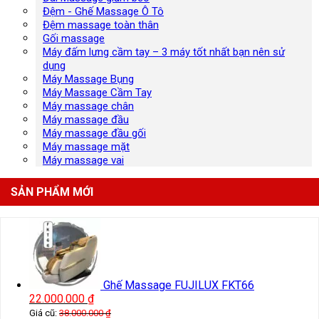
Đệm - Ghế Massage Ô Tô
Đệm massage toàn thân
Gối massage
Máy đấm lưng cầm tay – 3 máy tốt nhất bạn nên sử
dụng
Máy Massage Bụng
Máy Massage Cầm Tay
Máy massage chân
Máy massage đầu
Máy massage đầu gối
Máy massage mặt
Máy massage vai
SẢN PHẨM MỚI
Ghế Massage FUJILUX FKT66
22.000.000
₫
Giá cũ:
38.000.000
₫