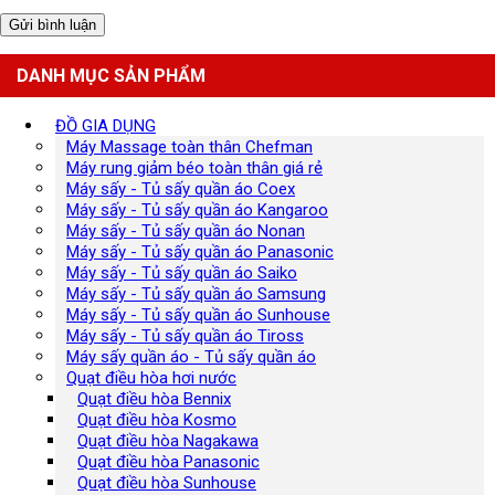
DANH MỤC SẢN PHẨM
ĐỒ GIA DỤNG
Máy Massage toàn thân Chefman
Máy rung giảm béo toàn thân giá rẻ
Máy sấy - Tủ sấy quần áo Coex
Máy sấy - Tủ sấy quần áo Kangaroo
Máy sấy - Tủ sấy quần áo Nonan
Máy sấy - Tủ sấy quần áo Panasonic
Máy sấy - Tủ sấy quần áo Saiko
Máy sấy - Tủ sấy quần áo Samsung
Máy sấy - Tủ sấy quần áo Sunhouse
Máy sấy - Tủ sấy quần áo Tiross
Máy sấy quần áo - Tủ sấy quần áo
Quạt điều hòa hơi nước
Quạt điều hòa Bennix
Quạt điều hòa Kosmo
Quạt điều hòa Nagakawa
Quạt điều hòa Panasonic
Quạt điều hòa Sunhouse