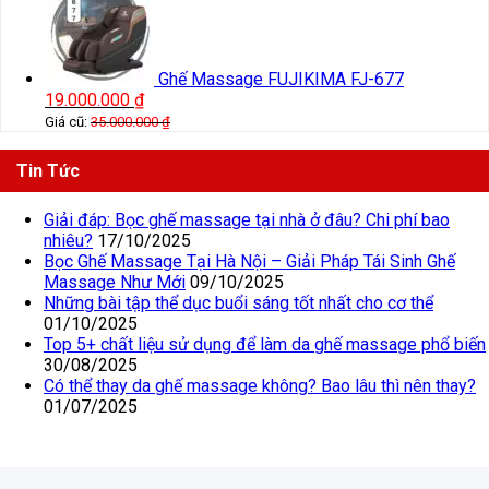
Ghế Massage FUJIKIMA FJ-677
19.000.000
₫
Giá cũ:
35.000.000
₫
Tin Tức
Giải đáp: Bọc ghế massage tại nhà ở đâu? Chi phí bao
nhiêu?
17/10/2025
Bọc Ghế Massage Tại Hà Nội – Giải Pháp Tái Sinh Ghế
Massage Như Mới
09/10/2025
Những bài tập thể dục buổi sáng tốt nhất cho cơ thể
01/10/2025
Top 5+ chất liệu sử dụng để làm da ghế massage phổ biến
30/08/2025
Có thể thay da ghế massage không? Bao lâu thì nên thay?
01/07/2025