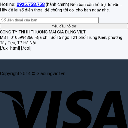
Hotline
:
0925.758.758
(hành chính)
Nếu bạn cần hỗ trợ, tư vấn...
Hãy để lại số điện thoại để chúng tôi gọi cho bạn ngay nhé.
CÔNG TY TNHH THƯƠNG MẠI GIA DỤNG VIỆT
MST: 0105994366.
Địa chỉ: Số 15 ngõ 121 phố Trung Kiên, phường
Tây Tựu, TP Hà Nội
[/ux_html] [/col]
Copyright 2014 © Giadungviet.vn