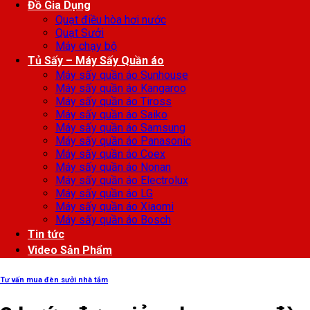
Đồ Gia Dụng
Quạt điều hòa hơi nước
Quạt Sưởi
Máy chạy bộ
Tủ Sấy – Máy Sấy Quần áo
Máy sấy quần áo Sunhouse
Máy sấy quần áo Kangaroo
Máy sấy quần áo Tiross
Máy sấy quần áo Saiko
Máy sấy quần áo Samsung
Máy sấy quần áo Panasonic
Máy sấy quần áo Coex
Máy sấy quần áo Nonan
Máy sấy quần áo Electrolux
Máy sấy quần áo LG
Máy sấy quần áo Xiaomi
Máy sấy quần áo Bosch
Tin tức
Video Sản Phẩm
Tư vấn mua đèn sưởi nhà tắm