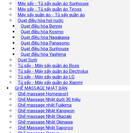
Máy sấy - Tủ sấy quần áo Sunhouse
Máy sấy - Tủ sấy quần áo Tiross
Máy sấy quần áo - Tủ sấy quần áo
Quạt điều hòa hơi nước
Quạt điều hòa Bennix
Quạt điều hòa Kosmo
Quạt điều hòa Nagakawa
Quạt điều hòa Panasonic
Quạt điều hòa Sunhouse
Quạt điều hòa Yashima
Quạt Sưởi
Tủ sấy - Máy sấy quần áo Boss
Tủ sấy - Máy sấy quần áo Electrolux
Tủ sấy - Máy sấy quần áo LG
Tủ sấy - Máy sấy quần áo Xiaomi
GHẾ MASSAGE NHẬT BẢN
Ghế massage Homesport
Ghế Massage Nhật dưới 30 triệu
Ghế massage nhật Fujikima
Ghế massage Nhật Kangwon
Ghế massage Nhật Okazaki
Ghế massage Nhật Okinawa
Ghế Massage Nhật Saporoo