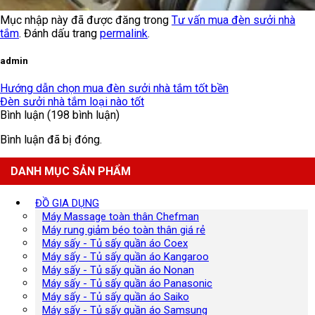
Mục nhập này đã được đăng trong
Tư vấn mua đèn sưởi nhà
tắm
. Đánh dấu trang
permalink
.
admin
Hướng dẫn chọn mua đèn sưởi nhà tắm tốt bền
Đèn sưởi nhà tắm loại nào tốt
Bình luận (198 bình luận)
Bình luận đã bị đóng.
DANH MỤC SẢN PHẨM
ĐỒ GIA DỤNG
Máy Massage toàn thân Chefman
Máy rung giảm béo toàn thân giá rẻ
Máy sấy - Tủ sấy quần áo Coex
Máy sấy - Tủ sấy quần áo Kangaroo
Máy sấy - Tủ sấy quần áo Nonan
Máy sấy - Tủ sấy quần áo Panasonic
Máy sấy - Tủ sấy quần áo Saiko
Máy sấy - Tủ sấy quần áo Samsung