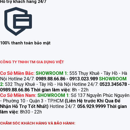
Hỗ trợ khách hàng 24/7
100% thanh toán bảo mật
CÔNG TY TNHH TM GIA DỤNG VIỆT
Cơ Sở Miền Bắc:
SHOWROOM 1:
555 Thụy Khuê - Tây Hồ - Hà
Nội Hotline 24/7:
0989.88.66.86 - 0913.023.989
SHOWROOM
2:
532 Thụy Khuê - Tây Hồ - Hà Nội Hotline 24/7:
0523.345678 -
0989.88.66.86
Thời gian làm việc
: 8h - 22h
Cơ Sở Miền Nam:
SHOWROOM 1
: Số 137 Nguyễn Phúc Nguyên
- Phường 10 - Quận 3 - TP.HCM
(Liên Hệ trước Khi Qua Để
Nhận Hỗ Trợ Tốt Nhất)
Hotline 24/7:
056.929.9999
Thời gian
làm việc
: 8h30 - 22h
CHĂM SÓC KHÁCH HÀNG VÀ BẢO HÀNH: