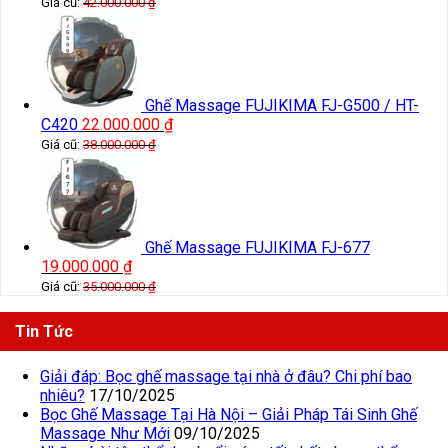
Giá cũ:
42.000.000
₫
Ghế Massage FUJIKIMA FJ-G500 / HT-
C420
22.000.000
₫
Giá cũ:
38.000.000
₫
Ghế Massage FUJIKIMA FJ-677
19.000.000
₫
Giá cũ:
35.000.000
₫
Tin Tức
Giải đáp: Bọc ghế massage tại nhà ở đâu? Chi phí bao
nhiêu?
17/10/2025
Bọc Ghế Massage Tại Hà Nội – Giải Pháp Tái Sinh Ghế
Massage Như Mới
09/10/2025