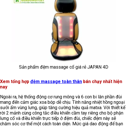
Sản phẩm đệm massage cổ giá rẻ JAPAN 4D
Xem tổng hợp
đệm massage toàn thân
bán chạy nhất hiện
nay
Ngoài ra, hệ thống động cơ rung mông và 6 con bi lăn phần đùi
mang đến cảm giác xoa bóp dễ chịu. Tính năng nhiệt hồng ngoại
sưởi ấm vùng lưng, giúp tăng cường hiệu quả matxa. Với thiết kế
rời 2 mảnh cùng công tắc điều khiển cầm tay riêng cho bộ phận
lưng cổ và điều khiển trực tiếp ở đệm đùi, chiếc đệm này sẽ
chăm sóc cơ thể một cách toàn diện. Mức giá dao động để bạn