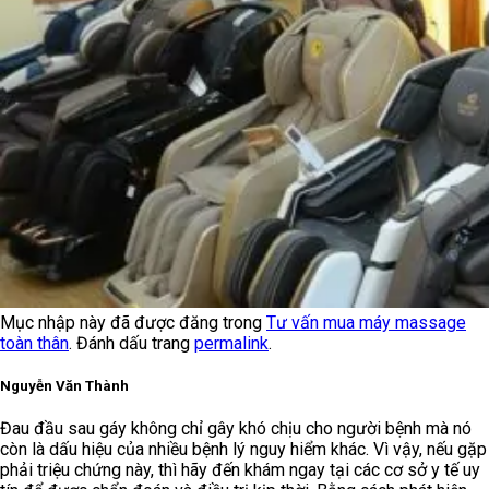
Mục nhập này đã được đăng trong
Tư vấn mua máy massage
toàn thân
. Đánh dấu trang
permalink
.
Nguyễn Văn Thành
Đau đầu sau gáy không chỉ gây khó chịu cho người bệnh mà nó
còn là dấu hiệu của nhiều bệnh lý nguy hiểm khác. Vì vậy, nếu gặp
phải triệu chứng này, thì hãy đến khám ngay tại các cơ sở y tế uy