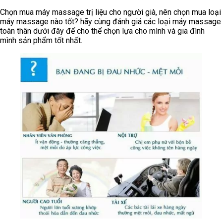
Chọn mua máy massage trị liệu cho người già, nên chọn mua loại
máy massage nào tốt? hãy cùng đánh giá các loại máy massage
toàn thân dưới đây để cho thể chọn lựa cho mình và gia đình
mình sản phẩm tốt nhất.