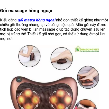
Gối massage hồng ngoại
Kiểu dáng
gối matxa hồng ngoại
nhỏ gọn thiết kế giống như một
chiếc gối thường nhưng lại vô cùng hiệu quả. Mẫu gối này được
tích hợp các viên bi lăn massage giúp tác động chuyên sâu lên
mọi vị trí cơ thể. Thiết kế gối nhỏ gọn, có thể sử dụng ở mọi lúc,
mọi nơi.