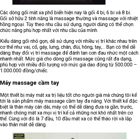
Các dòng gối mát xa phổ biến hiện nay là gối 4 bi, 6 bi và 8 bi.
Gối sở hữu 2 tính năng là massage thường và massage với nhiệt
hồng ngoại. Tùy theo nhu cầu sử dụng, người dùng có thể chọn
chức năng phù hợp nhất với nhu cầu của mình.
Kiểu dáng gối nhỏ gọn, dễ sử dụng với nhiều vị trí khác nhau trên
cơ thể như vai, cổ, gáy, lưng, chân, đùi, hông, tay,… Bạn có thể dễ
dàng thay đổi vị trí massage để đánh tan cơn đau nhức một cách
nhanh nhất. Mức giá cho dòng gối massage cũng rất đa dạng,
phù hợp với nhiều đối tượng với mức giá dao động từ 500.000 –
1.000.000 đồng/chiếc.
Máy massage cầm tay
Một thiết bị máy mát xa trị liệu tốt cho người già mà chúng tôi kể
tới là sản phẩm máy massage cầm tay đa năng. Với thiết kế đặc
biệt là thân máy cán dài, máy có thể dễ dàng đưa ra gần, trước,
nhanh chóng mát xa mọi vị trí kể cả những nơi khó nhất trên cơ
thể. Cùng với đó là 7 đầu, 10 đầu mát xa có thể tháo rời và lắp
vào thân mát dễ dàng.