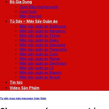
Đồ Gia Dụng
Quạt điều hòa hơi nước
Quạt Sưởi
Máy chạy bộ
Tủ Sấy – Máy Sấy Quần áo
Máy sấy quần áo Sunhouse
Máy sấy quần áo Kangaroo
Máy sấy quần áo Tiross
Máy sấy quần áo Saiko
Máy sấy quần áo Samsung
Máy sấy quần áo Panasonic
Máy sấy quần áo Coex
Máy sấy quần áo Nonan
Máy sấy quần áo Electrolux
Máy sấy quần áo LG
Máy sấy quần áo Xiaomi
Máy sấy quần áo Bosch
Tin tức
Video Sản Phẩm
Tư vấn mua máy massage toàn thân