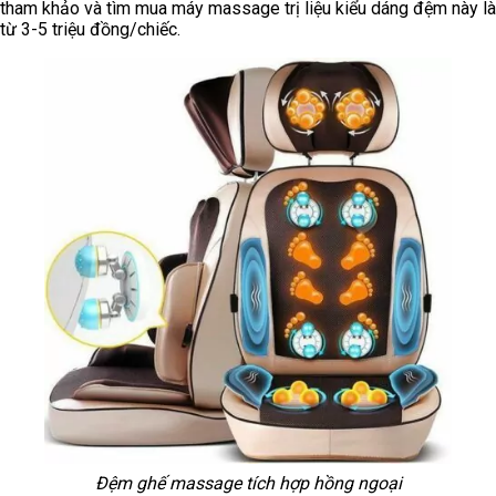
tham khảo và tìm mua máy massage trị liệu kiểu dáng đệm này là
từ 3-5 triệu đồng/chiếc.
Đệm ghế massage tích hợp hồng ngoại