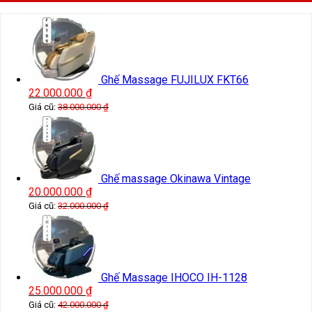
Ghế Massage FUJILUX FKT66
22.000.000
₫
Giá cũ:
38.000.000
₫
Ghế massage Okinawa Vintage
20.000.000
₫
Giá cũ:
32.000.000
₫
Ghế Massage IHOCO IH-1128
25.000.000
₫
Giá cũ:
42.000.000
₫