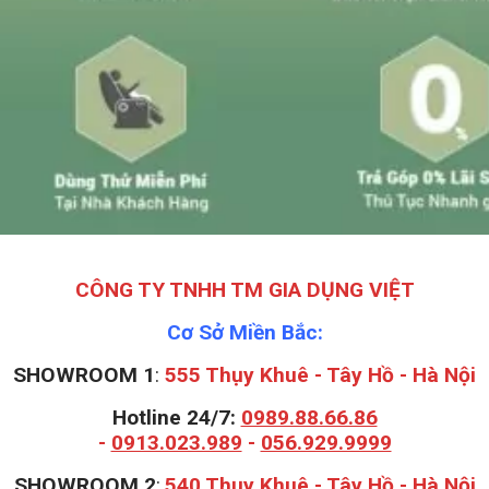
CÔNG TY TNHH TM GIA DỤNG VIỆT
Cơ Sở Miền Bắc:
SHOWROOM 1
:
555 Thụy Khuê - Tây Hồ - Hà Nội
Hotline 24/7:
0989.88.66.86
-
0913.023.989
-
056.929.9999
S
HOWROOM 2
:
540 Thụy Khuê - Tây Hồ - Hà Nội