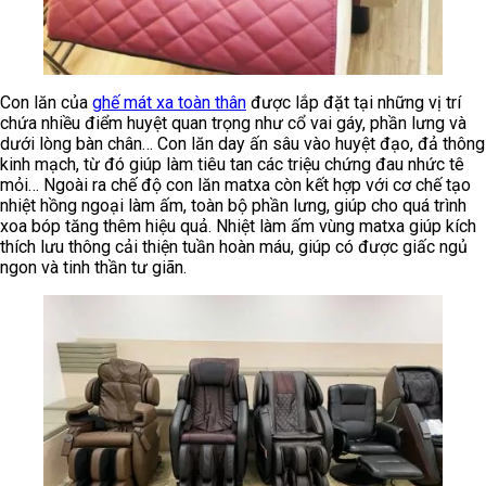
Con lăn của
ghế mát xa toàn thân
được lắp đặt tại những vị trí
chứa nhiều điểm huyệt quan trọng như cổ vai gáy, phần lưng và
dưới lòng bàn chân… Con lăn day ấn sâu vào huyệt đạo, đả thông
kinh mạch, từ đó giúp làm tiêu tan các triệu chứng đau nhức tê
mỏi… Ngoài ra chế độ con lăn matxa còn kết hợp với cơ chế tạo
nhiệt hồng ngoại làm ấm, toàn bộ phần lưng, giúp cho quá trình
xoa bóp tăng thêm hiệu quả. Nhiệt làm ấm vùng matxa giúp kích
thích lưu thông cải thiện tuần hoàn máu, giúp có được giấc ngủ
ngon và tinh thần tư giãn.