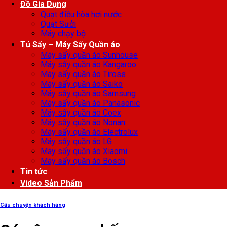
Đồ Gia Dụng
Quạt điều hòa hơi nước
Quạt Sưởi
Máy chạy bộ
Tủ Sấy – Máy Sấy Quần áo
Máy sấy quần áo Sunhouse
Máy sấy quần áo Kangaroo
Máy sấy quần áo Tiross
Máy sấy quần áo Saiko
Máy sấy quần áo Samsung
Máy sấy quần áo Panasonic
Máy sấy quần áo Coex
Máy sấy quần áo Nonan
Máy sấy quần áo Electrolux
Máy sấy quần áo LG
Máy sấy quần áo Xiaomi
Máy sấy quần áo Bosch
Tin tức
Video Sản Phẩm
Câu chuyện khách hàng