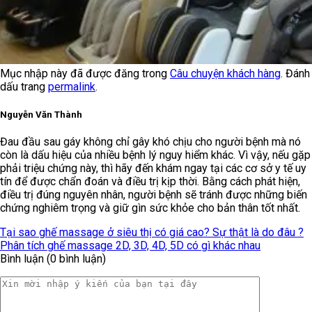
Mục nhập này đã được đăng trong
Câu chuyện khách hàng
. Đánh
dấu trang
permalink
.
Nguyễn Văn Thành
Đau đầu sau gáy không chỉ gây khó chịu cho người bệnh mà nó
còn là dấu hiệu của nhiều bệnh lý nguy hiểm khác. Vì vậy, nếu gặp
phải triệu chứng này, thì hãy đến khám ngay tại các cơ sở y tế uy
tín để được chẩn đoán và điều trị kịp thời. Bằng cách phát hiện,
điều trị đúng nguyên nhân, người bệnh sẽ tránh được những biến
chứng nghiêm trọng và giữ gìn sức khỏe cho bản thân tốt nhất.
Tại sao ghế massage ở siêu thị có giá cao? Sự thật là do đâu ?
Phân tích ghế massage 2D, 3D, 4D, 5D có gì khác nhau
Bình luận (0 bình luận)