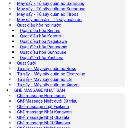
Máy sấy - Tủ sấy quần áo Samsung
Máy sấy - Tủ sấy quần áo Sunhouse
Máy sấy - Tủ sấy quần áo Tiross
Máy sấy quần áo - Tủ sấy quần áo
Quạt điều hòa hơi nước
Quạt điều hòa Bennix
Quạt điều hòa Kosmo
Quạt điều hòa Nagakawa
Quạt điều hòa Panasonic
Quạt điều hòa Sunhouse
Quạt điều hòa Yashima
Quạt Sưởi
Tủ sấy - Máy sấy quần áo Boss
Tủ sấy - Máy sấy quần áo Electrolux
Tủ sấy - Máy sấy quần áo LG
Tủ sấy - Máy sấy quần áo Xiaomi
GHẾ MASSAGE NHẬT BẢN
Ghế massage Homesport
Ghế Massage Nhật dưới 30 triệu
Ghế massage nhật Fujikima
Ghế massage Nhật Kangwon
Ghế massage Nhật Okazaki
Ghế massage Nhật Okinawa