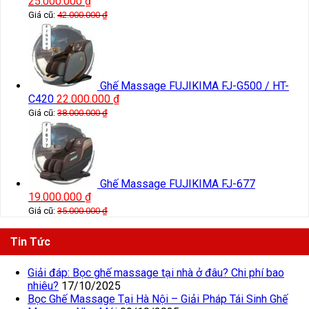
25.000.000
₫
Giá cũ:
42.000.000
₫
Ghế Massage FUJIKIMA FJ-G500 / HT-
C420
22.000.000
₫
Giá cũ:
38.000.000
₫
Ghế Massage FUJIKIMA FJ-677
19.000.000
₫
Giá cũ:
35.000.000
₫
Tin Tức
Giải đáp: Bọc ghế massage tại nhà ở đâu? Chi phí bao
nhiêu?
17/10/2025
Bọc Ghế Massage Tại Hà Nội – Giải Pháp Tái Sinh Ghế