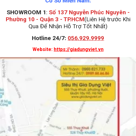
Cơ Sở Miền Nam:
SHOWROOM 1
:
Số 137 Nguyễn Phúc Nguyên -
Phường 10 - Quận 3 - TP.HCM
(Liên Hệ trước Khi
Qua Để Nhận Hỗ Trợ Tốt Nhất)
Hotline 24/7:
056.929.9999
Website:
https://giadungviet.vn