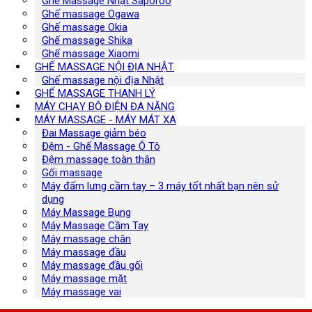
Ghế Massage Nhật Saporoo
Ghế massage Ogawa
Ghế massage Okia
Ghế massage Shika
Ghế massage Xiaomi
GHẾ MASSAGE NỘI ĐỊA NHẬT
Ghế massage nội địa Nhật
GHẾ MASSAGE THANH LÝ
MÁY CHẠY BỘ ĐIỆN ĐA NĂNG
MÁY MASSAGE - MÁY MÁT XA
Đai Massage giảm béo
Đệm - Ghế Massage Ô Tô
Đệm massage toàn thân
Gối massage
Máy đấm lưng cầm tay – 3 máy tốt nhất bạn nên sử
dụng
Máy Massage Bụng
Máy Massage Cầm Tay
Máy massage chân
Máy massage đầu
Máy massage đầu gối
Máy massage mặt
Máy massage vai