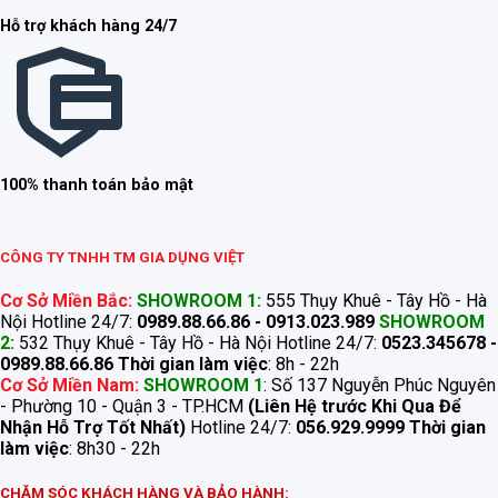
Hỗ trợ khách hàng 24/7
100% thanh toán bảo mật
CÔNG TY TNHH TM GIA DỤNG VIỆT
Cơ Sở Miền Bắc:
SHOWROOM 1:
555 Thụy Khuê - Tây Hồ - Hà
Nội Hotline 24/7:
0989.88.66.86 - 0913.023.989
SHOWROOM
2:
532 Thụy Khuê - Tây Hồ - Hà Nội Hotline 24/7:
0523.345678 -
0989.88.66.86
Thời gian làm việc
: 8h - 22h
Cơ Sở Miền Nam:
SHOWROOM 1
: Số 137 Nguyễn Phúc Nguyên
- Phường 10 - Quận 3 - TP.HCM
(Liên Hệ trước Khi Qua Để
Nhận Hỗ Trợ Tốt Nhất)
Hotline 24/7:
056.929.9999
Thời gian
làm việc
: 8h30 - 22h
CHĂM SÓC KHÁCH HÀNG VÀ BẢO HÀNH: