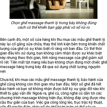
Chọn ghế massage thanh lý trưng bày không đúng
cách có thể khiến bạn gặp phải vô số rủi ro
Bên cạnh đó, một số cửa hàng khi thu mua các mẫu ghế thanh lý
này lại cố gắng sửa chữa, thay thế linh kiện bên trong khiến chất
lượng của ghế có sự khác biệt rõ ràng với ban đầu. Có thể thời
gian đầu khi sử dụng, bạn không cảm nhận được sự khác biệt
này nhưng theo thời gian, tính năng massage của ghế giảm sút
rõ rệt. Tiền mất tật mang nếu bạn không chọn đúng một chiếc ghế
massage hàng trưng bày đã qua sử dụng chất lượng, nguyên
vẹn.
Chưa kể, khi mua các mẫu ghế massage thanh lý, bảo hành của
ghế cũng không còn thời gian như ban đầu. Một số ghế đã hết
bảo hành và bạn sẽ không nhận được bất kỳ sự giúp đỡ nào khi
thiết bị gặp vấn đề. Ngoài ra, ghế cũ, công nghệ cũ dẫn tới các
chương trình massage không hiện đại, không đáp ứng được nhu
cầu thư giãn của bạn. Việc gia công lỏng lẻo, trục trặc kỹ thuật,
vấn đề nguồn điện, cháy nổ da ghế hoàn toàn có thể xảy ra.