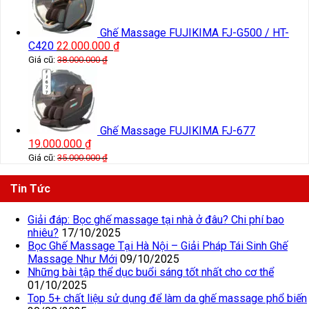
Ghế Massage FUJIKIMA FJ-G500 / HT-
C420
22.000.000
₫
Giá cũ:
38.000.000
₫
Ghế Massage FUJIKIMA FJ-677
19.000.000
₫
Giá cũ:
35.000.000
₫
Tin Tức
Giải đáp: Bọc ghế massage tại nhà ở đâu? Chi phí bao
nhiêu?
17/10/2025
Bọc Ghế Massage Tại Hà Nội – Giải Pháp Tái Sinh Ghế
Massage Như Mới
09/10/2025
Những bài tập thể dục buổi sáng tốt nhất cho cơ thể
01/10/2025
Top 5+ chất liệu sử dụng để làm da ghế massage phổ biến