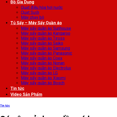
Đồ Gia Dụng
Quạt điều hòa hơi nước
Quạt Sưởi
Máy chạy bộ
Tủ Sấy – Máy Sấy Quần áo
Máy sấy quần áo Sunhouse
Máy sấy quần áo Kangaroo
Máy sấy quần áo Tiross
Máy sấy quần áo Saiko
Máy sấy quần áo Samsung
Máy sấy quần áo Panasonic
Máy sấy quần áo Coex
Máy sấy quần áo Nonan
Máy sấy quần áo Electrolux
Máy sấy quần áo LG
Máy sấy quần áo Xiaomi
Máy sấy quần áo Bosch
Tin tức
Video Sản Phẩm
Tin tức