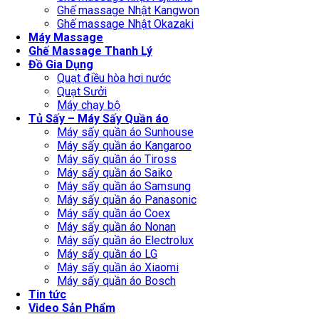
Ghế massage Nhật Kangwon
Ghế massage Nhật Okazaki
Máy Massage
Ghế Massage Thanh Lý
Đồ Gia Dụng
Quạt điều hòa hơi nước
Quạt Sưởi
Máy chạy bộ
Tủ Sấy – Máy Sấy Quần áo
Máy sấy quần áo Sunhouse
Máy sấy quần áo Kangaroo
Máy sấy quần áo Tiross
Máy sấy quần áo Saiko
Máy sấy quần áo Samsung
Máy sấy quần áo Panasonic
Máy sấy quần áo Coex
Máy sấy quần áo Nonan
Máy sấy quần áo Electrolux
Máy sấy quần áo LG
Máy sấy quần áo Xiaomi
Máy sấy quần áo Bosch
Tin tức
Video Sản Phẩm