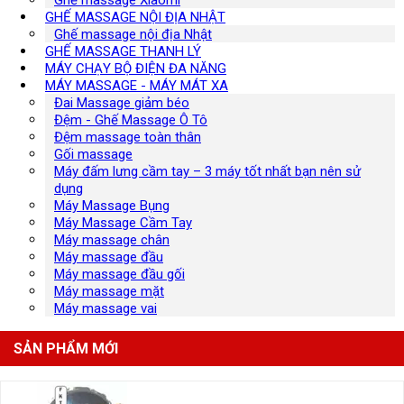
Ghế massage Xiaomi
GHẾ MASSAGE NỘI ĐỊA NHẬT
Ghế massage nội địa Nhật
GHẾ MASSAGE THANH LÝ
MÁY CHẠY BỘ ĐIỆN ĐA NĂNG
MÁY MASSAGE - MÁY MÁT XA
Đai Massage giảm béo
Đệm - Ghế Massage Ô Tô
Đệm massage toàn thân
Gối massage
Máy đấm lưng cầm tay – 3 máy tốt nhất bạn nên sử
dụng
Máy Massage Bụng
Máy Massage Cầm Tay
Máy massage chân
Máy massage đầu
Máy massage đầu gối
Máy massage mặt
Máy massage vai
SẢN PHẨM MỚI