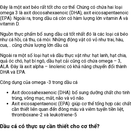
Đây là một aixt béo rất tốt cho cơ thể. Chúng có chứa hai loại
omega 3 là axit docosahexaenoic (DHA), axit eicosapentaenoic
(EPA). Ngoài ra, trong dầu cá còn có hàm lượng lớn vitamin A và
vitamin D.
Nguồn thực phẩm bổ sung dầu cá tốt nhất đó là các loại cá béo
như cá hồi, cá thu, cá mòi. Những động vật có vỏ như trai, hàu,
cua,… cũng chứa lượng lớn dầu cá.
Ngoài ra một số loại hạt và dầu thực vật như: hạt lanh, hạt chia,
quả óc chó, hạt bí ngô, dầu hạt cải cũng có chứa omega – 3,
ALA. Đây là axit alpha – linolenic có khả năng chuyển đổi thành
DHA và EPA.
Công dụng của omega -3 trong dầu cá
Axit docosahexaenoic (DHA): bổ sung dưỡng chất cho tinh
trùng, võng mạc, mắt, não và vỏ não.
Axit eicosapentaenoic (EPA): giúp cơ thể tổng hợp các chất
cần thiết liên quan đến đông máu và viêm tuyến tiền liệt,
thromboxane-2 và leukotriene-5
Dầu cá có thực sự cần thiết cho cơ thể?