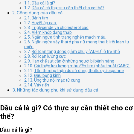
Dầu cá là gì?
Dầu cá có thực sự cần thiết cho cơ thể?
Công dụng của dầu cá
Bệnh tim
Huyết áp cao
Triglyceride và cholesterol cao
Viêm khớp dạng thấp
Ngăn ngừa tình trạng nghẽn mạch máu.
Ngăn ngừa sảy thai ở phụ nữ mang thai bị rối loạn tự
miễn
Rối loạn tăng động giảm chú ý (ADHD) ở trẻ nhỏ
Rối loạn lưỡng cực
Hạn chế sụt cân ở những người bị bệnh nặng
Cải thiện lưu lượng máu đến tim (phẫu thuật CABG)
Tổn thương thận do sử dụng thuốc cyclosporine
Đau bụng kinh
Ung thư nội mạc tử cung
Vảy nến
Những tác dụng phụ khi sử dụng dầu cá
Dầu cá là gì? Có thực sự cần thiết cho cơ
thể?
Dầu cá là gì?