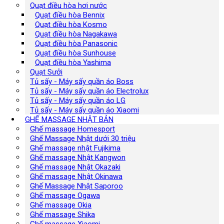
Quạt điều hòa hơi nước
Quạt điều hòa Bennix
Quạt điều hòa Kosmo
Quạt điều hòa Nagakawa
Quạt điều hòa Panasonic
Quạt điều hòa Sunhouse
Quạt điều hòa Yashima
Quạt Sưởi
Tủ sấy - Máy sấy quần áo Boss
Tủ sấy - Máy sấy quần áo Electrolux
Tủ sấy - Máy sấy quần áo LG
Tủ sấy - Máy sấy quần áo Xiaomi
GHẾ MASSAGE NHẬT BẢN
Ghế massage Homesport
Ghế Massage Nhật dưới 30 triệu
Ghế massage nhật Fujikima
Ghế massage Nhật Kangwon
Ghế massage Nhật Okazaki
Ghế massage Nhật Okinawa
Ghế Massage Nhật Saporoo
Ghế massage Ogawa
Ghế massage Okia
Ghế massage Shika