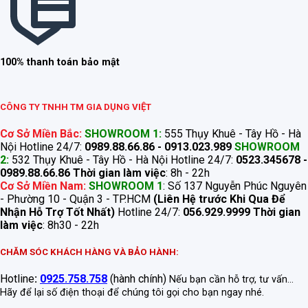
100% thanh toán bảo mật
CÔNG TY TNHH TM GIA DỤNG VIỆT
Cơ Sở Miền Bắc:
SHOWROOM 1:
555 Thụy Khuê - Tây Hồ - Hà
Nội Hotline 24/7:
0989.88.66.86 - 0913.023.989
SHOWROOM
2:
532 Thụy Khuê - Tây Hồ - Hà Nội Hotline 24/7:
0523.345678 -
0989.88.66.86
Thời gian làm việc
: 8h - 22h
Cơ Sở Miền Nam:
SHOWROOM 1
: Số 137 Nguyễn Phúc Nguyên
- Phường 10 - Quận 3 - TP.HCM
(Liên Hệ trước Khi Qua Để
Nhận Hỗ Trợ Tốt Nhất)
Hotline 24/7:
056.929.9999
Thời gian
làm việc
: 8h30 - 22h
CHĂM SÓC KHÁCH HÀNG VÀ BẢO HÀNH:
Hotline
:
0925.758.758
(hành chính)
Nếu bạn cần hỗ trợ, tư vấn...
Hãy để lại số điện thoại để chúng tôi gọi cho bạn ngay nhé.