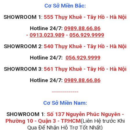
Cơ Sở Miền Bắc:
SHOWROOM 1
:
555 Thụy Khuê - Tây Hồ - Hà Nội
Hotline 24/7:
0989.88.66.86
-
0913.023.989
-
056.929.9999
S
HOWROOM 2
:
540 Thụy Khuê - Tây Hồ - Hà Nội
Hotline 24/7:
056.929.9999
S
HOWROOM 3
:
561 Thụy Khuê - Tây Hồ - Hà Nội
Hotline 24/7:
0989.88.66.86
-------------
Cơ Sở Miền Nam:
SHOWROOM 1
:
Số 137 Nguyễn Phúc Nguyên -
Phường 10 - Quận 3 - TP.HCM
(Liên Hệ trước Khi
Qua Để Nhận Hỗ Trợ Tốt Nhất)