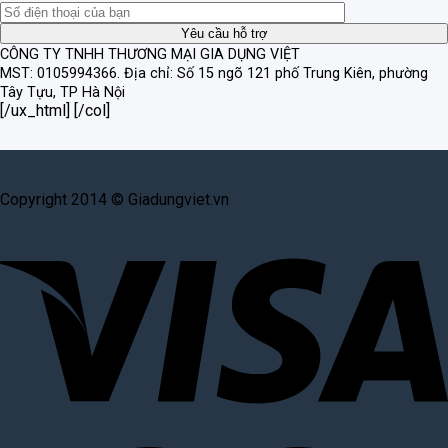
CÔNG TY TNHH THƯƠNG MẠI GIA DỤNG VIỆT
MST: 0105994366.
Địa chỉ: Số 15 ngõ 121 phố Trung Kiên, phường
Tây Tựu, TP Hà Nội
[/ux_html] [/col]
Copyright 2014 © Giadungviet.vn