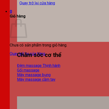
Quay trở lại cửa hàng
0
Giỏ hàng
Chưa có sản phẩm trong giỏ hàng.
Quay trở lại cửa hàng
Chăm sóc cơ thể
Đệm massage
Gối massage
Máy massage bụng
Máy massage cầm tay