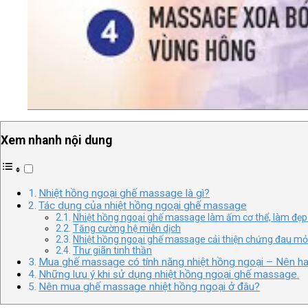
Xem nhanh nội dung
Nhiệt hồng ngoại ghế massage là gì?
Tác dụng của nhiệt hồng ngoại ghế massage
Nhiệt hồng ngoại ghế massage làm ấm cơ thể, làm đẹp
Tăng cường hệ miễn dịch
Nhiệt hồng ngoại ghế massage cải thiện chứng đau mỏ
Thư giãn tinh thần
Mua ghế massage có tính năng nhiệt hồng ngoại – Nên h
Những lưu ý khi sử dụng nhiệt hồng ngoại ghế massage.
Nên mua ghế massage nhiệt hồng ngoại ở đâu?