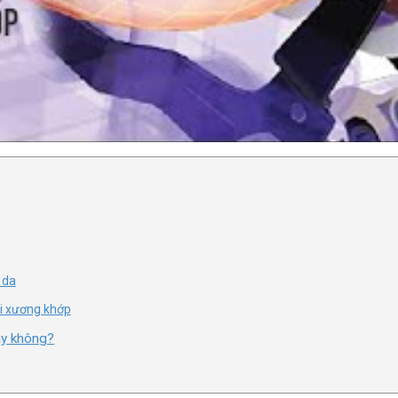
 da
i xương khớp
ay không?