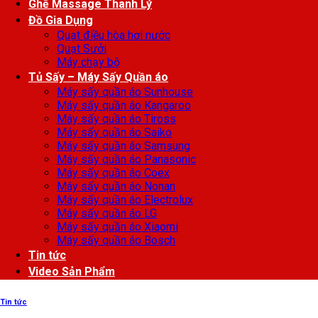
Ghế Massage Thanh Lý
Đồ Gia Dụng
Quạt điều hòa hơi nước
Quạt Sưởi
Máy chạy bộ
Tủ Sấy – Máy Sấy Quần áo
Máy sấy quần áo Sunhouse
Máy sấy quần áo Kangaroo
Máy sấy quần áo Tiross
Máy sấy quần áo Saiko
Máy sấy quần áo Samsung
Máy sấy quần áo Panasonic
Máy sấy quần áo Coex
Máy sấy quần áo Nonan
Máy sấy quần áo Electrolux
Máy sấy quần áo LG
Máy sấy quần áo Xiaomi
Máy sấy quần áo Bosch
Tin tức
Video Sản Phẩm
Tin tức