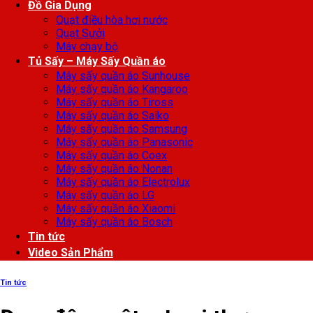
Đồ Gia Dụng
Quạt điều hòa hơi nước
Quạt Sưởi
Máy chạy bộ
Tủ Sấy – Máy Sấy Quần áo
Máy sấy quần áo Sunhouse
Máy sấy quần áo Kangaroo
Máy sấy quần áo Tiross
Máy sấy quần áo Saiko
Máy sấy quần áo Samsung
Máy sấy quần áo Panasonic
Máy sấy quần áo Coex
Máy sấy quần áo Nonan
Máy sấy quần áo Electrolux
Máy sấy quần áo LG
Máy sấy quần áo Xiaomi
Máy sấy quần áo Bosch
Tin tức
Video Sản Phẩm
Tin tức