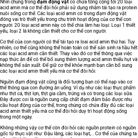
Nhìn chung trong
đạm động vật
có chứa tổng cộng tới 20 loại
acid amin mà cơ thể đòi hỏi phải sử dụng nhằm tái tạo ra protein
nuôi sống cơ thể. Các loại acid amin có trong đạm động vật
đóng vai trò thiết yếu trong chu trình hoạt động của cơ thể con
người. 20 loại acid amin này có thể chia làm hai loại: Loại 1 thiết
yếu, loại 2 là không cần thiết cho cơ thể con người.
Cơ thể của con người có thể tái tạo ra loai acid amin thứ hai. Tuy
nhiên, cơ thể cũng không thể hoàn toàn có thể sản sinh ra hầu hết
các loại acid amin cần thiết. Thay vào đó cơ thể thông qua việc
nạp thức ăn để có thể bổ sung thêm lượng acid amin thiếu hụt và
không thể sản xuất. Để giữ cơ thể khỏe mạnh bạn cần bổ sung
các loại acid amin thiết yếu mà cơ thể đòi hỏi.
Nguồn đạm động vật cũng là đối tượng bạn có thể nạp vào cơ
thể thông qua con đường ăn uống. Ví dụ như các loại thực phẩm
như thịt cá, thịt lợn, thịt gia cầm, trứng và có trong các loại sữa.
Đây được coi là nguồn cung cấp chất đạm đảm bảo được nhu
cầu hoạt động của cơ thể, trong chúng có chứa đầy đủ các loại
acid amin thiết yếu mà cơ thể đòi hỏi duy trì hoạt động sống
trong một ngày.
Không những vậy cơ thể còn đòi hỏi các nguồn protein có nguồn
gốc từ thực vật như: Đậu lăng, các loại hạt,… Cơ thể của chúng ta