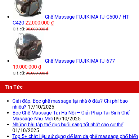
Ghế Massage FUJIKIMA FJ-G500 / HT-
C420
22.000.000
₫
Giá cũ:
38.000.000
₫
Ghế Massage FUJIKIMA FJ-677
19.000.000
₫
Giá cũ:
35.000.000
₫
Tin Tức
Giải đáp: Bọc ghế massage tại nhà ở đâu? Chi phí bao
nhiêu?
17/10/2025
Bọc Ghế Massage Tại Hà Nội – Giải Pháp Tái Sinh Ghế
Massage Như Mới
09/10/2025
Những bài tập thể dục buổi sáng tốt nhất cho cơ thể
01/10/2025
Top 5+ chất liệu sử dụng để làm da ghế massage phổ biến