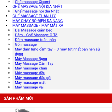
Ghế massage Xiaomi
GHẾ MASSAGE NỘI ĐỊA NHẬT
Ghế massage nội địa Nhật
GHẾ MASSAGE THANH LÝ
MÁY CHẠY BỘ ĐIỆN ĐA NĂNG
MÁY MASSAGE - MÁY MÁT XA
Đai Massage giảm béo
Đệm - Ghế Massage Ô Tô
Đệm massage toàn thân
Gối massage
Máy đấm lưng cầm tay – 3 máy tốt nhất bạn nên sử
dụng
Máy Massage Bụng
Máy Massage Cầm Tay
Máy massage chân
Máy massage đầu
Máy massage đầu gối
Máy massage mặt
Máy massage vai
SẢN PHẨM MỚI