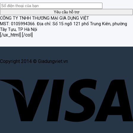
CÔNG TY TNHH THƯƠNG MẠI GIA DỤNG VIỆT
MST: 0105994366.
Địa chỉ: Số 15 ngõ 121 phố Trung Kiên, phường
Tây Tựu, TP Hà Nội
[/ux_html] [/col]
Copyright 2014 © Giadungviet.vn