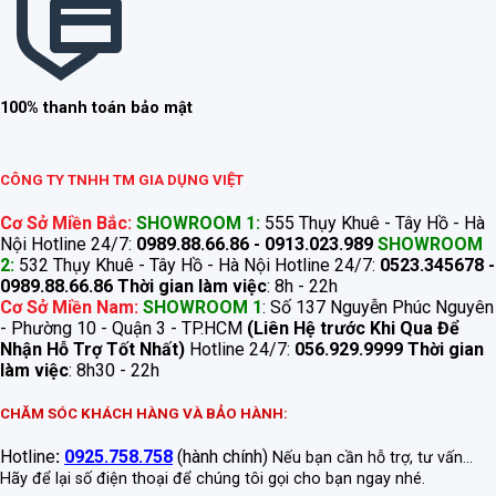
100% thanh toán bảo mật
CÔNG TY TNHH TM GIA DỤNG VIỆT
Cơ Sở Miền Bắc:
SHOWROOM 1:
555 Thụy Khuê - Tây Hồ - Hà
Nội Hotline 24/7:
0989.88.66.86 - 0913.023.989
SHOWROOM
2:
532 Thụy Khuê - Tây Hồ - Hà Nội Hotline 24/7:
0523.345678 -
0989.88.66.86
Thời gian làm việc
: 8h - 22h
Cơ Sở Miền Nam:
SHOWROOM 1
: Số 137 Nguyễn Phúc Nguyên
- Phường 10 - Quận 3 - TP.HCM
(Liên Hệ trước Khi Qua Để
Nhận Hỗ Trợ Tốt Nhất)
Hotline 24/7:
056.929.9999
Thời gian
làm việc
: 8h30 - 22h
CHĂM SÓC KHÁCH HÀNG VÀ BẢO HÀNH:
Hotline
:
0925.758.758
(hành chính)
Nếu bạn cần hỗ trợ, tư vấn...
Hãy để lại số điện thoại để chúng tôi gọi cho bạn ngay nhé.