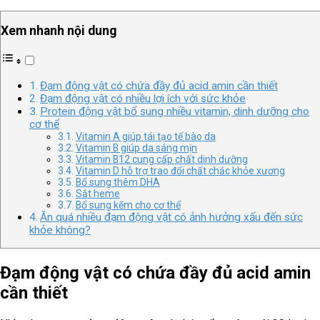
Xem nhanh nội dung
Đạm động vật có chứa đầy đủ acid amin cần thiết
Đạm động vật có nhiều lợi ích với sức khỏe
Protein động vật bổ sung nhiều vitamin, dinh dưỡng cho
cơ thể
Vitamin A giúp tái tạo tế bào da
Vitamin B giúp da sáng mịn
Vitamin B12 cung cấp chất dinh dưỡng
Vitamin D hỗ trợ trao đổi chất chắc khỏe xương
Bổ sung thêm DHA
Sắt heme
Bổ sung kẽm cho cơ thể
Ăn quá nhiều đạm động vật có ảnh hưởng xấu đến sức
khỏe không?
Đạm động vật có chứa đầy đủ acid amin
cần thiết