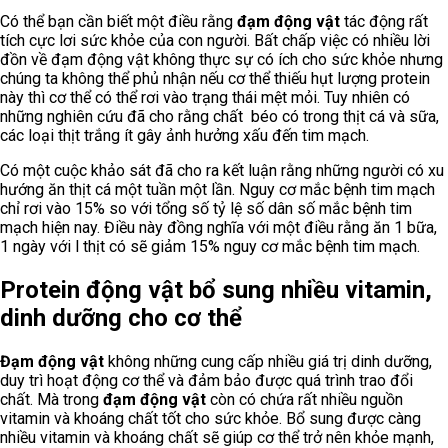
Có thể bạn cần biết một điều rằng
đạm động vật
tác động rất
tích cực lơi sức khỏe của con người. Bất chấp việc có nhiều lời
đồn về đạm động vật không thực sự có ích cho sức khỏe nhưng
chúng ta không thể phủ nhận nếu cơ thể thiếu hụt lượng protein
này thì cơ thể có thể rơi vào trạng thái mệt mỏi. Tuy nhiên có
những nghiên cứu đã cho rằng chất béo có trong thịt cá và sữa,
các loại thịt trắng ít gây ảnh hưởng xấu đến tim mạch.
Có một cuộc khảo sát đã cho ra kết luận rằng những người có xu
hướng ăn thịt cá một tuần một lần. Nguy cơ mắc bệnh tim mạch
chỉ rơi vào 15% so với tổng số tỷ lệ số dân số mắc bệnh tim
mạch hiện nay. Điều này đồng nghĩa với một điều rằng ăn 1 bữa,
1 ngày với l thịt có sẽ giảm 15% nguy cơ mắc bệnh tim mạch.
Protein động vật bổ sung nhiều vitamin,
dinh dưỡng cho cơ thể
Đạm động vật
không những cung cấp nhiều giá trị dinh dưỡng,
duy trì hoạt động cơ thể và đảm bảo được quá trình trao đổi
chất. Mà trong
đạm động vật
còn có chứa rất nhiều nguồn
vitamin và khoáng chất tốt cho sức khỏe. Bổ sung được càng
nhiều vitamin và khoáng chất sẽ giúp cơ thể trở nên khỏe mạnh,