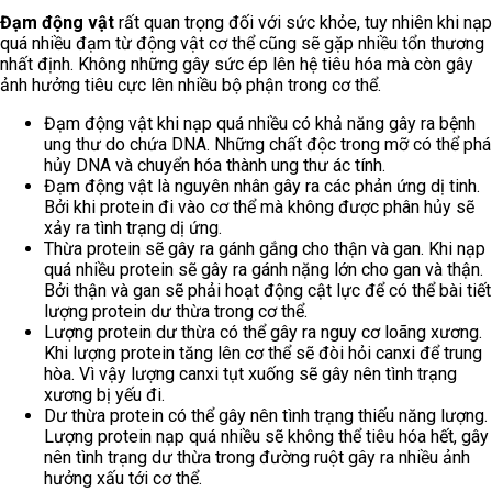
Đạm động vật
rất quan trọng đối với sức khỏe, tuy nhiên khi nạp
quá nhiều đạm từ động vật cơ thể cũng sẽ gặp nhiều tổn thương
nhất định. Không những gây sức ép lên hệ tiêu hóa mà còn gây
ảnh hưởng tiêu cực lên nhiều bộ phận trong cơ thể.
Đạm động vật khi nạp quá nhiều có khả năng gây ra bệnh
ung thư do chứa DNA. Những chất độc trong mỡ có thể phá
hủy DNA và chuyển hóa thành ung thư ác tính.
Đạm động vật là nguyên nhân gây ra các phản ứng dị tinh.
Bởi khi protein đi vào cơ thể mà không được phân hủy sẽ
xảy ra tình trạng dị ứng.
Thừa protein sẽ gây ra gánh gắng cho thận và gan. Khi nạp
quá nhiều protein sẽ gây ra gánh nặng lớn cho gan và thận.
Bởi thận và gan sẽ phải hoạt động cật lực để có thể bài tiết
lượng protein dư thừa trong cơ thể.
Lượng protein dư thừa có thể gây ra nguy cơ loãng xương.
Khi lượng protein tăng lên cơ thể sẽ đòi hỏi canxi để trung
hòa. Vì vậy lượng canxi tụt xuống sẽ gây nên tình trạng
xương bị yếu đi.
Dư thừa protein có thể gây nên tình trạng thiếu năng lượng.
Lượng protein nạp quá nhiều sẽ không thể tiêu hóa hết, gây
nên tình trạng dư thừa trong đường ruột gây ra nhiều ảnh
hưởng xấu tới cơ thể.