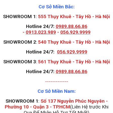
Cơ Sở Miền Bắc:
SHOWROOM 1
:
555 Thụy Khuê - Tây Hồ - Hà Nội
Hotline 24/7:
0989.88.66.86
-
0913.023.989
-
056.929.9999
S
HOWROOM 2
:
540 Thụy Khuê - Tây Hồ - Hà Nội
Hotline 24/7:
056.929.9999
S
HOWROOM 3
:
561 Thụy Khuê - Tây Hồ - Hà Nội
Hotline 24/7:
0989.88.66.86
-------------
Cơ Sở Miền Nam:
SHOWROOM 1
:
Số 137 Nguyễn Phúc Nguyên -
Phường 10 - Quận 3 - TP.HCM
(Liên Hệ trước Khi
Qua Để Nhận Hỗ Trợ Tốt Nhất)