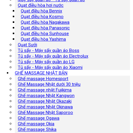
Quạt điều hòa hơi nước
Quạt điều hòa Bennix
Quạt điều hòa Kosmo
Quạt điều hòa Nagakawa
Quạt điều hòa Panasonic
Quạt điều hòa Sunhouse
Quạt điều hòa Yashima
Quạt Sưởi
Tủ sấy - Máy sấy quần áo Boss
Tủ sấy - Máy sấy quần áo Electrolux
Tủ sấy - Máy sấy quần áo LG
Tủ sấy - Máy sấy quần áo Xiaomi
GHẾ MASSAGE NHẬT BẢN
Ghế massage Homesport
Ghế Massage Nhật dưới 30 triệu
Ghế massage nhật Fujikima
Ghế massage Nhật Kangwon
Ghế massage Nhật Okazaki
Ghế massage Nhật Okinawa
Ghế Massage Nhật Saporoo
Ghế massage Ogawa
Ghế massage Okia
Ghế massage Shika