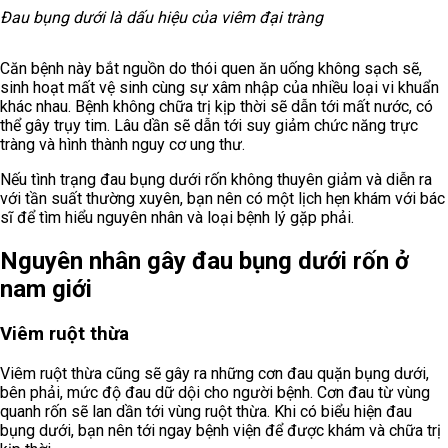
Đau bụng dưới là dấu hiệu của viêm đại tràng
Căn bệnh này bắt nguồn do thói quen ăn uống không sạch sẽ,
sinh hoạt mất vệ sinh cùng sự xâm nhập của nhiều loại vi khuẩn
khác nhau. Bệnh không chữa trị kịp thời sẽ dẫn tới mất nước, có
thể gây trụy tim. Lâu dần sẽ dẫn tới suy giảm chức năng trực
tràng và hình thành nguy cơ ung thư.
Nếu tình trạng đau bụng dưới rốn không thuyên giảm và diễn ra
với tần suất thường xuyên, bạn nên có một lịch hẹn khám với bác
sĩ để tìm hiểu nguyên nhân và loại bệnh lý gặp phải.
Nguyên nhân gây đau bụng dưới rốn ở
nam giới
Viêm ruột thừa
Viêm ruột thừa cũng sẽ gây ra những cơn đau quặn bụng dưới,
bên phải, mức độ đau dữ dội cho người bệnh. Cơn đau từ vùng
quanh rốn sẽ lan dần tới vùng ruột thừa. Khi có biểu hiện đau
bụng dưới, bạn nên tới ngay bệnh viện để được khám và chữa trị