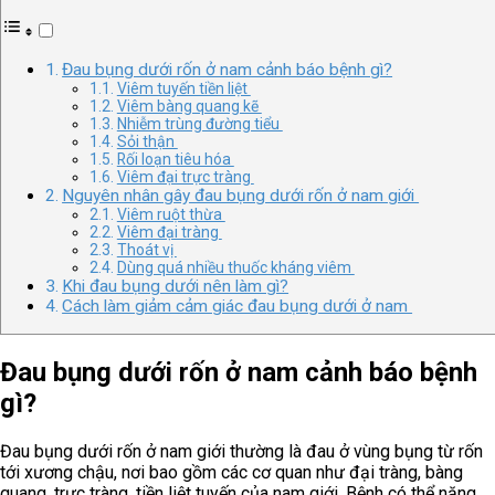
Đau bụng dưới rốn ở nam cảnh báo bệnh gì?
Viêm tuyến tiền liệt
Viêm bàng quang kẽ
Nhiễm trùng đường tiểu
Sỏi thận
Rối loạn tiêu hóa
Viêm đại trực tràng
Nguyên nhân gây đau bụng dưới rốn ở nam giới
Viêm ruột thừa
Viêm đại tràng
Thoát vị
Dùng quá nhiều thuốc kháng viêm
Khi đau bụng dưới nên làm gì?
Cách làm giảm cảm giác đau bụng dưới ở nam
Đau bụng dưới rốn ở nam cảnh báo bệnh
gì?
Đau bụng dưới rốn ở nam giới thường là đau ở vùng bụng từ rốn
tới xương chậu, nơi bao gồm các cơ quan như đại tràng, bàng
quang, trực tràng, tiền liệt tuyến của nam giới. Bệnh có thể nặng