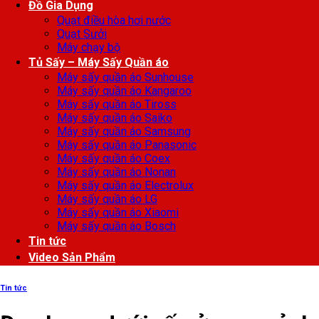
Đồ Gia Dụng
Quạt điều hòa hơi nước
Quạt Sưởi
Máy chạy bộ
Tủ Sấy – Máy Sấy Quần áo
Máy sấy quần áo Sunhouse
Máy sấy quần áo Kangaroo
Máy sấy quần áo Tiross
Máy sấy quần áo Saiko
Máy sấy quần áo Samsung
Máy sấy quần áo Panasonic
Máy sấy quần áo Coex
Máy sấy quần áo Nonan
Máy sấy quần áo Electrolux
Máy sấy quần áo LG
Máy sấy quần áo Xiaomi
Máy sấy quần áo Bosch
Tin tức
Video Sản Phẩm
Tin tức