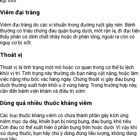
kịp thời.
Viêm đại tràng
Viêm đại tràng do các vi khuẩn trong đường ruột gây nên. Bệnh
thường có triệu chứng đau quặn bụng dưới, mót rặn ỉa, đi đại tiện
thấy phân có dính chất nhầy hoặc đi phân lỏng, ngoài ra còn có
nguy cơ bị sốt.
Thoát vị
Thoát vị là tình trạng một mô hoặc cơ quan trong cơ thể bị lệch
khỏi vị trí. Tình trạng này thường do bạn nâng vật nặng, hoặc làm
việc nặng như bốc vác hàng ngày. Chứng thoát vị gây đau bụng
dưới thường xuất hiện khối u ở vùng háng. Trong trường hợp này,
cần đến bệnh viện khám và điều trị sớm.
Dùng quá nhiều thuốc kháng viêm
Các loại thuốc kháng viêm có chứa thành phần gây kích ứng
niêm mạc dạ dày, khiến bạn bị nóng bụng, đau bụng, khó tiêu.
Cơn đau có thể xuất hiện ở phần bụng trên hoặc dưới. Vì vậy khi
sử dụng thuốc, bạn hãy chú ý dùng đúng liều lượng, không dùng
quá liều.