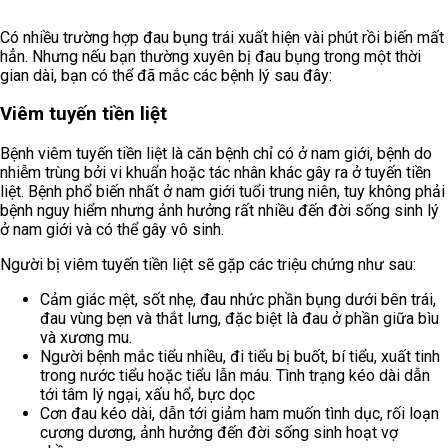
Có nhiều trường hợp đau bụng trái xuất hiện vài phút rồi biến mất
hẳn. Nhưng nếu bạn thường xuyên bị đau bụng trong một thời
gian dài, bạn có thể đã mắc các bệnh lý sau đây:
Viêm tuyến tiền liệt
Bệnh viêm tuyến tiền liệt là căn bệnh chỉ có ở nam giới, bệnh do
nhiễm trùng bởi vi khuẩn hoặc tác nhân khác gây ra ở tuyến tiền
liệt. Bệnh phổ biến nhất ở nam giới tuổi trung niên, tuy không phải
bệnh nguy hiểm nhưng ảnh hưởng rất nhiều đến đời sống sinh lý
ở nam giới và có thể gây vô sinh.
Người bị viêm tuyến tiền liệt sẽ gặp các triệu chứng như sau:
Cảm giác mệt, sốt nhẹ, đau nhức phần bụng dưới bên trái,
đau vùng bẹn và thắt lưng, đặc biệt là đau ở phần giữa bìu
và xương mu.
Người bệnh mắc tiểu nhiều, đi tiểu bị buốt, bí tiểu, xuất tinh
trong nước tiểu hoặc tiểu lẫn máu. Tình trạng kéo dài dẫn
tới tâm lý ngại, xấu hổ, bực dọc
Cơn đau kéo dài, dẫn tới giảm ham muốn tình dục, rối loạn
cương dương, ảnh hưởng đến đời sống sinh hoạt vợ