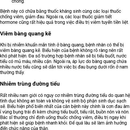
chồng.
Bệnh này có chữa bằng thuốc kháng sinh cùng các loại thuốc
chống viêm, giảm đau. Ngoài ra, các loại thuốc giảm tiết
hormone cũng rất hiệu quả trong việc điều trị viêm tuyến tiền liệt.
Viêm bàng quang kẽ
Khi bị nhiễm khuẩn mãn tính ở bàng quang, bệnh nhân có thể bị
viêm bàng quang kẽ. Biểu hiện của bệnh không rõ ràng nên rất
khó phát hiện. Đa số trường hợp bệnh nhân sẽ bị tiểu buốt, nước
tiểu có mủ máu, nhiều cặn. Ngoài ra, áp lực do bàng quang chứa
nhiều nước tiểu cũng sẽ dẫn tới việc bị đau bụng dưới rốn ở nam
thường thấy.
Nhiễm trùng đường tiểu
Rất nhiều nam giới có nguy cơ nhiễm trùng đường tiểu do quan hệ
tình dục không an toàn và không vệ sinh bộ phận sinh dục sạch
sẽ. Biểu hiện phổ biến nhất của căn bệnh này chính là cơn đau âm
ỉ vùng bụng trái đi kèm chứng tiểu buốt, tiểu rắt, buồn nôn và nôn.
Bác sĩ thường chỉ định uống thuốc chống viêm, điều trị ngay khi
phát hiện sẽ giúp bệnh nhanh khỏi. Để quá lâu sẽ làm ảnh hưởng
đến chức năng của thận.