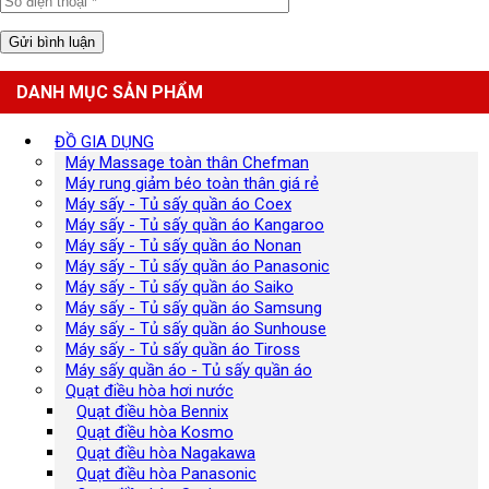
DANH MỤC SẢN PHẨM
ĐỒ GIA DỤNG
Máy Massage toàn thân Chefman
Máy rung giảm béo toàn thân giá rẻ
Máy sấy - Tủ sấy quần áo Coex
Máy sấy - Tủ sấy quần áo Kangaroo
Máy sấy - Tủ sấy quần áo Nonan
Máy sấy - Tủ sấy quần áo Panasonic
Máy sấy - Tủ sấy quần áo Saiko
Máy sấy - Tủ sấy quần áo Samsung
Máy sấy - Tủ sấy quần áo Sunhouse
Máy sấy - Tủ sấy quần áo Tiross
Máy sấy quần áo - Tủ sấy quần áo
Quạt điều hòa hơi nước
Quạt điều hòa Bennix
Quạt điều hòa Kosmo
Quạt điều hòa Nagakawa
Quạt điều hòa Panasonic