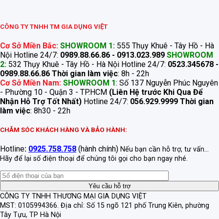
CÔNG TY TNHH TM GIA DỤNG VIỆT
Cơ Sở Miền Bắc:
SHOWROOM 1:
555 Thụy Khuê - Tây Hồ - Hà
Nội Hotline 24/7:
0989.88.66.86 - 0913.023.989
SHOWROOM
2:
532 Thụy Khuê - Tây Hồ - Hà Nội Hotline 24/7:
0523.345678 -
0989.88.66.86
Thời gian làm việc
: 8h - 22h
Cơ Sở Miền Nam:
SHOWROOM 1
: Số 137 Nguyễn Phúc Nguyên
- Phường 10 - Quận 3 - TP.HCM
(Liên Hệ trước Khi Qua Để
Nhận Hỗ Trợ Tốt Nhất)
Hotline 24/7:
056.929.9999
Thời gian
làm việc
: 8h30 - 22h
CHĂM SÓC KHÁCH HÀNG VÀ BẢO HÀNH:
Hotline
:
0925.758.758
(hành chính)
Nếu bạn cần hỗ trợ, tư vấn...
Hãy để lại số điện thoại để chúng tôi gọi cho bạn ngay nhé.
CÔNG TY TNHH THƯƠNG MẠI GIA DỤNG VIỆT
MST: 0105994366.
Địa chỉ: Số 15 ngõ 121 phố Trung Kiên, phường
Tây Tựu, TP Hà Nội