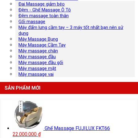
Đai Massage giảm béo
Đệm - Ghế Massage Ô Tô
Đệm massage toàn thân
Gối massage
Máy đấm lưng cầm tay – 3 máy tốt nhất bạn nên sử
dụng
Máy Massage Bụng
Máy Massage Cầm Tay
Máy massage chân
Máy massage đầu
Máy massage đầu gối
Máy massage mặt
Máy massage vai
SẢN PHẨM MỚI
Ghế Massage FUJILUX FKT66
22.000.000
₫