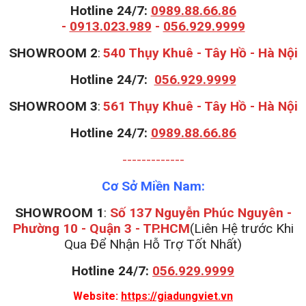
Hotline 24/7:
0989.88.66.86
-
0913.023.989
-
056.929.9999
S
HOWROOM 2
:
540 Thụy Khuê - Tây Hồ - Hà Nội
Hotline 24/7:
056.929.9999
S
HOWROOM 3
:
561 Thụy Khuê - Tây Hồ - Hà Nội
Hotline 24/7:
0989.88.66.86
-------------
Cơ Sở Miền Nam:
SHOWROOM 1
:
Số 137 Nguyễn Phúc Nguyên -
Phường 10 - Quận 3 - TP.HCM
(Liên Hệ trước Khi
Qua Để Nhận Hỗ Trợ Tốt Nhất)
Hotline 24/7:
056.929.9999
Website:
https://giadungviet.vn