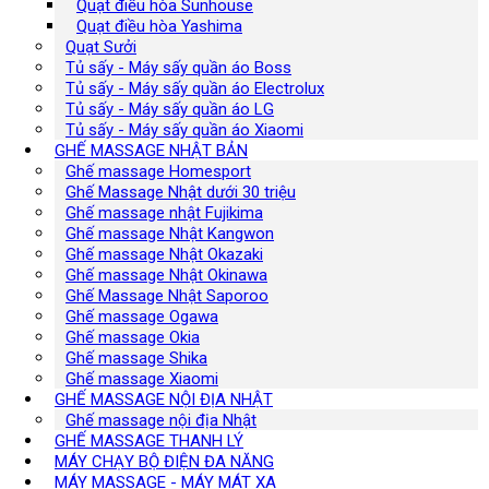
Quạt điều hòa Sunhouse
Quạt điều hòa Yashima
Quạt Sưởi
Tủ sấy - Máy sấy quần áo Boss
Tủ sấy - Máy sấy quần áo Electrolux
Tủ sấy - Máy sấy quần áo LG
Tủ sấy - Máy sấy quần áo Xiaomi
GHẾ MASSAGE NHẬT BẢN
Ghế massage Homesport
Ghế Massage Nhật dưới 30 triệu
Ghế massage nhật Fujikima
Ghế massage Nhật Kangwon
Ghế massage Nhật Okazaki
Ghế massage Nhật Okinawa
Ghế Massage Nhật Saporoo
Ghế massage Ogawa
Ghế massage Okia
Ghế massage Shika
Ghế massage Xiaomi
GHẾ MASSAGE NỘI ĐỊA NHẬT
Ghế massage nội địa Nhật
GHẾ MASSAGE THANH LÝ
MÁY CHẠY BỘ ĐIỆN ĐA NĂNG
MÁY MASSAGE - MÁY MÁT XA