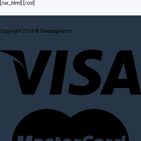
[/ux_html] [/col]
Copyright 2014 © Giadungviet.vn