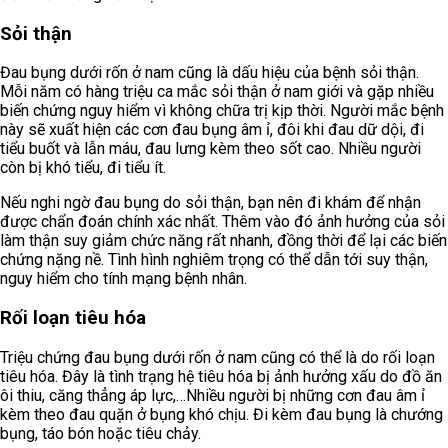
Sỏi thận
Đau bụng dưới rốn ở nam cũng là dấu hiệu của bệnh sỏi thận.
Mỗi năm có hàng triệu ca mắc sỏi thận ở nam giới và gặp nhiều
biến chứng nguy hiểm vì không chữa trị kịp thời. Người mắc bệnh
này sẽ xuất hiện các cơn đau bụng âm ỉ, đôi khi đau dữ dội, đi
tiểu buốt và lẫn máu, đau lưng kèm theo sốt cao. Nhiều người
còn bị khó tiểu, đi tiểu ít.
Nếu nghi ngờ đau bụng do sỏi thận, bạn nên đi khám để nhận
được chẩn đoán chính xác nhất. Thêm vào đó ảnh hưởng của sỏi
làm thận suy giảm chức năng rất nhanh, đồng thời để lại các biến
chứng nặng nề. Tình hình nghiêm trọng có thể dẫn tới suy thận,
nguy hiểm cho tính mạng bệnh nhân.
Rối loạn tiêu hóa
Triệu chứng đau bụng dưới rốn ở nam cũng có thể là do rối loạn
tiêu hóa. Đây là tình trạng hệ tiêu hóa bị ảnh hưởng xấu do đồ ăn
ôi thiu, căng thẳng áp lực,…Nhiều người bị những cơn đau âm ỉ
kèm theo đau quặn ở bụng khó chịu. Đi kèm đau bụng là chướng
bụng, táo bón hoặc tiêu chảy.