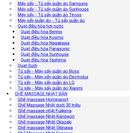
Máy sấy - Tủ sấy quần áo Samsung
Máy sấy - Tủ sấy quần áo Sunhouse
Máy sấy - Tủ sấy quần áo Tiross
Máy sấy quần áo - Tủ sấy quần áo
Quạt điều hòa hơi nước
Quạt điều hòa Bennix
Quạt điều hòa Kosmo
Quạt điều hòa Nagakawa
Quạt điều hòa Panasonic
Quạt điều hòa Sunhouse
Quạt điều hòa Yashima
Quạt Sưởi
Tủ sấy - Máy sấy quần áo Boss
Tủ sấy - Máy sấy quần áo Electrolux
Tủ sấy - Máy sấy quần áo LG
Tủ sấy - Máy sấy quần áo Xiaomi
GHẾ MASSAGE NHẬT BẢN
Ghế massage Homesport
Ghế Massage Nhật dưới 30 triệu
Ghế massage nhật Fujikima
Ghế massage Nhật Kangwon
Ghế massage Nhật Okazaki
Ghế massage Nhật Okinawa