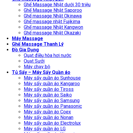
Ghế Massage Nhật dưới 30 triệu
Ghế Massage Nhật Saporoo
Ghế massage Nhật Okinawa
Ghế massage nhật Fujikima
Ghế massage Nhật Kangwon
Ghế massage Nhật Okazaki
Máy Massage
Ghế Massage Thanh Lý
Đồ Gia Dụng
Quạt điều hòa hơi nước
Quạt Sưởi
Máy chạy bộ
Tủ Sấy – Máy Sấy Quần áo
Máy sấy quần áo Sunhouse
Máy sấy quần áo Kangaroo
Máy sấy quần áo Tiross
Máy sấy quần áo Saiko
Máy sấy quần áo Samsung
Máy sấy quần áo Panasonic
Máy sấy quần áo Coex
Máy sấy quần áo Nonan
Máy sấy quần áo Electrolux
Máy sấy quần áo LG