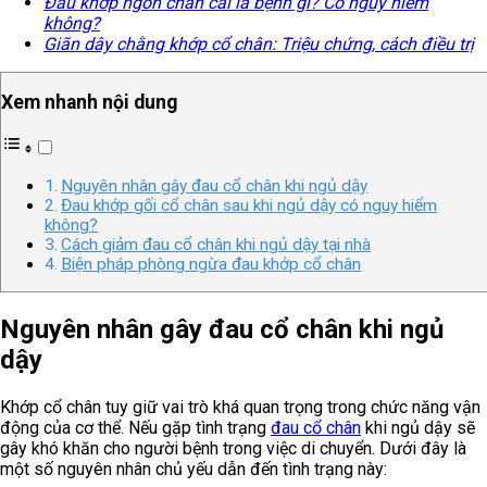
Đau khớp ngón chân cái là bệnh gì? Có nguy hiểm
không?
Giãn dây chằng khớp cổ chân: Triệu chứng, cách điều trị
Xem nhanh nội dung
Nguyên nhân gây đau cổ chân khi ngủ dậy
Đau khớp gối cổ chân sau khi ngủ dậy có nguy hiểm
không?
Cách giảm đau cổ chân khi ngủ dậy tại nhà
Biện pháp phòng ngừa đau khớp cổ chân
Nguyên nhân gây đau cổ chân khi ngủ
dậy
Khớp cổ chân tuy giữ vai trò khá quan trọng trong chức năng vận
động của cơ thể. Nếu gặp tình trạng
đau cổ chân
khi ngủ dậy sẽ
gây khó khăn cho người bệnh trong việc di chuyển. Dưới đây là
một số nguyên nhân chủ yếu dẫn đến tình trạng này: