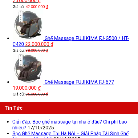
25.000.000
₫
Giá cũ:
42.000.000
₫
Ghế Massage FUJIKIMA FJ-G500 / HT-
C420
22.000.000
₫
Giá cũ:
38.000.000
₫
Ghế Massage FUJIKIMA FJ-677
19.000.000
₫
Giá cũ:
35.000.000
₫
Tin Tức
Giải đáp: Bọc ghế massage tại nhà ở đâu? Chi phí bao
nhiêu?
17/10/2025
Bọc Ghế Massage Tại Hà Nội – Giải Pháp Tái Sinh Ghế