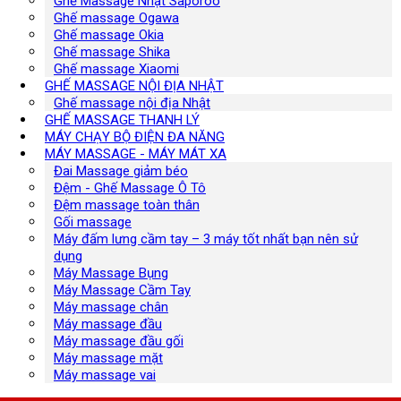
Ghế Massage Nhật Saporoo
Ghế massage Ogawa
Ghế massage Okia
Ghế massage Shika
Ghế massage Xiaomi
GHẾ MASSAGE NỘI ĐỊA NHẬT
Ghế massage nội địa Nhật
GHẾ MASSAGE THANH LÝ
MÁY CHẠY BỘ ĐIỆN ĐA NĂNG
MÁY MASSAGE - MÁY MÁT XA
Đai Massage giảm béo
Đệm - Ghế Massage Ô Tô
Đệm massage toàn thân
Gối massage
Máy đấm lưng cầm tay – 3 máy tốt nhất bạn nên sử
dụng
Máy Massage Bụng
Máy Massage Cầm Tay
Máy massage chân
Máy massage đầu
Máy massage đầu gối
Máy massage mặt
Máy massage vai