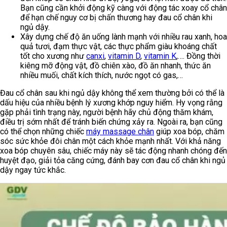
Bạn cũng cần khởi động kỹ càng với động tác xoay cổ chân
để hạn chế nguy cơ bị chấn thương hay đau cổ chân khi
ngủ dậy.
Xây dựng chế độ ăn uống lành mạnh với nhiều rau xanh, hoa
quả tươi, đạm thực vật, các thực phẩm giàu khoáng chất
tốt cho xương như
canxi
,
vitamin D
,
vitamin K
,…. Đồng thời
kiêng mỡ động vật, đồ chiên xào, đồ ăn nhanh, thức ăn
nhiều muối, chất kích thích, nước ngọt có gas,…
Đau cổ chân sau khi ngủ dậy không thể xem thường bởi có thể là
dấu hiệu của nhiều bệnh lý xương khớp nguy hiểm. Hy vọng rằng
gặp phải tình trạng này, người bệnh hãy chủ động thăm khám,
điều trị sớm nhất để tránh biến chứng xảy ra. Ngoài ra, bạn cũng
có thể chọn những chiếc
máy massage chân
giúp xoa bóp, chăm
sóc sức khỏe đôi chân một cách khỏe mạnh nhất. Với khả năng
xoa bóp chuyên sâu, chiếc máy này sẽ tác động nhanh chóng đến
huyệt đạo, giải tỏa căng cứng, đánh bay cơn đau cổ chân khi ngủ
dậy ngay tức khắc.