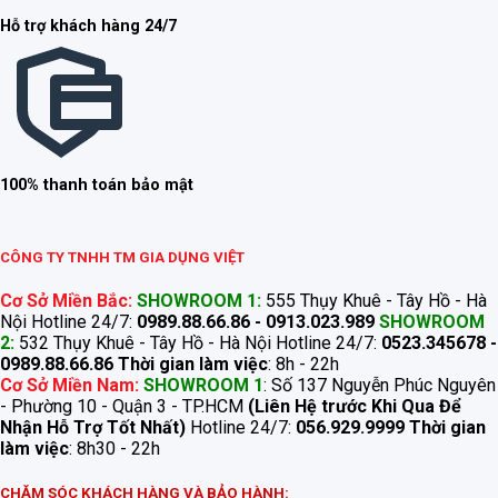
Hỗ trợ khách hàng 24/7
100% thanh toán bảo mật
CÔNG TY TNHH TM GIA DỤNG VIỆT
Cơ Sở Miền Bắc:
SHOWROOM 1:
555 Thụy Khuê - Tây Hồ - Hà
Nội Hotline 24/7:
0989.88.66.86 - 0913.023.989
SHOWROOM
2:
532 Thụy Khuê - Tây Hồ - Hà Nội Hotline 24/7:
0523.345678 -
0989.88.66.86
Thời gian làm việc
: 8h - 22h
Cơ Sở Miền Nam:
SHOWROOM 1
: Số 137 Nguyễn Phúc Nguyên
- Phường 10 - Quận 3 - TP.HCM
(Liên Hệ trước Khi Qua Để
Nhận Hỗ Trợ Tốt Nhất)
Hotline 24/7:
056.929.9999
Thời gian
làm việc
: 8h30 - 22h
CHĂM SÓC KHÁCH HÀNG VÀ BẢO HÀNH: