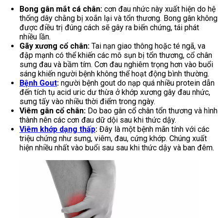
Bong gân mắt cá chân:
cơn đau nhức này xuất hiện do hệ
thống dây chằng bị xoắn lại và tổn thương. Bong gân không
được điều trị đúng cách sẽ gây ra biến chứng, tái phát
nhiều lần.
Gãy xương cổ chân:
Tai nạn giao thông hoặc té ngã, va
đập mạnh có thể khiến các mô sụn bị tổn thương, cổ chân
sưng đau và bầm tím. Cơn đau nghiêm trọng hơn vào buổi
sáng khiến người bệnh không thể hoạt động bình thường.
Bệnh Gout
:
người bệnh gout do nạp quá nhiều protein dẫn
đến tích tụ acid uric dư thừa ở khớp xương gây đau nhức,
sưng tấy vào nhiều thời điểm trong ngày.
Viêm gân cổ chân:
Do bao gân cổ chân tổn thương và hình
thành nên các cơn đau dữ dội sau khi thức dậy.
Viêm khớp dạng thấp
:
Đây là một bệnh mãn tính với các
triệu chứng như sưng, viêm, đau, cứng khớp. Chúng xuất
hiện nhiều nhất vào buổi sau sau khi thức dậy và ban đêm.