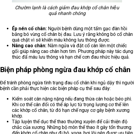
Chườm lạnh là cách giảm đau khớp cổ chân hiệu
quả nhanh chóng
Ép nén cổ chân:
Người bệnh dùng một tấm gạc đàn hồi
băng bó vùng cổ chân bị đau. Lưu ý rằng không bó cổ chân
quá chặt vì sẽ khiến máu không lưu thông được.
Nâng cao chân:
Nằm ngửa và đặt cổ cân lên một chiếc
gối giúp nâng cao chân hơn tim. Phương pháp này tác dụng
thúc đẩ máu lưu thông và hạn chế cơn đau nhức hiệu quả.
Biện pháp phòng ngừa đau khớp cổ chân
Để tránh phòng ngừa tình trạng đau cổ chân khi ngủ dậy thì người
bệnh cần phải thực hiện các biện pháp cụ thể sau đây:
Kiểm soát cân nặng nặng nếu đang thừa cân hoặc béo phì.
Khi cơ thể cân đối có thể áp lực từ trọng lượng cơ thể lên
các khớp cổ chân, từ đó hạn chế nguy cơ gây bệnh xương
khớp.
Tập luyện thể dục thể thao thường xuyên để cải thiện độ
chắc của xương. Những bộ môn thể thao ít gây tổn thương
đến khớp cổ chân như đi bộ, yoga, bơi lội nên được ưu tiên.