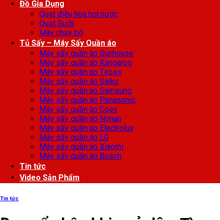
Đồ Gia Dụng
Quạt điều hòa hơi nước
Quạt Sưởi
Máy chạy bộ
Tủ Sấy – Máy Sấy Quần áo
Máy sấy quần áo Sunhouse
Máy sấy quần áo Kangaroo
Máy sấy quần áo Tiross
Máy sấy quần áo Saiko
Máy sấy quần áo Samsung
Máy sấy quần áo Panasonic
Máy sấy quần áo Coex
Máy sấy quần áo Nonan
Máy sấy quần áo Electrolux
Máy sấy quần áo LG
Máy sấy quần áo Xiaomi
Máy sấy quần áo Bosch
Tin tức
Video Sản Phẩm
Tin tức