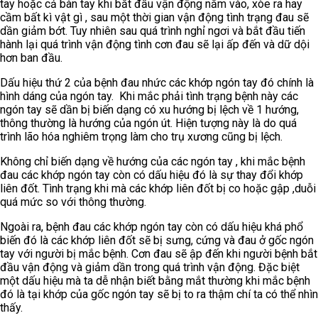
tay hoặc cả bàn tay khi bắt đầu vận động nắm vào, xòe ra hay
cầm bất kì vật gì , sau một thời gian vận động tình trạng đau sẽ
dần giảm bớt. Tuy nhiên sau quá trình nghỉ ngơi và bắt đầu tiến
hành lại quá trình vận động tình cơn đau sẽ lại ấp đến và dữ dội
hơn ban đầu.
Dấu hiệu thứ 2 của bệnh đau nhức các khớp ngón tay đó chính là
hình dáng của ngón tay. Khi mắc phải tình trạng bệnh này các
ngón tay sẽ dần bị biến dạng có xu hướng bị lệch về 1 hướng,
thông thường là hướng của ngón út. Hiện tượng này là do quá
trình lão hóa nghiêm trọng làm cho trụ xương cũng bị lệch.
Không chỉ biến dạng về hướng của các ngón tay , khi mắc bệnh
đau các khớp ngón tay còn có dấu hiệu đó là sự thay đổi khớp
liên đốt. Tình trạng khi mà các khớp liên đốt bị co hoặc gập ,duỗi
quá mức so với thông thường.
Ngoài ra, bệnh đau các khớp ngón tay còn có dấu hiệu khá phổ
biến đó là các khớp liên đốt sẽ bị sưng, cứng và đau ở gốc ngón
tay với người bị mắc bệnh. Cơn đau sẽ ập đến khi người bệnh bắt
đầu vận động và giảm dần trong quá trình vận động. Đặc biệt
một dấu hiệu mà ta dễ nhận biết bằng mắt thường khi mắc bệnh
đó là tại khớp của gốc ngón tay sẽ bị to ra thậm chí ta có thể nhìn
thấy.