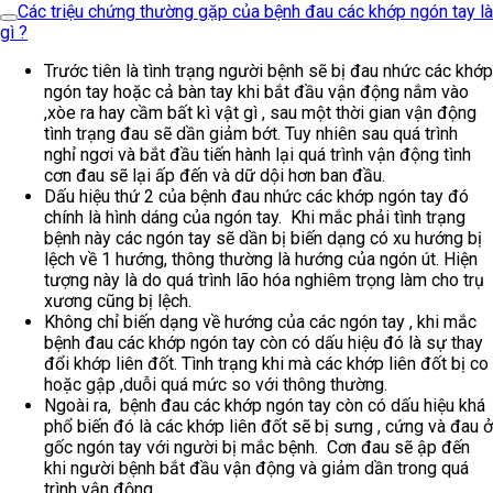
Các triệu chứng thường gặp của bệnh đau các khớp ngón tay là
gì ?
Trước tiên là tình trạng người bệnh sẽ bị đau nhức các khớp
ngón tay hoặc cả bàn tay khi bắt đầu vận động nắm vào
,xòe ra hay cầm bất kì vật gì , sau một thời gian vận động
tình trạng đau sẽ dần giảm bớt. Tuy nhiên sau quá trình
nghỉ ngơi và bắt đầu tiến hành lại quá trình vận động tình
cơn đau sẽ lại ấp đến và dữ dội hơn ban đầu.
Dấu hiệu thứ 2 của bệnh đau nhức các khớp ngón tay đó
chính là hình dáng của ngón tay. Khi mắc phải tình trạng
bệnh này các ngón tay sẽ dần bị biến dạng có xu hướng bị
lệch về 1 hướng, thông thường là hướng của ngón út. Hiện
tượng này là do quá trình lão hóa nghiêm trọng làm cho trụ
xương cũng bị lệch.
Không chỉ biến dạng về hướng của các ngón tay , khi mắc
bệnh đau các khớp ngón tay còn có dấu hiệu đó là sự thay
đổi khớp liên đốt. Tình trạng khi mà các khớp liên đốt bị co
hoặc gập ,duỗi quá mức so với thông thường.
Ngoài ra, bệnh đau các khớp ngón tay còn có dấu hiệu khá
phổ biến đó là các khớp liên đốt sẽ bị sưng , cứng và đau ở
gốc ngón tay với người bị mắc bệnh. Cơn đau sẽ ập đến
khi người bệnh bắt đầu vận động và giảm dần trong quá
trình vận động.