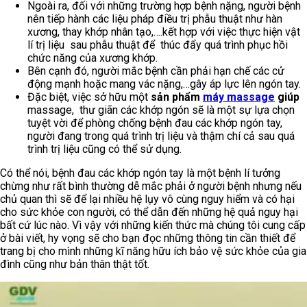
Ngoài ra, đối với những trường hợp bệnh nặng, người bệnh
nên tiếp hành các liệu pháp điều trị phẫu thuật như hàn
xương, thay khớp nhân tạo,….kết hợp với việc thực hiện vật
lí trị liệu sau phẫu thuật để thúc đẩy quá trình phục hồi
chức năng của xương khớp.
Bên cạnh đó, người mắc bệnh cần phải hạn chế các cử
động mạnh hoặc mang vác nặng,…gây áp lực lên ngón tay.
Đặc biệt, việc sở hữu một
sản phẩm
máy massage
giúp
massage, thư giãn các khớp ngón sẽ là một sự lựa chọn
tuyệt vời để phòng chống bệnh đau các khớp ngón tay,
người đang trong quá trình trị liệu và thậm chí cả sau quá
trình trị liệu cũng có thể sử dụng.
Có thể nói, bệnh đau các khớp ngón tay là một bệnh lí tưởng
chừng như rất bình thường dễ mắc phải ở người bệnh nhưng nếu
chủ quan thì sẽ để lại nhiều hệ lụy vô cùng nguy hiểm và có hại
cho sức khỏe con người, có thể dẫn đến những hệ quả nguy hại
bất cứ lúc nào. Vì vậy với những kiến thức mà chúng tôi cung cấp
ở bài viết, hy vọng sẽ cho bạn đọc những thông tin cần thiết để
trang bị cho mình những kĩ năng hữu ích bảo vệ sức khỏe của gia
đình cũng như bản thân thật tốt.