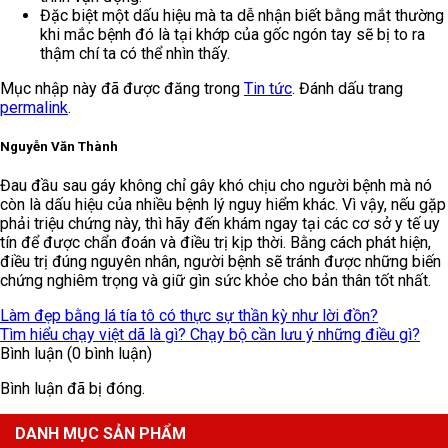
Đặc biệt một dấu hiệu mà ta dễ nhận biết bằng mắt thường
khi mắc bệnh đó là tại khớp của gốc ngón tay sẽ bị to ra
thậm chí ta có thể nhìn thấy.
Mục nhập này đã được đăng trong
Tin tức
. Đánh dấu trang
permalink
.
Nguyễn Văn Thành
Đau đầu sau gáy không chỉ gây khó chịu cho người bệnh mà nó
còn là dấu hiệu của nhiều bệnh lý nguy hiểm khác. Vì vậy, nếu gặp
phải triệu chứng này, thì hãy đến khám ngay tại các cơ sở y tế uy
tín để được chẩn đoán và điều trị kịp thời. Bằng cách phát hiện,
điều trị đúng nguyên nhân, người bệnh sẽ tránh được những biến
chứng nghiêm trọng và giữ gìn sức khỏe cho bản thân tốt nhất.
Làm đẹp bằng lá tía tô có thực sự thần kỳ như lời đồn?
Tìm hiểu chạy việt dã là gì? Chạy bộ cần lưu ý những điều gì?
Bình luận (0 bình luận)
Bình luận đã bị đóng.
DANH MỤC SẢN PHẨM