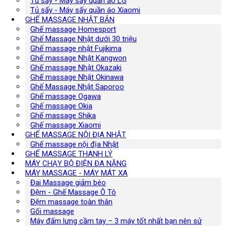
Tủ sấy - Máy sấy quần áo LG
Tủ sấy - Máy sấy quần áo Xiaomi
GHẾ MASSAGE NHẬT BẢN
Ghế massage Homesport
Ghế Massage Nhật dưới 30 triệu
Ghế massage nhật Fujikima
Ghế massage Nhật Kangwon
Ghế massage Nhật Okazaki
Ghế massage Nhật Okinawa
Ghế Massage Nhật Saporoo
Ghế massage Ogawa
Ghế massage Okia
Ghế massage Shika
Ghế massage Xiaomi
GHẾ MASSAGE NỘI ĐỊA NHẬT
Ghế massage nội địa Nhật
GHẾ MASSAGE THANH LÝ
MÁY CHẠY BỘ ĐIỆN ĐA NĂNG
MÁY MASSAGE - MÁY MÁT XA
Đai Massage giảm béo
Đệm - Ghế Massage Ô Tô
Đệm massage toàn thân
Gối massage
Máy đấm lưng cầm tay – 3 máy tốt nhất bạn nên sử