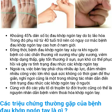
Khoảng 45% dân số bị đau khớp ngón tay do bị lão hóa.
Trong đó phụ nữ từ 40 tuổi trở nên có nguy cơ mắc bệnh
đau khớp ngón tay cao hơn ở nam giới.
Đồng thời, bệnh đau khớp ngón tay xảy ra khi người
bệnh có các chấn thương về xương như gãy xương, viêm
khớp dạng thấp, gây tổn thương ở sụn, sụn khó có thể phục
hồi và gây ra tình trạng đau nhức các khớp ngón tay.
Ngoài ra, việc bàn tay phải chịu nhiều áp lực, đảm nhiệm
nhiều công việc lớn nhỏ quá sức không có thời gian để thư
giãn, nghỉ ngơi cũng là một trong những tác nhân dẫn đến
tình trạng đau nhức các khớp ngón tay ở người.
Cùng với đó các yếu tố di truyền từ đời trước cũng có thể là
nguyên nhân dẫn bệnh viêm thoái hóa khớp ngón tay.
Các triệu chứng thường gặp của bệnh
đau khớp ngón tay là gì ?