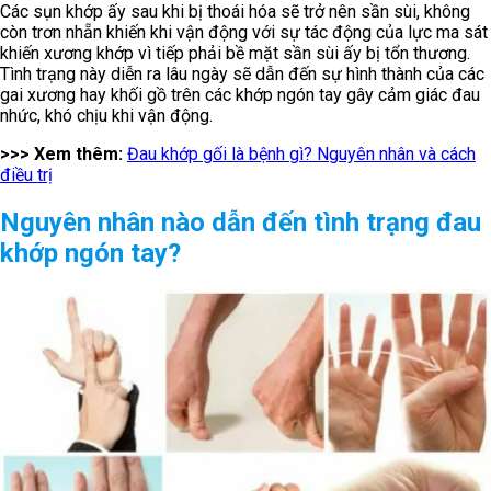
Các sụn khớp ấy sau khi bị thoái hóa sẽ trở nên sần sùi, không
còn trơn nhẵn khiến khi vận động với sự tác động của lực ma sát
khiến xương khớp vì tiếp phải bề mặt sần sùi ấy bị tổn thương.
Tình trạng này diễn ra lâu ngày sẽ dẫn đến sự hình thành của các
gai xương hay khối gồ trên các khớp ngón tay gây cảm giác đau
nhức, khó chịu khi vận động.
>>> Xem thêm:
Đau khớp gối là bệnh gì? Nguyên nhân và cách
điều trị
Nguyên nhân nào dẫn đến tình trạng đau
khớp ngón tay?