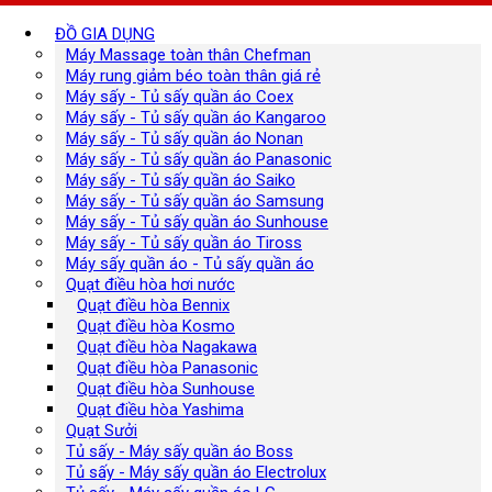
ĐỒ GIA DỤNG
Máy Massage toàn thân Chefman
Máy rung giảm béo toàn thân giá rẻ
Máy sấy - Tủ sấy quần áo Coex
Máy sấy - Tủ sấy quần áo Kangaroo
Máy sấy - Tủ sấy quần áo Nonan
Máy sấy - Tủ sấy quần áo Panasonic
Máy sấy - Tủ sấy quần áo Saiko
Máy sấy - Tủ sấy quần áo Samsung
Máy sấy - Tủ sấy quần áo Sunhouse
Máy sấy - Tủ sấy quần áo Tiross
Máy sấy quần áo - Tủ sấy quần áo
Quạt điều hòa hơi nước
Quạt điều hòa Bennix
Quạt điều hòa Kosmo
Quạt điều hòa Nagakawa
Quạt điều hòa Panasonic
Quạt điều hòa Sunhouse
Quạt điều hòa Yashima
Quạt Sưởi
Tủ sấy - Máy sấy quần áo Boss
Tủ sấy - Máy sấy quần áo Electrolux