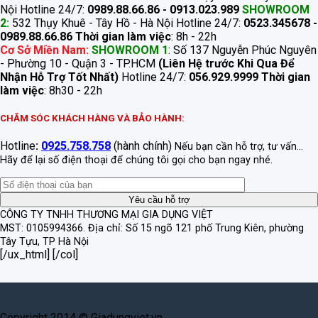
Nội Hotline 24/7:
0989.88.66.86 - 0913.023.989
SHOWROOM
2:
532 Thụy Khuê - Tây Hồ - Hà Nội Hotline 24/7:
0523.345678 -
0989.88.66.86
Thời gian làm việc
: 8h - 22h
Cơ Sở Miền Nam:
SHOWROOM 1
: Số 137 Nguyễn Phúc Nguyên
- Phường 10 - Quận 3 - TP.HCM
(Liên Hệ trước Khi Qua Để
Nhận Hỗ Trợ Tốt Nhất)
Hotline 24/7:
056.929.9999
Thời gian
làm việc
: 8h30 - 22h
CHĂM SÓC KHÁCH HÀNG VÀ BẢO HÀNH:
Hotline
:
0925.758.758
(hành chính)
Nếu bạn cần hỗ trợ, tư vấn...
Hãy để lại số điện thoại để chúng tôi gọi cho bạn ngay nhé.
CÔNG TY TNHH THƯƠNG MẠI GIA DỤNG VIỆT
MST: 0105994366.
Địa chỉ: Số 15 ngõ 121 phố Trung Kiên, phường
Tây Tựu, TP Hà Nội
[/ux_html] [/col]
Copyright 2014 © Giadungviet.vn