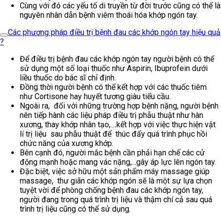
Cùng với đó các yếu tố di truyền từ đời trước cũng có thể là
nguyên nhân dẫn bệnh viêm thoái hóa khớp ngón tay.
Các phương pháp điều trị bệnh đau các khớp ngón tay hiệu quả
?
Để điều trị bệnh đau các khớp ngón tay người bệnh có thể
sử dụng một số loại thuốc như Aspirin, Ibuprofein dưới
liều thuốc do bác sĩ chỉ định.
Đồng thời người bệnh có thể kết hợp với các thuốc tiêm
như Cortisone hay huyết tương giàu tiểu cầu.
Ngoài ra, đối với những trường hợp bệnh nặng, người bệnh
nên tiếp hành các liệu pháp điều trị phẫu thuật như hàn
xương, thay khớp nhân tạo,....kết hợp với việc thực hiện vật
lí trị liệu sau phẫu thuật để thúc đẩy quá trình phục hồi
chức năng của xương khớp.
Bên cạnh đó, người mắc bệnh cần phải hạn chế các cử
động mạnh hoặc mang vác nặng,...gây áp lực lên ngón tay.
Đặc biệt, việc sở hữu một sản phẩm máy massage giúp
massage, thư giãn các khớp ngón sẽ là một sự lựa chọn
tuyệt vời để phòng chống bệnh đau các khớp ngón tay,
người đang trong quá trình trị liệu và thậm chí cả sau quá
trình trị liệu cũng có thể sử dụng.