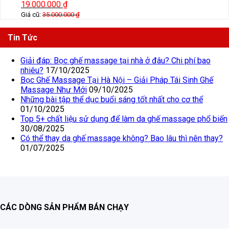
19.000.000
₫
Giá cũ:
35.000.000
₫
Tin Tức
Giải đáp: Bọc ghế massage tại nhà ở đâu? Chi phí bao
nhiêu?
17/10/2025
Bọc Ghế Massage Tại Hà Nội – Giải Pháp Tái Sinh Ghế
Massage Như Mới
09/10/2025
Những bài tập thể dục buổi sáng tốt nhất cho cơ thể
01/10/2025
Top 5+ chất liệu sử dụng để làm da ghế massage phổ biến
30/08/2025
Có thể thay da ghế massage không? Bao lâu thì nên thay?
01/07/2025
CÁC DÒNG SẢN PHẨM BÁN CHẠY