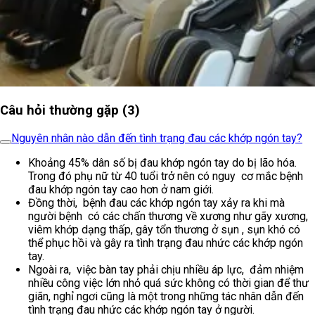
Câu hỏi thường gặp (3)
Nguyên nhân nào dẫn đến tình trạng đau các khớp ngón tay?
Khoảng 45% dân số bị đau khớp ngón tay do bị lão hóa.
Trong đó phụ nữ từ 40 tuổi trở nên có nguy cơ mắc bệnh
đau khớp ngón tay cao hơn ở nam giới.
Đồng thời, bệnh đau các khớp ngón tay xảy ra khi mà
người bệnh có các chấn thương về xương như gãy xương,
viêm khớp dạng thấp, gây tổn thương ở sụn , sụn khó có
thể phục hồi và gây ra tình trạng đau nhức các khớp ngón
tay.
Ngoài ra, việc bàn tay phải chịu nhiều áp lực, đảm nhiệm
nhiều công việc lớn nhỏ quá sức không có thời gian để thư
giãn, nghỉ ngơi cũng là một trong những tác nhân dẫn đến
tình trạng đau nhức các khớp ngón tay ở người.