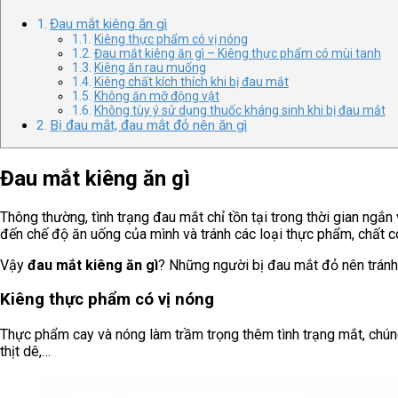
Đau mắt kiêng ăn gì
Kiêng thực phẩm có vị nóng
Đau mắt kiêng ăn gì – Kiêng thực phẩm có mùi tanh
Kiêng ăn rau muống
Kiêng chất kích thích khi bị đau mắt
Không ăn mỡ động vật
Không tùy ý sử dụng thuốc kháng sinh khi bị đau mắt
Bị đau mắt, đau mắt đỏ nên ăn gì
Đau mắt kiêng ăn gì
Thông thường, tình trạng đau mắt chỉ tồn tại trong thời gian ngắ
đến chế độ ăn uống của mình và tránh các loại thực phẩm, chất 
Vậy
đau mắt kiêng ăn gì
? Những người bị đau mắt đỏ nên trán
Kiêng thực phẩm có vị nóng
Thực phẩm cay và nóng làm trầm trọng thêm tình trạng mắt, chúng g
thịt dê,…