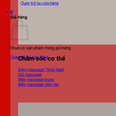
Quay trở lại cửa hàng
0
Giỏ hàng
Chưa có sản phẩm trong giỏ hàng.
Quay trở lại cửa hàng
Chăm sóc cơ thể
Đệm massage
Gối massage
Máy massage bụng
Máy massage cầm tay