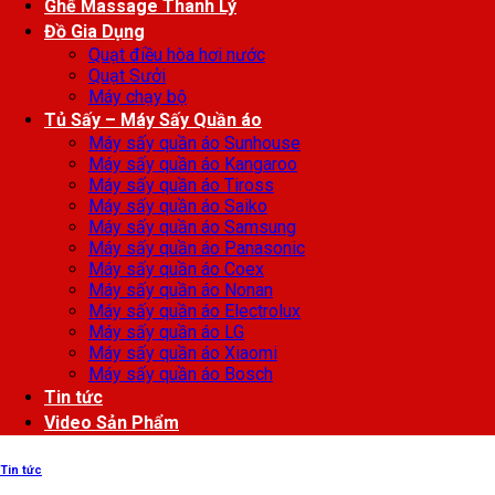
Ghế Massage Thanh Lý
Đồ Gia Dụng
Quạt điều hòa hơi nước
Quạt Sưởi
Máy chạy bộ
Tủ Sấy – Máy Sấy Quần áo
Máy sấy quần áo Sunhouse
Máy sấy quần áo Kangaroo
Máy sấy quần áo Tiross
Máy sấy quần áo Saiko
Máy sấy quần áo Samsung
Máy sấy quần áo Panasonic
Máy sấy quần áo Coex
Máy sấy quần áo Nonan
Máy sấy quần áo Electrolux
Máy sấy quần áo LG
Máy sấy quần áo Xiaomi
Máy sấy quần áo Bosch
Tin tức
Video Sản Phẩm
Tin tức