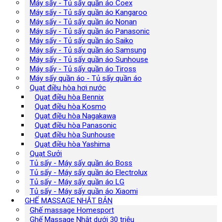
Máy sấy - Tủ sấy quần áo Coex
Máy sấy - Tủ sấy quần áo Kangaroo
Máy sấy - Tủ sấy quần áo Nonan
Máy sấy - Tủ sấy quần áo Panasonic
Máy sấy - Tủ sấy quần áo Saiko
Máy sấy - Tủ sấy quần áo Samsung
Máy sấy - Tủ sấy quần áo Sunhouse
Máy sấy - Tủ sấy quần áo Tiross
Máy sấy quần áo - Tủ sấy quần áo
Quạt điều hòa hơi nước
Quạt điều hòa Bennix
Quạt điều hòa Kosmo
Quạt điều hòa Nagakawa
Quạt điều hòa Panasonic
Quạt điều hòa Sunhouse
Quạt điều hòa Yashima
Quạt Sưởi
Tủ sấy - Máy sấy quần áo Boss
Tủ sấy - Máy sấy quần áo Electrolux
Tủ sấy - Máy sấy quần áo LG
Tủ sấy - Máy sấy quần áo Xiaomi
GHẾ MASSAGE NHẬT BẢN
Ghế massage Homesport
Ghế Massage Nhật dưới 30 triệu