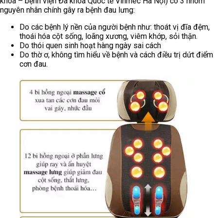
khoa – bệnh viện Đa khoa Quốc tế Vinmec Hà Nội) có 3 nhóm
nguyên nhân chính gây ra bệnh đau lưng:
Do các bệnh lý nền của người bệnh như: thoát vị đĩa đệm,
thoái hóa cột sống, loãng xương, viêm khớp, sỏi thận.
Do thói quen sinh hoạt hàng ngày sai cách
Do thờ ơ, không tìm hiểu về bệnh và cách điều trị dứt điểm
cơn đau.