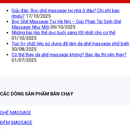
Giải đáp: Bọc ghế massage tại nhà ở đâu? Chi phí bao
nhiêu?
17/10/2025
Bọc Ghế Massage Tại Hà Nội – Giải Pháp Tái Sinh Ghế
Massage Như Mới
09/10/2025
Những bài tập thể dục buổi sáng tốt nhất cho cơ thể
01/10/2025
Top 5+ chất liệu sử dụng để làm da ghế massage phổ biến
30/08/2025
Có thể thay da ghế massage không? Bao lâu thì nên thay?
01/07/2025
CÁC DÒNG SẢN PHẨM BÁN CHẠY
GHẾ MASSAGE
ĐỆM MASSAGE