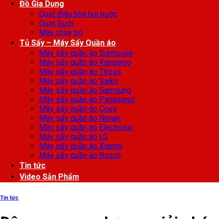
Đồ Gia Dụng
Quạt điều hòa hơi nước
Quạt Sưởi
Máy chạy bộ
Tủ Sấy – Máy Sấy Quần áo
Máy sấy quần áo Sunhouse
Máy sấy quần áo Kangaroo
Máy sấy quần áo Tiross
Máy sấy quần áo Saiko
Máy sấy quần áo Samsung
Máy sấy quần áo Panasonic
Máy sấy quần áo Coex
Máy sấy quần áo Nonan
Máy sấy quần áo Electrolux
Máy sấy quần áo LG
Máy sấy quần áo Xiaomi
Máy sấy quần áo Bosch
Tin tức
Video Sản Phẩm
Tin tức