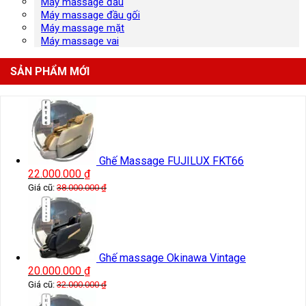
Máy massage đầu
Máy massage đầu gối
Máy massage mặt
Máy massage vai
SẢN PHẨM MỚI
Ghế Massage FUJILUX FKT66
22.000.000
₫
Giá cũ:
38.000.000
₫
Ghế massage Okinawa Vintage
20.000.000
₫
Giá cũ:
32.000.000
₫