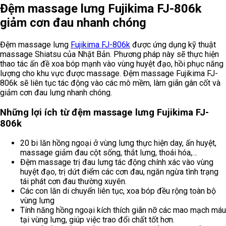
Đệm massage lưng Fujikima FJ-806k
giảm cơn đau nhanh chóng
Đệm massage lưng
Fujikima FJ-806k
được ứng dụng kỹ thuật
massage Shiatsu của Nhật Bản. Phương pháp này sẽ thực hiện
thao tác ấn đề xoa bóp mạnh vào vùng huyệt đạo, hồi phục năng
lượng cho khu vực được massage. Đệm massage Fujikima FJ-
806k sẽ liên tục tác động vào các mô mềm, làm giãn gân cốt và
giảm cơn đau lưng nhanh chóng.
Những lợi ích từ đệm massage lưng Fujikima FJ-
806k
20 bi lăn hồng ngoại ở vùng lưng thực hiện day, ấn huyệt,
massage giảm đau cột sống, thắt lưng, thoái hóa,…
Đệm massage trị đau lưng tác động chính xác vào vùng
huyệt đạo, trị dứt điểm các cơn đau, ngăn ngừa tình trạng
tái phát cơn đau thường xuyên.
Các con lăn di chuyển liên tục, xoa bóp đều rộng toàn bộ
vùng lưng
Tính năng hồng ngoại kích thích giãn nỡ các mao mạch máu
tại vùng lưng, giúp việc trao đổi chất tốt hơn.