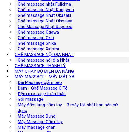
Ghế massage nhật Fujikima
Ghế massage Nhật Kangwon
Ghế massage Nhật Okazaki
Ghế massage Nhật Okinawa
Ghế Massage Nhật Saporoo
Ghế massage Ogawa
Ghế massage Okia
Ghế massage Shika
Ghế massage Xiaomi
GHẾ MASSAGE NỘI ĐỊA NHẬT
Ghế massage nội địa Nhật
GHẾ MASSAGE THANH LÝ
MÁY CHẠY BỘ ĐIỆN ĐA NĂNG
MÁY MASSAGE - MÁY MÁT XA
Đai Massage giảm béo
Đệm - Ghế Massage Ô Tô
Đệm massage toàn thân
Gối massage
Máy đấm lưng cầm tay – 3 máy tốt nhất bạn nên sử
dụng
Máy Massage Bụng
Máy Massage Cầm Tay
Máy massage chân