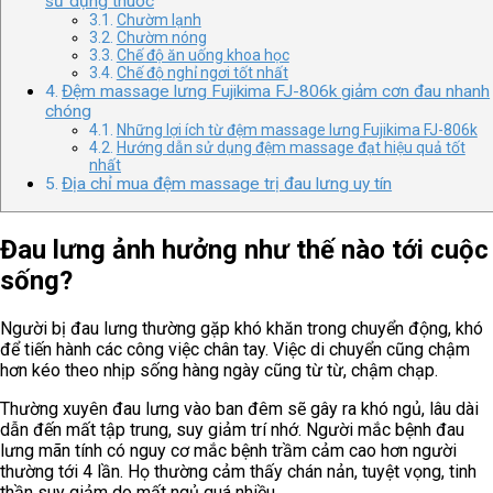
sử dụng thuốc
Chườm lạnh
Chườm nóng
Chế độ ăn uống khoa học
Chế độ nghỉ ngơi tốt nhất
Đệm massage lưng Fujikima FJ-806k giảm cơn đau nhanh
chóng
Những lợi ích từ đệm massage lưng Fujikima FJ-806k
Hướng dẫn sử dụng đệm massage đạt hiệu quả tốt
nhất
Địa chỉ mua đệm massage trị đau lưng uy tín
Đau lưng ảnh hưởng như thế nào tới cuộc
sống?
Người bị đau lưng thường gặp khó khăn trong chuyển động, khó
để tiến hành các công việc chân tay. Việc di chuyển cũng chậm
hơn kéo theo nhịp sống hàng ngày cũng từ từ, chậm chạp.
Thường xuyên đau lưng vào ban đêm sẽ gây ra khó ngủ, lâu dài
dẫn đến mất tập trung, suy giảm trí nhớ. Người mắc bệnh đau
lưng mãn tính có nguy cơ mắc bệnh trầm cảm cao hơn người
thường tới 4 lần. Họ thường cảm thấy chán nản, tuyệt vọng, tinh
thần suy giảm do mất ngủ quá nhiều.