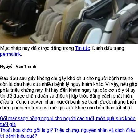
Mục nhập này đã được đăng trong
Tin tức
. Đánh dấu trang
permalink
.
Nguyễn Văn Thành
Đau đầu sau gáy không chỉ gây khó chịu cho người bệnh mà nó
còn là dấu hiệu của nhiều bệnh lý nguy hiểm khác. Vì vậy, nếu gặp
phải triệu chứng này, thì hãy đến khám ngay tại các cơ sở y tế uy
tín để được chẩn đoán và điều trị kịp thời. Bằng cách phát hiện,
điều trị đúng nguyên nhân, người bệnh sẽ tránh được những biến
chứng nghiêm trọng và giữ gìn sức khỏe cho bản thân tốt nhất.
Gối massage hồng ngoại cho người cao tuổi, món quà sức khỏe
tuổi già
Thoái hóa khớp gối là gì? Triệu chứng, nguyên nhân và cách điều
trị bệnh hiệu quả?