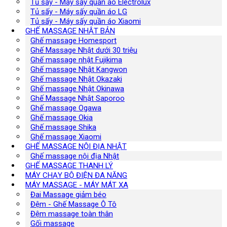
Tủ sấy - Máy sấy quần áo Electrolux
Tủ sấy - Máy sấy quần áo LG
Tủ sấy - Máy sấy quần áo Xiaomi
GHẾ MASSAGE NHẬT BẢN
Ghế massage Homesport
Ghế Massage Nhật dưới 30 triệu
Ghế massage nhật Fujikima
Ghế massage Nhật Kangwon
Ghế massage Nhật Okazaki
Ghế massage Nhật Okinawa
Ghế Massage Nhật Saporoo
Ghế massage Ogawa
Ghế massage Okia
Ghế massage Shika
Ghế massage Xiaomi
GHẾ MASSAGE NỘI ĐỊA NHẬT
Ghế massage nội địa Nhật
GHẾ MASSAGE THANH LÝ
MÁY CHẠY BỘ ĐIỆN ĐA NĂNG
MÁY MASSAGE - MÁY MÁT XA
Đai Massage giảm béo
Đệm - Ghế Massage Ô Tô
Đệm massage toàn thân
Gối massage