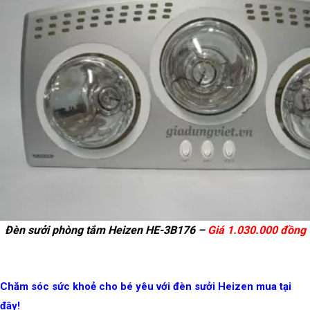
Đèn sưởi phòng tắm Heizen HE-3B176 –
Giá 1.030.000 đồng
Chăm sóc sức khoẻ cho bé yêu với đèn sưởi Heizen mua tại
đây!