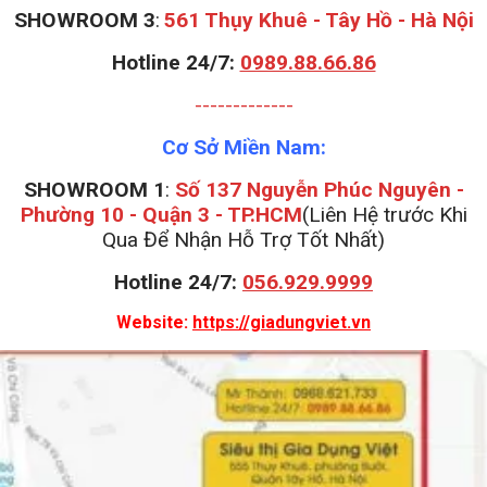
S
HOWROOM 3
:
561 Thụy Khuê - Tây Hồ - Hà Nội
Hotline 24/7:
0989.88.66.86
-------------
Cơ Sở Miền Nam:
SHOWROOM 1
:
Số 137 Nguyễn Phúc Nguyên -
Phường 10 - Quận 3 - TP.HCM
(Liên Hệ trước Khi
Qua Để Nhận Hỗ Trợ Tốt Nhất)
Hotline 24/7:
056.929.9999
Website:
https://giadungviet.vn