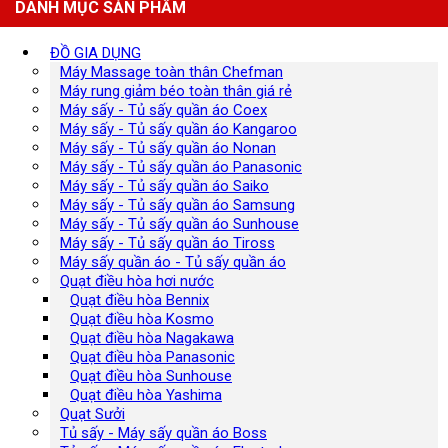
DANH MỤC SẢN PHẨM
ĐỒ GIA DỤNG
Máy Massage toàn thân Chefman
Máy rung giảm béo toàn thân giá rẻ
Máy sấy - Tủ sấy quần áo Coex
Máy sấy - Tủ sấy quần áo Kangaroo
Máy sấy - Tủ sấy quần áo Nonan
Máy sấy - Tủ sấy quần áo Panasonic
Máy sấy - Tủ sấy quần áo Saiko
Máy sấy - Tủ sấy quần áo Samsung
Máy sấy - Tủ sấy quần áo Sunhouse
Máy sấy - Tủ sấy quần áo Tiross
Máy sấy quần áo - Tủ sấy quần áo
Quạt điều hòa hơi nước
Quạt điều hòa Bennix
Quạt điều hòa Kosmo
Quạt điều hòa Nagakawa
Quạt điều hòa Panasonic
Quạt điều hòa Sunhouse
Quạt điều hòa Yashima
Quạt Sưởi
Tủ sấy - Máy sấy quần áo Boss