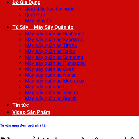
Đồ Gia Dụng
Quạt điều hòa hơi nước
Quạt Sưởi
Máy chạy bộ
Tủ Sấy – Máy Sấy Quần áo
Máy sấy quần áo Sunhouse
Máy sấy quần áo Kangaroo
Máy sấy quần áo Tiross
Máy sấy quần áo Saiko
Máy sấy quần áo Samsung
Máy sấy quần áo Panasonic
Máy sấy quần áo Coex
Máy sấy quần áo Nonan
Máy sấy quần áo Electrolux
Máy sấy quần áo LG
Máy sấy quần áo Xiaomi
Máy sấy quần áo Bosch
Tin tức
Video Sản Phẩm
Tư vấn mua đèn sưởi nhà tắm