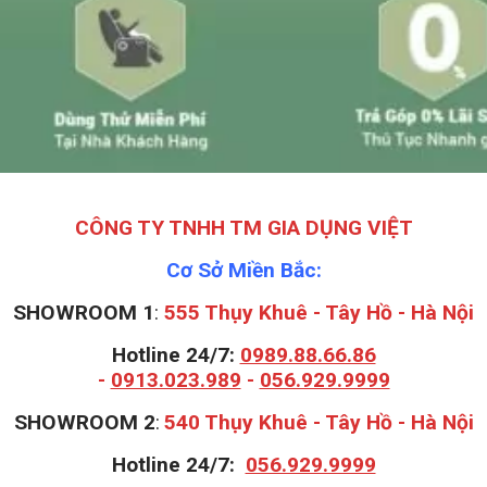
CÔNG TY TNHH TM GIA DỤNG VIỆT
Cơ Sở Miền Bắc:
SHOWROOM 1
:
555 Thụy Khuê - Tây Hồ - Hà Nội
Hotline 24/7:
0989.88.66.86
-
0913.023.989
-
056.929.9999
S
HOWROOM 2
:
540 Thụy Khuê - Tây Hồ - Hà Nội
Hotline 24/7:
056.929.9999