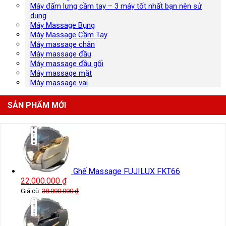
Máy đấm lưng cầm tay – 3 máy tốt nhất bạn nên sử
dụng
Máy Massage Bụng
Máy Massage Cầm Tay
Máy massage chân
Máy massage đầu
Máy massage đầu gối
Máy massage mặt
Máy massage vai
SẢN PHẨM MỚI
Ghế Massage FUJILUX FKT66
22.000.000
₫
Giá cũ:
38.000.000
₫