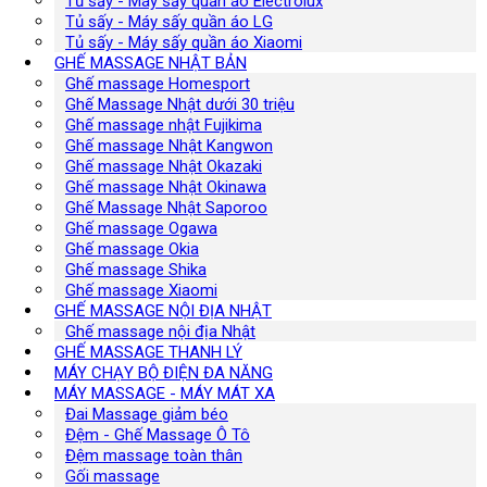
Tủ sấy - Máy sấy quần áo Electrolux
Tủ sấy - Máy sấy quần áo LG
Tủ sấy - Máy sấy quần áo Xiaomi
GHẾ MASSAGE NHẬT BẢN
Ghế massage Homesport
Ghế Massage Nhật dưới 30 triệu
Ghế massage nhật Fujikima
Ghế massage Nhật Kangwon
Ghế massage Nhật Okazaki
Ghế massage Nhật Okinawa
Ghế Massage Nhật Saporoo
Ghế massage Ogawa
Ghế massage Okia
Ghế massage Shika
Ghế massage Xiaomi
GHẾ MASSAGE NỘI ĐỊA NHẬT
Ghế massage nội địa Nhật
GHẾ MASSAGE THANH LÝ
MÁY CHẠY BỘ ĐIỆN ĐA NĂNG
MÁY MASSAGE - MÁY MÁT XA
Đai Massage giảm béo
Đệm - Ghế Massage Ô Tô
Đệm massage toàn thân
Gối massage