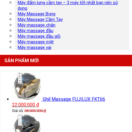
Máy đấm lưng cầm tay – 3 máy tốt nhất bạn nên sử
dụng
Máy Massage Bụng
Máy Massage Cầm Tay
Máy massage chân
Máy massage đầu
Máy massage đầu gối
Máy massage mặt
Máy massage vai
SẢN PHẨM MỚI
Ghế Massage FUJILUX FKT66
22.000.000
₫
Giá cũ:
38.000.000
₫