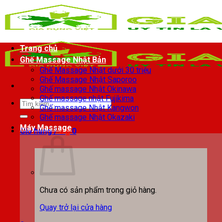
Chuyển
đến
nội
dung
Trang chủ
Ghế Massage Nhật Bản
Ghế Massage Nhật dưới 30 triệu
Ghế Massage Nhật Saporoo
Ghế massage Nhật Okinawa
Ghế massage nhật Fujikima
Tìm
Ghế massage Nhật Kangwon
kiếm:
Ghế massage Nhật Okazaki
Máy Massage
Giỏ hàng /
0
₫
0
Chưa có sản phẩm trong giỏ hàng.
Quay trở lại cửa hàng