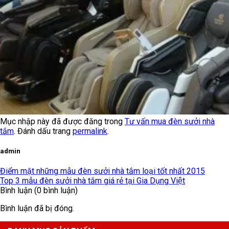
Mục nhập này đã được đăng trong
Tư vấn mua đèn sưởi nhà
tắm
. Đánh dấu trang
permalink
.
admin
Điểm mặt những mẫu đèn sưởi nhà tắm loại tốt nhất 2015
Top 3 mẫu đèn sưởi nhà tắm giá rẻ tại Gia Dụng Việt
Bình luận (0 bình luận)
Bình luận đã bị đóng.