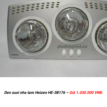
Den suoi nha tam Heizen HE-3B176 –
Giá 1.030.000 VNĐ.