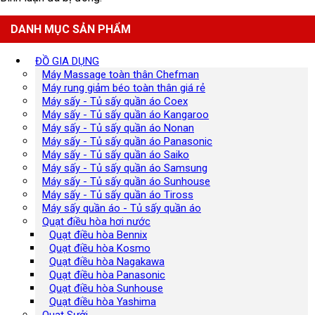
DANH MỤC SẢN PHẨM
ĐỒ GIA DỤNG
Máy Massage toàn thân Chefman
Máy rung giảm béo toàn thân giá rẻ
Máy sấy - Tủ sấy quần áo Coex
Máy sấy - Tủ sấy quần áo Kangaroo
Máy sấy - Tủ sấy quần áo Nonan
Máy sấy - Tủ sấy quần áo Panasonic
Máy sấy - Tủ sấy quần áo Saiko
Máy sấy - Tủ sấy quần áo Samsung
Máy sấy - Tủ sấy quần áo Sunhouse
Máy sấy - Tủ sấy quần áo Tiross
Máy sấy quần áo - Tủ sấy quần áo
Quạt điều hòa hơi nước
Quạt điều hòa Bennix
Quạt điều hòa Kosmo
Quạt điều hòa Nagakawa
Quạt điều hòa Panasonic
Quạt điều hòa Sunhouse
Quạt điều hòa Yashima