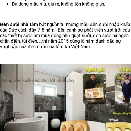
Đa dạng mẫu mã, giá rẻ, không tốn không gian.
Đèn sưởi nhà tắm
bắt nguồn từ những mẫu đèn sưởi nhập khẩu
của Đức cách đây 7-8 năm. Bên cạnh sự phát triển vượt trội của
các thiết bị sưởi ấm mùa đông như quạt sưởi, đèn sưởi halogen,
chăn điện, túi điện, …thì năm 2015 cũng là năm đánh dấu sự
vượt bậc của đèn sưởi nhà tắm tại Việt Nam.