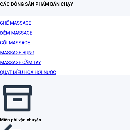
CÁC DÒNG SẢN PHẨM BÁN CHẠY
GHẾ MASSAGE
ĐỆM MASSAGE
GỐI MASSAGE
MASSAGE BỤNG
MASSAGE CẦM TAY
QUẠT ĐIỀU HOÀ HƠI NƯỚC
Miễn phí vận chuyển