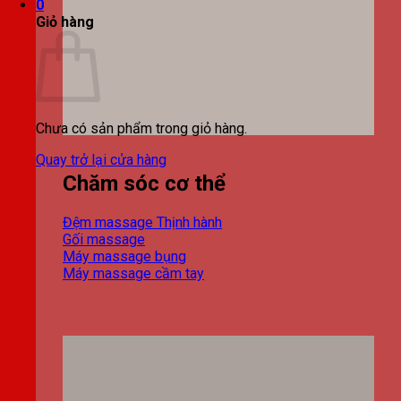
0
Giỏ hàng
Chưa có sản phẩm trong giỏ hàng.
Quay trở lại cửa hàng
Chăm sóc cơ thể
Đệm massage
Gối massage
Máy massage bụng
Máy massage cầm tay