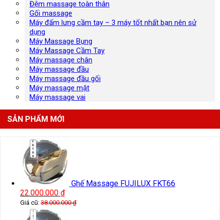
Đệm massage toàn thân
Gối massage
Máy đấm lưng cầm tay – 3 máy tốt nhất bạn nên sử
dụng
Máy Massage Bụng
Máy Massage Cầm Tay
Máy massage chân
Máy massage đầu
Máy massage đầu gối
Máy massage mặt
Máy massage vai
SẢN PHẨM MỚI
Ghế Massage FUJILUX FKT66
22.000.000
₫
Giá cũ:
38.000.000
₫