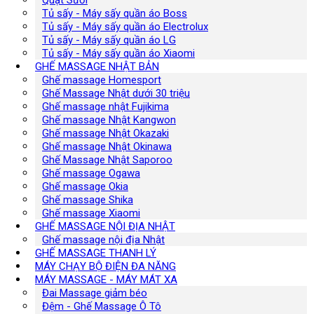
Quạt Sưởi
Tủ sấy - Máy sấy quần áo Boss
Tủ sấy - Máy sấy quần áo Electrolux
Tủ sấy - Máy sấy quần áo LG
Tủ sấy - Máy sấy quần áo Xiaomi
GHẾ MASSAGE NHẬT BẢN
Ghế massage Homesport
Ghế Massage Nhật dưới 30 triệu
Ghế massage nhật Fujikima
Ghế massage Nhật Kangwon
Ghế massage Nhật Okazaki
Ghế massage Nhật Okinawa
Ghế Massage Nhật Saporoo
Ghế massage Ogawa
Ghế massage Okia
Ghế massage Shika
Ghế massage Xiaomi
GHẾ MASSAGE NỘI ĐỊA NHẬT
Ghế massage nội địa Nhật
GHẾ MASSAGE THANH LÝ
MÁY CHẠY BỘ ĐIỆN ĐA NĂNG
MÁY MASSAGE - MÁY MÁT XA
Đai Massage giảm béo
Đệm - Ghế Massage Ô Tô