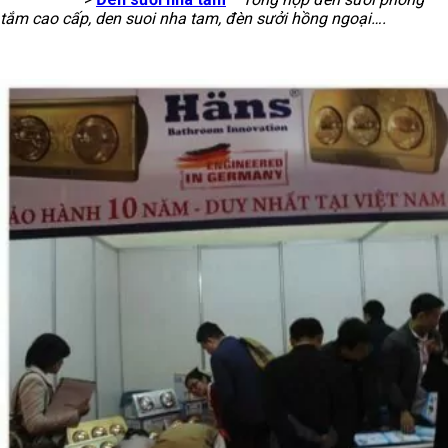
tắm cao cấp, den suoi nha tam, đèn sưởi hồng ngoại….