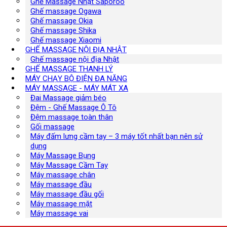
Ghế Massage Nhật Saporoo
Ghế massage Ogawa
Ghế massage Okia
Ghế massage Shika
Ghế massage Xiaomi
GHẾ MASSAGE NỘI ĐỊA NHẬT
Ghế massage nội địa Nhật
GHẾ MASSAGE THANH LÝ
MÁY CHẠY BỘ ĐIỆN ĐA NĂNG
MÁY MASSAGE - MÁY MÁT XA
Đai Massage giảm béo
Đệm - Ghế Massage Ô Tô
Đệm massage toàn thân
Gối massage
Máy đấm lưng cầm tay – 3 máy tốt nhất bạn nên sử
dụng
Máy Massage Bụng
Máy Massage Cầm Tay
Máy massage chân
Máy massage đầu
Máy massage đầu gối
Máy massage mặt
Máy massage vai