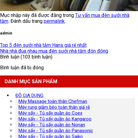
Mục nhập này đã được đăng trong
Tư vấn mua đèn sưởi nhà
tắm
. Đánh dấu trang
permalink
.
admin
Top 5 đèn sưởi nhà tắm Hans giá rẻ nhất
Nhà nhà đua nhau mua đèn sưởi nhà tắm đón đông
Bình luận (103 bình luận)
Bình luận đã bị đóng.
DANH MỤC SẢN PHẨM
ĐỒ GIA DỤNG
Máy Massage toàn thân Chefman
Máy rung giảm béo toàn thân giá rẻ
Máy sấy - Tủ sấy quần áo Coex
Máy sấy - Tủ sấy quần áo Kangaroo
Máy sấy - Tủ sấy quần áo Nonan
Máy sấy - Tủ sấy quần áo Panasonic
Máy sấy - Tủ sấy quần áo Saiko