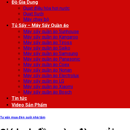
Đồ Gia Dụng
Quạt điều hòa hơi nước
Quạt Sưởi
Máy chạy bộ
Tủ Sấy – Máy Sấy Quần áo
Máy sấy quần áo Sunhouse
Máy sấy quần áo Kangaroo
Máy sấy quần áo Tiross
Máy sấy quần áo Saiko
Máy sấy quần áo Samsung
Máy sấy quần áo Panasonic
Máy sấy quần áo Coex
Máy sấy quần áo Nonan
Máy sấy quần áo Electrolux
Máy sấy quần áo LG
Máy sấy quần áo Xiaomi
Máy sấy quần áo Bosch
Tin tức
Video Sản Phẩm
Tư vấn mua đèn sưởi nhà tắm