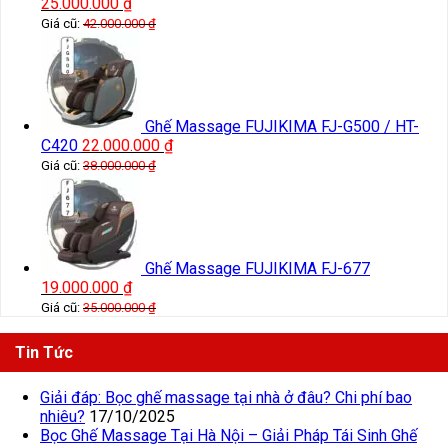
25.000.000
₫
Giá cũ:
42.000.000
₫
Ghế Massage FUJIKIMA FJ-G500 / HT-
C420
22.000.000
₫
Giá cũ:
38.000.000
₫
Ghế Massage FUJIKIMA FJ-677
19.000.000
₫
Giá cũ:
35.000.000
₫
Tin Tức
Giải đáp: Bọc ghế massage tại nhà ở đâu? Chi phí bao
nhiêu?
17/10/2025
Bọc Ghế Massage Tại Hà Nội – Giải Pháp Tái Sinh Ghế