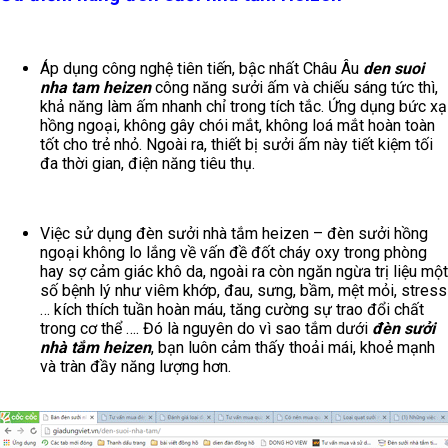
Áp dụng công nghệ tiên tiến, bậc nhất Châu Âu
den suoi
nha tam heizen
công năng sưởi ấm và chiếu sáng tức thì,
khả năng làm ấm nhanh chỉ trong tích tắc. Ứng dụng bức xạ
hồng ngoại, không gây chói mắt, không loá mắt hoàn toàn
tốt cho trẻ nhỏ. Ngoài ra, thiết bị sưởi ấm này tiết kiệm tối
đa thời gian, điện năng tiêu thụ.
Việc sử dụng đèn sưởi nhà tắm heizen – đèn sưởi hồng
ngoại không lo lắng về vấn đề đốt cháy oxy trong phòng
hay sợ cảm giác khô da, ngoài ra còn ngăn
n
gừa trị liệu một
số bệnh lý như viêm khớp, đau, sưng, bầm, mệt mỏi, stress
… kích thích tuần hoàn máu, tăng cường sự trao đổi chất
trong cơ thể …. Đó là nguyên do vì sao tắm dưới
đèn sưởi
nhà tắm heizen
, bạn luôn cảm thấy thoải mái, khoẻ mạnh
và tràn đầy năng lượng hơn.