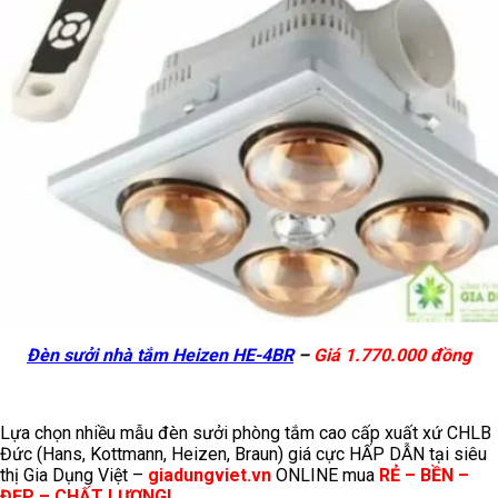
Đèn sưởi nhà tắm Heizen HE-4BR
–
Giá 1.770.000 đồng
Lựa chọn nhiều mẫu đèn sưởi phòng tắm cao cấp xuất xứ CHLB
Đức (Hans, Kottmann, Heizen, Braun) giá cực HẤP DẪN tại siêu
thị Gia Dụng Việt –
giadungviet.vn
ONLINE mua
RẺ – BỀN –
ĐẸP – CHẤT LƯỢNG!