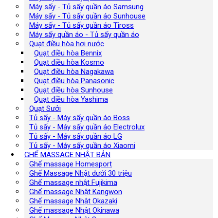
Máy sấy - Tủ sấy quần áo Samsung
Máy sấy - Tủ sấy quần áo Sunhouse
Máy sấy - Tủ sấy quần áo Tiross
Máy sấy quần áo - Tủ sấy quần áo
Quạt điều hòa hơi nước
Quạt điều hòa Bennix
Quạt điều hòa Kosmo
Quạt điều hòa Nagakawa
Quạt điều hòa Panasonic
Quạt điều hòa Sunhouse
Quạt điều hòa Yashima
Quạt Sưởi
Tủ sấy - Máy sấy quần áo Boss
Tủ sấy - Máy sấy quần áo Electrolux
Tủ sấy - Máy sấy quần áo LG
Tủ sấy - Máy sấy quần áo Xiaomi
GHẾ MASSAGE NHẬT BẢN
Ghế massage Homesport
Ghế Massage Nhật dưới 30 triệu
Ghế massage nhật Fujikima
Ghế massage Nhật Kangwon
Ghế massage Nhật Okazaki
Ghế massage Nhật Okinawa