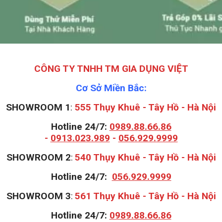
CÔNG TY TNHH TM GIA DỤNG VIỆT
Cơ Sở Miền Bắc:
SHOWROOM 1
:
555 Thụy Khuê - Tây Hồ - Hà Nội
Hotline 24/7:
0989.88.66.86
-
0913.023.989
-
056.929.9999
S
HOWROOM 2
:
540 Thụy Khuê - Tây Hồ - Hà Nội
Hotline 24/7:
056.929.9999
S
HOWROOM 3
:
561 Thụy Khuê - Tây Hồ - Hà Nội
Hotline 24/7:
0989.88.66.86