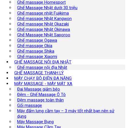
Ghế massage Homesport
Ghế Massage Nhật dưới 30 triệu
Ghế massage nhật Fujikima
Ghế massage Nhật Kangwon
Ghế massage Nhật Okazaki
Ghế massage Nhật Okinawa
Ghế Massage Nhật Saporoo
Ghế massage Ogawa
Ghế massage Okia
Ghế massage Shika
Ghế massage Xiaomi
GHẾ MASSAGE NỘI ĐỊA NHẬT
Ghế massage nội địa Nhật
GHẾ MASSAGE THANH LÝ
MÁY CHẠY BỘ ĐIỆN ĐA NĂNG
MÁY MASSAGE - MÁY MÁT XA
Đai Massage giảm béo
Đệm - Ghế Massage Ô Tô
Đệm massage toàn thân
Gối massage
Máy đấm lưng cầm tay – 3 máy tốt nhất bạn nên sử
dụng
Máy Massage Bụng
Máy Massage Cầm Tay