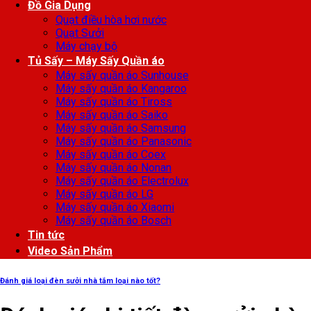
Đồ Gia Dụng
Quạt điều hòa hơi nước
Quạt Sưởi
Máy chạy bộ
Tủ Sấy – Máy Sấy Quần áo
Máy sấy quần áo Sunhouse
Máy sấy quần áo Kangaroo
Máy sấy quần áo Tiross
Máy sấy quần áo Saiko
Máy sấy quần áo Samsung
Máy sấy quần áo Panasonic
Máy sấy quần áo Coex
Máy sấy quần áo Nonan
Máy sấy quần áo Electrolux
Máy sấy quần áo LG
Máy sấy quần áo Xiaomi
Máy sấy quần áo Bosch
Tin tức
Video Sản Phẩm
Đánh giá loại đèn sưởi nhà tắm loại nào tốt?