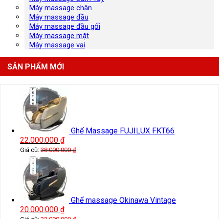
Máy massage chân
Máy massage đầu
Máy massage đầu gối
Máy massage mặt
Máy massage vai
SẢN PHẨM MỚI
Ghế Massage FUJILUX FKT66
22.000.000
₫
Giá cũ:
38.000.000
₫
Ghế massage Okinawa Vintage
20.000.000
₫