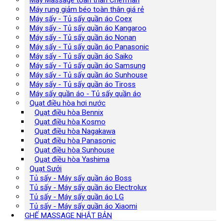
Máy Massage toàn thân Chefman
Máy rung giảm béo toàn thân giá rẻ
Máy sấy - Tủ sấy quần áo Coex
Máy sấy - Tủ sấy quần áo Kangaroo
Máy sấy - Tủ sấy quần áo Nonan
Máy sấy - Tủ sấy quần áo Panasonic
Máy sấy - Tủ sấy quần áo Saiko
Máy sấy - Tủ sấy quần áo Samsung
Máy sấy - Tủ sấy quần áo Sunhouse
Máy sấy - Tủ sấy quần áo Tiross
Máy sấy quần áo - Tủ sấy quần áo
Quạt điều hòa hơi nước
Quạt điều hòa Bennix
Quạt điều hòa Kosmo
Quạt điều hòa Nagakawa
Quạt điều hòa Panasonic
Quạt điều hòa Sunhouse
Quạt điều hòa Yashima
Quạt Sưởi
Tủ sấy - Máy sấy quần áo Boss
Tủ sấy - Máy sấy quần áo Electrolux
Tủ sấy - Máy sấy quần áo LG
Tủ sấy - Máy sấy quần áo Xiaomi
GHẾ MASSAGE NHẬT BẢN