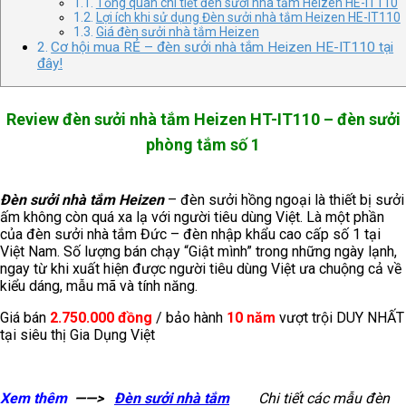
Tổng quan chi tiết đèn sưởi nhà tắm Heizen HE-IT110
Lợi ích khi sử dụng Đèn sưởi nhà tắm Heizen HE-IT110
Giá đèn sưởi nhà tắm Heizen
Cơ hội mua RẺ – đèn sưởi nhà tắm Heizen HE-IT110 tại
đây!
Review đèn sưởi nhà tắm Heizen HT-IT110 – đèn sưởi
phòng tắm số 1
Đèn sưởi nhà tắm Heizen
– đèn sưởi hồng ngoại là thiết bị sưởi
ấm không còn quá xa lạ với người tiêu dùng Việt. Là một phần
của đèn sưởi nhà tắm Đức – đèn nhập khẩu cao cấp số 1 tại
Việt Nam. Số lượng bán chạy “Giật mình” trong những ngày lạnh,
ngay từ khi xuất hiện được người tiêu dùng Việt ưa chuộng cả về
kiểu dáng, mẫu mã và tính năng.
Giá bán
2.750.000 đồng
/ bảo hành
10 năm
vượt trội DUY NHẤT
tại siêu thị Gia Dụng Việt
Xem thêm
——>
Đèn sưởi nhà tắm
Chi tiết các mẫu đèn