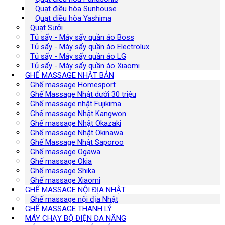
Quạt điều hòa Sunhouse
Quạt điều hòa Yashima
Quạt Sưởi
Tủ sấy - Máy sấy quần áo Boss
Tủ sấy - Máy sấy quần áo Electrolux
Tủ sấy - Máy sấy quần áo LG
Tủ sấy - Máy sấy quần áo Xiaomi
GHẾ MASSAGE NHẬT BẢN
Ghế massage Homesport
Ghế Massage Nhật dưới 30 triệu
Ghế massage nhật Fujikima
Ghế massage Nhật Kangwon
Ghế massage Nhật Okazaki
Ghế massage Nhật Okinawa
Ghế Massage Nhật Saporoo
Ghế massage Ogawa
Ghế massage Okia
Ghế massage Shika
Ghế massage Xiaomi
GHẾ MASSAGE NỘI ĐỊA NHẬT
Ghế massage nội địa Nhật
GHẾ MASSAGE THANH LÝ
MÁY CHẠY BỘ ĐIỆN ĐA NĂNG