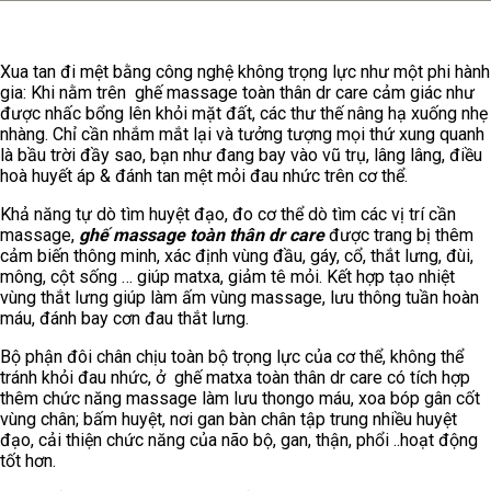
Xua tan đi mệt bằng công nghệ không trọng lực như một phi hành
gia: Khi nằm trên ghế massage toàn thân dr care cảm giác như
được nhấc bổng lên khỏi mặt đất, các thư thế nâng hạ xuống nhẹ
nhàng. Chỉ cần nhắm mắt lại và tưởng tượng mọi thứ xung quanh
là bầu trời đầy sao, bạn như đang bay vào vũ trụ, lâng lâng, điều
hoà huyết áp & đánh tan mệt mỏi đau nhức trên cơ thể.
Khả năng tự dò tìm huyệt đạo, đo cơ thể dò tìm các vị trí cần
massage,
ghế massage toàn thân dr care
được trang bị thêm
cảm biến thông minh, xác định vùng đầu, gáy, cổ, thắt lưng, đùi,
mông, cột sống … giúp matxa, giảm tê mỏi. Kết hợp tạo nhiệt
vùng thắt lưng giúp làm ấm vùng massage, lưu thông tuần hoàn
máu, đánh bay cơn đau thắt lưng.
Bộ phận đôi chân chịu toàn bộ trọng lực của cơ thể, không thể
tránh khỏi đau nhức, ở ghế matxa toàn thân dr care có tích hợp
thêm chức năng massage làm lưu thongo máu, xoa bóp gân cốt
vùng chân; bấm huyệt, nơi gan bàn chân tập trung nhiều huyệt
đạo, cải thiện chức năng của não bộ, gan, thận, phổi ..hoạt động
tốt hơn.