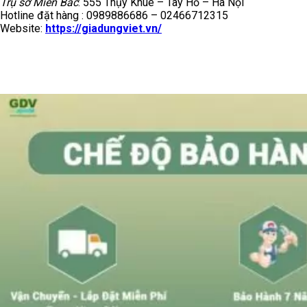
Trụ sở Miền Bắc
: 555 Thụy Khuê – Tây Hồ – Hà Nội
Hotline đặt hàng : 0989886686 – 02466712315
Website:
https://giadungviet.vn/