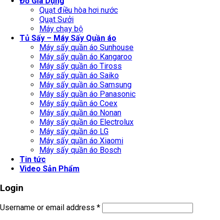
Đồ Gia Dụng
Quạt điều hòa hơi nước
Quạt Sưởi
Máy chạy bộ
Tủ Sấy – Máy Sấy Quần áo
Máy sấy quần áo Sunhouse
Máy sấy quần áo Kangaroo
Máy sấy quần áo Tiross
Máy sấy quần áo Saiko
Máy sấy quần áo Samsung
Máy sấy quần áo Panasonic
Máy sấy quần áo Coex
Máy sấy quần áo Nonan
Máy sấy quần áo Electrolux
Máy sấy quần áo LG
Máy sấy quần áo Xiaomi
Máy sấy quần áo Bosch
Tin tức
Video Sản Phẩm
Login
Username or email address
*