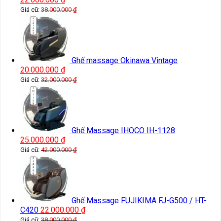
Giá cũ:
38.000.000
₫
Ghế massage Okinawa Vintage
20.000.000
₫
Giá cũ:
32.000.000
₫
Ghế Massage IHOCO IH-1128
25.000.000
₫
Giá cũ:
42.000.000
₫
Ghế Massage FUJIKIMA FJ-G500 / HT-
C420
22.000.000
₫
Giá cũ:
38.000.000
₫