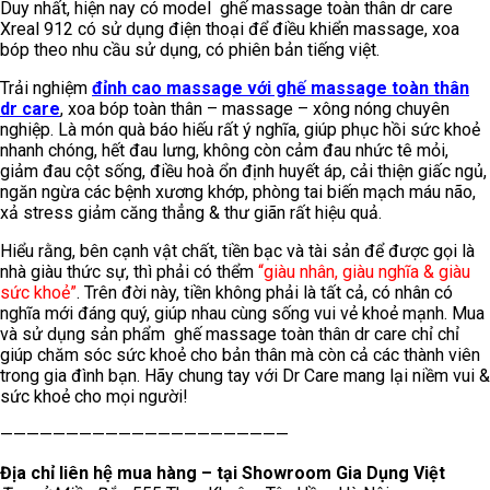
Duy nhất, hiện nay có model ghế massage toàn thân dr care
Xreal 912 có sử dụng điện thoại để điều khiển massage, xoa
bóp theo nhu cầu sử dụng, có phiên bản tiếng việt.
Trải nghiệm
đỉnh cao massage với ghế massage toàn thân
dr care
, xoa bóp toàn thân – massage – xông nóng chuyên
nghiệp. Là món quà báo hiếu rất ý nghĩa, giúp phục hồi sức khoẻ
nhanh chóng, hết đau lưng, không còn cảm đau nhức tê mỏi,
giảm đau cột sống, điều hoà ổn định huyết áp, cải thiện giấc ngủ,
ngăn ngừa các bệnh xương khớp, phòng tai biến mạch máu não,
xả stress giảm căng thẳng & thư giãn rất hiệu quả.
Hiểu rằng, bên cạnh vật chất, tiền bạc và tài sản để được gọi là
nhà giàu thức sự, thì phải có thểm
“giàu nhân, giàu nghĩa & giàu
sức khoẻ”
. Trên đời này, tiền không phải là tất cả, có nhân có
nghĩa mới đáng quý, giúp nhau cùng sống vui vẻ khoẻ mạnh. Mua
và sử dụng sản phẩm ghế massage toàn thân dr care chỉ chỉ
giúp chăm sóc sức khoẻ cho bản thân mà còn cả các thành viên
trong gia đình bạn. Hãy chung tay với Dr Care mang lại niềm vui &
sức khoẻ cho mọi người!
——————————————————————
Địa chỉ liên hệ mua hàng – tại Showroom Gia Dụng Việt