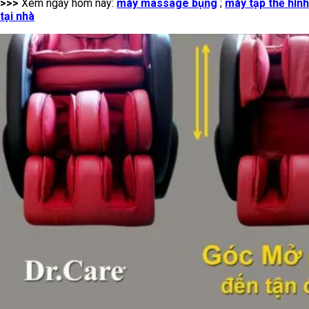
>>>
Xem ngay hôm nay:
máy massage bụng
;
máy tập thể hình
tại nhà