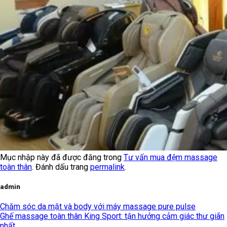
Mục nhập này đã được đăng trong
Tư vấn mua đệm massage
toàn thân
. Đánh dấu trang
permalink
.
admin
Chăm sóc da mặt và body với máy massage pure pulse
Ghế massage toàn thân King Sport: tận hưởng cảm giác thư giãn
nhất