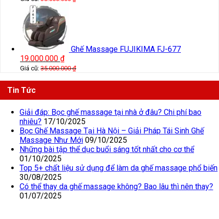
Ghế Massage FUJIKIMA FJ-677
19.000.000
₫
Giá cũ:
35.000.000
₫
Tin Tức
Giải đáp: Bọc ghế massage tại nhà ở đâu? Chi phí bao
nhiêu?
17/10/2025
Bọc Ghế Massage Tại Hà Nội – Giải Pháp Tái Sinh Ghế
Massage Như Mới
09/10/2025
Những bài tập thể dục buổi sáng tốt nhất cho cơ thể
01/10/2025
Top 5+ chất liệu sử dụng để làm da ghế massage phổ biến
30/08/2025
Có thể thay da ghế massage không? Bao lâu thì nên thay?
01/07/2025