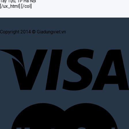
Tây Tựu, TP Hà Nội
[/ux_html] [/col]
Copyright 2014 © Giadungviet.vn