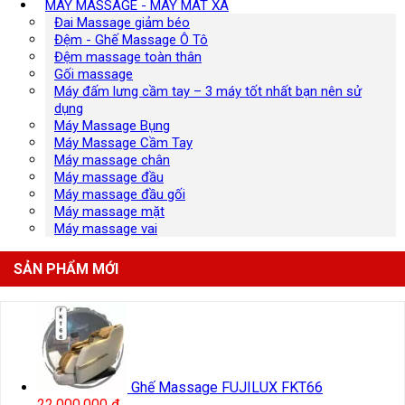
MÁY MASSAGE - MÁY MÁT XA
Đai Massage giảm béo
Đệm - Ghế Massage Ô Tô
Đệm massage toàn thân
Gối massage
Máy đấm lưng cầm tay – 3 máy tốt nhất bạn nên sử
dụng
Máy Massage Bụng
Máy Massage Cầm Tay
Máy massage chân
Máy massage đầu
Máy massage đầu gối
Máy massage mặt
Máy massage vai
SẢN PHẨM MỚI
Ghế Massage FUJILUX FKT66
22.000.000
₫