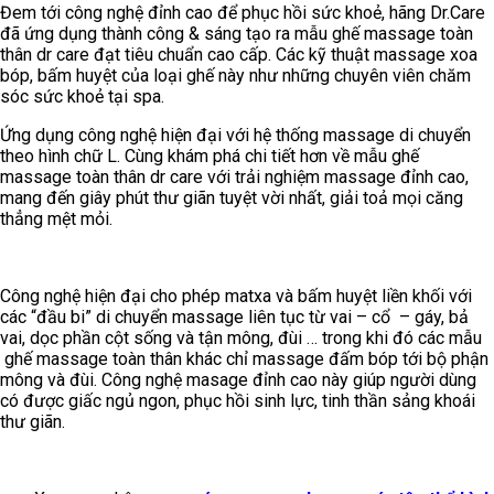
Đem tới công nghệ đỉnh cao để phục hồi sức khoẻ, hãng Dr.Care
đã ứng dụng thành công & sáng tạo ra mẫu ghế massage toàn
thân dr care đạt tiêu chuẩn cao cấp. Các kỹ thuật massage xoa
bóp, bấm huyệt của loại ghế này như những chuyên viên chăm
sóc sức khoẻ tại spa.
Ứng dụng công nghệ hiện đại với hệ thống massage di chuyển
theo hình chữ L. Cùng khám phá chi tiết hơn về mẫu ghế
massage toàn thân dr care với trải nghiệm massage đỉnh cao,
mang đến giây phút thư giãn tuyệt vời nhất, giải toả mọi căng
thẳng mệt mỏi.
Công nghệ hiện đại cho phép matxa và bấm huyệt liền khối với
các “đầu bi” di chuyển massage liên tục từ vai – cổ – gáy, bả
vai, dọc phần cột sống và tận mông, đùi … trong khi đó các mẫu
ghế massage toàn thân khác chỉ massage đấm bóp tới bộ phận
mông và đùi. Công nghệ masage đỉnh cao này giúp người dùng
có được giấc ngủ ngon, phục hồi sinh lực, tinh thần sảng khoái
thư giãn.