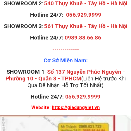
S
HOWROOM 2
:
540 Thụy Khuê - Tây Hồ - Hà Nội
Hotline 24/7:
056.929.9999
S
HOWROOM 3
:
561 Thụy Khuê - Tây Hồ - Hà Nội
Hotline 24/7:
0989.88.66.86
-------------
Cơ Sở Miền Nam:
SHOWROOM 1
:
Số 137 Nguyễn Phúc Nguyên -
Phường 10 - Quận 3 - TP.HCM
(Liên Hệ trước Khi
Qua Để Nhận Hỗ Trợ Tốt Nhất)
Hotline 24/7:
056.929.9999
Website:
https://giadungviet.vn