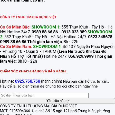
100% thanh toán bảo mật
CÔNG TY TNHH TM GIA DỤNG VIỆT
Cơ Sở Miền Bắc:
SHOWROOM 1:
555 Thụy Khuê - Tây Hồ - Hà
Nội Hotline 24/7:
0989.88.66.86 - 0913.023.989
SHOWROOM
2:
532 Thụy Khuê - Tây Hồ - Hà Nội Hotline 24/7:
0523.345678 -
0989.88.66.86
Thời gian làm việc
: 8h - 22h
Cơ Sở Miền Nam:
SHOWROOM 1
: Số 137 Nguyễn Phúc Nguyên
- Phường 10 - Quận 3 - TP.HCM
(Liên Hệ trước Khi Qua Để
Nhận Hỗ Trợ Tốt Nhất)
Hotline 24/7:
056.929.9999
Thời gian
làm việc
: 8h30 - 22h
CHĂM SÓC KHÁCH HÀNG VÀ BẢO HÀNH:
Hotline
:
0925.758.758
(hành chính)
Nếu bạn cần hỗ trợ, tư vấn...
Hãy để lại số điện thoại để chúng tôi gọi cho bạn ngay nhé.
CÔNG TY TNHH THƯƠNG MẠI GIA DỤNG VIỆT
MST: 0105994366.
Địa chỉ: Số 15 ngõ 121 phố Trung Kiên, phường