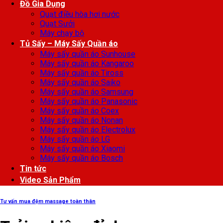
Đồ Gia Dụng
Quạt điều hòa hơi nước
Quạt Sưởi
Máy chạy bộ
Tủ Sấy – Máy Sấy Quần áo
Máy sấy quần áo Sunhouse
Máy sấy quần áo Kangaroo
Máy sấy quần áo Tiross
Máy sấy quần áo Saiko
Máy sấy quần áo Samsung
Máy sấy quần áo Panasonic
Máy sấy quần áo Coex
Máy sấy quần áo Nonan
Máy sấy quần áo Electrolux
Máy sấy quần áo LG
Máy sấy quần áo Xiaomi
Máy sấy quần áo Bosch
Tin tức
Video Sản Phẩm
Tư vấn mua đệm massage toàn thân