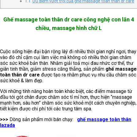
Ưu điểm vượt trội của ghế massage toàn thân dr care
Ghế massage toàn thân dr care công nghệ con lăn 4
chiều, massage hình chữ L
Cuộc sống hiện đại bận rộng lâý đi nhiều thời gian nghỉ ngơi, thay
vào đó chỉ cặm cụi làm việc mà không có nhiều thời gian chăm
sóc sức khoẻ bản thân. Nhằm giải toả mọi đau nhức cơ thể, thư
giãn tinh thần, giảm stress căng thẳng, sản phẩm
ghế massage
toàn thân dr care
được tạo ra nhằm phục vụ nhu cầu chăm sóc
sức khoẻ & làm đẹp.
Với những tính năng hoàn toàn khác biệt, các điểm massage từ
đầu tới gót chân được chăm sóc tỉ mỉ hơn, thực hiện “massage
mạnh hơn, sâu hơn” chăm sóc sức khoẻ một cách chuyên nghiệp,
tiết kiệm được chi phí tới các trung tâm spa.
>>>
Dòng sản phẩm mới bán chạy:
ghế massage toàn thân
lazada