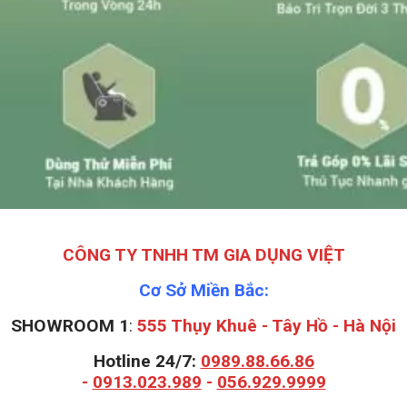
CÔNG TY TNHH TM GIA DỤNG VIỆT
Cơ Sở Miền Bắc:
SHOWROOM 1
:
555 Thụy Khuê - Tây Hồ - Hà Nội
Hotline 24/7:
0989.88.66.86
-
0913.023.989
-
056.929.9999