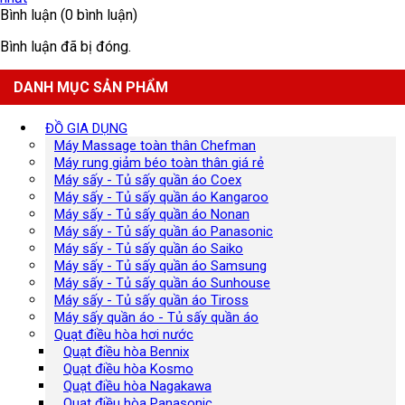
Bình luận (0 bình luận)
Bình luận đã bị đóng.
DANH MỤC SẢN PHẨM
ĐỒ GIA DỤNG
Máy Massage toàn thân Chefman
Máy rung giảm béo toàn thân giá rẻ
Máy sấy - Tủ sấy quần áo Coex
Máy sấy - Tủ sấy quần áo Kangaroo
Máy sấy - Tủ sấy quần áo Nonan
Máy sấy - Tủ sấy quần áo Panasonic
Máy sấy - Tủ sấy quần áo Saiko
Máy sấy - Tủ sấy quần áo Samsung
Máy sấy - Tủ sấy quần áo Sunhouse
Máy sấy - Tủ sấy quần áo Tiross
Máy sấy quần áo - Tủ sấy quần áo
Quạt điều hòa hơi nước
Quạt điều hòa Bennix
Quạt điều hòa Kosmo
Quạt điều hòa Nagakawa
Quạt điều hòa Panasonic