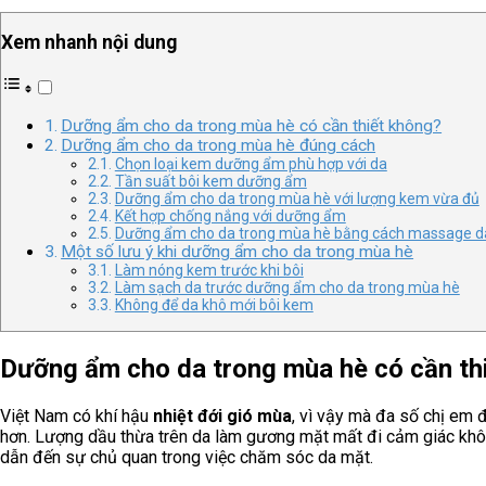
Xem nhanh nội dung
Dưỡng ẩm cho da trong mùa hè có cần thiết không?
Dưỡng ẩm cho da trong mùa hè đúng cách
Chọn loại kem dưỡng ẩm phù hợp với da
Tần suất bôi kem dưỡng ẩm
Dưỡng ẩm cho da trong mùa hè với lượng kem vừa đủ
Kết hợp chống nắng với dưỡng ẩm
Dưỡng ẩm cho da trong mùa hè bằng cách massage da
Một số lưu ý khi dưỡng ẩm cho da trong mùa hè
Làm nóng kem trước khi bôi
Làm sạch da trước dưỡng ẩm cho da trong mùa hè
Không để da khô mới bôi kem
Dưỡng ẩm cho da trong mùa hè có cần th
Việt Nam có khí hậu
nhiệt đới gió mùa
, vì vậy mà đa số chị em 
hơn. Lượng dầu thừa trên da làm gương mặt mất đi cảm giác khô
dẫn đến sự chủ quan trong việc chăm sóc da mặt.