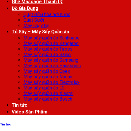
Ghế Massage Thanh Lý
Đồ Gia Dụng
Quạt điều hòa hơi nước
Quạt Sưởi
Máy chạy bộ
Tủ Sấy – Máy Sấy Quần áo
Máy sấy quần áo Sunhouse
Máy sấy quần áo Kangaroo
Máy sấy quần áo Tiross
Máy sấy quần áo Saiko
Máy sấy quần áo Samsung
Máy sấy quần áo Panasonic
Máy sấy quần áo Coex
Máy sấy quần áo Nonan
Máy sấy quần áo Electrolux
Máy sấy quần áo LG
Máy sấy quần áo Xiaomi
Máy sấy quần áo Bosch
Tin tức
Video Sản Phẩm
Tin tức