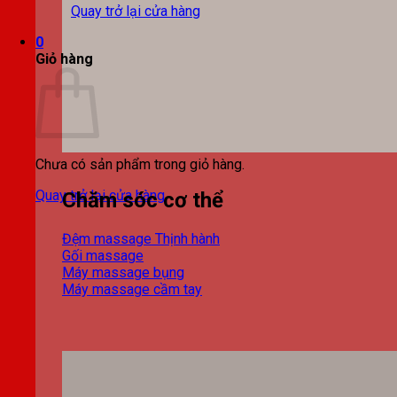
Quay trở lại cửa hàng
0
Giỏ hàng
Chưa có sản phẩm trong giỏ hàng.
Quay trở lại cửa hàng
Chăm sóc cơ thể
Đệm massage
Gối massage
Máy massage bụng
Máy massage cầm tay