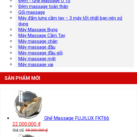
Đệm - Ghế Massage Ô Tô
Đệm massage toàn thân
Gối massage
Máy đấm lưng cầm tay – 3 máy tốt nhất bạn nên sử
dụng
Máy Massage Bụng
Máy Massage Cầm Tay
Máy massage chân
Máy massage đầu
Máy massage đầu gối
Máy massage mặt
Máy massage vai
SẢN PHẨM MỚI
Ghế Massage FUJILUX FKT66
22.000.000
₫
Giá cũ:
38.000.000
₫