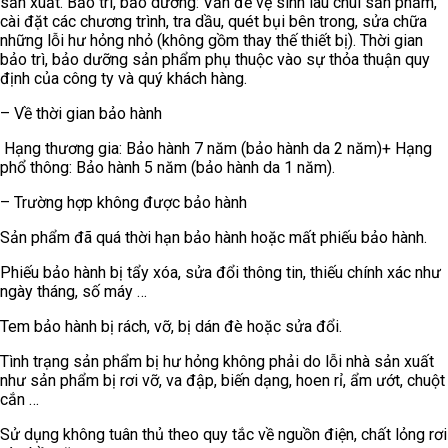
sản xuất. Bảo trì, bảo dưỡng: Vấn đề vệ sinh lau chùi sản phẩm,
cài đặt các chương trình, tra dầu, quét bụi bên trong, sửa chữa
những lỗi hư hỏng nhỏ (không gồm thay thế thiết bị). Thời gian
bảo trì, bảo dưỡng sản phẩm phụ thuộc vào sự thỏa thuận quy
định của công ty và quý khách hàng.
–
Về thời gian bảo hành
Hạng thương gia: Bảo hành 7 năm (bảo hành da 2 năm)+ Hạng
phổ thông: Bảo hành 5 năm (bảo hành da 1 năm).
–
Trường hợp không được bảo hành
Sản phẩm đã quá thời hạn bảo hành hoặc mất phiếu bảo hành
.
Phiếu bảo hành bị tẩy xóa, sửa đổi thông tin, thiếu chính xác như
ngày tháng, số máy …
Tem bảo hành bị rách, vỡ, bị dán đè hoặc sửa đổi
.
Tình trạng sản phẩm bị hư hỏng không phải do lỗi nhà sản xuất
như sản phẩm bị rơi vỡ, va đập, biến dạng, hoen rỉ, ẩm ướt, chuột
cắn …
Sử dụng không tuân thủ theo quy tắc về nguồn điện, chất lỏng rơi