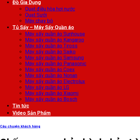
Đồ Gia Dụng
Quạt điều hòa hơi nước
Quạt Sưởi
Máy chạy bộ
Tủ Sấy – Máy Sấy Quần áo
Máy sấy quần áo Sunhouse
Máy sấy quần áo Kangaroo
Máy sấy quần áo Tiross
Máy sấy quần áo Saiko
Máy sấy quần áo Samsung
Máy sấy quần áo Panasonic
Máy sấy quần áo Coex
Máy sấy quần áo Nonan
Máy sấy quần áo Electrolux
Máy sấy quần áo LG
Máy sấy quần áo Xiaomi
Máy sấy quần áo Bosch
Tin tức
Video Sản Phẩm
Câu chuyện khách hàng