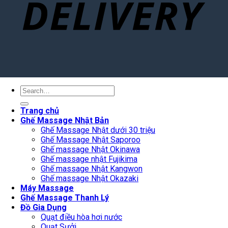
Search
for:
Trang chủ
Ghế Massage Nhật Bản
Ghế Massage Nhật dưới 30 triệu
Ghế Massage Nhật Saporoo
Ghế massage Nhật Okinawa
Ghế massage nhật Fujikima
Ghế massage Nhật Kangwon
Ghế massage Nhật Okazaki
Máy Massage
Ghế Massage Thanh Lý
Đồ Gia Dụng
Quạt điều hòa hơi nước
Quạt Sưởi