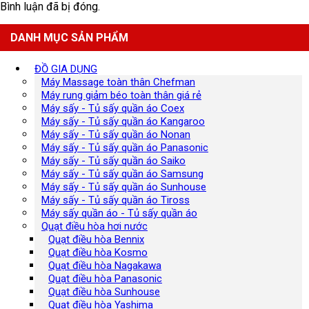
Bình luận đã bị đóng.
DANH MỤC SẢN PHẨM
ĐỒ GIA DỤNG
Máy Massage toàn thân Chefman
Máy rung giảm béo toàn thân giá rẻ
Máy sấy - Tủ sấy quần áo Coex
Máy sấy - Tủ sấy quần áo Kangaroo
Máy sấy - Tủ sấy quần áo Nonan
Máy sấy - Tủ sấy quần áo Panasonic
Máy sấy - Tủ sấy quần áo Saiko
Máy sấy - Tủ sấy quần áo Samsung
Máy sấy - Tủ sấy quần áo Sunhouse
Máy sấy - Tủ sấy quần áo Tiross
Máy sấy quần áo - Tủ sấy quần áo
Quạt điều hòa hơi nước
Quạt điều hòa Bennix
Quạt điều hòa Kosmo
Quạt điều hòa Nagakawa
Quạt điều hòa Panasonic
Quạt điều hòa Sunhouse
Quạt điều hòa Yashima