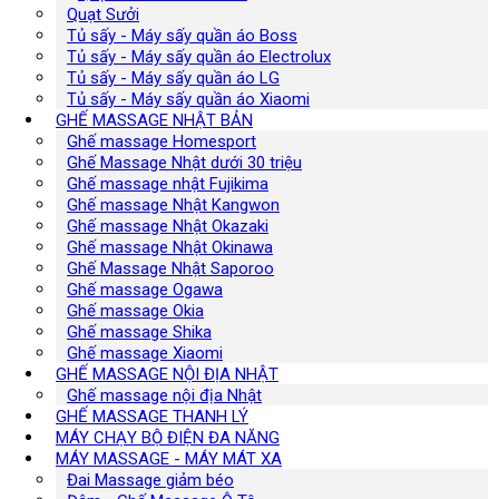
Quạt Sưởi
Tủ sấy - Máy sấy quần áo Boss
Tủ sấy - Máy sấy quần áo Electrolux
Tủ sấy - Máy sấy quần áo LG
Tủ sấy - Máy sấy quần áo Xiaomi
GHẾ MASSAGE NHẬT BẢN
Ghế massage Homesport
Ghế Massage Nhật dưới 30 triệu
Ghế massage nhật Fujikima
Ghế massage Nhật Kangwon
Ghế massage Nhật Okazaki
Ghế massage Nhật Okinawa
Ghế Massage Nhật Saporoo
Ghế massage Ogawa
Ghế massage Okia
Ghế massage Shika
Ghế massage Xiaomi
GHẾ MASSAGE NỘI ĐỊA NHẬT
Ghế massage nội địa Nhật
GHẾ MASSAGE THANH LÝ
MÁY CHẠY BỘ ĐIỆN ĐA NĂNG
MÁY MASSAGE - MÁY MÁT XA
Đai Massage giảm béo