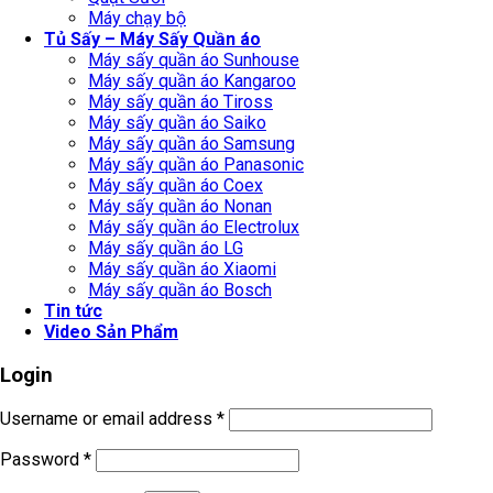
Máy chạy bộ
Tủ Sấy – Máy Sấy Quần áo
Máy sấy quần áo Sunhouse
Máy sấy quần áo Kangaroo
Máy sấy quần áo Tiross
Máy sấy quần áo Saiko
Máy sấy quần áo Samsung
Máy sấy quần áo Panasonic
Máy sấy quần áo Coex
Máy sấy quần áo Nonan
Máy sấy quần áo Electrolux
Máy sấy quần áo LG
Máy sấy quần áo Xiaomi
Máy sấy quần áo Bosch
Tin tức
Video Sản Phẩm
Login
Username or email address
*
Password
*