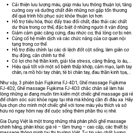
Cải thiện lưu lượng máu, giúp máu lưu thông thuận lợi, tăng
cường oxy và dưỡng chất đến những nơi gặp tổn thương
để quá trình hồi phục sức khỏe thuận lợi hơn.
Hỗ trợ tiêu hóa, thúc đẩy trao đổi chất, đào thải các chất
dư thừa trong cơ thể, đặc biệt ở những người ít vận động.
Giảm cảm giác căng cứng, đau nhức cơ, thả lỏng cơ bị nén.
Củng cố hệ miễn dịch và các chức năng của cơ quan nội
tạng trong cơ thể.
Hỗ trợ điều chỉnh lại các di lệch đốt cột sống, làm giãn cơ
thụ động, căn chỉnh tư thế.
Có lợi cho hệ thần kinh, giải tỏa stress, căng thẳng, lo âu,…
Hiệu quả tốt với một số bệnh thấp khớp, cảm mạo, lạnh tay
chân, ra mồ hôi tay chân, tê bì chân tay, đau thần kinh tọa,…
Như vậy, 3 phiên bản Fujikima FJ-4D1, Ghế massage Fujikima
FJ-4D2, Ghế massage Fujikima FJ-4D3 chắc chắn sẽ làm hài
lòng những ai đang muốn tìm kiếm một chiếc ghế massage giá rẻ
để chăm sóc sức khỏe ngay tại nhà mà không cần đi đâu xa. Hãy
lựa chọn cho mình một chiếc ghế với tone màu yêu thích và sở
hứu nó ngay hôm nay để cuộc sống thêm phần thú vị nhé.
Gia Dụng Việt là một trong những nhà phân phối ghế massage
chính hãng, phân khúc giá rẻ – tầm trung – cao cấp, các thiết bị
massage thông minh tại thị trường Việt. Tự tin vào chất lượng