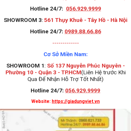
Hotline 24/7:
056.929.9999
S
HOWROOM 3
:
561 Thụy Khuê - Tây Hồ - Hà Nội
Hotline 24/7:
0989.88.66.86
-------------
Cơ Sở Miền Nam:
SHOWROOM 1
:
Số 137 Nguyễn Phúc Nguyên -
Phường 10 - Quận 3 - TP.HCM
(Liên Hệ trước Khi
Qua Để Nhận Hỗ Trợ Tốt Nhất)
Hotline 24/7:
056.929.9999
Website:
https://giadungviet.vn