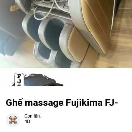
Ghế massage Fujikima FJ-
4D1/ 4D2/ 4D3
Con lăn:
4D