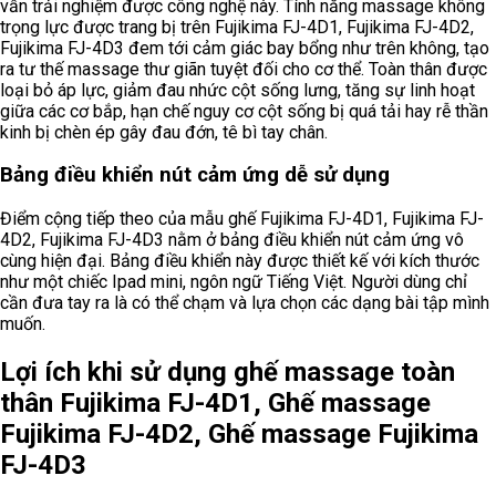
vẫn trải nghiệm được công nghệ này. Tính năng massage không
trọng lực được trang bị trên Fujikima FJ-4D1, Fujikima FJ-4D2,
Fujikima FJ-4D3 đem tới cảm giác bay bổng như trên không, tạo
ra tư thế massage thư giãn tuyệt đối cho cơ thể. Toàn thân được
loại bỏ áp lực, giảm đau nhức cột sống lưng, tăng sự linh hoạt
giữa các cơ bắp, hạn chế nguy cơ cột sống bị quá tải hay rễ thần
kinh bị chèn ép gây đau đớn, tê bì tay chân.
Bảng điều khiển nút cảm ứng dễ sử dụng
Điểm cộng tiếp theo của mẫu ghế Fujikima FJ-4D1, Fujikima FJ-
4D2, Fujikima FJ-4D3 nằm ở bảng điều khiển nút cảm ứng vô
cùng hiện đại. Bảng điều khiển này được thiết kế với kích thước
như một chiếc Ipad mini, ngôn ngữ Tiếng Việt. Người dùng chỉ
cần đưa tay ra là có thể chạm và lựa chọn các dạng bài tập mình
muốn.
Lợi ích khi sử dụng ghế massage toàn
thân Fujikima FJ-4D1, Ghế massage
Fujikima FJ-4D2, Ghế massage Fujikima
FJ-4D3