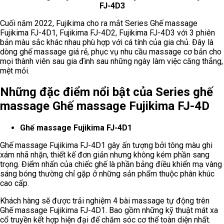
FJ-4D3
Cuối năm 2022, Fujikima cho ra mắt Series Ghế massage
Fujikima FJ-4D1, Fujikima FJ-4D2, Fujikima FJ-4D3 với 3 phiên
bản màu sắc khác nhau phù hợp với cá tính của gia chủ. Đây là
dòng ghế massage giá rẻ, phục vụ nhu cầu massage cơ bản cho
mọi thành viên sau gia đình sau những ngày làm việc căng thẳng,
mệt mỏi.
Những đặc điểm nổi bật của Series ghế
massage Ghế massage Fujikima FJ-4D
Ghế massage Fujikima FJ-4D1
Ghế massage Fujikima FJ-4D1 gây ấn tượng bởi tông màu ghi
xám nhã nhặn, thiết kế đơn giản nhưng không kém phần sang
trọng. Điểm nhấn của chiếc ghế là phần bảng điều khiển mạ vàng
sáng bóng thường chỉ gặp ở những sản phẩm thuộc phân khúc
cao cấp.
Khách hàng sẽ được trải nghiệm 4 bài massage tự động trên
Ghế massage Fujikima FJ-4D1. Bao gồm những kỹ thuật mát xa
cổ truyền kết hợp hiện đại để chăm sóc cơ thể toàn diện nhất.