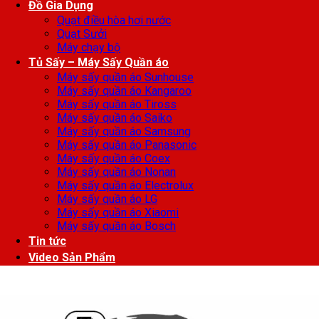
Đồ Gia Dụng
Quạt điều hòa hơi nước
Quạt Sưởi
Máy chạy bộ
Tủ Sấy – Máy Sấy Quần áo
Máy sấy quần áo Sunhouse
Máy sấy quần áo Kangaroo
Máy sấy quần áo Tiross
Máy sấy quần áo Saiko
Máy sấy quần áo Samsung
Máy sấy quần áo Panasonic
Máy sấy quần áo Coex
Máy sấy quần áo Nonan
Máy sấy quần áo Electrolux
Máy sấy quần áo LG
Máy sấy quần áo Xiaomi
Máy sấy quần áo Bosch
Tin tức
Video Sản Phẩm