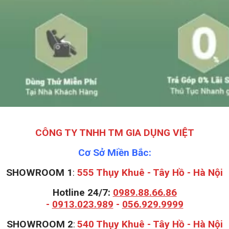
CÔNG TY TNHH TM GIA DỤNG VIỆT
Cơ Sở Miền Bắc:
SHOWROOM 1
:
555 Thụy Khuê - Tây Hồ - Hà Nội
Hotline 24/7:
0989.88.66.86
-
0913.023.989
-
056.929.9999
S
HOWROOM 2
:
540 Thụy Khuê - Tây Hồ - Hà Nội