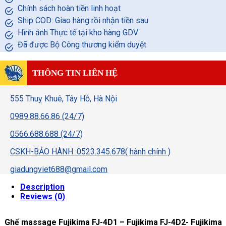
Chính sách hoàn tiền linh hoạt
Ship COD: Giao hàng rồi nhận tiền sau
Hình ảnh Thực tế tại kho hàng GDV
Đã được Bộ Công thương kiểm duyệt
THÔNG TIN LIÊN HỆ
555 Thuỵ Khuê, Tây Hồ, Hà Nội
0989.88.66.86 (24/7)
0566.688.688 (24/7)
CSKH-BẢO HÀNH :0523.345.678( hành chính )
giadungviet688@gmail.com
Description
Reviews (0)
Ghế massage Fujikima FJ-4D1 – Fujikima FJ-4D2- Fujikima