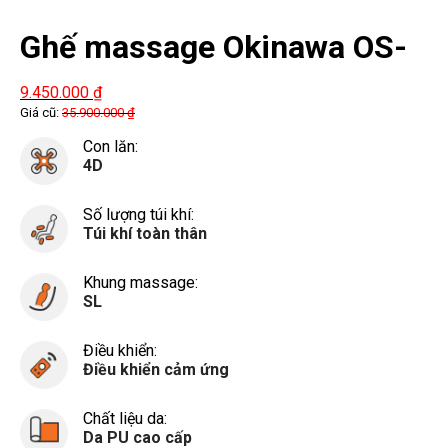
Ghế massage Okinawa OS-
111
9.450.000
₫
Giá cũ:
35.900.000
₫
Con lăn:
4D
Số lượng túi khí:
Túi khí toàn thân
Khung massage:
SL
Điều khiển:
Điều khiển cảm ứng
Chất liệu da:
Da PU cao cấp