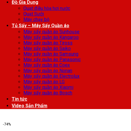
Đồ Gia Dụng
Quạt điều hòa hơi nước
Quạt Sưởi
Máy chạy bộ
Tủ Sấy – Máy Sấy Quần áo
Máy sấy quần áo Sunhouse
Máy sấy quần áo Kangaroo
Máy sấy quần áo Tiross
Máy sấy quần áo Saiko
Máy sấy quần áo Samsung
Máy sấy quần áo Panasonic
Máy sấy quần áo Coex
Máy sấy quần áo Nonan
Máy sấy quần áo Electrolux
Máy sấy quần áo LG
Máy sấy quần áo Xiaomi
Máy sấy quần áo Bosch
Tin tức
Video Sản Phẩm
-74%