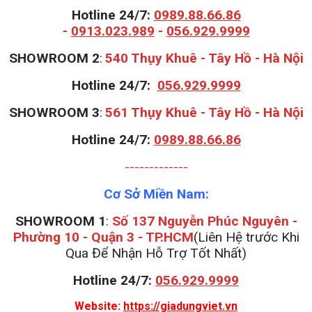
Hotline 24/7:
0989.88.66.86
-
0913.023.989
-
056.929.9999
S
HOWROOM 2
:
540 Thụy Khuê - Tây Hồ - Hà Nội
Hotline 24/7:
056.929.9999
S
HOWROOM 3
:
561 Thụy Khuê - Tây Hồ - Hà Nội
Hotline 24/7:
0989.88.66.86
-------------
Cơ Sở Miền Nam:
SHOWROOM 1
:
Số 137 Nguyễn Phúc Nguyên -
Phường 10 - Quận 3 - TP.HCM
(Liên Hệ trước Khi
Qua Để Nhận Hỗ Trợ Tốt Nhất)
Hotline 24/7:
056.929.9999
Website:
https://giadungviet.vn