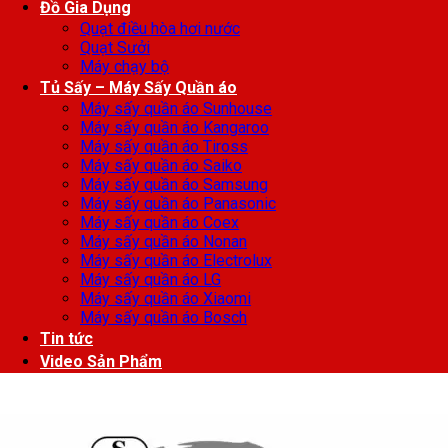
Đồ Gia Dụng
Quạt điều hòa hơi nước
Quạt Sưởi
Máy chạy bộ
Tủ Sấy – Máy Sấy Quần áo
Máy sấy quần áo Sunhouse
Máy sấy quần áo Kangaroo
Máy sấy quần áo Tiross
Máy sấy quần áo Saiko
Máy sấy quần áo Samsung
Máy sấy quần áo Panasonic
Máy sấy quần áo Coex
Máy sấy quần áo Nonan
Máy sấy quần áo Electrolux
Máy sấy quần áo LG
Máy sấy quần áo Xiaomi
Máy sấy quần áo Bosch
Tin tức
Video Sản Phẩm