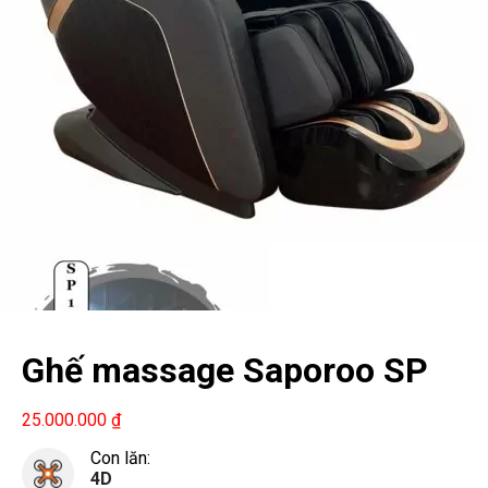
Ghế massage Saporoo SP
1125
25.000.000
₫
Con lăn:
4D