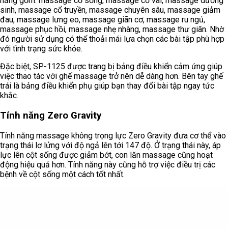
năng gồm: massage cổ sống, massage cổ vai, massage dưỡng
sinh, massage cổ truyền, massage chuyên sâu, massage giảm
đau, massage lưng eo, massage giãn cơ, massage ru ngủ,
massage phục hồi, massage nhẹ nhàng, massage thư giãn. Nhờ
đó người sử dụng có thể thoải mái lựa chọn các bài tập phù hợp
với tình trạng sức khỏe.
Đặc biệt, SP-1125 được trang bị bảng điều khiển cảm ứng giúp
việc thao tác với ghế massage trở nên dễ dàng hơn. Bên tay ghế
trái là bảng điều khiển phụ giúp bạn thay đổi bài tập ngay tức
khắc.
Tính năng Zero Gravity
Tính năng massage không trọng lực Zero Gravity đưa cơ thể vào
trạng thái lơ lửng với độ ngả lên tới 147 độ. Ở trạng thái này, áp
lực lên cột sống được giảm bớt, con lăn massage cũng hoạt
động hiệu quả hơn. Tính năng này cũng hỗ trợ việc điều trị các
bệnh về cột sống một cách tốt nhất.