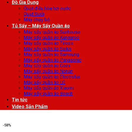
Đồ Gia Dụng
Quạt điều hòa hơi nước
Quạt Sưởi
Máy chạy bộ
Tủ Sấy – Máy Sấy Quần áo
Máy sấy quần áo Sunhouse
Máy sấy quần áo Kangaroo
Máy sấy quần áo Tiross
Máy sấy quần áo Saiko
Máy sấy quần áo Samsung
Máy sấy quần áo Panasonic
Máy sấy quần áo Coex
Máy sấy quần áo Nonan
Máy sấy quần áo Electrolux
Máy sấy quần áo LG
Máy sấy quần áo Xiaomi
Máy sấy quần áo Bosch
Tin tức
Video Sản Phẩm
-58%