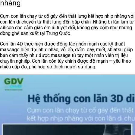
nhàng
Cụm con lăn chạy từ cổ gáy đến thắt lưng kết hợp nhịp nhàng với
con lăn di chuyển từ thắt lưng đến bắp chân. Những bi lăn làm từ
silicon cho cảm giác êm ái tuyệt đối, không gây cộm như những
dòng ghế sản xuất tại Trung Quốc.
Con lăn 4D thực hiện được động tác nhấn mạnh các kỹ thuật
massage hiện đại như: nhào, vỗ, ấn, đấm, day, miết, shiatsu giúp
bạn cảm thấy như được massage từ tay một nhân viên trị liệu
chuyên nghiệp. Con lăn còn tùy chỉnh được độ mạnh – yếu theo
nhiều cấp độ, phù hợp sở thích người sử dụng.