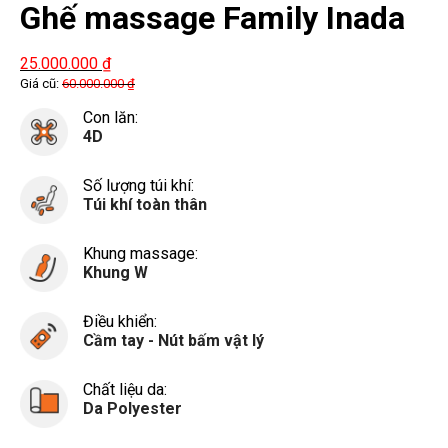
Ghế massage Family Inada
FMC-WG2200
25.000.000
₫
Giá cũ:
60.000.000
₫
Con lăn:
4D
Số lượng túi khí:
Túi khí toàn thân
Khung massage:
Khung W
Điều khiển:
Cầm tay - Nút bấm vật lý
Chất liệu da:
Da Polyester