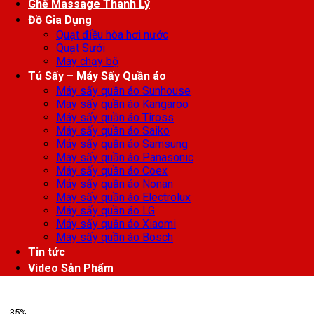
Ghế Massage Thanh Lý
Đồ Gia Dụng
Quạt điều hòa hơi nước
Quạt Sưởi
Máy chạy bộ
Tủ Sấy – Máy Sấy Quần áo
Máy sấy quần áo Sunhouse
Máy sấy quần áo Kangaroo
Máy sấy quần áo Tiross
Máy sấy quần áo Saiko
Máy sấy quần áo Samsung
Máy sấy quần áo Panasonic
Máy sấy quần áo Coex
Máy sấy quần áo Nonan
Máy sấy quần áo Electrolux
Máy sấy quần áo LG
Máy sấy quần áo Xiaomi
Máy sấy quần áo Bosch
Tin tức
Video Sản Phẩm
-35%