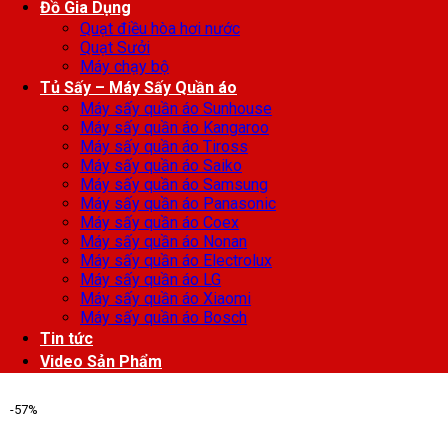
Đồ Gia Dụng
Quạt điều hòa hơi nước
Quạt Sưởi
Máy chạy bộ
Tủ Sấy – Máy Sấy Quần áo
Máy sấy quần áo Sunhouse
Máy sấy quần áo Kangaroo
Máy sấy quần áo Tiross
Máy sấy quần áo Saiko
Máy sấy quần áo Samsung
Máy sấy quần áo Panasonic
Máy sấy quần áo Coex
Máy sấy quần áo Nonan
Máy sấy quần áo Electrolux
Máy sấy quần áo LG
Máy sấy quần áo Xiaomi
Máy sấy quần áo Bosch
Tin tức
Video Sản Phẩm
-57%