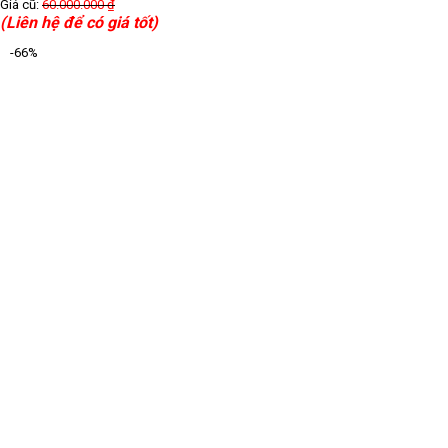
Giá cũ:
60.000.000
₫
(Liên hệ để có giá tốt)
-66%