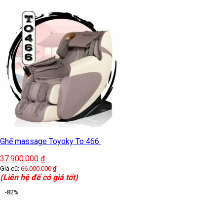
Ghế massage Toyoky To 466
37.900.000
₫
Giá cũ:
66.000.000
₫
(Liên hệ để có giá tốt)
-82%