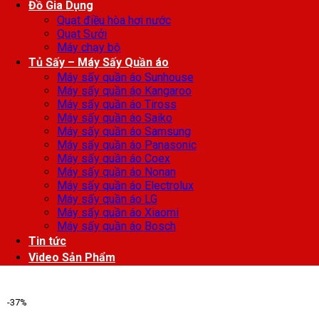
Đồ Gia Dụng
Quạt điều hòa hơi nước
Quạt Sưởi
Máy chạy bộ
Tủ Sấy – Máy Sấy Quần áo
Máy sấy quần áo Sunhouse
Máy sấy quần áo Kangaroo
Máy sấy quần áo Tiross
Máy sấy quần áo Saiko
Máy sấy quần áo Samsung
Máy sấy quần áo Panasonic
Máy sấy quần áo Coex
Máy sấy quần áo Nonan
Máy sấy quần áo Electrolux
Máy sấy quần áo LG
Máy sấy quần áo Xiaomi
Máy sấy quần áo Bosch
Tin tức
Video Sản Phẩm
-37%