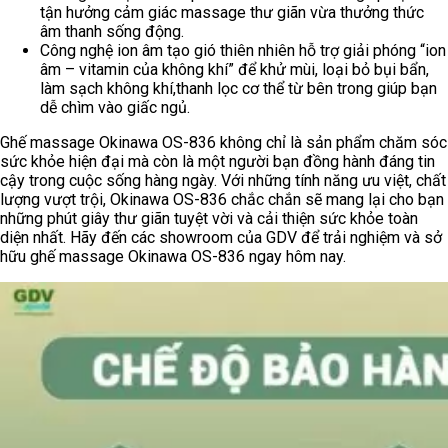
tận hưởng cảm giác massage thư giãn vừa thưởng thức
âm thanh sống động.
Công nghệ ion âm tạo gió thiên nhiên hỗ trợ giải phóng “ion
âm – vitamin của không khí” để khử mùi, loại bỏ bụi bẩn,
làm sạch không khí,thanh lọc cơ thể từ bên trong giúp bạn
dễ chìm vào giấc ngủ.
Ghế massage Okinawa OS-836 không chỉ là sản phẩm chăm sóc
sức khỏe hiện đại mà còn là một người bạn đồng hành đáng tin
cậy trong cuộc sống hàng ngày. Với những tính năng ưu việt, chất
lượng vượt trội, Okinawa OS-836 chắc chắn sẽ mang lại cho bạn
những phút giây thư giãn tuyệt vời và cải thiện sức khỏe toàn
diện nhất. Hãy đến các showroom của GDV để trải nghiệm và sở
hữu ghế massage Okinawa OS-836 ngay hôm nay.