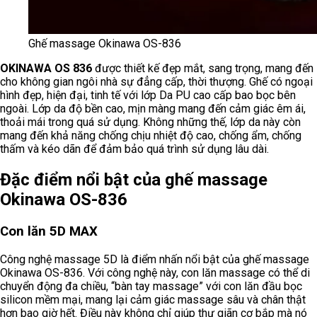
Ghế massage Okinawa OS-836
OKINAWA OS 836
được thiết kế đẹp mắt, sang trọng, mang đến
cho không gian ngôi nhà sự đẳng cấp, thời thượng. Ghế có ngoại
hình đẹp, hiện đại, tinh tế với lớp Da PU cao cấp bao bọc bên
ngoài. Lớp da độ bền cao, mịn màng mang đến cảm giác êm ái,
thoải mái trong quá sử dụng. Không những thế, lớp da này còn
mang đến khả năng chống chịu nhiệt độ cao, chống ẩm, chống
thấm và kéo dãn để đảm bảo quá trình sử dụng lâu dài.
Đặc điểm nổi bật của ghế massage
Okinawa OS-836
Con lăn 5D MAX
Công nghệ massage 5D là điểm nhấn nổi bật của ghế massage
Okinawa OS-836. Với công nghệ này, con lăn massage có thể di
chuyển động đa chiều, “bàn tay massage” với con lăn đầu bọc
silicon mềm mại, mang lại cảm giác massage sâu và chân thật
hơn bao giờ hết. Điều này không chỉ giúp thư giãn cơ bắp mà nó