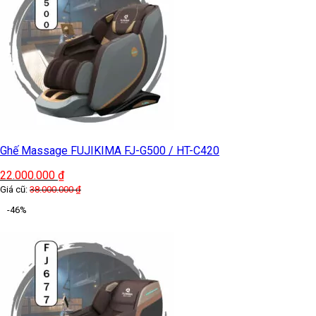
Ghế Massage FUJIKIMA FJ-G500 / HT-C420
22.000.000
₫
Giá cũ:
38.000.000
₫
-46%