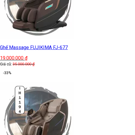
Ghế Massage FUJIKIMA FJ-677
19.000.000
₫
Giá cũ:
35.000.000
₫
-33%