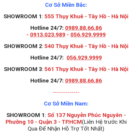
Cơ Sở Miền Bắc:
SHOWROOM 1
:
555 Thụy Khuê - Tây Hồ - Hà Nội
Hotline 24/7:
0989.88.66.86
-
0913.023.989
-
056.929.9999
S
HOWROOM 2
:
540 Thụy Khuê - Tây Hồ - Hà Nội
Hotline 24/7:
056.929.9999
S
HOWROOM 3
:
561 Thụy Khuê - Tây Hồ - Hà Nội
Hotline 24/7:
0989.88.66.86
-------------
Cơ Sở Miền Nam:
SHOWROOM 1
:
Số 137 Nguyễn Phúc Nguyên -
Phường 10 - Quận 3 - TP.HCM
(Liên Hệ trước Khi
Qua Để Nhận Hỗ Trợ Tốt Nhất)