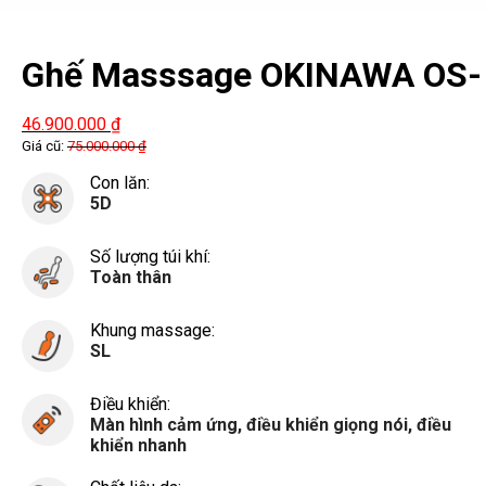
Ghế Masssage OKINAWA OS-
836
46.900.000
₫
Giá cũ:
75.000.000
₫
Con lăn:
5D
Số lượng túi khí:
Toàn thân
Khung massage:
SL
Điều khiển:
Màn hình cảm ứng, điều khiển giọng nói, điều
khiển nhanh