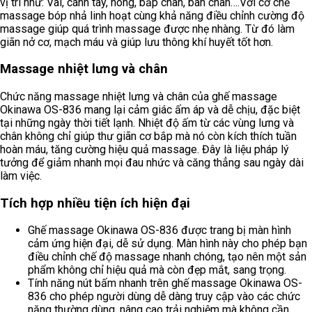
vị trí như: Vai, cánh tay, hông, bắp chân, bàn chân….Với cơ chế
massage bóp nhả linh hoạt cùng khả năng điều chỉnh cường độ
massage giúp quá trình massage được nhẹ nhàng. Từ đó làm
giãn nở cơ, mạch máu và giúp lưu thông khí huyết tốt hơn.
Massage nhiệt lưng và chân
Chức năng massage nhiệt lưng và chân của ghế massage
Okinawa OS-836 mang lại cảm giác ấm áp và dễ chịu, đặc biệt
tại những ngày thời tiết lạnh. Nhiệt độ ấm từ các vùng lưng và
chân không chỉ giúp thư giãn cơ bắp mà nó còn kích thích tuần
hoàn máu, tăng cường hiệu quả massage. Đây là liệu pháp lý
tưởng để giảm nhanh mọi đau nhức và căng thẳng sau ngày dài
làm việc.
Tích hợp nhiều tiện ích hiện đại
Ghế massage Okinawa OS-836 được trang bị màn hình
cảm ứng hiện đại, dễ sử dụng. Màn hình này cho phép bạn
điều chỉnh chế độ massage nhanh chóng, tạo nên một sản
phẩm không chỉ hiệu quả mà còn đẹp mắt, sang trọng.
Tính năng nút bấm nhanh trên ghế massage Okinawa OS-
836 cho phép người dùng dễ dàng truy cập vào các chức
năng thường dùng, nâng cao trải nghiệm mà không cần