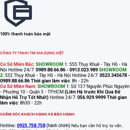
100% thanh toán bảo mật
CÔNG TY TNHH TM GIA DỤNG VIỆT
Cơ Sở Miền Bắc:
SHOWROOM 1:
555 Thụy Khuê - Tây Hồ - Hà
Nội Hotline 24/7:
0989.88.66.86 - 0913.023.989
SHOWROOM
2:
532 Thụy Khuê - Tây Hồ - Hà Nội Hotline 24/7:
0523.345678 -
0989.88.66.86
Thời gian làm việc
: 8h - 22h
Cơ Sở Miền Nam:
SHOWROOM 1
: Số 137 Nguyễn Phúc Nguyên
- Phường 10 - Quận 3 - TP.HCM
(Liên Hệ trước Khi Qua Để
Nhận Hỗ Trợ Tốt Nhất)
Hotline 24/7:
056.929.9999
Thời gian
làm việc
: 8h30 - 22h
CHĂM SÓC KHÁCH HÀNG VÀ BẢO HÀNH:
Hotline
:
0925.758.758
(hành chính)
Nếu bạn cần hỗ trợ, tư vấn...