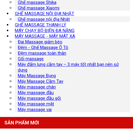
Ghế massage Shika
Ghế massage Xiaomi
GHẾ MASSAGE NỘI ĐỊA NHẬT
Ghế massage nội địa Nhật
GHẾ MASSAGE THANH LÝ
MÁY CHẠY BỘ ĐIỆN ĐA NĂNG
MÁY MASSAGE - MÁY MÁT XA
Đai Massage giảm béo
Đệm - Ghế Massage Ô Tô
Đệm massage toàn thân
Gối massage
Máy đấm lưng cầm tay – 3 máy tốt nhất bạn nên sử
dụng
Máy Massage Bụng
Máy Massage Cầm Tay
Máy massage chân
Máy massage đầu
Máy massage đầu gối
Máy massage mặt
Máy massage vai
SẢN PHẨM MỚI