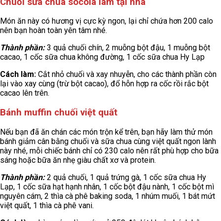
Chuối sữa chua socola làm tại nhà
Món ăn này có hương vị cực kỳ ngon, lại chỉ chứa hơn 200 calo
nên bạn hoàn toàn yên tâm nhé.
Thành phần:
3 quả chuối chín, 2 muỗng bột đậu, 1 muỗng bột
cacao, 1 cốc sữa chua không đường, 1 cốc sữa chua Hy Lạp
Cách làm:
Cắt nhỏ chuối và xay nhuyễn, cho các thành phần còn
lại vào xay cùng (trừ bột cacao), đổ hỗn hợp ra cốc rồi rắc bột
cacao lên trên.
Bánh muffin chuối việt quất
Nếu bạn đã ăn chán các món trộn kể trên, bạn hãy làm thử món
bánh giảm cân bằng chuối và sữa chua cùng việt quất ngon lành
này nhé, mỗi chiếc bánh chỉ có 230 calo nên rất phù hợp cho bữa
sáng hoặc bữa ăn nhẹ giàu chất xơ và protein.
Thành phần:
2 quả chuối, 1 quả trứng gà, 1 cốc sữa chua Hy
Lạp, 1 cốc sữa hạt hạnh nhân, 1 cốc bột đậu nành, 1 cốc bột mì
nguyên cám, 2 thìa cà phê baking soda, 1 nhúm muối, 1 bát mứt
việt quất, 1 thìa cà phê vani.