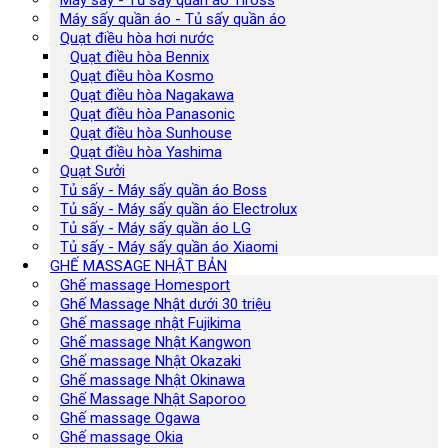
Máy sấy - Tủ sấy quần áo Tiross
Máy sấy quần áo - Tủ sấy quần áo
Quạt điều hòa hơi nước
Quạt điều hòa Bennix
Quạt điều hòa Kosmo
Quạt điều hòa Nagakawa
Quạt điều hòa Panasonic
Quạt điều hòa Sunhouse
Quạt điều hòa Yashima
Quạt Sưởi
Tủ sấy - Máy sấy quần áo Boss
Tủ sấy - Máy sấy quần áo Electrolux
Tủ sấy - Máy sấy quần áo LG
Tủ sấy - Máy sấy quần áo Xiaomi
GHẾ MASSAGE NHẬT BẢN
Ghế massage Homesport
Ghế Massage Nhật dưới 30 triệu
Ghế massage nhật Fujikima
Ghế massage Nhật Kangwon
Ghế massage Nhật Okazaki
Ghế massage Nhật Okinawa
Ghế Massage Nhật Saporoo
Ghế massage Ogawa
Ghế massage Okia