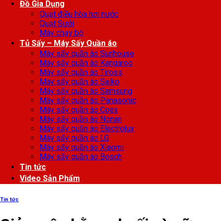
Đồ Gia Dụng
Quạt điều hòa hơi nước
Quạt Sưởi
Máy chạy bộ
Tủ Sấy – Máy Sấy Quần áo
Máy sấy quần áo Sunhouse
Máy sấy quần áo Kangaroo
Máy sấy quần áo Tiross
Máy sấy quần áo Saiko
Máy sấy quần áo Samsung
Máy sấy quần áo Panasonic
Máy sấy quần áo Coex
Máy sấy quần áo Nonan
Máy sấy quần áo Electrolux
Máy sấy quần áo LG
Máy sấy quần áo Xiaomi
Máy sấy quần áo Bosch
Tin tức
Video Sản Phẩm
Tin tức