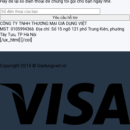
Hãy để lại số điện thoại để chúng tôi gọi cho bạn ngay nhé.
CÔNG TY TNHH THƯƠNG MẠI GIA DỤNG VIỆT
MST: 0105994366.
Địa chỉ: Số 15 ngõ 121 phố Trung Kiên, phường
Tây Tựu, TP Hà Nội
[/ux_html] [/col]
Copyright 2014 © Giadungviet.vn