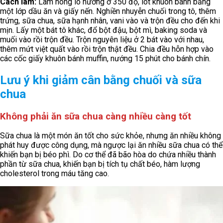
Cách làm:
Làm nóng lò nướng ở 350 độ, lót khuôn bánh bằng
một lớp dầu ăn và giấy nến. Nghiền nhuyễn chuối trong tô, thêm
trứng, sữa chua, sữa hạnh nhân, vani vào và trộn đều cho đến khi
mịn. Lấy một bát tô khác, đổ bột đậu, bột mì, baking soda và
muối vào rồi trộn đều. Trộn nguyên liệu ở 2 bát vào với nhau,
thêm mứt việt quất vào rồi trộn thật đều. Chia đều hỗn hợp vào
các cốc giấy khuôn bánh muffin, nướng 15 phút cho bánh chín.
Lưu ý khi giảm cân bằng chuối và sữa
chua
Không phải ăn sữa chua càng nhiều càng tốt
Sữa chua là một món ăn tốt cho sức khỏe, nhưng ăn nhiều không
phát huy được công dụng, mà ngược lại ăn nhiều sữa chua có thể
khiến bạn bị béo phì. Do cơ thể đã bão hòa do chứa nhiều thành
phần từ sữa chua, khiến bạn bị tích tụ chất béo, hàm lượng
cholesterol trong máu tăng cao.