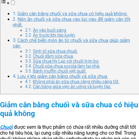
Giảm cân bằng chuối và sữa chua có hiệu quả không
Nên ăn chuối và sữa chua vào lúc nào để giảm cân tốt
nhất
Ăn vào buổi sáng
Ăn trước khi tập luyện
Cách chế biến món ăn từ chuối và sữa chua giúp giảm
cân
Sinh tố sữa chua chuối
Chuối dầm sữa chua
Sữa chua Hy Lạp với chuối trộn bơ
Chuối sữa chua socola làm tại nhà
Bánh muffin chuối việt quất
Lưu ý khi giảm cân bằng chuối và sữa chua
Không phải ăn sữa chua càng nhiều càng tốt
Cân bằng giữa việc ăn uống và luyện tập
Giảm cân bằng chuối và sữa chua có hiệu
quả không
Chuối
được xem là thực phẩm có chứa rất nhiều dưỡng chất tốt
cho hệ tiêu hóa, lại cung cấp nhiều năng lượng cho cơ thể. Trong
chuối không những chứa nhiều carbohydrate tự nhiên mà còn có