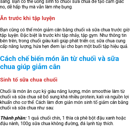
sáng. Bạn có thể uống sinh tố chuối sữa chua để tạo cảm giác
no, dễ hấp thụ mà vẫn làm nhẹ bụng.
Ăn trước khi tập luyện
Bạn cũng có thể món giảm cân bằng chuối và sữa chua trước giờ
tập luyện. Đặc biệt là trước khi tập nhảy, tập gym. Như thông tin
bên trên, trong chuối giàu kali giúp phát triển cơ, sữa chua cung
cấp năng lượng, hứa hẹn đem lại cho bạn một buổi tập hiệu quả.
Cách chế biến món ăn từ chuối và sữa
chua giúp giảm cân
Sinh tố sữa chua chuối
Chuối là món ăn cực kỳ giàu năng lượng, món smoothie làm từ
chuối và sữa chua sẽ bổ sung khá nhiều protein, kali và nguồn lợi
khuẩn cho cơ thể. Cách làm đơn giản món sinh tố giảm cân bằng
chuối và sữa chua như sau:
Thành phần:
1 quả chuối chín, 1 thìa cà phê bột đậu xanh hoặc
đậu nành, 100g sữa chua không đường, đá lạnh tùy thích.