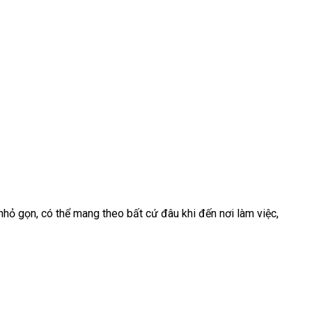
 nhỏ gọn, có thể mang theo bất cứ đâu khi đến nơi làm việc,