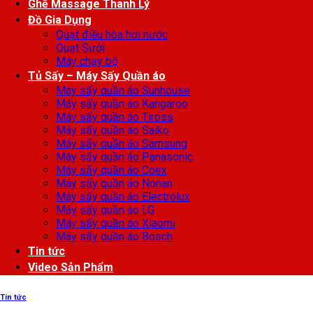
Ghế Massage Thanh Lý
Đồ Gia Dụng
Quạt điều hòa hơi nước
Quạt Sưởi
Máy chạy bộ
Tủ Sấy – Máy Sấy Quần áo
Máy sấy quần áo Sunhouse
Máy sấy quần áo Kangaroo
Máy sấy quần áo Tiross
Máy sấy quần áo Saiko
Máy sấy quần áo Samsung
Máy sấy quần áo Panasonic
Máy sấy quần áo Coex
Máy sấy quần áo Nonan
Máy sấy quần áo Electrolux
Máy sấy quần áo LG
Máy sấy quần áo Xiaomi
Máy sấy quần áo Bosch
Tin tức
Video Sản Phẩm
Tin tức