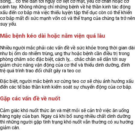
sống,… có thể dẫn tới nguy cơ liệt cơ mặt, yếu cơ chân hoặc cơ
cánh tay. Không những chỉ những bệnh về hệ thần kinh tác động
xấu đến cơ bắp mà việc thiếu luyện tập thể dục còn có thể khiến
cơ bắp mất đi sức mạnh vốn có và thể trạng của chúng ta trở nên
suy yếu.
Mắc bệnh kéo dài hoặc nằm viện quá lâu
Nhiều người mắc phải các vấn đề về sức khỏe trong thời gian dài
như bị ốm do nhiễm trùng, ung thư hoặc bệnh cần điều trị trong
phòng chăm sóc đặc biệt, cách ly,… chắc chắn sẽ dẫn tới suy
giảm chức năng vận động của cơ thể và thiếu dinh dưỡng, đình
trệ quá trình trao đổi chất gây ra teo cơ.
Đặc biệt, người mắc bệnh xơ cứng teo cơ sẽ chịu ảnh hưởng xấu
đến các tế bào thần kinh kiểm soát sự chuyển động của cơ bắp.
Gặp các vấn đề về nuốt
Cảm giác khó nuốt thức ăn và mệt mỏi sẽ cản trở việc ăn uống
hàng ngày của bạn. Ngay cả khi bổ sung nhiều chất dinh dưỡng
thì những người gặp tình trạng khó nuốt vẫn thường có xu hướng
giảm cân.