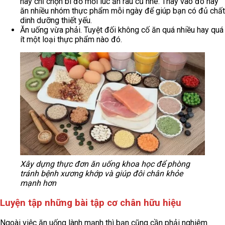
hay chỉ chọn bí đỏ mỗi lúc ăn rau củ nhé. Thay vào đó hãy
ăn nhiều nhóm thực phẩm mỗi ngày để giúp bạn có đủ chất
dinh dưỡng thiết yếu.
Ăn uống vừa phải. Tuyệt đối không cố ăn quá nhiều hay quá
ít một loại thực phẩm nào đó.
Xây dựng thực đơn ăn uống khoa học để phòng
tránh bệnh xương khớp và giúp đôi chân khỏe
mạnh hơn
Luyện tập những bài tập cơ chân hữu hiệu
Ngoài việc ăn uống lành mạnh thì bạn cũng cần phải nghiêm