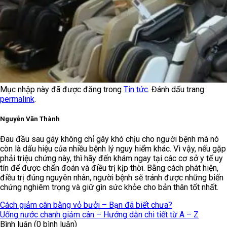
Mục nhập này đã được đăng trong
Tin tức
. Đánh dấu trang
permalink
.
Nguyễn Văn Thành
Đau đầu sau gáy không chỉ gây khó chịu cho người bệnh mà nó
còn là dấu hiệu của nhiều bệnh lý nguy hiểm khác. Vì vậy, nếu gặp
phải triệu chứng này, thì hãy đến khám ngay tại các cơ sở y tế uy
tín để được chẩn đoán và điều trị kịp thời. Bằng cách phát hiện,
điều trị đúng nguyên nhân, người bệnh sẽ tránh được những biến
chứng nghiêm trọng và giữ gìn sức khỏe cho bản thân tốt nhất.
Cách giảm cân bằng vỏ bưởi – Bạn đã biết chưa?
Uống nước chanh giảm cân – Hướng dẫn chi tiết từ A – Z
Bình luận (0 bình luận)