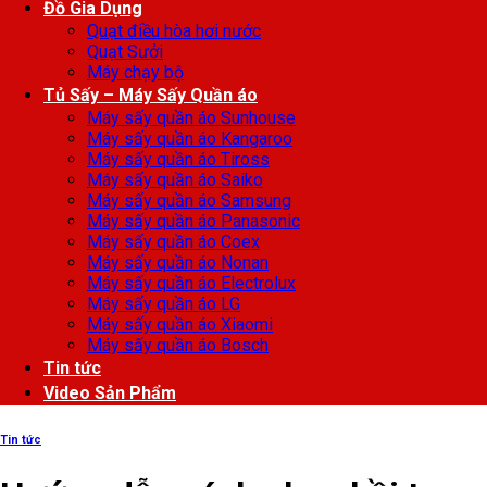
Đồ Gia Dụng
Quạt điều hòa hơi nước
Quạt Sưởi
Máy chạy bộ
Tủ Sấy – Máy Sấy Quần áo
Máy sấy quần áo Sunhouse
Máy sấy quần áo Kangaroo
Máy sấy quần áo Tiross
Máy sấy quần áo Saiko
Máy sấy quần áo Samsung
Máy sấy quần áo Panasonic
Máy sấy quần áo Coex
Máy sấy quần áo Nonan
Máy sấy quần áo Electrolux
Máy sấy quần áo LG
Máy sấy quần áo Xiaomi
Máy sấy quần áo Bosch
Tin tức
Video Sản Phẩm
Tin tức