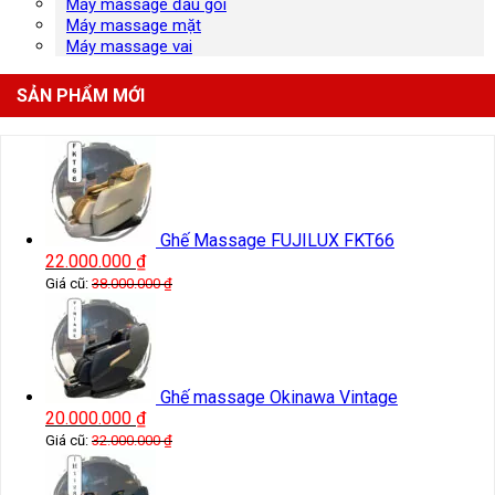
Máy massage đầu gối
Máy massage mặt
Máy massage vai
SẢN PHẨM MỚI
Ghế Massage FUJILUX FKT66
22.000.000
₫
Giá cũ:
38.000.000
₫
Ghế massage Okinawa Vintage
20.000.000
₫
Giá cũ:
32.000.000
₫