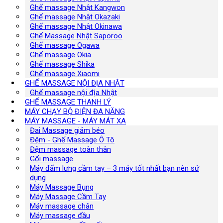
Ghế massage Nhật Kangwon
Ghế massage Nhật Okazaki
Ghế massage Nhật Okinawa
Ghế Massage Nhật Saporoo
Ghế massage Ogawa
Ghế massage Okia
Ghế massage Shika
Ghế massage Xiaomi
GHẾ MASSAGE NỘI ĐỊA NHẬT
Ghế massage nội địa Nhật
GHẾ MASSAGE THANH LÝ
MÁY CHẠY BỘ ĐIỆN ĐA NĂNG
MÁY MASSAGE - MÁY MÁT XA
Đai Massage giảm béo
Đệm - Ghế Massage Ô Tô
Đệm massage toàn thân
Gối massage
Máy đấm lưng cầm tay – 3 máy tốt nhất bạn nên sử
dụng
Máy Massage Bụng
Máy Massage Cầm Tay
Máy massage chân
Máy massage đầu