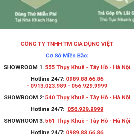
CÔNG TY TNHH TM GIA DỤNG VIỆT
Cơ Sở Miền Bắc:
SHOWROOM 1
:
555 Thụy Khuê - Tây Hồ - Hà Nội
Hotline 24/7:
0989.88.66.86
-
0913.023.989
-
056.929.9999
S
HOWROOM 2
:
540 Thụy Khuê - Tây Hồ - Hà Nội
Hotline 24/7:
056.929.9999
S
HOWROOM 3
:
561 Thụy Khuê - Tây Hồ - Hà Nội
Hotline 24/7:
0989.88.66.86