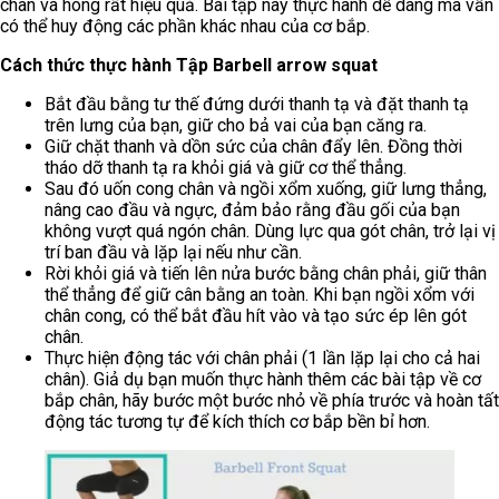
chân và hông rất hiệu quả. Bài tập này thực hành dễ dàng mà vẫn
có thể huy động các phần khác nhau của cơ bắp.
Cách thức thực hành Tập Barbell arrow squat
Bắt đầu bằng tư thế đứng dưới thanh tạ và đặt thanh tạ
trên lưng của bạn, giữ cho bả vai của bạn căng ra.
Giữ chặt thanh và dồn sức của chân đẩy lên. Đồng thời
tháo dỡ thanh tạ ra khỏi giá và giữ cơ thể thẳng.
Sau đó uốn cong chân và ngồi xổm xuống, giữ lưng thẳng,
nâng cao đầu và ngực, đảm bảo rằng đầu gối của bạn
không vượt quá ngón chân. Dùng lực qua gót chân, trở lại vị
trí ban đầu và lặp lại nếu như cần.
Rời khỏi giá và tiến lên nửa bước bằng chân phải, giữ thân
thể thẳng để giữ cân bằng an toàn. Khi bạn ngồi xổm với
chân cong, có thể bắt đầu hít vào và tạo sức ép lên gót
chân.
Thực hiện động tác với chân phải (1 lần lặp lại cho cả hai
chân). Giả dụ bạn muốn thực hành thêm các bài tập về cơ
bắp chân, hãy bước một bước nhỏ về phía trước và hoàn tất
động tác tương tự để kích thích cơ bắp bền bỉ hơn.