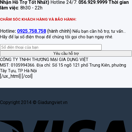
Nhận Hỗ Trợ Tốt Nhất)
Hotline 24/7:
056.929.9999
Thời gian
làm việc
: 8h30 - 22h
CHĂM SÓC KHÁCH HÀNG VÀ BẢO HÀNH:
Hotline
:
0925.758.758
(hành chính)
Nếu bạn cần hỗ trợ, tư vấn...
Hãy để lại số điện thoại để chúng tôi gọi cho bạn ngay nhé.
CÔNG TY TNHH THƯƠNG MẠI GIA DỤNG VIỆT
MST: 0105994366.
Địa chỉ: Số 15 ngõ 121 phố Trung Kiên, phường
Tây Tựu, TP Hà Nội
[/ux_html] [/col]
Copyright 2014 © Giadungviet.vn