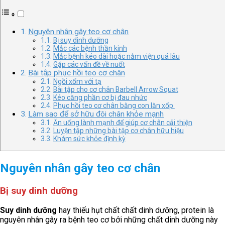
Nguyên nhân gây teo cơ chân
Bị suy dinh dưỡng
Mắc các bệnh thần kinh
Mắc bệnh kéo dài hoặc nằm viện quá lâu
Gặp các vấn đề về nuốt
Bài tập phục hồi teo cơ chân
Ngồi xổm với tạ
Bài tập cho cơ chân Barbell Arrow Squat
Kéo căng phần cơ bị đau nhức
Phục hồi teo cơ chân bằng con lăn xốp
Làm sao để sở hữu đôi chân khỏe mạnh
Ăn uống lành mạnh để giúp cơ chân cải thiện
Luyện tập những bài tập cơ chân hữu hiệu
Khám sức khỏe định kỳ
Nguyên nhân gây teo cơ chân
Bị suy dinh dưỡng
Suy dinh dưỡng
hay thiếu hụt chất chất dinh dưỡng, protein là
nguyên nhân gây ra bệnh teo cơ bởi những chất dinh dưỡng này