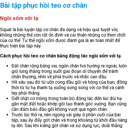
Bài tập phục hồi teo cơ chân
Ngồi xổm với tạ
Squat là bài luyện tập cơ chân đa dạng và hiệu quả tuyệt vời,
không những thế còn rất ổn định và cải thiện những cơ then chốt
của cơ thể. Tư thế ngồi xổm được đánh giá là an toàn nhất để
thực hiện bài tập này.
Cách phục hồi teo cơ chân bằng động tác ngồi xổm với tạ
Đặt chân rộng bằng vai, ngón chân hơi hướng ra ngoài, luôn
giữ lưng thẳng trong suốt giai đoạn di chuyển để tránh
chấn thương, nhìn về phía trước và nhấc cao đầu.
Hít sâu sau đó từ uốn cong đầu gối và hông của bạn, đồng
thời từ từ hạ thanh tạ xuống song song với cơ thể và cánh
tay phải thẳng.
Siết chặt cơ mông trong toàn bộ động tác đến lúc đùi hạ
gần mặt đất hoặc khớp gối tạo thành góc vuông. Bạn cũng
cần đảm bảo đầu gối không vượt quá ngón chân.
Trước lúc thở ra, nên ngừng vài giây ở phần cuối của bài
tập, sau ấy đẩy gót chân và trong khoảng từ khởi đầu nâng
tạ lên. Sau khi kiễng gót chân và sử dụng lực, doãi thẳng