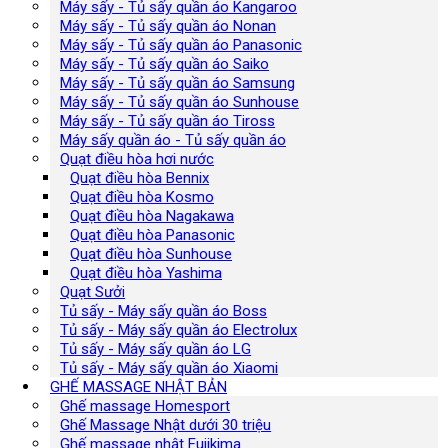
Máy sấy - Tủ sấy quần áo Kangaroo
Máy sấy - Tủ sấy quần áo Nonan
Máy sấy - Tủ sấy quần áo Panasonic
Máy sấy - Tủ sấy quần áo Saiko
Máy sấy - Tủ sấy quần áo Samsung
Máy sấy - Tủ sấy quần áo Sunhouse
Máy sấy - Tủ sấy quần áo Tiross
Máy sấy quần áo - Tủ sấy quần áo
Quạt điều hòa hơi nước
Quạt điều hòa Bennix
Quạt điều hòa Kosmo
Quạt điều hòa Nagakawa
Quạt điều hòa Panasonic
Quạt điều hòa Sunhouse
Quạt điều hòa Yashima
Quạt Sưởi
Tủ sấy - Máy sấy quần áo Boss
Tủ sấy - Máy sấy quần áo Electrolux
Tủ sấy - Máy sấy quần áo LG
Tủ sấy - Máy sấy quần áo Xiaomi
GHẾ MASSAGE NHẬT BẢN
Ghế massage Homesport
Ghế Massage Nhật dưới 30 triệu
Ghế massage nhật Fujikima