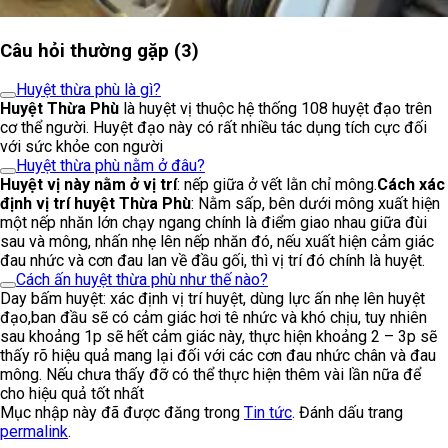
Câu hỏi thường gặp (3)
Huyệt thừa phù là gì?
Huyệt Thừa Phù
là huyệt vị thuộc hệ thống 108 huyệt đạo trên
cơ thể người. Huyệt đạo này có rất nhiều tác dụng tích cực đối
với sức khỏe con người
Huyệt thừa phù nằm ở đâu?
Huyệt vị này nằm ở vị trí
: nếp giữa ở vết lằn chỉ mông.
Cách xác
định vị trí huyệt Thừa Phù
: Nằm sấp, bên dưới mông xuất hiện
một nếp nhăn lớn chạy ngang chính là điểm giao nhau giữa đùi
sau và mông, nhấn nhẹ lên nếp nhăn đó, nếu xuất hiện cảm giác
đau nhức và cơn đau lan về đầu gối, thì vị trí đó chính là huyệt.
Cách ấn huyệt thừa phù như thế nào?
Day bấm huyệt: xác định vị trí huyệt, dùng lực ấn nhẹ lên huyệt
đạo,ban đầu sẽ có cảm giác hơi tê nhức và khó chịu, tuy nhiên
sau khoảng 1p sẽ hết cảm giác này, thực hiện khoảng 2 – 3p sẽ
thấy rõ hiệu quả mang lại đối với các cơn đau nhức chân và đau
mông. Nếu chưa thấy đỡ có thể thực hiện thêm vài lần nữa để
cho hiệu quả tốt nhất
Mục nhập này đã được đăng trong
Tin tức
. Đánh dấu trang
permalink
.