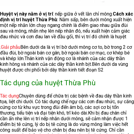
Huyệt vị này nằm ở vị trí
: nếp giữa ở vết lằn chỉ mông.
Cách xác
định vị trí huyệt Thừa Phù
: Nằm sấp, bên dưới mông xuất hiện
một nếp nhăn lớn chạy ngang chính là điểm giao nhau giữa đùi
sau và mông, nhấn nhẹ lên nếp nhăn đó, nếu xuất hiện cảm giác
đau nhức và cơn đau lan về đầu gối, thì vị trí đó chính là huyệt
.
Giải phẫu
Bên dưới da là vị trí bờ dưới mông cơ to, bờ trong 2 cơ
đầu đùi, bờ ngoài bán cơ gân, bờ ngoài bán cơ mạc, cơ khép bé
và khép lớn.Thân kinh vận động cơ là nhánh của các dây thần
kinh hông và nhánh của các dây thần kinh bịt.Bên dưới da vùng
huyệt được chi phối bởi dây thần kinh tiết đoạn S2
Tác dụng của huyệt Thừa Phù
Tác dụng
Chuyên dùng để chữa trị các bệnh về đau dây thần kinh
tọa, liệt chi dưới. Có tác dụng chế ngự các cơn đau nhức, sự căng
cứng cơ từ khu vực trong đùi đến âm bộ, các sợi cơ bị tổn
thương, tiểu tiện và đại tiện khó, trĩ kéo dài.
Khi bị đau chân chỉ
cần ấn nhẹ lên vị trí nếp nhăn dưới mông, sẽ cảm nhận được 1
điểm bị tê cứng, lý do bị tê cứng là do vùng mông làm việc hết
công suất để bảo vệ cho chân bị đau nên bị tê cứng. Chỉ cần