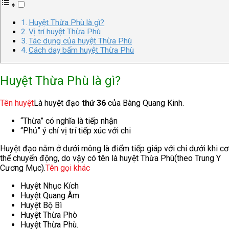
Huyệt Thừa Phù là gì?
Vị trí huyệt Thừa Phù
Tác dụng của huyệt Thừa Phù
Cách day bấm huyệt Thừa Phù
Huyệt Thừa Phù là gì?
Tên huyệt
Là huyệt đạo
thứ 36
của Bàng Quang Kinh.
“Thừa” có nghĩa là tiếp nhận
“Phủ” ý chỉ vị trí tiếp xúc với chi
Huyệt đạo nằm ở dưới mông là điểm tiếp giáp với chi dưới khi cơ
thể chuyển động, do vậy có tên là huyệt Thừa Phù(theo Trung Y
Cương Mục).
Tên gọi khác
Huyệt Nhục
Kích
Huyệt Quang Âm
Huyệt Bộ Bì
Huyệt Thừa Phò
Huyệt Thừa Phù.