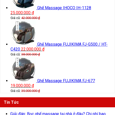
Ghế Massage IHOCO IH-1128
25.000.000
₫
Giá cũ:
42.000.000
₫
Ghế Massage FUJIKIMA FJ-G500 / HT-
C420
22.000.000
₫
Giá cũ:
38.000.000
₫
Ghế Massage FUJIKIMA FJ-677
19.000.000
₫
Giá cũ:
35.000.000
₫
Tin Tức
Giải đáp: Bọc ghế massage tại nhà ở đâu? Chi phí bao