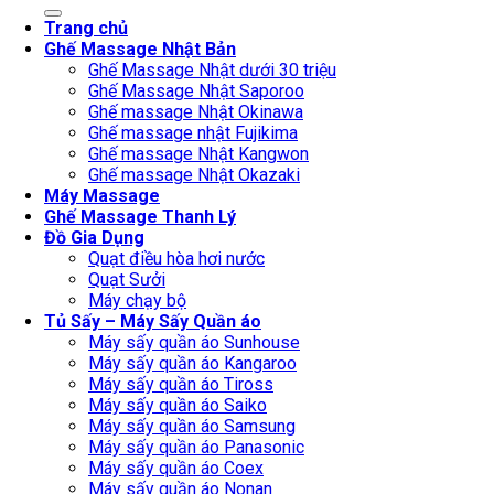
for:
Trang chủ
Ghế Massage Nhật Bản
Ghế Massage Nhật dưới 30 triệu
Ghế Massage Nhật Saporoo
Ghế massage Nhật Okinawa
Ghế massage nhật Fujikima
Ghế massage Nhật Kangwon
Ghế massage Nhật Okazaki
Máy Massage
Ghế Massage Thanh Lý
Đồ Gia Dụng
Quạt điều hòa hơi nước
Quạt Sưởi
Máy chạy bộ
Tủ Sấy – Máy Sấy Quần áo
Máy sấy quần áo Sunhouse
Máy sấy quần áo Kangaroo
Máy sấy quần áo Tiross
Máy sấy quần áo Saiko
Máy sấy quần áo Samsung
Máy sấy quần áo Panasonic
Máy sấy quần áo Coex
Máy sấy quần áo Nonan