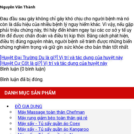
Nguyễn Văn Thành
Đau đầu sau gáy không chỉ gây khó chịu cho người bệnh mà nó
còn là dấu hiệu của nhiều bệnh lý nguy hiểm khác. Vì vậy, nếu gặp
phải triệu chứng này, thì hãy đến khám ngay tại các cơ sở y tế uy
tín để được chẩn đoán và điều trị kịp thời. Bằng cách phát hiện,
điều trị đúng nguyên nhân, người bệnh sẽ tránh được những biến
chứng nghiêm trọng và giữ gìn sức khỏe cho bản thân tốt nhất.
[Huyệt Đại Trường Du là gì?] Vị trí và tác dụng của huyệt này
[Huyệt Cự Cốt là gì?] Vị trí và tác dụng của huyệt này
Bình luận (0 bình luận)
Bình luận đã bị đóng.
DANH MỤC SẢN PHẨM
ĐỒ GIA DỤNG
Máy Massage toàn thân Chefman
Máy rung giảm béo toàn thân giá rẻ
Máy sấy - Tủ sấy quần áo Coex
Máy sấy - Tủ sấy quần áo Kangaroo