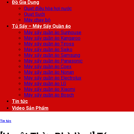
Đồ Gia Dụng
Quạt điều hòa hơi nước
Quạt Sưởi
Máy chạy bộ
Tủ Sấy – Máy Sấy Quần áo
Máy sấy quần áo Sunhouse
Máy sấy quần áo Kangaroo
Máy sấy quần áo Tiross
Máy sấy quần áo Saiko
Máy sấy quần áo Samsung
Máy sấy quần áo Panasonic
Máy sấy quần áo Coex
Máy sấy quần áo Nonan
Máy sấy quần áo Electrolux
Máy sấy quần áo LG
Máy sấy quần áo Xiaomi
Máy sấy quần áo Bosch
Tin tức
Video Sản Phẩm
Tin tức