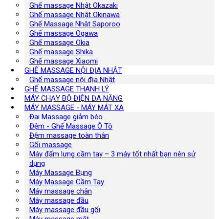
Ghế massage Nhật Okazaki
Ghế massage Nhật Okinawa
Ghế Massage Nhật Saporoo
Ghế massage Ogawa
Ghế massage Okia
Ghế massage Shika
Ghế massage Xiaomi
GHẾ MASSAGE NỘI ĐỊA NHẬT
Ghế massage nội địa Nhật
GHẾ MASSAGE THANH LÝ
MÁY CHẠY BỘ ĐIỆN ĐA NĂNG
MÁY MASSAGE - MÁY MÁT XA
Đai Massage giảm béo
Đệm - Ghế Massage Ô Tô
Đệm massage toàn thân
Gối massage
Máy đấm lưng cầm tay – 3 máy tốt nhất bạn nên sử
dụng
Máy Massage Bụng
Máy Massage Cầm Tay
Máy massage chân
Máy massage đầu
Máy massage đầu gối
Máy massage mặt