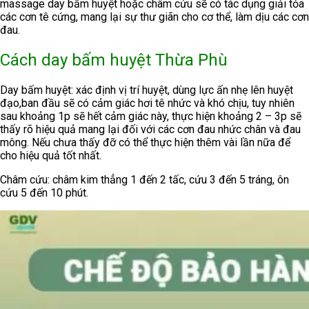
massage day bấm huyệt hoặc châm cứu sẽ có tác dụng giải tỏa
các cơn tê cứng, mang lại sự thư giãn cho cơ thể, làm dịu các cơn
đau.
Cách day bấm huyệt Thừa Phù
Day bấm huyệt: xác định vị trí huyệt, dùng lực ấn nhẹ lên huyệt
đạo,ban đầu sẽ có cảm giác hơi tê nhức và khó chịu, tuy nhiên
sau khoảng 1p sẽ hết cảm giác này, thực hiện khoảng 2 – 3p sẽ
thấy rõ hiệu quả mang lại đối với các cơn đau nhức chân và đau
mông. Nếu chưa thấy đỡ có thể thực hiện thêm vài lần nữa để
cho hiệu quả tốt nhất.
Châm cứu: châm kim thẳng 1 đến 2 tấc, cứu 3 đến 5 tráng, ôn
cứu 5 đến 10 phút.