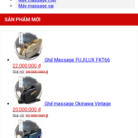
Máy massage vai
SẢN PHẨM MỚI
Ghế Massage FUJILUX FKT66
22.000.000
₫
Giá cũ:
38.000.000
₫
Ghế massage Okinawa Vintage
20.000.000
₫
Giá cũ:
32.000.000
₫