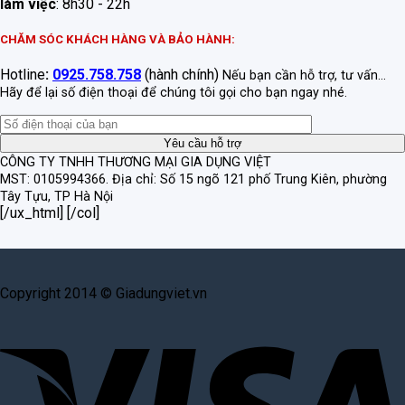
làm việc
: 8h30 - 22h
CHĂM SÓC KHÁCH HÀNG VÀ BẢO HÀNH:
Hotline
:
0925.758.758
(hành chính)
Nếu bạn cần hỗ trợ, tư vấn...
Hãy để lại số điện thoại để chúng tôi gọi cho bạn ngay nhé.
CÔNG TY TNHH THƯƠNG MẠI GIA DỤNG VIỆT
MST: 0105994366.
Địa chỉ: Số 15 ngõ 121 phố Trung Kiên, phường
Tây Tựu, TP Hà Nội
[/ux_html] [/col]
Copyright 2014 © Giadungviet.vn