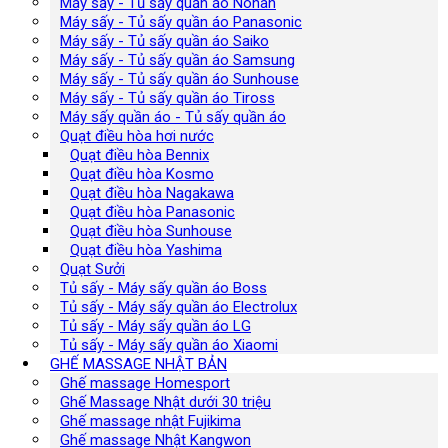
Máy sấy - Tủ sấy quần áo Nonan
Máy sấy - Tủ sấy quần áo Panasonic
Máy sấy - Tủ sấy quần áo Saiko
Máy sấy - Tủ sấy quần áo Samsung
Máy sấy - Tủ sấy quần áo Sunhouse
Máy sấy - Tủ sấy quần áo Tiross
Máy sấy quần áo - Tủ sấy quần áo
Quạt điều hòa hơi nước
Quạt điều hòa Bennix
Quạt điều hòa Kosmo
Quạt điều hòa Nagakawa
Quạt điều hòa Panasonic
Quạt điều hòa Sunhouse
Quạt điều hòa Yashima
Quạt Sưởi
Tủ sấy - Máy sấy quần áo Boss
Tủ sấy - Máy sấy quần áo Electrolux
Tủ sấy - Máy sấy quần áo LG
Tủ sấy - Máy sấy quần áo Xiaomi
GHẾ MASSAGE NHẬT BẢN
Ghế massage Homesport
Ghế Massage Nhật dưới 30 triệu
Ghế massage nhật Fujikima
Ghế massage Nhật Kangwon