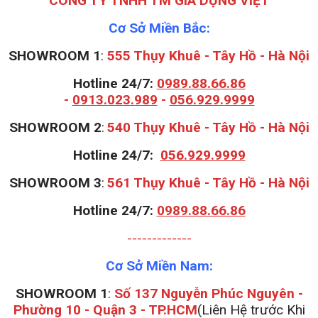
CÔNG TY TNHH TM GIA DỤNG VIỆT
Cơ Sở Miền Bắc:
SHOWROOM 1
:
555 Thụy Khuê - Tây Hồ - Hà Nội
Hotline 24/7:
0989.88.66.86
-
0913.023.989
-
056.929.9999
S
HOWROOM 2
:
540 Thụy Khuê - Tây Hồ - Hà Nội
Hotline 24/7:
056.929.9999
S
HOWROOM 3
:
561 Thụy Khuê - Tây Hồ - Hà Nội
Hotline 24/7:
0989.88.66.86
-------------
Cơ Sở Miền Nam:
SHOWROOM 1
:
Số 137 Nguyễn Phúc Nguyên -
Phường 10 - Quận 3 - TP.HCM
(Liên Hệ trước Khi