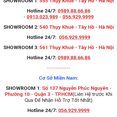
SHOWROOM 1
:
555 Thụy Khuê - Tây Hồ - Hà Nội
Hotline 24/7:
0989.88.66.86
-
0913.023.989
-
056.929.9999
S
HOWROOM 2
:
540 Thụy Khuê - Tây Hồ - Hà Nội
Hotline 24/7:
056.929.9999
S
HOWROOM 3
:
561 Thụy Khuê - Tây Hồ - Hà Nội
Hotline 24/7:
0989.88.66.86
-------------
Cơ Sở Miền Nam:
SHOWROOM 1
:
Số 137 Nguyễn Phúc Nguyên -
Phường 10 - Quận 3 - TP.HCM
(Liên Hệ trước Khi
Qua Để Nhận Hỗ Trợ Tốt Nhất)
Hotline 24/7:
056.929.9999