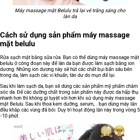
Máy massage mặt Belulu trả lại vẻ trắng sáng cho
làn da
Cách sử dụng sản phẩm máy massage
mặt belulu
Rửa sạch mặt bằng sữa rửa. Bạn có thể dùng máy massage mặt
belulu ở công đoạn này để làn da bạn được làm sạch bằng ion
dương. Những ion dương này sẽ hút các chất bụi bẩn sâu bên
trong da, làm sạch các vi khuẩn, tàn dư do mụn để lại
.
Sau khi làm sạch da, bạn sẽ dùng các sản phẩm mỹ phẩm chăm
sóc da. Để các dưỡng chất trong sản phẩm này được da hấp thụ
nhanh hơn thì không gì tuyệt vời hơn khi sử dụng máy massage
mặt Belulu. Sau khi thoa kem dưỡng, serum,… bạn dùng máy lăn
đều khắp các vùng đã bôi. Duy trì hoạt động lăn này trong vòng 5
-10 phút.