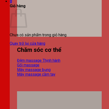
0
Giỏ hàng
Chưa có sản phẩm trong giỏ hàng.
Quay trở lại cửa hàng
Chăm sóc cơ thể
Đệm massage
Gối massage
Máy massage bụng
Máy massage cầm tay