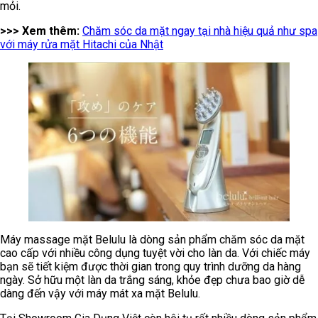
mỏi.
>>> Xem thêm:
Chăm sóc da mặt ngay tại nhà hiệu quả như spa
với máy rửa mặt Hitachi của Nhật
Máy massage mặt Belulu là dòng sản phẩm chăm sóc da mặt
cao cấp với nhiều công dụng tuyệt vời cho làn da. Với chiếc máy
bạn sẽ tiết kiệm được thời gian trong quy trình dưỡng da hàng
ngày. Sở hữu một làn da trắng sáng, khỏe đẹp chưa bao giờ dễ
dàng đến vậy với máy mát xa mặt Belulu.