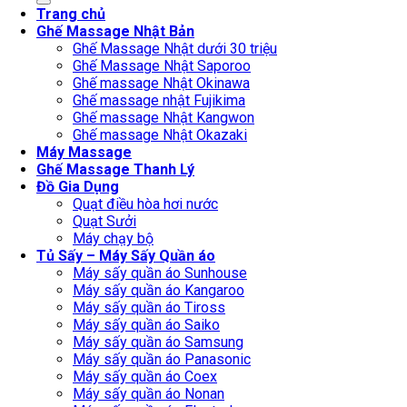
Trang chủ
Ghế Massage Nhật Bản
Ghế Massage Nhật dưới 30 triệu
Ghế Massage Nhật Saporoo
Ghế massage Nhật Okinawa
Ghế massage nhật Fujikima
Ghế massage Nhật Kangwon
Ghế massage Nhật Okazaki
Máy Massage
Ghế Massage Thanh Lý
Đồ Gia Dụng
Quạt điều hòa hơi nước
Quạt Sưởi
Máy chạy bộ
Tủ Sấy – Máy Sấy Quần áo
Máy sấy quần áo Sunhouse
Máy sấy quần áo Kangaroo
Máy sấy quần áo Tiross
Máy sấy quần áo Saiko
Máy sấy quần áo Samsung
Máy sấy quần áo Panasonic
Máy sấy quần áo Coex
Máy sấy quần áo Nonan