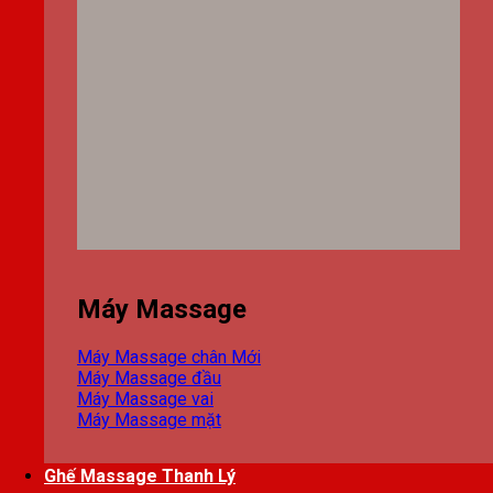
Máy Massage
Máy Massage chân
Máy Massage đầu
Máy Massage vai
Máy Massage mặt
Ghế Massage Thanh Lý