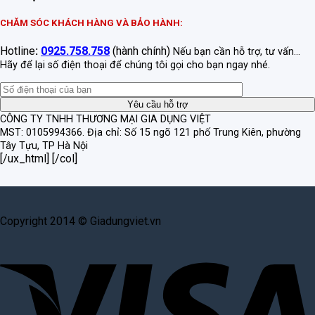
CHĂM SÓC KHÁCH HÀNG VÀ BẢO HÀNH:
Hotline
:
0925.758.758
(hành chính)
Nếu bạn cần hỗ trợ, tư vấn...
Hãy để lại số điện thoại để chúng tôi gọi cho bạn ngay nhé.
CÔNG TY TNHH THƯƠNG MẠI GIA DỤNG VIỆT
MST: 0105994366.
Địa chỉ: Số 15 ngõ 121 phố Trung Kiên, phường
Tây Tựu, TP Hà Nội
[/ux_html] [/col]
Copyright 2014 © Giadungviet.vn