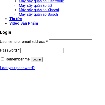
Máy sấy quần áo Electrolux
Máy sấy quần áo LG
Máy sấy quần áo Xiaomi
Máy sấy quần áo Bosch
Tin tức
Video Sản Phẩm
Login
Username or email address
*
Password
*
Remember me
Log in
Lost your password?