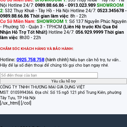
Nội Hotline 24/7:
0989.88.66.86 - 0913.023.989
SHOWROOM
2:
532 Thụy Khuê - Tây Hồ - Hà Nội Hotline 24/7:
0523.345678 -
0989.88.66.86
Thời gian làm việc
: 8h - 22h
Cơ Sở Miền Nam:
SHOWROOM 1
: Số 137 Nguyễn Phúc Nguyên
- Phường 10 - Quận 3 - TP.HCM
(Liên Hệ trước Khi Qua Để
Nhận Hỗ Trợ Tốt Nhất)
Hotline 24/7:
056.929.9999
Thời gian
làm việc
: 8h30 - 22h
CHĂM SÓC KHÁCH HÀNG VÀ BẢO HÀNH:
Hotline
:
0925.758.758
(hành chính)
Nếu bạn cần hỗ trợ, tư vấn...
Hãy để lại số điện thoại để chúng tôi gọi cho bạn ngay nhé.
CÔNG TY TNHH THƯƠNG MẠI GIA DỤNG VIỆT
MST: 0105994366.
Địa chỉ: Số 15 ngõ 121 phố Trung Kiên, phường
Tây Tựu, TP Hà Nội
[/ux_html] [/col]