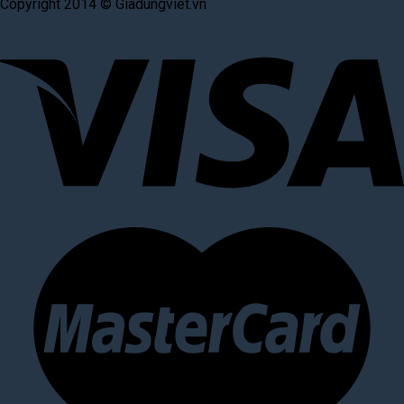
Copyright 2014 © Giadungviet.vn