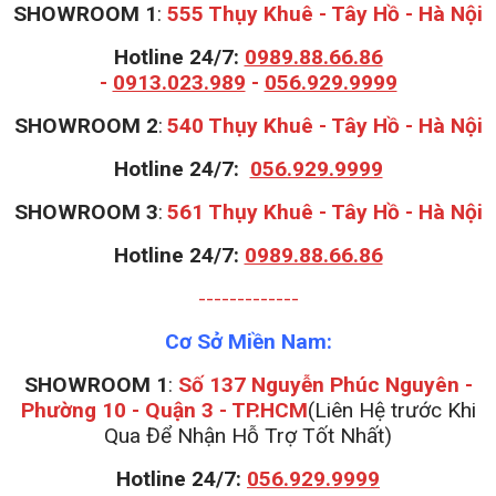
SHOWROOM 1
:
555 Thụy Khuê - Tây Hồ - Hà Nội
Hotline 24/7:
0989.88.66.86
-
0913.023.989
-
056.929.9999
S
HOWROOM 2
:
540 Thụy Khuê - Tây Hồ - Hà Nội
Hotline 24/7:
056.929.9999
S
HOWROOM 3
:
561 Thụy Khuê - Tây Hồ - Hà Nội
Hotline 24/7:
0989.88.66.86
-------------
Cơ Sở Miền Nam:
SHOWROOM 1
:
Số 137 Nguyễn Phúc Nguyên -
Phường 10 - Quận 3 - TP.HCM
(Liên Hệ trước Khi
Qua Để Nhận Hỗ Trợ Tốt Nhất)
Hotline 24/7:
056.929.9999