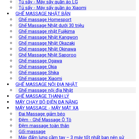
Tủ sấy - Máy sấy quần áo LG
Tủ sấy - Máy sấy quần áo Xiaomi
GHẾ MASSAGE NHẬT BẢN
Ghế massage Homesport
Ghế Massage Nhật dưới 30 triệu
Ghế massage nhật Fujikima
Ghế massage Nhật Kangwon
Ghế massage Nhật Okazaki
Ghế massage Nhật Okinawa
Ghế Massage Nhật Saporoo
Ghế massage Ogawa
Ghế massage Okia
Ghế massage Shika
Ghế massage Xiaomi
GHẾ MASSAGE NỘI ĐỊA NHẬT
Ghế massage nội địa Nhật
GHẾ MASSAGE THANH LÝ
MÁY CHẠY BỘ ĐIỆN ĐA NĂNG
MÁY MASSAGE - MÁY MÁT XA
Đai Massage giảm béo
Đệm - Ghế Massage Ô Tô
Đệm massage toàn thân
Gối massage
Máy đấm lưng cầm tay – 3 máy tốt nhất bạn nên sử