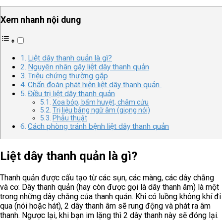
Xem nhanh nội dung
Liệt dây thanh quản là gì?
Nguyên nhân gây liệt dây thanh quản
Triệu chứng thường gặp
Chẩn đoán phát hiện liệt dây thanh quản
Điều trị liệt dây thanh quản
Xoa bóp, bấm huyệt, châm cứu
Trị liệu bằng ngữ âm (giọng nói)
Phẫu thuật
Cách phòng tránh bệnh liệt dây thanh quản
Liệt dây thanh quản là gì?
Thanh quản được cấu tạo từ các sụn, các màng, các dây chằng
và cơ. Dây thanh quản (hay còn được gọi là dây thanh âm) là một
trong những dây chằng của thanh quản. Khi có luồng không khí đi
qua (nói hoặc hát), 2 dây thanh âm sẽ rung động và phát ra âm
thanh. Ngược lại, khi bạn im lặng thì 2 dây thanh này sẽ đóng lại.