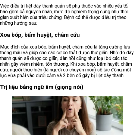
Việc điều trị liệt dây thanh quản sẽ phụ thuộc vào nhiều yếu tố,
bao gồm cả nguyên nhân, mức độ nghiêm trọng cũng như thời
gian xuất hiện của triệu chứng. Bệnh có thể được điều trị theo
những hướng sau:
Xoa bóp, bấm huyệt, châm cứu
Mục đích của xoa bóp, bấm huyệt, châm cứu là tăng cường lưu
thông máu và giúp cho các cơ co thắt được thư giãn. Nhờ đó dây
thanh quản sẽ được co giãn, đàn hồi cũng như loại bỏ các tác
nhân gây viêm nhiễm, tổn thương. Khi xoa bóp, bấm huyệt, châm
cứu, người thực hiện (là người có chuyên môn) sẽ tác động một
lực vừa phải vào dưới cằm và 2 bên cổ gáy bị liệt dây thanh.
Trị liệu bằng ngữ âm (giọng nói)