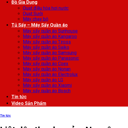
Đồ Gia Dụng
Quạt điều hòa hơi nước
Quạt Sưởi
Máy chạy bộ
Tủ Sấy – Máy Sấy Quần áo
Máy sấy quần áo Sunhouse
Máy sấy quần áo Kangaroo
Máy sấy quần áo Tiross
Máy sấy quần áo Saiko
Máy sấy quần áo Samsung
Máy sấy quần áo Panasonic
Máy sấy quần áo Coex
Máy sấy quần áo Nonan
Máy sấy quần áo Electrolux
Máy sấy quần áo LG
Máy sấy quần áo Xiaomi
Máy sấy quần áo Bosch
Tin tức
Video Sản Phẩm
Tin tức