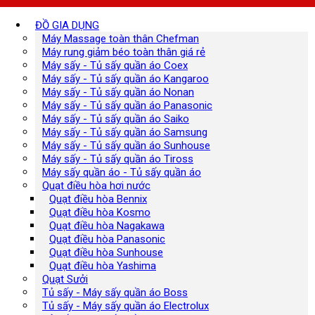
ĐỒ GIA DỤNG
Máy Massage toàn thân Chefman
Máy rung giảm béo toàn thân giá rẻ
Máy sấy - Tủ sấy quần áo Coex
Máy sấy - Tủ sấy quần áo Kangaroo
Máy sấy - Tủ sấy quần áo Nonan
Máy sấy - Tủ sấy quần áo Panasonic
Máy sấy - Tủ sấy quần áo Saiko
Máy sấy - Tủ sấy quần áo Samsung
Máy sấy - Tủ sấy quần áo Sunhouse
Máy sấy - Tủ sấy quần áo Tiross
Máy sấy quần áo - Tủ sấy quần áo
Quạt điều hòa hơi nước
Quạt điều hòa Bennix
Quạt điều hòa Kosmo
Quạt điều hòa Nagakawa
Quạt điều hòa Panasonic
Quạt điều hòa Sunhouse
Quạt điều hòa Yashima
Quạt Sưởi
Tủ sấy - Máy sấy quần áo Boss
Tủ sấy - Máy sấy quần áo Electrolux