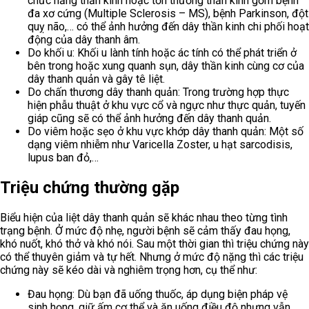
chức năng thần kinh hoặc tổn thương thần kinh gồm bệnh
đa xơ cứng (Multiple Sclerosis – MS), bệnh Parkinson, đột
quỵ não,… có thể ảnh hưởng đến dây thần kinh chi phối hoạt
động của dây thanh âm.
Do khối u: Khối u lành tính hoặc ác tính có thể phát triển ở
bên trong hoặc xung quanh sụn, dây thần kinh cùng cơ của
dây thanh quản và gây tê liệt.
Do chấn thương dây thanh quản: Trong trường hợp thực
hiện phẫu thuật ở khu vực cổ và ngực như thực quản, tuyến
giáp cũng sẽ có thể ảnh hưởng đến dây thanh quản.
Do viêm hoặc sẹo ở khu vực khớp dây thanh quản: Một số
dạng viêm nhiễm như Varicella Zoster, u hạt sarcodisis,
lupus ban đỏ,…
Triệu chứng thường gặp
Biểu hiện của liệt dây thanh quản sẽ khác nhau theo từng tình
trạng bệnh. Ở mức độ nhẹ, người bệnh sẽ cảm thấy đau họng,
khó nuốt, khó thở và khó nói. Sau một thời gian thì triệu chứng này
có thể thuyên giảm và tự hết. Nhưng ở mức độ nặng thì các triệu
chứng này sẽ kéo dài và nghiêm trọng hơn, cụ thể như:
Đau họng: Dù bạn đã uống thuốc, áp dụng biện pháp vệ
sinh họng, giữ ấm cơ thể và ăn uống điều độ nhưng vẫn