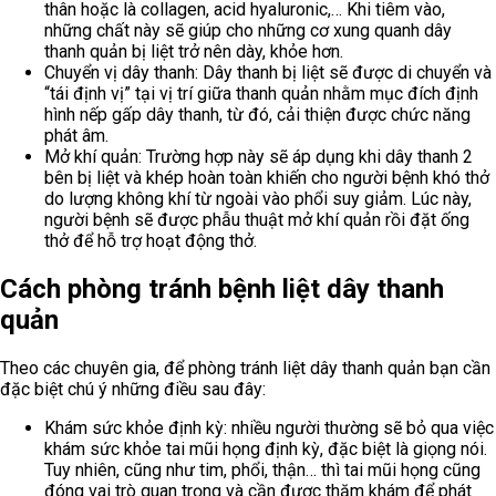
thân hoặc là collagen, acid hyaluronic,… Khi tiêm vào,
những chất này sẽ giúp cho những cơ xung quanh dây
thanh quản bị liệt trở nên dày, khỏe hơn.
Chuyển vị dây thanh: Dây thanh bị liệt sẽ được di chuyển và
“tái định vị” tại vị trí giữa thanh quản nhằm mục đích định
hình nếp gấp dây thanh, từ đó, cải thiện được chức năng
phát âm.
Mở khí quản: Trường hợp này sẽ áp dụng khi dây thanh 2
bên bị liệt và khép hoàn toàn khiến cho người bệnh khó thở
do lượng không khí từ ngoài vào phổi suy giảm. Lúc này,
người bệnh sẽ được phẫu thuật mở khí quản rồi đặt ống
thở để hỗ trợ hoạt động thở.
Cách phòng tránh bệnh liệt dây thanh
quản
Theo các chuyên gia, để phòng tránh liệt dây thanh quản bạn cần
đặc biệt chú ý những điều sau đây:
Khám sức khỏe định kỳ: nhiều người thường sẽ bỏ qua việc
khám sức khỏe tai mũi họng định kỳ, đặc biệt là giọng nói.
Tuy nhiên, cũng như tim, phổi, thận… thì tai mũi họng cũng
đóng vai trò quan trọng và cần được thăm khám để phát