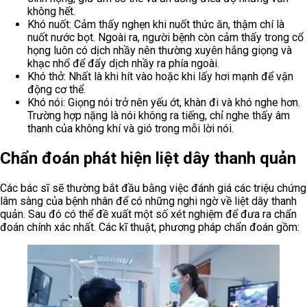
không hết.
Khó nuốt: Cảm thấy nghẹn khi nuốt thức ăn, thậm chí là
nuốt nước bọt. Ngoài ra, người bệnh còn cảm thấy trong cổ
họng luôn có dịch nhầy nên thường xuyên hắng giọng và
khạc nhổ để đẩy dịch nhầy ra phía ngoài.
Khó thở: Nhất là khi hít vào hoặc khi lấy hơi mạnh để vận
động cơ thể.
Khó nói: Giọng nói trở nên yếu ớt, khàn đi và khó nghe hơn.
Trường hợp nặng là nói không ra tiếng, chỉ nghe thấy âm
thanh của không khí và gió trong mỗi lời nói.
Chẩn đoán phát hiện liệt dây thanh quản
Các bác sĩ sẽ thường bắt đầu bằng việc đánh giá các triệu chứng
lâm sàng của bệnh nhân để có những nghi ngờ về liệt dây thanh
quản. Sau đó có thể đề xuất một số xét nghiệm để đưa ra chẩn
đoán chính xác nhất. Các kĩ thuật, phương pháp chẩn đoán gồm: