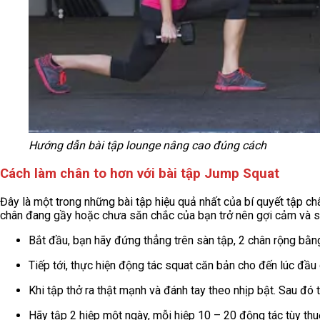
Hướng dẫn bài tập lounge nâng cao đúng cách
Cách làm chân to hơn với bài tập Jump Squat
Đây là một trong những bài tập hiệu quả nhất của bí quyết tập c
chân đang gầy hoặc chưa săn chắc của bạn trở nên gợi cảm và să
Bắt đầu, bạn hãy đứng thẳng trên sàn tập, 2 chân rộng bằng
Tiếp tới, thực hiện động tác squat căn bản cho đến lúc đầu
Khi tập thở ra thật mạnh và đánh tay theo nhịp bật. Sau đó t
Hãy tập 2 hiệp một ngày, mỗi hiệp 10 – 20 động tác tùy th