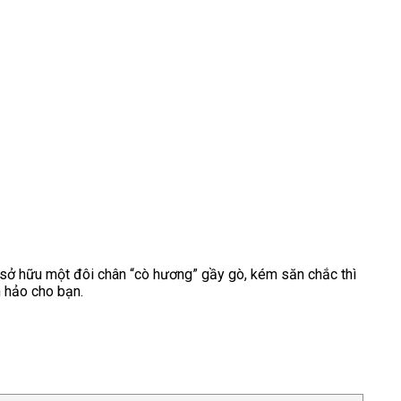
g sở hữu một đôi chân “cò hương” gầy gò, kém săn chắc thì
 hảo cho bạn.