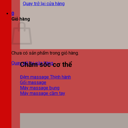
Quay trở lại cửa hàng
0
Giỏ hàng
Chưa có sản phẩm trong giỏ hàng.
Quay trở lại cửa hàng
Chăm sóc cơ thể
Đệm massage
Gối massage
Máy massage bụng
Máy massage cầm tay