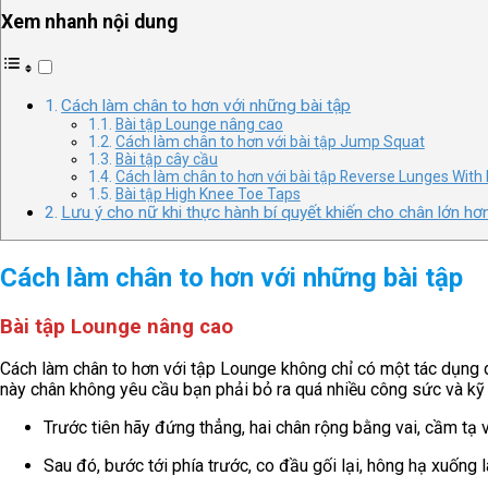
Xem nhanh nội dung
Cách làm chân to hơn với những bài tập
Bài tập Lounge nâng cao
Cách làm chân to hơn với bài tập Jump Squat
Bài tập cây cầu
Cách làm chân to hơn với bài tập Reverse Lunges With 
Bài tập High Knee Toe Taps
Lưu ý cho nữ khi thực hành bí quyết khiến cho chân lớn hơ
Cách làm chân to hơn với những bài tập
Bài tập Lounge nâng cao
Cách làm chân to hơn với tập Lounge không chỉ có một tác dụng d
này chân không yêu cầu bạn phải bỏ ra quá nhiều công sức và kỹ 
Trước tiên hãy đứng thẳng, hai chân rộng bằng vai, cầm tạ 
Sau đó, bước tới phía trước, co đầu gối lại, hông hạ xuống