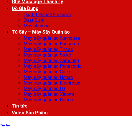
Ghế Massage Thanh Lý
Đồ Gia Dụng
Quạt điều hòa hơi nước
Quạt Sưởi
Máy chạy bộ
Tủ Sấy – Máy Sấy Quần áo
Máy sấy quần áo Sunhouse
Máy sấy quần áo Kangaroo
Máy sấy quần áo Tiross
Máy sấy quần áo Saiko
Máy sấy quần áo Samsung
Máy sấy quần áo Panasonic
Máy sấy quần áo Coex
Máy sấy quần áo Nonan
Máy sấy quần áo Electrolux
Máy sấy quần áo LG
Máy sấy quần áo Xiaomi
Máy sấy quần áo Bosch
Tin tức
Video Sản Phẩm
Tin tức