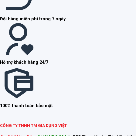
Đổi hàng miễn phí trong 7 ngày
Hỗ trợ khách hàng 24/7
100% thanh toán bảo mật
CÔNG TY TNHH TM GIA DỤNG VIỆT