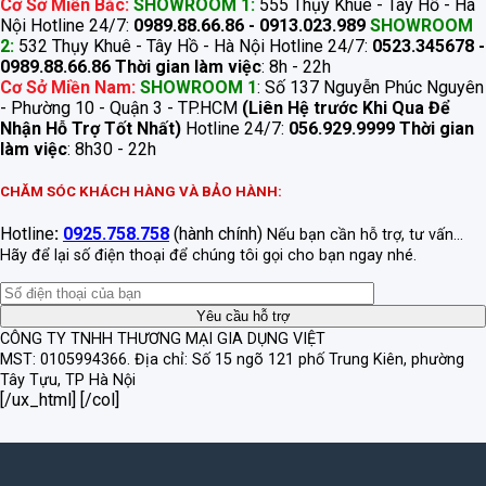
Cơ Sở Miền Bắc:
SHOWROOM 1:
555 Thụy Khuê - Tây Hồ - Hà
Nội Hotline 24/7:
0989.88.66.86 - 0913.023.989
SHOWROOM
2:
532 Thụy Khuê - Tây Hồ - Hà Nội Hotline 24/7:
0523.345678 -
0989.88.66.86
Thời gian làm việc
: 8h - 22h
Cơ Sở Miền Nam:
SHOWROOM 1
: Số 137 Nguyễn Phúc Nguyên
- Phường 10 - Quận 3 - TP.HCM
(Liên Hệ trước Khi Qua Để
Nhận Hỗ Trợ Tốt Nhất)
Hotline 24/7:
056.929.9999
Thời gian
làm việc
: 8h30 - 22h
CHĂM SÓC KHÁCH HÀNG VÀ BẢO HÀNH:
Hotline
:
0925.758.758
(hành chính)
Nếu bạn cần hỗ trợ, tư vấn...
Hãy để lại số điện thoại để chúng tôi gọi cho bạn ngay nhé.
CÔNG TY TNHH THƯƠNG MẠI GIA DỤNG VIỆT
MST: 0105994366.
Địa chỉ: Số 15 ngõ 121 phố Trung Kiên, phường
Tây Tựu, TP Hà Nội
[/ux_html] [/col]