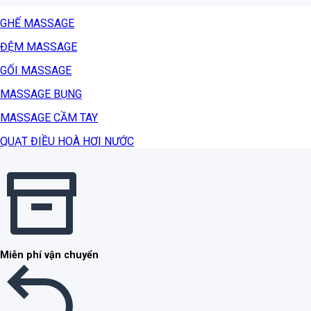
GHẾ MASSAGE
ĐỆM MASSAGE
GỐI MASSAGE
MASSAGE BỤNG
MASSAGE CẦM TAY
QUẠT ĐIỀU HOÀ HƠI NƯỚC
Miễn phí vận chuyển