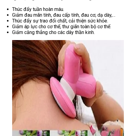
Thúc đẩy tuần hoàn máu.
Giảm đau mãn tính, đau cấp tính, đau cơ, dạ dày,…
Thúc đẩy sự trao đổi chất, cải thiện sức khỏe.
Giảm áp lực cho cơ thể, thư giãn toàn bộ cơ thể.
Giảm căng thẳng cho các dây thần kinh.