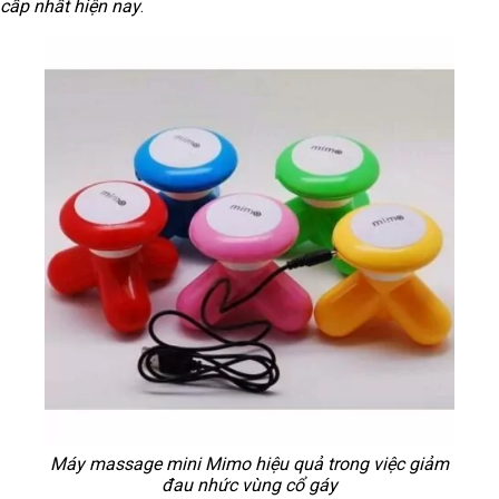
cấp nhất hiện nay
.
Máy massage mini Mimo hiệu quả trong việc giảm
đau nhức vùng cổ gáy