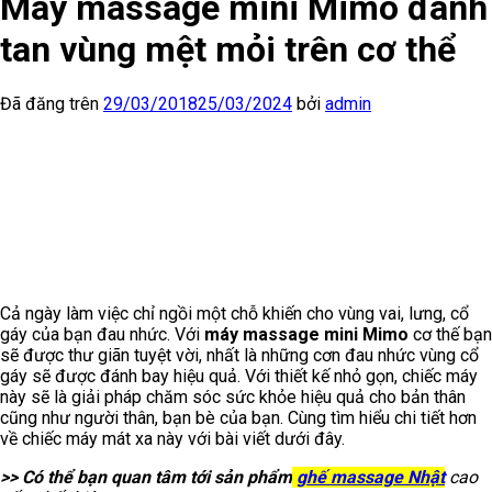
Máy massage mini Mimo đánh
tan vùng mệt mỏi trên cơ thể
Đã đăng trên
29/03/2018
25/03/2024
bởi
admin
Cả ngày làm việc chỉ ngồi một chỗ khiến cho vùng vai, lưng, cổ
gáy của bạn đau nhức. Với
máy massage mini Mimo
cơ thế bạn
sẽ được thư giãn tuyệt vời, nhất là những cơn đau nhức vùng cổ
gáy sẽ được đánh bay hiệu quả. Với thiết kế nhỏ gọn, chiếc máy
này sẽ là giải pháp chăm sóc sức khỏe hiệu quả cho bản thân
cũng như người thân, bạn bè của bạn. Cùng tìm hiểu chi tiết hơn
về chiếc máy mát xa này với bài viết dưới đây.
>> Có thể bạn quan tâm tới sản phẩm
ghế massage Nhật
cao