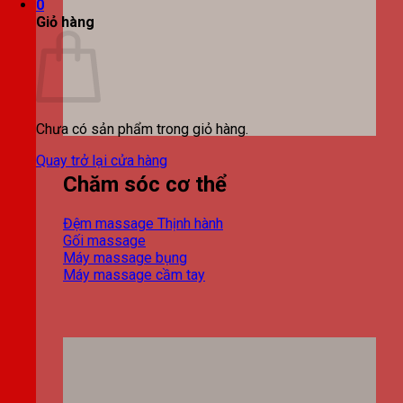
0
Giỏ hàng
Chưa có sản phẩm trong giỏ hàng.
Quay trở lại cửa hàng
Chăm sóc cơ thể
Đệm massage
Gối massage
Máy massage bụng
Máy massage cầm tay