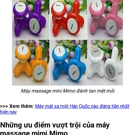
Máy massage mini Mimo đánh tan mệt mỏi
>>> Xem thêm:
Máy mát xa mặt Hàn Quốc nào đáng tiền nhất
hiện nay
Những ưu điểm vượt trội của máy
massage mimi Mimo