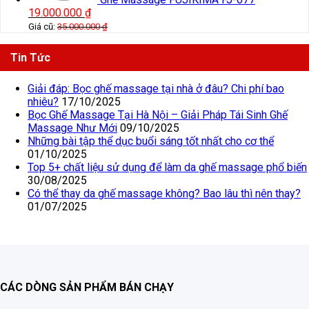
19.000.000
₫
Giá cũ:
35.000.000
₫
Tin Tức
Giải đáp: Bọc ghế massage tại nhà ở đâu? Chi phí bao
nhiêu?
17/10/2025
Bọc Ghế Massage Tại Hà Nội – Giải Pháp Tái Sinh Ghế
Massage Như Mới
09/10/2025
Những bài tập thể dục buổi sáng tốt nhất cho cơ thể
01/10/2025
Top 5+ chất liệu sử dụng để làm da ghế massage phổ biến
30/08/2025
Có thể thay da ghế massage không? Bao lâu thì nên thay?
01/07/2025
CÁC DÒNG SẢN PHẨM BÁN CHẠY