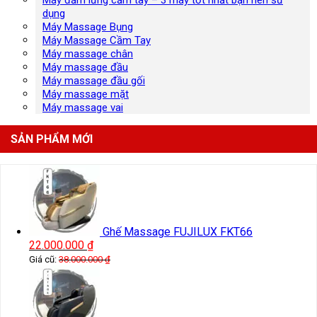
Máy đấm lưng cầm tay – 3 máy tốt nhất bạn nên sử
dụng
Máy Massage Bụng
Máy Massage Cầm Tay
Máy massage chân
Máy massage đầu
Máy massage đầu gối
Máy massage mặt
Máy massage vai
SẢN PHẨM MỚI
Ghế Massage FUJILUX FKT66
22.000.000
₫
Giá cũ:
38.000.000
₫