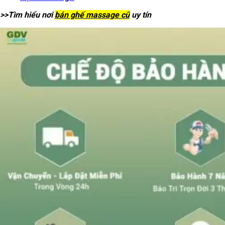
>>Tìm hiểu nơi
bán ghế massage cũ
uy tín