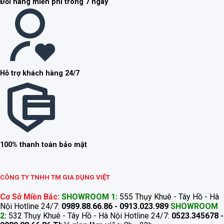
Đổi hàng miễn phí trong 7 ngày
Hỗ trợ khách hàng 24/7
100% thanh toán bảo mật
CÔNG TY TNHH TM GIA DỤNG VIỆT
Cơ Sở Miền Bắc:
SHOWROOM 1:
555 Thụy Khuê - Tây Hồ - Hà
Nội Hotline 24/7:
0989.88.66.86 - 0913.023.989
SHOWROOM
2:
532 Thụy Khuê - Tây Hồ - Hà Nội Hotline 24/7:
0523.345678 -