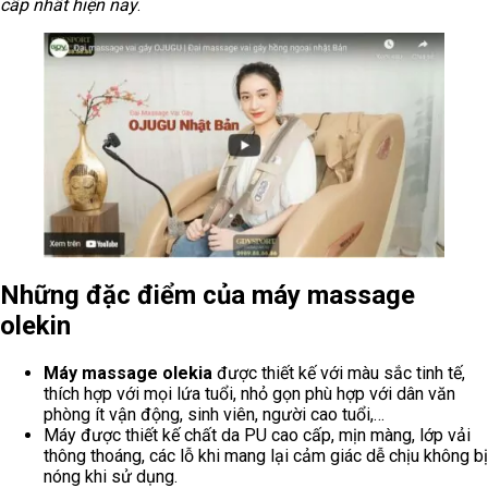
cấp nhất hiện nay
.
Những đặc điểm của máy massage
olekin
Máy massage olekia
được thiết kế với màu sắc tinh tế,
thích hợp với mọi lứa tuổi, nhỏ gọn phù hợp với dân văn
phòng ít vận động, sinh viên, người cao tuổi,…
Máy được thiết kế chất da PU cao cấp, mịn màng, lớp vải
thông thoáng, các lỗ khi mang lại cảm giác dễ chịu không bị
nóng khi sử dụng.