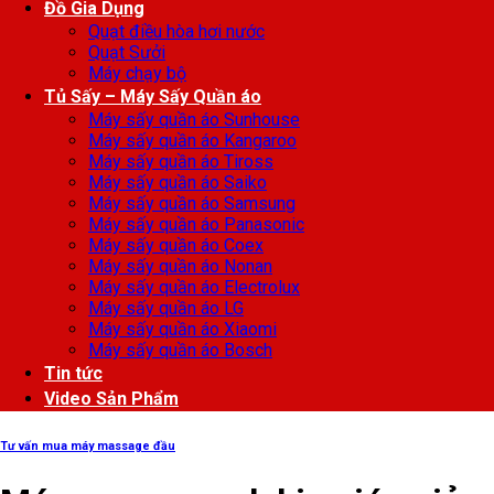
Đồ Gia Dụng
Quạt điều hòa hơi nước
Quạt Sưởi
Máy chạy bộ
Tủ Sấy – Máy Sấy Quần áo
Máy sấy quần áo Sunhouse
Máy sấy quần áo Kangaroo
Máy sấy quần áo Tiross
Máy sấy quần áo Saiko
Máy sấy quần áo Samsung
Máy sấy quần áo Panasonic
Máy sấy quần áo Coex
Máy sấy quần áo Nonan
Máy sấy quần áo Electrolux
Máy sấy quần áo LG
Máy sấy quần áo Xiaomi
Máy sấy quần áo Bosch
Tin tức
Video Sản Phẩm
Tư vấn mua máy massage đầu