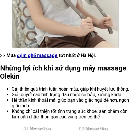
>> Mua
đệm ghế massage
tốt nhất ở Hà Nội.
Những lợi ích khi sử dụng máy massage
Olekin
Cải thiện quá trình tuần hoàn máu, giúp khí huyết lưu thông.
Giải quyết các tình trạng đau nhức cơ bắp, xương khớp.
Hệ thần kinh thoải mái giúp bạn vào giấc ngủ dễ hơn, ngon
giấc hơn.
Không chỉ cải thiện tốt tình trạng sức khỏe, sản phẩm còn
làm săn chắc, thon gọn các vùng trên cơ thể.