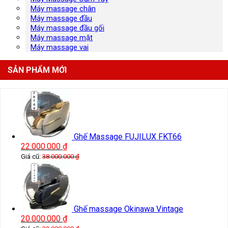
Máy massage chân
Máy massage đầu
Máy massage đầu gối
Máy massage mặt
Máy massage vai
SẢN PHẨM MỚI
Ghế Massage FUJILUX FKT66
22.000.000
₫
Giá cũ:
38.000.000
₫
Ghế massage Okinawa Vintage
20.000.000
₫