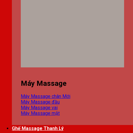
Máy Massage
Máy Massage chân
Máy Massage đầu
Máy Massage vai
Máy Massage mặt
Ghế Massage Thanh Lý