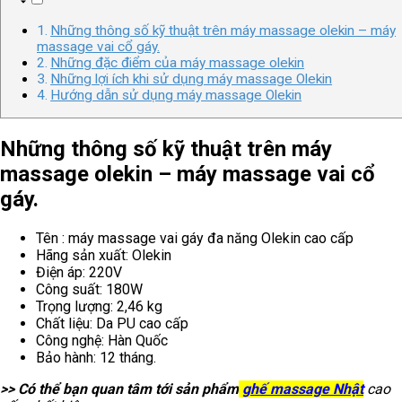
Những thông số kỹ thuật trên máy massage olekin – máy
massage vai cổ gáy.
Những đặc điểm của máy massage olekin
Những lợi ích khi sử dụng máy massage Olekin
Hướng dẫn sử dụng máy massage Olekin
Những thông số kỹ thuật trên máy
massage olekin – máy massage vai cổ
gáy.
Tên : máy massage vai gáy đa năng Olekin cao cấp
Hãng sản xuất: Olekin
Điện áp: 220V
Công suất: 180W
Trọng lượng: 2,46 kg
Chất liệu: Da PU cao cấp
Công nghệ: Hàn Quốc
Bảo hành: 12 tháng.
>> Có thể bạn quan tâm tới sản phẩm
ghế massage Nhật
cao