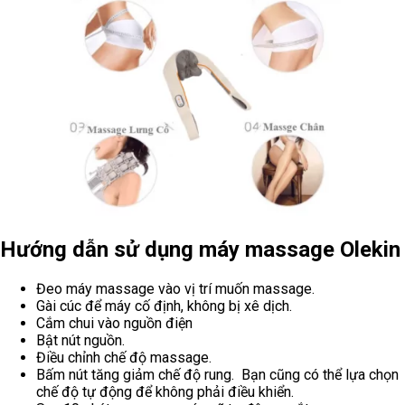
Hướng dẫn sử dụng máy massage Olekin
Đeo máy massage vào vị trí muốn massage.
Gài cúc để máy cố định, không bị xê dịch.
Cắm chui vào nguồn điện
Bật nút nguồn.
Điều chỉnh chế độ massage.
Bấm nút tăng giảm chế độ rung. Bạn cũng có thể lựa chọn
chế độ tự động để không phải điều khiển.