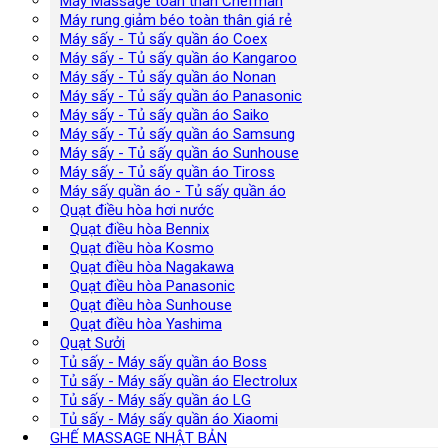
Máy Massage toàn thân Chefman
Máy rung giảm béo toàn thân giá rẻ
Máy sấy - Tủ sấy quần áo Coex
Máy sấy - Tủ sấy quần áo Kangaroo
Máy sấy - Tủ sấy quần áo Nonan
Máy sấy - Tủ sấy quần áo Panasonic
Máy sấy - Tủ sấy quần áo Saiko
Máy sấy - Tủ sấy quần áo Samsung
Máy sấy - Tủ sấy quần áo Sunhouse
Máy sấy - Tủ sấy quần áo Tiross
Máy sấy quần áo - Tủ sấy quần áo
Quạt điều hòa hơi nước
Quạt điều hòa Bennix
Quạt điều hòa Kosmo
Quạt điều hòa Nagakawa
Quạt điều hòa Panasonic
Quạt điều hòa Sunhouse
Quạt điều hòa Yashima
Quạt Sưởi
Tủ sấy - Máy sấy quần áo Boss
Tủ sấy - Máy sấy quần áo Electrolux
Tủ sấy - Máy sấy quần áo LG
Tủ sấy - Máy sấy quần áo Xiaomi
GHẾ MASSAGE NHẬT BẢN