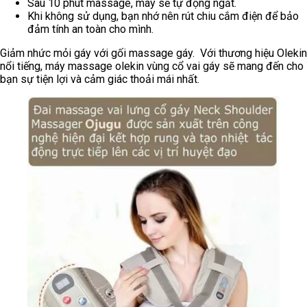
Sau 10 phút massage, máy sẽ tự động ngắt.
Khi không sử dụng, bạn nhớ nên rút chiu cắm điện để bảo
đảm tính an toàn cho mình.
Giảm nhức mỏi gáy với
gối massage gáy.
Với thương hiệu Olekin
nổi tiếng, máy massage olekin vùng cổ vai gáy sẽ mang đến cho
bạn sự tiện lợi và cảm giác thoải mái nhất.