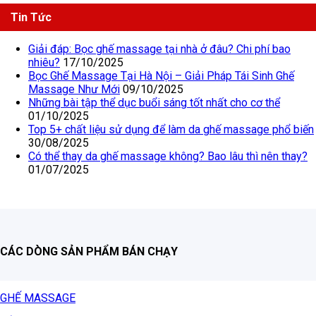
Tin Tức
Giải đáp: Bọc ghế massage tại nhà ở đâu? Chi phí bao
nhiêu?
17/10/2025
Bọc Ghế Massage Tại Hà Nội – Giải Pháp Tái Sinh Ghế
Massage Như Mới
09/10/2025
Những bài tập thể dục buổi sáng tốt nhất cho cơ thể
01/10/2025
Top 5+ chất liệu sử dụng để làm da ghế massage phổ biến
30/08/2025
Có thể thay da ghế massage không? Bao lâu thì nên thay?
01/07/2025
CÁC DÒNG SẢN PHẨM BÁN CHẠY
GHẾ MASSAGE