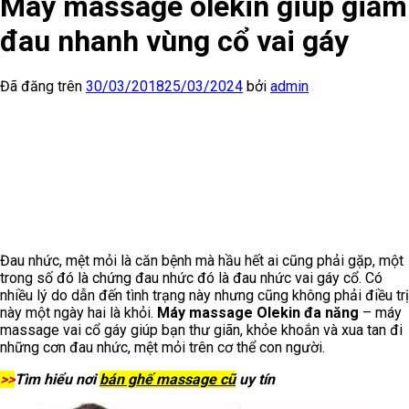
Máy massage olekin giúp giảm
đau nhanh vùng cổ vai gáy
Đã đăng trên
30/03/2018
25/03/2024
bởi
admin
Đau nhức, mệt mỏi là căn bệnh mà hầu hết ai cũng phải gặp, một
trong số đó là chứng đau nhức đó là đau nhức vai gáy cổ. Có
nhiều lý do dẫn đến tình trạng này nhưng cũng không phải điều trị
này một ngày hai là khỏi.
Máy massage Olekin đa năng
– máy
massage vai cổ gáy giúp bạn thư giãn, khỏe khoắn và xua tan đi
những cơn đau nhức, mệt mỏi trên cơ thể con người.
>>
Tìm hiểu nơi
bán ghế massage cũ
uy tín