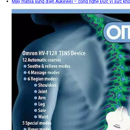
Máy matxa xung điện Aukewel – công nghệ Đức vì sức khỏ