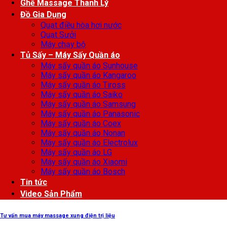
Ghế Massage Thanh Lý
Đồ Gia Dụng
Quạt điều hòa hơi nước
Quạt Sưởi
Máy chạy bộ
Tủ Sấy – Máy Sấy Quần áo
Máy sấy quần áo Sunhouse
Máy sấy quần áo Kangaroo
Máy sấy quần áo Tiross
Máy sấy quần áo Saiko
Máy sấy quần áo Samsung
Máy sấy quần áo Panasonic
Máy sấy quần áo Coex
Máy sấy quần áo Nonan
Máy sấy quần áo Electrolux
Máy sấy quần áo LG
Máy sấy quần áo Xiaomi
Máy sấy quần áo Bosch
Tin tức
Video Sản Phẩm
Tư vấn mua máy massage xung điện trị liệu