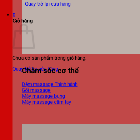
Quay trở lại cửa hàng
0
Giỏ hàng
Chưa có sản phẩm trong giỏ hàng.
Quay trở lại cửa hàng
Chăm sóc cơ thể
Đệm massage
Gối massage
Máy massage bụng
Máy massage cầm tay