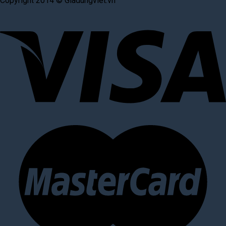
Copyright 2014 © Giadungviet.vn