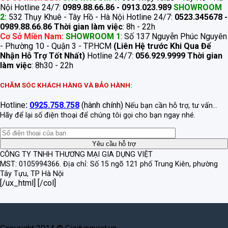
Nội Hotline 24/7:
0989.88.66.86 - 0913.023.989
SHOWROOM
2:
532 Thụy Khuê - Tây Hồ - Hà Nội Hotline 24/7:
0523.345678 -
0989.88.66.86
Thời gian làm việc
: 8h - 22h
Cơ Sở Miền Nam:
SHOWROOM 1
: Số 137 Nguyễn Phúc Nguyên
- Phường 10 - Quận 3 - TP.HCM
(Liên Hệ trước Khi Qua Để
Nhận Hỗ Trợ Tốt Nhất)
Hotline 24/7:
056.929.9999
Thời gian
làm việc
: 8h30 - 22h
CHĂM SÓC KHÁCH HÀNG VÀ BẢO HÀNH:
Hotline
:
0925.758.758
(hành chính)
Nếu bạn cần hỗ trợ, tư vấn...
Hãy để lại số điện thoại để chúng tôi gọi cho bạn ngay nhé.
CÔNG TY TNHH THƯƠNG MẠI GIA DỤNG VIỆT
MST: 0105994366.
Địa chỉ: Số 15 ngõ 121 phố Trung Kiên, phường
Tây Tựu, TP Hà Nội
[/ux_html] [/col]