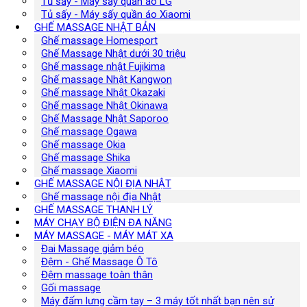
Tủ sấy - Máy sấy quần áo LG
Tủ sấy - Máy sấy quần áo Xiaomi
GHẾ MASSAGE NHẬT BẢN
Ghế massage Homesport
Ghế Massage Nhật dưới 30 triệu
Ghế massage nhật Fujikima
Ghế massage Nhật Kangwon
Ghế massage Nhật Okazaki
Ghế massage Nhật Okinawa
Ghế Massage Nhật Saporoo
Ghế massage Ogawa
Ghế massage Okia
Ghế massage Shika
Ghế massage Xiaomi
GHẾ MASSAGE NỘI ĐỊA NHẬT
Ghế massage nội địa Nhật
GHẾ MASSAGE THANH LÝ
MÁY CHẠY BỘ ĐIỆN ĐA NĂNG
MÁY MASSAGE - MÁY MÁT XA
Đai Massage giảm béo
Đệm - Ghế Massage Ô Tô
Đệm massage toàn thân
Gối massage
Máy đấm lưng cầm tay – 3 máy tốt nhất bạn nên sử