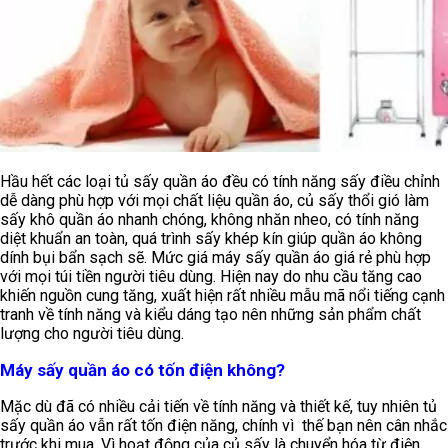
Hầu hết các loại tủ sấy quần áo đều có tính năng sấy điều chỉnh
dễ dàng phù hợp với mọi chất liệu quần áo, củ sấy thổi gió làm
sấy khô quần áo nhanh chóng, không nhăn nheo, có tính năng
diệt khuẩn an toàn, quá trình sấy khép kín giúp quần áo không
dính bụi bẩn sạch sẽ. Mức giá máy sấy quần áo giá rẻ phù hợp
với mọi túi tiền người tiêu dùng. Hiện nay do nhu cầu tăng cao
khiến nguồn cung tăng, xuất hiện rất nhiều mẫu mã nổi tiếng cạnh
tranh về tính năng và kiểu dáng tạo nên những sản phẩm chất
lượng cho người tiêu dùng.
Máy sấy quần áo có tốn điện không?
Mặc dù đã có nhiều cải tiến về tính năng và thiết kế, tuy nhiên tủ
sấy quần áo vẫn rất tốn điện năng, chính vì thế bạn nên cân nhắc
trước khi mua. Vì hoạt động của củ sấy là chuyển hóa từ điện