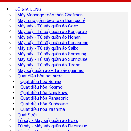
ĐỒ GIA DỤNG
Máy Massage toàn thân Chefman
Máy rung giảm béo toàn thân giá rẻ
Máy sấy - Tủ sấy quần áo Coex
Máy sấy - Tủ sấy quần áo Kangaroo
Máy sấy - Tủ sấy quần áo Nonan
Máy sấy - Tủ sấy quần áo Panasonic
Máy sấy - Tủ sấy quần áo Saiko
Máy sấy - Tủ sấy quần áo Samsung
Máy sấy - Tủ sấy quần áo Sunhouse
Máy sấy - Tủ sấy quần áo Tiross
Máy sấy quần áo - Tủ sấy quần áo
Quạt điều hòa hơi nước
Quạt điều hòa Bennix
Quạt điều hòa Kosmo
Quạt điều hòa Nagakawa
Quạt điều hòa Panasonic
Quạt điều hòa Sunhouse
Quạt điều hòa Yashima
Quạt Sưởi
Tủ sấy - Máy sấy quần áo Boss
Tủ sấy - Máy sấy quần áo Electrolux