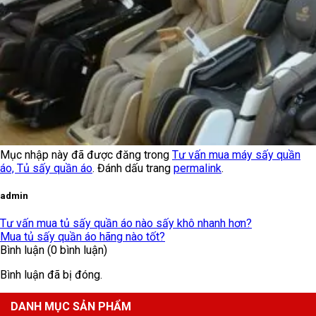
Mục nhập này đã được đăng trong
Tư vấn mua máy sấy quần
áo, Tủ sấy quần áo
. Đánh dấu trang
permalink
.
admin
Tư vấn mua tủ sấy quần áo nào sấy khô nhanh hơn?
Mua tủ sấy quần áo hãng nào tốt?
Bình luận (0 bình luận)
Bình luận đã bị đóng.
DANH MỤC SẢN PHẨM