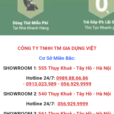
CÔNG TY TNHH TM GIA DỤNG VIỆT
Cơ Sở Miền Bắc:
SHOWROOM 1
:
555 Thụy Khuê - Tây Hồ - Hà Nội
Hotline 24/7:
0989.88.66.86
-
0913.023.989
-
056.929.9999
S
HOWROOM 2
:
540 Thụy Khuê - Tây Hồ - Hà Nội
Hotline 24/7:
056.929.9999
S
HOWROOM 3
:
561 Thụy Khuê - Tây Hồ - Hà Nội