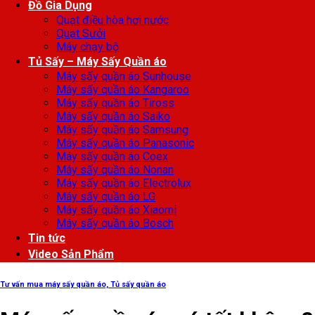
Đồ Gia Dụng
Quạt điều hòa hơi nước
Quạt Sưởi
Máy chạy bộ
Tủ Sấy – Máy Sấy Quần áo
Máy sấy quần áo Sunhouse
Máy sấy quần áo Kangaroo
Máy sấy quần áo Tiross
Máy sấy quần áo Saiko
Máy sấy quần áo Samsung
Máy sấy quần áo Panasonic
Máy sấy quần áo Coex
Máy sấy quần áo Nonan
Máy sấy quần áo Electrolux
Máy sấy quần áo LG
Máy sấy quần áo Xiaomi
Máy sấy quần áo Bosch
Tin tức
Video Sản Phẩm
Tư vấn mua máy sấy quần áo, Tủ sấy quần áo