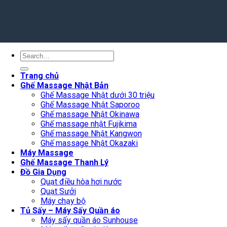
Search
for:
Trang chủ
Ghế Massage Nhật Bản
Ghế Massage Nhật dưới 30 triệu
Ghế Massage Nhật Saporoo
Ghế massage Nhật Okinawa
Ghế massage nhật Fujikima
Ghế massage Nhật Kangwon
Ghế massage Nhật Okazaki
Máy Massage
Ghế Massage Thanh Lý
Đồ Gia Dụng
Quạt điều hòa hơi nước
Quạt Sưởi
Máy chạy bộ
Tủ Sấy – Máy Sấy Quần áo
Máy sấy quần áo Sunhouse