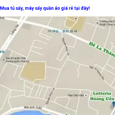
Mua tủ sấy, máy sấy quần áo giá rẻ tại đây!