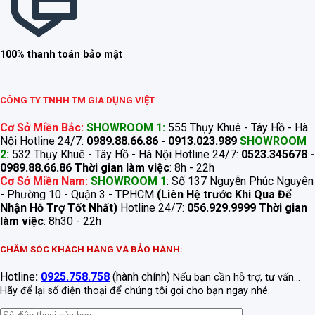
100% thanh toán bảo mật
CÔNG TY TNHH TM GIA DỤNG VIỆT
Cơ Sở Miền Bắc:
SHOWROOM 1:
555 Thụy Khuê - Tây Hồ - Hà
Nội Hotline 24/7:
0989.88.66.86 - 0913.023.989
SHOWROOM
2:
532 Thụy Khuê - Tây Hồ - Hà Nội Hotline 24/7:
0523.345678 -
0989.88.66.86
Thời gian làm việc
: 8h - 22h
Cơ Sở Miền Nam:
SHOWROOM 1
: Số 137 Nguyễn Phúc Nguyên
- Phường 10 - Quận 3 - TP.HCM
(Liên Hệ trước Khi Qua Để
Nhận Hỗ Trợ Tốt Nhất)
Hotline 24/7:
056.929.9999
Thời gian
làm việc
: 8h30 - 22h
CHĂM SÓC KHÁCH HÀNG VÀ BẢO HÀNH:
Hotline
:
0925.758.758
(hành chính)
Nếu bạn cần hỗ trợ, tư vấn...
Hãy để lại số điện thoại để chúng tôi gọi cho bạn ngay nhé.