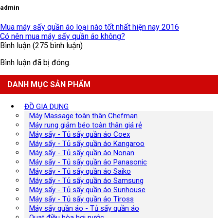
admin
Mua máy sấy quần áo loại nào tốt nhất hiện nay 2016
Có nên mua máy sấy quần áo không?
Bình luận (275 bình luận)
Bình luận đã bị đóng.
DANH MỤC SẢN PHẨM
ĐỒ GIA DỤNG
Máy Massage toàn thân Chefman
Máy rung giảm béo toàn thân giá rẻ
Máy sấy - Tủ sấy quần áo Coex
Máy sấy - Tủ sấy quần áo Kangaroo
Máy sấy - Tủ sấy quần áo Nonan
Máy sấy - Tủ sấy quần áo Panasonic
Máy sấy - Tủ sấy quần áo Saiko
Máy sấy - Tủ sấy quần áo Samsung
Máy sấy - Tủ sấy quần áo Sunhouse
Máy sấy - Tủ sấy quần áo Tiross
Máy sấy quần áo - Tủ sấy quần áo
Quạt điều hòa hơi nước