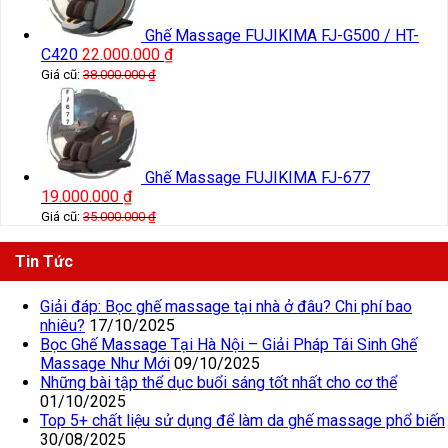
Ghế Massage FUJIKIMA FJ-G500 / HT-
C420
22.000.000
₫
Giá cũ:
38.000.000
₫
Ghế Massage FUJIKIMA FJ-677
19.000.000
₫
Giá cũ:
35.000.000
₫
Tin Tức
Giải đáp: Bọc ghế massage tại nhà ở đâu? Chi phí bao
nhiêu?
17/10/2025
Bọc Ghế Massage Tại Hà Nội – Giải Pháp Tái Sinh Ghế
Massage Như Mới
09/10/2025
Những bài tập thể dục buổi sáng tốt nhất cho cơ thể
01/10/2025
Top 5+ chất liệu sử dụng để làm da ghế massage phổ biến
30/08/2025