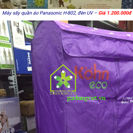
Máy sấy quần áo Panasonic H-802, đèn UV –
Giá 1.200.000đ