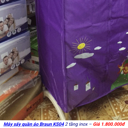
Máy sấy quần áo Braun KS04
2 tầng inox –
Giá 1.800.000đ