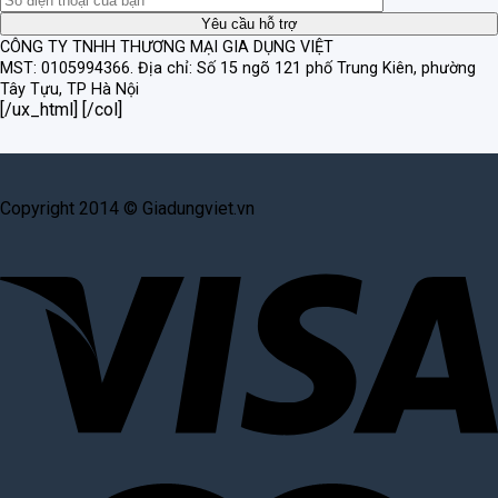
CÔNG TY TNHH THƯƠNG MẠI GIA DỤNG VIỆT
MST: 0105994366.
Địa chỉ: Số 15 ngõ 121 phố Trung Kiên, phường
Tây Tựu, TP Hà Nội
[/ux_html] [/col]
Copyright 2014 © Giadungviet.vn