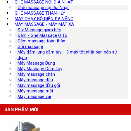
GHẾ MASSAGE NỘI ĐỊA NHẬT
Ghế massage nội địa Nhật
GHẾ MASSAGE THANH LÝ
MÁY CHẠY BỘ ĐIỆN ĐA NĂNG
MÁY MASSAGE - MÁY MÁT XA
Đai Massage giảm béo
Đệm - Ghế Massage Ô Tô
Đệm massage toàn thân
Gối massage
Máy đấm lưng cầm tay – 3 máy tốt nhất bạn nên sử
dụng
Máy Massage Bụng
Máy Massage Cầm Tay
Máy massage chân
Máy massage đầu
Máy massage đầu gối
Máy massage mặt
Máy massage vai
SẢN PHẨM MỚI