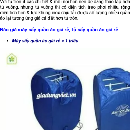
Với tủ tròn ít các chi tiết & mối nối hơn nên dễ dàng tháo lắp hơn
tủ vuông, nhưng tủ vuông thì có diện tích treo phơi nhiều, rộng
diện tích hơn & lực khung inox chịu tải được số lượng nhiều quần
áo lại tương ứng giá cả đắt hơn tủ tròn.
Báo giá máy sấy quần áo giá rẻ, tủ sấy quần áo giá rẻ
Máy sấy quần áo giá rẻ < 1 triệu