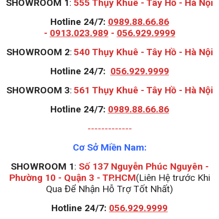
SHOWROOM 1
:
555 Thụy Khuê - Tây Hồ - Hà Nội
Hotline 24/7:
0989.88.66.86
-
0913.023.989
-
056.929.9999
S
HOWROOM 2
:
540 Thụy Khuê - Tây Hồ - Hà Nội
Hotline 24/7:
056.929.9999
S
HOWROOM 3
:
561 Thụy Khuê - Tây Hồ - Hà Nội
Hotline 24/7:
0989.88.66.86
-------------
Cơ Sở Miền Nam:
SHOWROOM 1
:
Số 137 Nguyễn Phúc Nguyên -
Phường 10 - Quận 3 - TP.HCM
(Liên Hệ trước Khi
Qua Để Nhận Hỗ Trợ Tốt Nhất)
Hotline 24/7:
056.929.9999