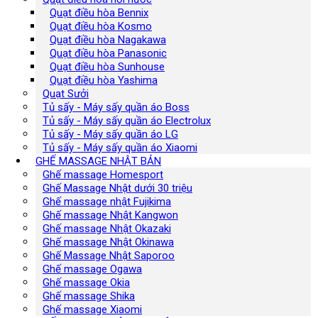
Quạt điều hòa Bennix
Quạt điều hòa Kosmo
Quạt điều hòa Nagakawa
Quạt điều hòa Panasonic
Quạt điều hòa Sunhouse
Quạt điều hòa Yashima
Quạt Sưởi
Tủ sấy - Máy sấy quần áo Boss
Tủ sấy - Máy sấy quần áo Electrolux
Tủ sấy - Máy sấy quần áo LG
Tủ sấy - Máy sấy quần áo Xiaomi
GHẾ MASSAGE NHẬT BẢN
Ghế massage Homesport
Ghế Massage Nhật dưới 30 triệu
Ghế massage nhật Fujikima
Ghế massage Nhật Kangwon
Ghế massage Nhật Okazaki
Ghế massage Nhật Okinawa
Ghế Massage Nhật Saporoo
Ghế massage Ogawa
Ghế massage Okia
Ghế massage Shika
Ghế massage Xiaomi