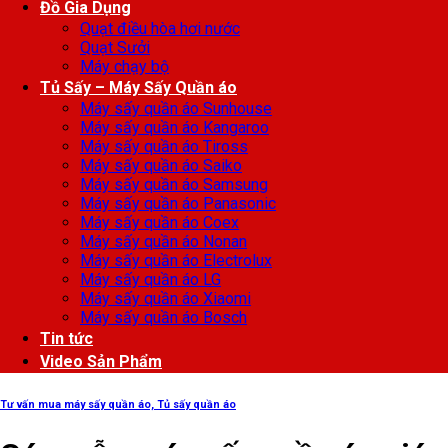
Đồ Gia Dụng
Quạt điều hòa hơi nước
Quạt Sưởi
Máy chạy bộ
Tủ Sấy – Máy Sấy Quần áo
Máy sấy quần áo Sunhouse
Máy sấy quần áo Kangaroo
Máy sấy quần áo Tiross
Máy sấy quần áo Saiko
Máy sấy quần áo Samsung
Máy sấy quần áo Panasonic
Máy sấy quần áo Coex
Máy sấy quần áo Nonan
Máy sấy quần áo Electrolux
Máy sấy quần áo LG
Máy sấy quần áo Xiaomi
Máy sấy quần áo Bosch
Tin tức
Video Sản Phẩm
Tư vấn mua máy sấy quần áo, Tủ sấy quần áo